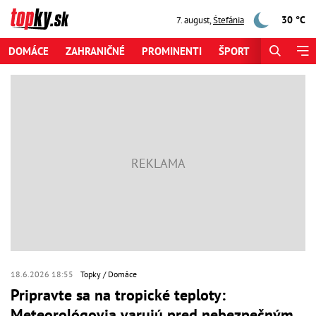
30 °C
7. august
,
Štefánia
DOMÁCE
ZAHRANIČNÉ
PROMINENTI
ŠPORT
ZAUJÍMAV
18.6.2026 18:55
Topky
Domáce
Pripravte sa na tropické teploty:
Meteorológovia varujú pred nebezpečným