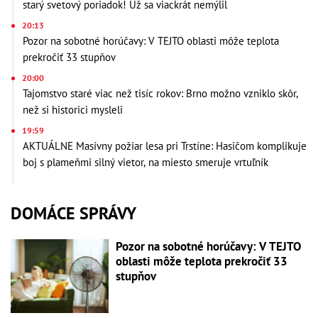
starý svetový poriadok! Už sa viackrát nemýlil
20:13
Pozor na sobotné horúčavy: V TEJTO oblasti môže teplota
prekročiť 33 stupňov
20:00
Tajomstvo staré viac než tisíc rokov: Brno možno vzniklo skôr,
než si historici mysleli
19:59
AKTUÁLNE Masívny požiar lesa pri Trstíne: Hasičom komplikuje
boj s plameňmi silný vietor, na miesto smeruje vrtuľník
DOMÁCE SPRÁVY
Pozor na sobotné horúčavy: V TEJTO
oblasti môže teplota prekročiť 33
stupňov