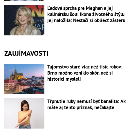
Ľadová sprcha pre Meghan a jej
kulinársku šou! Ikona životného štýlu
jej naložila: Nestačí si obliecť zásteru
ZAUJÍMAVOSTI
Tajomstvo staré viac než tisíc rokov:
Brno možno vzniklo skôr, než si
historici mysleli
Tŕpnutie ruky nemusí byť banalita: Ak
máte aj tento príznak, nečakajte