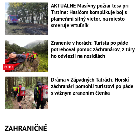
AKTUÁLNE Masívny požiar lesa pri
Trstíne: Hasičom komplikuje boj s
plameňmi silný vietor, na miesto
smeruje vrtuľník
Zranenie v horách: Turista po páde
potreboval pomoc záchranárov, z túry
ho odviezli na nosidlách
FOTO
Dráma v Západných Tatrách: Horskí
záchranári pomohli turistovi po páde
s vážnym zranením členka
ZAHRANIČNÉ