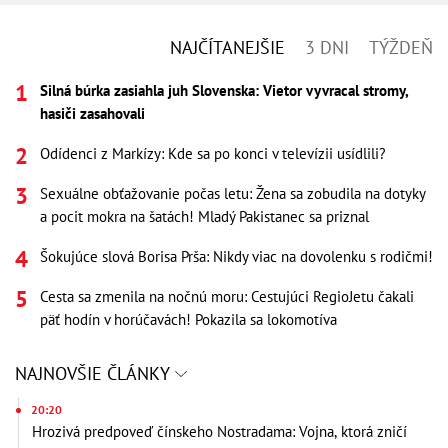
NAJČÍTANEJŠIE
3 DNI
TÝŽDEŇ
Silná búrka zasiahla juh Slovenska: Vietor vyvracal stromy,
hasiči zasahovali
Odídenci z Markízy: Kde sa po konci v televízii usídlili?
Sexuálne obťažovanie počas letu: Žena sa zobudila na dotyky
a pocit mokra na šatách! Mladý Pakistanec sa priznal
Šokujúce slová Borisa Prša: Nikdy viac na dovolenku s rodičmi!
Cesta sa zmenila na nočnú moru: Cestujúci RegioJetu čakali
päť hodín v horúčavách! Pokazila sa lokomotíva
NAJNOVŠIE ČLÁNKY
20:20
Hrozivá predpoveď čínskeho Nostradama: Vojna, ktorá zničí