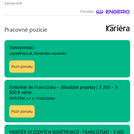
Zahraničné
Pracovné pozície
Stavbyvedúci
LepsiaPraca.sk, Slovenská republika
Pozri ponuku
Elektrikár do Francúzska – dlhodobé projekty | 3 200 – 3
800 € netto
CHRISTAL s. r. o., Francúzsko
Pozri ponuku
MONTÉR OCEĽOVÝCH KONŠTRUKCIÍ - FRANCÚZSKO - 3 600