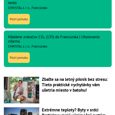
netto
CHRISTAL s. r. o., Francúzsko
Pozri ponuku
Hľadáme zváračov CO₂ (135) do Francúzska | Ubytovanie
zdarma
CHRISTAL s. r. o., Francúzsko
Pozri ponuku
Zbaľte sa na letný piknik bez stresu:
Tieto praktické vychytávky vám
ušetria miesto v batohu!
Extrémne teploty? Byty v srdci