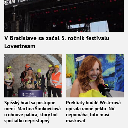
V Bratislave sa začal 5. ročník festivalu
Lovestream
Spišský hrad sa postupne
Prekliaty budík! Wisterová
mení: Martina Šimkovičová
opísala ranné peklo: Nič
o obnove paláca, ktorý bol
nepomáha, toto musí
spočiatku neprístupný
maskovať