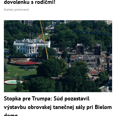
dovolenku s rodičmi!
Domáci prominenti
Stopka pre Trumpa: Súd pozastavil
výstavbu obrovskej tanečnej sály pri Bielom
dome