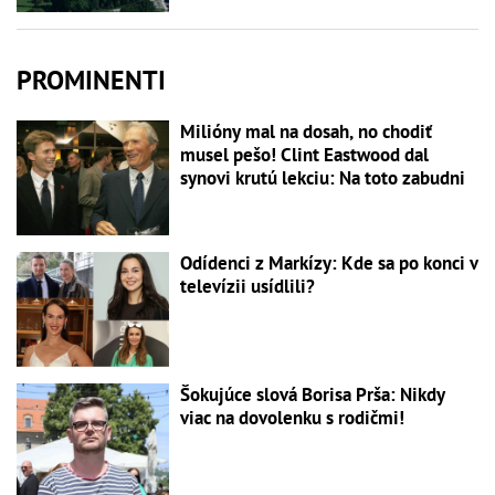
PROMINENTI
Milióny mal na dosah, no chodiť
musel pešo! Clint Eastwood dal
synovi krutú lekciu: Na toto zabudni
Odídenci z Markízy: Kde sa po konci v
televízii usídlili?
Šokujúce slová Borisa Prša: Nikdy
viac na dovolenku s rodičmi!