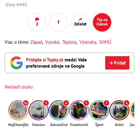
(Zdroj: SHMÚ)
Tip na
2
Zdieľať
článok
Viac o téme:
Západ
,
Vysoké
,
Teploty
,
Výstrahy
,
SHMÚ
Pridajte si Topky.sk
medzi Vaše
Pridať
preferované zdroje na Google
Nahlásiť chybu
16
3
6
5
7
4
Najčítanejšie
Domáce
Zahraničné
Prominenti
Šport
Krimi
Zaují