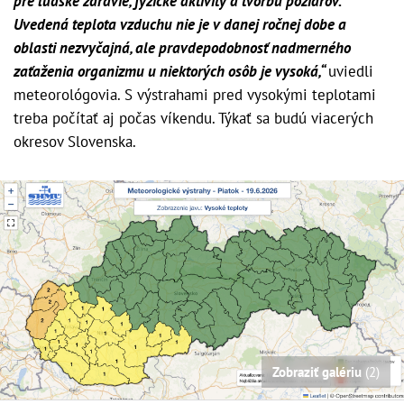
pre ľudské zdravie, fyzické aktivity a tvorbu požiarov.
Uvedená teplota vzduchu nie je v danej ročnej dobe a
oblasti nezvyčajná, ale pravdepodobnosť nadmerného
zaťaženia organizmu u niektorých osôb je vysoká,“
uviedli
meteorológovia. S výstrahami pred vysokými teplotami
treba počítať aj počas víkendu. Týkať sa budú viacerých
okresov Slovenska.
Zobraziť galériu
(2)