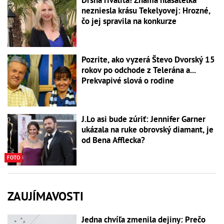
Drsná rivalita! Známa hlásateľka
nezniesla krásu Tekelyovej: Hrozné,
čo jej spravila na konkurze
Pozrite, ako vyzerá Števo Dvorský 15
rokov po odchode z Telerána a...
Prekvapivé slová o rodine
J.Lo asi bude zúriť: Jennifer Garner
ukázala na ruke obrovský diamant, je
od Bena Afflecka?
FOTO
ZAUJÍMAVOSTI
Jedna chvíľa zmenila dejiny: Prečo