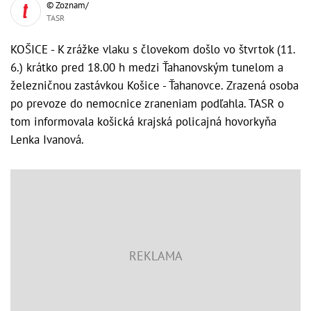
© Zoznam/
TASR
KOŠICE - K zrážke vlaku s človekom došlo vo štvrtok (11.
6.) krátko pred 18.00 h medzi Ťahanovským tunelom a
železničnou zastávkou Košice - Ťahanovce. Zrazená osoba
po prevoze do nemocnice zraneniam podľahla. TASR o
tom informovala košická krajská policajná hovorkyňa
Lenka Ivanová.