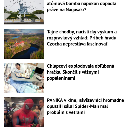
atómová bomba napokon dopadla
práve na Nagasaki?
Tajné chodby, nacistický výskum a
rozprávkový vzhľad: Príbeh hradu
Czocha neprestáva fascinovať
Chlapcovi explodovala obľúbená
hračka. Skončil s vážnymi
popáleninami
PANIKA v kine, návštevníci hromadne
opustili sálu! Spider-Man mal
problém s vetrami