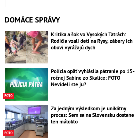
DOMÁCE SPRÁVY
Kritika a šok vo Vysokých Tatrách:
Rodičia vzali deti na Rysy, zábery ich
obuvi vyrážajú dych
Polícia opäť vyhlásila pátranie po 15-
ročnej Sabine zo Skalice: FOTO
Nevideli ste ju?
FOTO
Za jedným výsledkom je unikátny
proces: Sem sa na Slovensku dostane
len málokto
FOTO