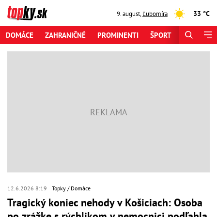
33 °C
9. august
,
Ľubomíra
DOMÁCE
ZAHRANIČNÉ
PROMINENTI
ŠPORT
ZAUJÍMAV
12.6.2026 8:19
Topky
Domáce
Tragický koniec nehody v Košiciach: Osoba
po zrážke s rýchlikom v nemocnici podľahla