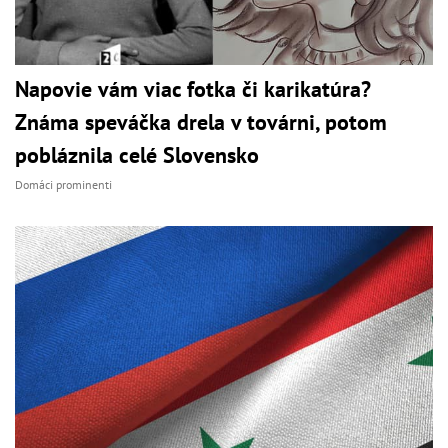
Napovie vám viac fotka či karikatúra?
Známa speváčka drela v továrni, potom
pobláznila celé Slovensko
Domáci prominenti