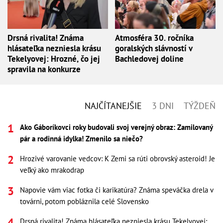
Drsná rivalita! Známa
Atmosféra 30. ročníka
hlásateľka nezniesla krásu
goralských slávností v
Tekelyovej: Hrozné, čo jej
Bachledovej doline
spravila na konkurze
NAJČÍTANEJŠIE
3 DNI
TÝŽDEŇ
Ako Gáboríkovci roky budovali svoj verejný obraz: Zamilovaný
pár a rodinná idylka! Zmenilo sa niečo?
Hrozivé varovanie vedcov: K Zemi sa rúti obrovský asteroid! Je
veľký ako mrakodrap
Napovie vám viac fotka či karikatúra? Známa speváčka drela v
továrni, potom pobláznila celé Slovensko
Drsná rivalita! Známa hlásateľka nezniesla krásu Tekelyovej: