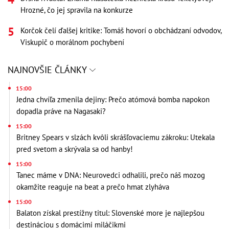
Hrozné, čo jej spravila na konkurze
Korčok čelí ďalšej kritike: Tomáš hovorí o obchádzaní odvodov,
Viskupič o morálnom pochybení
NAJNOVŠIE ČLÁNKY
15:00
Jedna chvíľa zmenila dejiny: Prečo atómová bomba napokon
dopadla práve na Nagasaki?
15:00
Britney Spears v slzách kvôli skrášľovaciemu zákroku: Utekala
pred svetom a skrývala sa od hanby!
15:00
Tanec máme v DNA: Neurovedci odhalili, prečo náš mozog
okamžite reaguje na beat a prečo hmat zlyháva
15:00
Balaton získal prestížny titul: Slovenské more je najlepšou
destináciou s domácimi miláčikmi