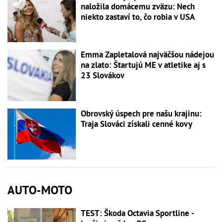
naložila domácemu zväzu: Nech
niekto zastaví to, čo robia v USA
Emma Zapletalová najväčšou nádejou
na zlato: Štartujú ME v atletike aj s
23 Slovákov
Obrovský úspech pre našu krajinu:
Traja Slováci získali cenné kovy
AUTO-MOTO
TEST: Škoda Octavia Sportline -