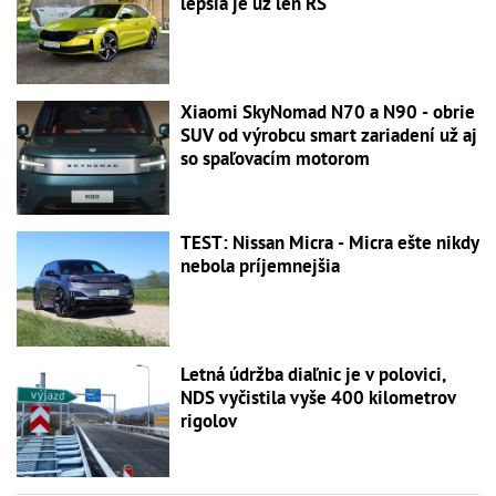
lepšia je už len RS
Xiaomi SkyNomad N70 a N90 - obrie
SUV od výrobcu smart zariadení už aj
so spaľovacím motorom
TEST: Nissan Micra - Micra ešte nikdy
nebola príjemnejšia
Letná údržba diaľnic je v polovici,
NDS vyčistila vyše 400 kilometrov
rigolov