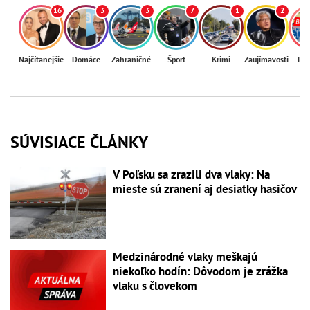
16
3
3
7
1
2
Najčítanejšie
Domáce
Zahraničné
Šport
Krimi
Zaujímavosti
Reg
SÚVISIACE ČLÁNKY
V Poľsku sa zrazili dva vlaky: Na
mieste sú zranení aj desiatky hasičov
Medzinárodné vlaky meškajú
niekoľko hodín: Dôvodom je zrážka
vlaku s človekom