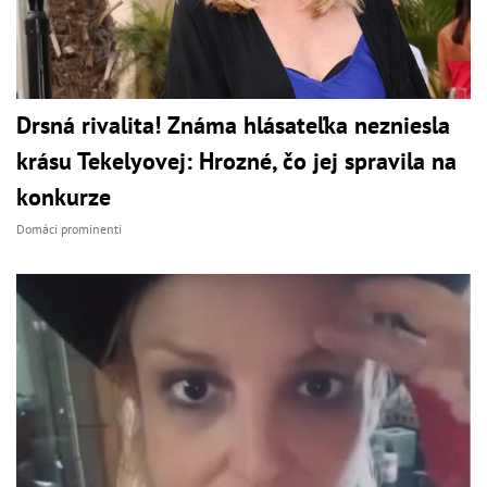
Drsná rivalita! Známa hlásateľka nezniesla
krásu Tekelyovej: Hrozné, čo jej spravila na
konkurze
Domáci prominenti