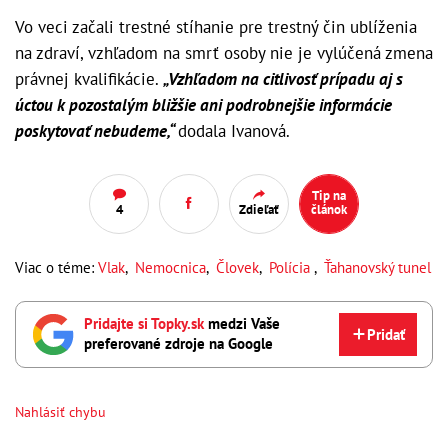
Vo veci začali trestné stíhanie pre trestný čin ublíženia
na zdraví, vzhľadom na smrť osoby nie je vylúčená zmena
právnej kvalifikácie.
„Vzhľadom na citlivosť prípadu aj s
úctou k pozostalým bližšie ani podrobnejšie informácie
poskytovať nebudeme,“
dodala Ivanová.
Tip na
4
Zdieľať
článok
Viac o téme:
Vlak
,
Nemocnica
,
Človek
,
Polícia
,
Ťahanovský tunel
Pridajte si Topky.sk
medzi Vaše
Pridať
preferované zdroje na Google
Nahlásiť chybu