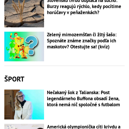
Slovensko tvrdo dopláca na sucho:
Burzy reagujú rýchlo, kedy pocítime
horúčavy v peňaženkách?
Zelený mimozemšťan či žltý šašo:
Spoznáte známe značky podľa ich
maskotov? Otestujte sa! (kvíz)
ŠPORT
Nečakaný šok z Talianska: Post
legendárneho Buffona obsadí žena,
ktorá nemá nič spoločné s futbalom
Americká olympionička cíti krivdu a