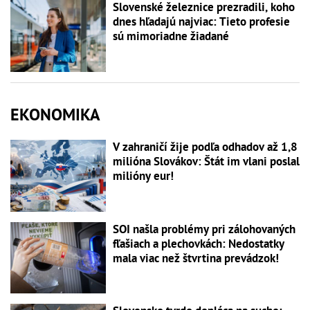
Slovenské železnice prezradili, koho
dnes hľadajú najviac: Tieto profesie
sú mimoriadne žiadané
EKONOMIKA
V zahraničí žije podľa odhadov až 1,8
milióna Slovákov: Štát im vlani poslal
milióny eur!
SOI našla problémy pri zálohovaných
fľašiach a plechovkách: Nedostatky
mala viac než štvrtina prevádzok!