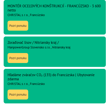
MONTÉR OCEĽOVÝCH KONŠTRUKCIÍ - FRANCÚZSKO - 3 600
netto
CHRISTAL s. r. o., Francúzsko
Pozri ponuku
Zoraďovač lisov / Nitriansky kraj /
ManpowerGroup Slovensko s.r.o., Nitriansky kraj
Pozri ponuku
Hľadáme zváračov CO₂ (135) do Francúzska | Ubytovanie
zdarma
CHRISTAL s. r. o., Francúzsko
Pozri ponuku