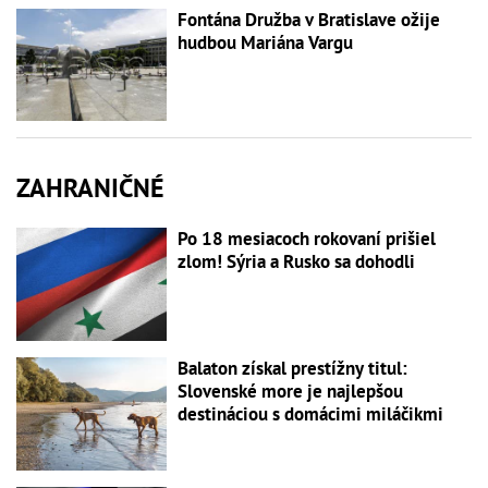
Fontána Družba v Bratislave ožije
hudbou Mariána Vargu
ZAHRANIČNÉ
Po 18 mesiacoch rokovaní prišiel
zlom! Sýria a Rusko sa dohodli
Balaton získal prestížny titul:
Slovenské more je najlepšou
destináciou s domácimi miláčikmi