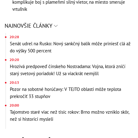
komplikuje boj s plameňmi silný vietor, na miesto smeruje
vrtuľník
NAJNOVŠIE ČLÁNKY
20:28
Senát udrel na Rusko: Nový sankčný balík môže priniesť clá až
do výšky 500 percent
20:20
Hrozivá predpoveď čínskeho Nostradama: Vojna, ktorá zničí
starý svetový poriadok! Už sa viackrát nemýlil
20:13
Pozor na sobotné horúčavy: V TEJTO oblasti môže teplota
prekročiť 33 stupňov
20:00
Tajomstvo staré viac než tisíc rokov: Brno možno vzniklo skôr,
než si historici mysleli