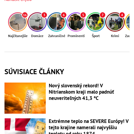
16
3
6
5
7
4
Najčítanejšie
Domáce
Zahraničné
Prominenti
Šport
Krimi
Zaují
SÚVISIACE ČLÁNKY
Nový slovenský rekord! V
Nitrianskom kraji malo padnúť
neuveriteľných 41,3 °C
Extrémne teplo na SEVERE Európy! V
tejto krajine namerali najvyššiu
teplotu od roku 1874