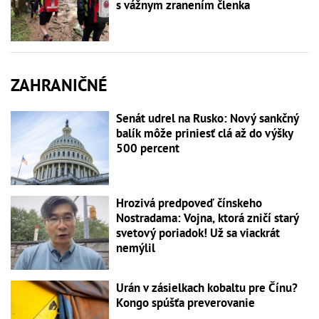
s vážnym zranením členka
ZAHRANIČNÉ
Senát udrel na Rusko: Nový sankčný
balík môže priniesť clá až do výšky
500 percent
Hrozivá predpoveď čínskeho
Nostradama: Vojna, ktorá zničí starý
svetový poriadok! Už sa viackrát
nemýlil
Urán v zásielkach kobaltu pre Čínu?
Kongo spúšťa preverovanie