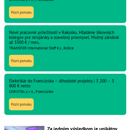
Pozri ponuku
Nové pracovné príležitosti v Rakúsku. Hľadáme šikovných
kolegov pre strojársky a stavebný priemysel. Možný zárobok
až 3300 € / mes..
TRANSFER International Staff k.s., Košice
Pozri ponuku
Elektrikár do Francúzska – dlhodobé projekty | 3 200 – 3
800 € netto
CHRISTAL s. r. o., Francúzsko
Pozri ponuku
Za jedným výsledkom je unikátny