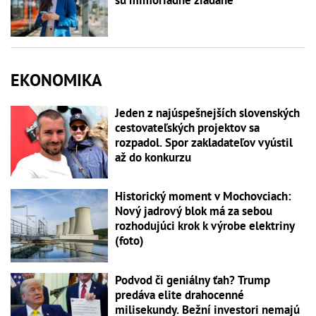
sú mimoriadne žiadané
EKONOMIKA
Jeden z najúspešnejších slovenských
cestovateľských projektov sa
rozpadol. Spor zakladateľov vyústil
až do konkurzu
Historický moment v Mochovciach:
Nový jadrový blok má za sebou
rozhodujúci krok k výrobe elektriny
(foto)
Podvod či geniálny ťah? Trump
predáva elite drahocenné
milisekundy. Bežní investori nemajú