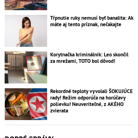
Tŕpnutie ruky nemusí byť banalita: Ak
máte aj tento príznak, nečakajte
Korytnačka kriminálnik: Leo skončil
za mrežami, TOTO bol dôvod!
Rekordné teploty vyvolali ŠOKUJÚCE
rady! Režim odporúča na horúčavy
polievku! Neuveriteľné, z AKÉHO
zvierata