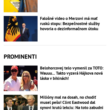
Falošné video o Merzovi má mať
ruskú stopu: Bezpečnostné služby
hovoria o dezinformačnom útoku
PROMINENTI
Belohorcovej telo vymenil za TOTO:
Wauuu... Takto vyzerá Hájkova nová
láska v bikinách!
Milióny mal na dosah, no chodiť
musel pešo! Clint Eastwood dal
synovi krutú lekciu: Na toto zabudni