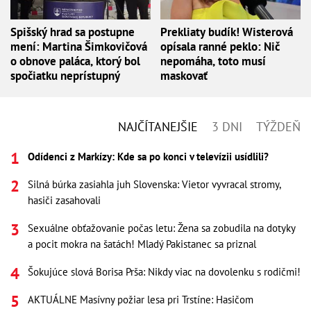
Spišský hrad sa postupne
Prekliaty budík! Wisterová
mení: Martina Šimkovičová
opísala ranné peklo: Nič
o obnove paláca, ktorý bol
nepomáha, toto musí
spočiatku neprístupný
maskovať
NAJČÍTANEJŠIE
3 DNI
TÝŽDEŇ
Odídenci z Markízy: Kde sa po konci v televízii usídlili?
Silná búrka zasiahla juh Slovenska: Vietor vyvracal stromy,
hasiči zasahovali
Sexuálne obťažovanie počas letu: Žena sa zobudila na dotyky
a pocit mokra na šatách! Mladý Pakistanec sa priznal
Šokujúce slová Borisa Prša: Nikdy viac na dovolenku s rodičmi!
AKTUÁLNE Masívny požiar lesa pri Trstíne: Hasičom