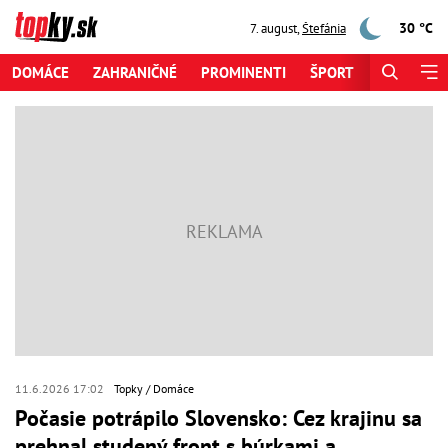
30 °C
7. august
,
Štefánia
DOMÁCE
ZAHRANIČNÉ
PROMINENTI
ŠPORT
ZAUJÍMAV
11.6.2026 17:02
Topky
Domáce
Počasie potrápilo Slovensko: Cez krajinu sa
prehnal studený front s búrkami a