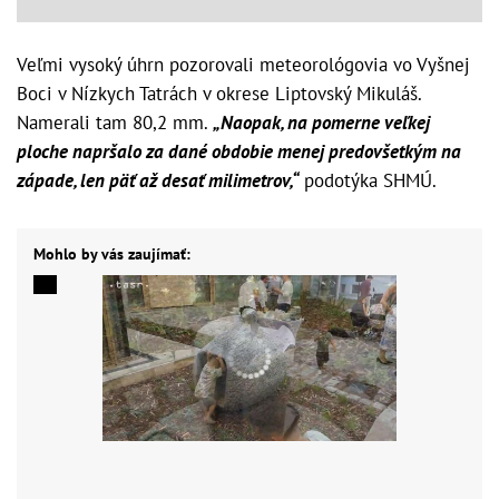
Veľmi vysoký úhrn pozorovali meteorológovia vo Vyšnej
Boci v Nízkych Tatrách v okrese Liptovský Mikuláš.
Namerali tam 80,2 mm.
„Naopak, na pomerne veľkej
ploche napršalo za dané obdobie menej predovšetkým na
západe, len päť až desať milimetrov,“
podotýka SHMÚ.
Mohlo by vás zaujímať: