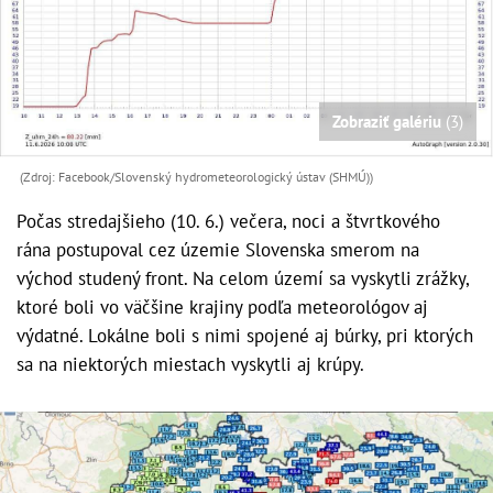
Zobraziť galériu
(3)
(Zdroj: Facebook/Slovenský hydrometeorologický ústav (SHMÚ))
Počas stredajšieho (10. 6.) večera, noci a štvrtkového
rána postupoval cez územie Slovenska smerom na
východ studený front. Na celom území sa vyskytli zrážky,
ktoré boli vo väčšine krajiny podľa meteorológov aj
výdatné. Lokálne boli s nimi spojené aj búrky, pri ktorých
sa na niektorých miestach vyskytli aj krúpy.