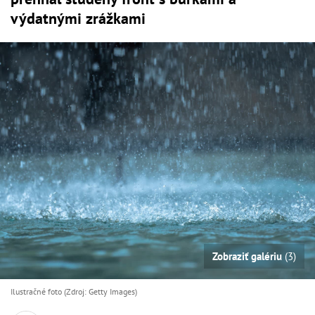
výdatnými zrážkami
Zobraziť galériu
(3)
Ilustračné foto (Zdroj: Getty Images)