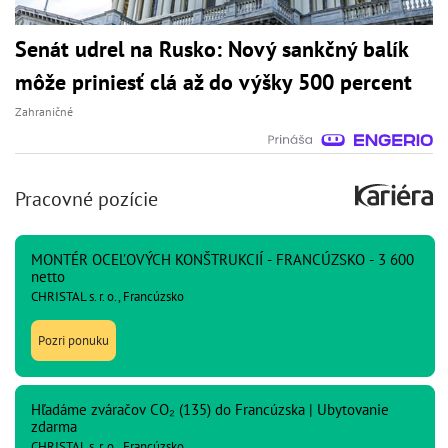
Senát udrel na Rusko: Nový sankčný balík
môže priniesť clá až do výšky 500 percent
Zahraničné
Pracovné pozície
MONTÉR OCEĽOVÝCH KONŠTRUKCIÍ - FRANCÚZSKO - 3 600
netto
CHRISTAL s. r. o., Francúzsko
Pozri ponuku
Hľadáme zváračov CO₂ (135) do Francúzska | Ubytovanie
zdarma
CHRISTAL s. r. o., Francúzsko