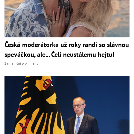
Česká moderátorka už roky randí so slávnou
speváčkou, ale... Čelí neustálemu hejtu!
Zahraniční prominenti