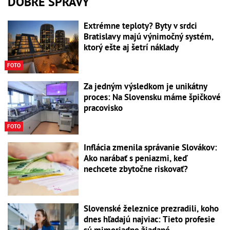
DOBRÉ SPRÁVY
Extrémne teploty? Byty v srdci
Bratislavy majú výnimočný systém,
ktorý ešte aj šetrí náklady
FOTO
Za jedným výsledkom je unikátny
proces: Na Slovensku máme špičkové
pracovisko
FOTO
Inflácia zmenila správanie Slovákov:
Ako narábať s peniazmi, keď
nechcete zbytočne riskovať?
Slovenské železnice prezradili, koho
dnes hľadajú najviac: Tieto profesie