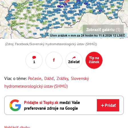
Zobraziť galériu
(3)
(Zdroj: Facebook/Slovenský hydrometeorologický ústav (SHMÚ))
Tip na
1
Zdieľať
článok
Viac o téme:
Počasie
,
Dážď
,
Zrážky
,
Slovenský
hydrometeorologický ústav (SHMÚ)
Pridajte si Topky.sk
medzi Vaše
Pridať
preferované zdroje na Google
Nahlásiť chybu