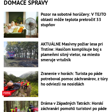
DOMÁCE SPRÁVY
Pozor na sobotné horúčavy: V TEJTO
oblasti môže teplota prekročiť 33
stupňov
AKTUÁLNE Masívny požiar lesa pri
Trstíne: Hasičom komplikuje boj s
plameňmi silný vietor, na miesto
smeruje vrtuľník
Zranenie v horách: Turista po páde
potreboval pomoc záchranárov, z túry
ho odviezli na nosidlách
FOTO
Dráma v Západných Tatrách: Horskí
záchranári pomohli turistovi po páde