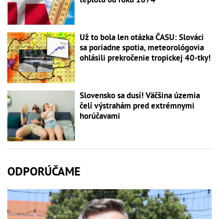
Už to bola len otázka ČASU: Slováci
sa poriadne spotia, meteorológovia
ohlásili prekročenie tropickej 40-tky!
Slovensko sa dusí! Väčšina územia
čelí výstrahám pred extrémnymi
horúčavami
ODPORÚČAME