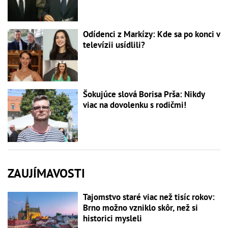
Odídenci z Markízy: Kde sa po konci v
televízii usídlili?
Šokujúce slová Borisa Prša: Nikdy
viac na dovolenku s rodičmi!
ZAUJÍMAVOSTI
Tajomstvo staré viac než tisíc rokov:
Brno možno vzniklo skôr, než si
historici mysleli