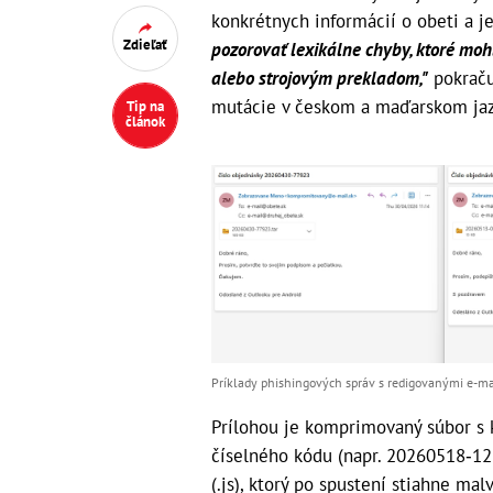
konkrétnych informácií o obeti a 
Zdieľať
pozorovať lexikálne chyby, ktoré moh
alebo strojovým prekladom,"
pokraču
mutácie v českom a maďarskom ja
Tip na
článok
Príklady phishingových správ s redigovanými e-m
Prílohou je komprimovaný súbor s
číselného kódu (napr. 20260518‑123
(.js), ktorý po spustení stiahne ma