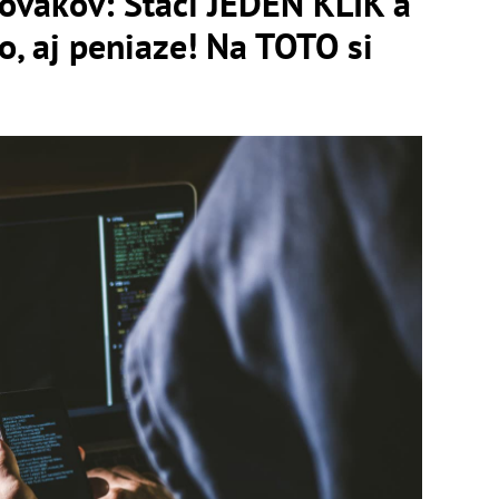
ovákov: Stačí JEDEN KLIK a
, aj peniaze! Na TOTO si