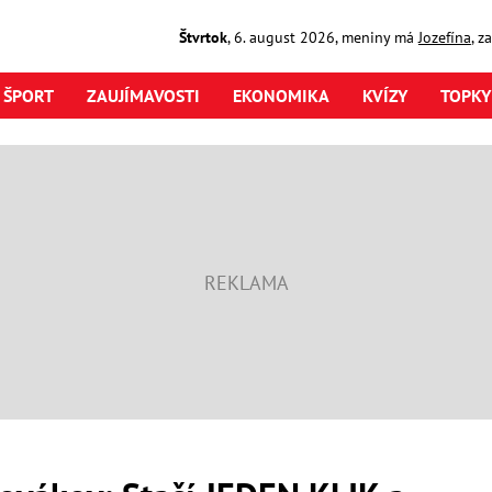
Štvrtok
,
6. august
2026
,
meniny má
Jozefína
, z
ŠPORT
ZAUJÍMAVOSTI
EKONOMIKA
KVÍZY
TOPKY