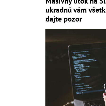
Masívny útok na Sl
ukradnú vám všetko
dajte pozor