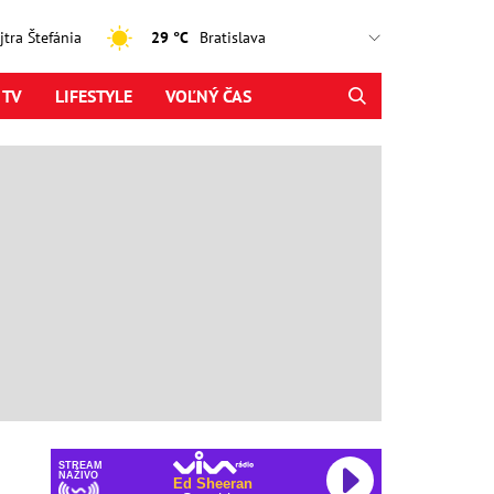
ajtra Štefánia
29 °C
 TV
LIFESTYLE
VOĽNÝ ČAS
STREAM
NAŽIVO
Ed Sheeran