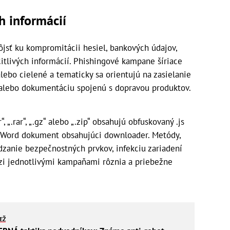
h informácií
jsť ku kompromitácii hesiel, bankových údajov,
citlivých informácií. Phishingové kampane šíriace
ebo cielené a tematicky sa orientujú na zasielanie
, alebo dokumentáciu spojenú s dopravou produktov.
 „.rar“, „.gz“ alebo „.zip“ obsahujú obfuskovaný .js
vý Word dokument obsahujúci downloader. Metódy,
dzanie bezpečnostných prvkov, infekciu zariadení
dzi jednotlivými kampaňami rôznia a priebežne
IEŽ