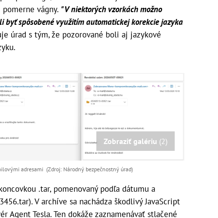
je pomerne vágny.
"V niektorých vzorkách možno
li byť spôsobené využitím automatickej korekcie jazyka
je úrad s tým, že pozorované boli aj jazykové
zyku.
Zobraziť galériu
(2)
ailovými adresami (Zdroj: Národný bezpečnostný úrad)
 koncovkou .tar, pomenovaný podľa dátumu a
456.tar). V archíve sa nachádza škodlivý JavaScript
lvér Agent Tesla. Ten dokáže zaznamenávať stlačené