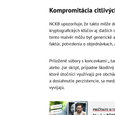
Kompromitácia citlivýc
NCKB upozorňuje, že takto môže dô
kryptografických kľúčov aj ďalších 
tento malvér môžu byť generické al
faktúr, potvrdenia o objednávkach
Priložené súbory s koncovkami „.tar“,
alebo .jse skript, prípadne škodli
ktoré útočníci využívajú pre obchá
a dosiahnutie perzistencie, sa me
vyvíjajú.
PREČÍTAJTE SI T