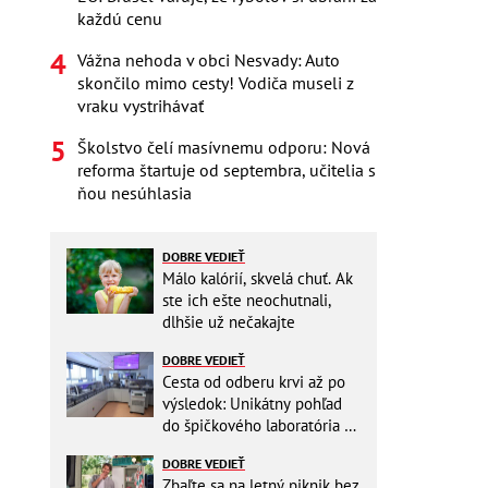
každú cenu
Vážna nehoda v obci Nesvady: Auto
skončilo mimo cesty! Vodiča museli z
vraku vystrihávať
Školstvo čelí masívnemu odporu: Nová
reforma štartuje od septembra, učitelia s
ňou nesúhlasia
DOBRE VEDIEŤ
Málo kalórií, skvelá chuť. Ak
ste ich ešte neochutnali,
dlhšie už nečakajte
DOBRE VEDIEŤ
Cesta od odberu krvi až po
výsledok: Unikátny pohľad
do špičkového laboratória na
Slovensku
DOBRE VEDIEŤ
Zbaľte sa na letný piknik bez