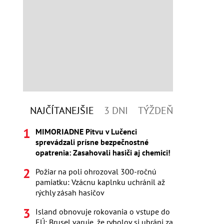
NAJČÍTANEJŠIE
3 DNI
TÝŽDEŇ
MIMORIADNE Pitvu v Lučenci
sprevádzali prísne bezpečnostné
opatrenia: Zasahovali hasiči aj chemici!
Požiar na poli ohrozoval 300-ročnú
pamiatku: Vzácnu kaplnku uchránil až
rýchly zásah hasičov
Island obnovuje rokovania o vstupe do
EÚ: Brusel varuje, že rybolov si ubráni za