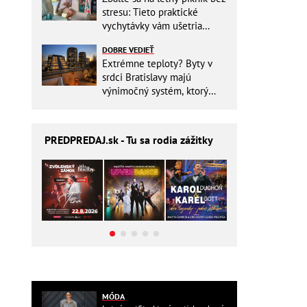
stresu: Tieto praktické
vychytávky vám ušetria
miesto v batohu!
DOBRE VEDIEŤ
Extrémne teploty? Byty v
srdci Bratislavy majú
výnimočný systém, ktorý
ešte aj šetrí náklady
PREDPREDAJ
.sk - Tu sa rodia zážitky
MÓDA