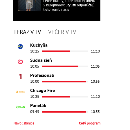
Letné outfity, ktoré opticky uberú
5 kilogramov: Stylisti odporúčajú
tieto kombinácie
TERAZ V TV
VEČER V TV
Kuchyňa
10:25
11:10
Súdna sieň
10:05
11:05
Profesionáli
10:00
10:55
Chicago Fire
10:25
11:10
Panelák
09:45
10:55
Navoľ stanice
Celý program