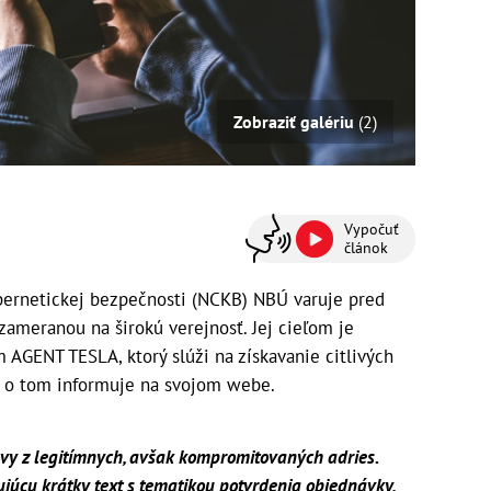
Zobraziť galériu
(2)
Vypočuť
článok
ernetickej bezpečnosti (NCKB) NBÚ varuje pred
meranou na širokú verejnosť. Jej cieľom je
m AGENT TESLA, ktorý slúži na získavanie citlivých
d o tom informuje na svojom webe.
ávy z legitímnych, avšak kompromitovaných adries.
júcu krátky text s tematikou potvrdenia objednávky,