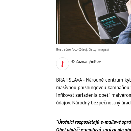
Ilustračné foto (Zdroj: Getty Images)
© Zoznam/mKov
BRATISLAVA - Národné centrum kyb
masívnou phishingovou kampaňou za
infikovať zariadenia obetí malvéro
údajov. Národný bezpečnostný úra
"Útočníci rozposielajú e-mailové spr
Obeť obdrží e-mailovú správu obsahu