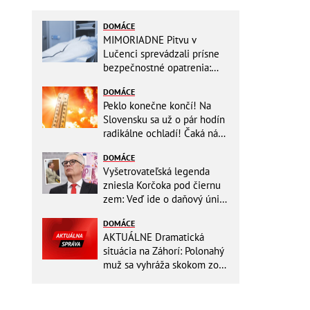
DOMÁCE
MIMORIADNE Pitvu v
Lučenci sprevádzali prísne
bezpečnostné opatrenia:
Zasahovali hasiči aj chemici!
DOMÁCE
Peklo konečne končí! Na
Slovensku sa už o pár hodín
radikálne ochladí! Čaká nás
TEPLOTNÝ ŠOK
DOMÁCE
Vyšetrovateľská legenda
zniesla Korčoka pod čiernu
zem: Veď ide o daňový únik
za DESAŤTISÍCE a trestá sa
DOMÁCE
basou!
AKTUÁLNE Dramatická
situácia na Záhorí: Polonahý
muž sa vyhráža skokom zo
stožiara, vlaky cez stanicu
nepremávajú