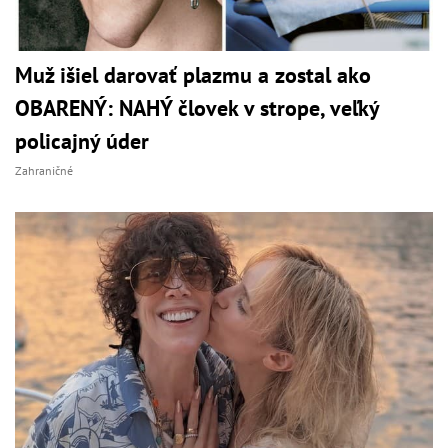
Muž išiel darovať plazmu a zostal ako
OBARENÝ: NAHÝ človek v strope, veľký
policajný úder
Zahraničné