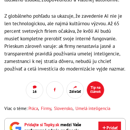
Z globálneho pohľadu sa ukazuje, že zavedenie AI nie je
len technologickou, ale najmä kultúrnou výzvou. Až 65
percent svetových firiem očakáva, že kvôli AI budú
musieť kompletne prerobiť svoje interné fungovanie.
Prieskum zároveň varuje: ak firmy nenastavia jasné a
transparentné pravidlá používania umelej inteligencie,
zamestnanci k nej stratia dôveru, nebudú ju chcieť
používať a celá investícia do modernizácie vyjde nazmar.
Tip na
16
Zdieľať
článok
Viac o téme:
Práca
,
Firmy
,
Slovensko
,
Umelá inteligencia
Pridajte si Topky.sk
medzi Vaše
Pridať