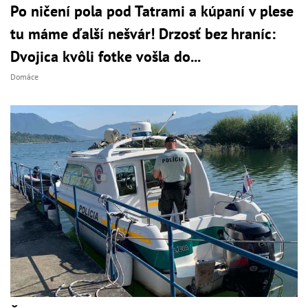
Po ničení pola pod Tatrami a kúpaní v plese
tu máme ďalší nešvár! Drzosť bez hraníc:
Dvojica kvôli fotke vošla do...
Domáce