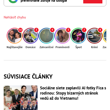
preferované zdroje na Google
Nahlásiť chybu
16
3
4
3
7
4
Najčítanejšie
Domáce
Zahraničné
Prominenti
Šport
Krimi
Zaují
SÚVISIACE ČLÁNKY
Sociálne siete zaplavili AI fotky Fica s
rodinou: Stopy bizarných stránok
vedú až do Vietnamu!