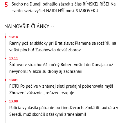
Sucho na Dunaji odhalilo zázrak z čias RÍMSKEJ RÍŠE! Na
svetlo sveta vyšiel NAJDLHŠÍ most STAROVEKU
NAJNOVŠIE ČLÁNKY
13:18
Ranný požiar skládky pri Bratislave: Plamene sa rozšírili na
veľkú plochu! Zasahovalo deväť zborov
13:11
Štúrovo v strachu: 61-ročný Robert vošiel do Dunaja a už
nevynoril! V akcii sú drony aj záchranári
13:01
FOTO Po pečive v známej sieti predajní pobehovala myš!
Zhrození zákazníci, reťazec reaguje
13:00
Polícia vyhlásila pátranie po tínedžeroch: Zmlátili taxikára v
Seredi, muž skončil s ťažkými zraneniami!