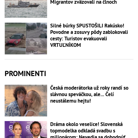
Migrantov zväzovali na člnoch
Silné búrky SPUSTOŠILI Rakúsko!
Povodne a zosuvy pôdy zablokovali
cesty: Turistov evakuovali
VRTUĽNÍKOM
PROMINENTI
Česká moderátorka už roky randí so
slávnou speváčkou, ale... Čelí
neustálemu hejtu!
Dráma okolo veselice! Slovenská
topmodelka odkladá svadbu s
milionárom: Nevedia sa dohodnúť