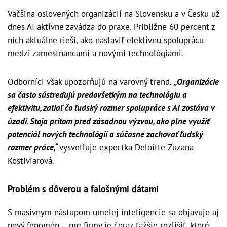
Väčšina oslovených organizácií na Slovensku a v Česku už
dnes AI aktívne zavádza do praxe. Približne 60 percent z
nich aktuálne rieši, ako nastaviť efektívnu spoluprácu
medzi zamestnancami a novými technológiami.
Odborníci však upozorňujú na varovný trend.
„Organizácie
sa často sústreďujú predovšetkým na technológiu a
efektivitu, zatiaľ čo ľudský rozmer spolupráce s AI zostáva v
úzadí. Stoja pritom pred zásadnou výzvou, ako plne využiť
potenciál nových technológií a súčasne zachovať ľudský
rozmer práce,“
vysvetľuje expertka Deloitte Zuzana
Kostiviarová.
Problém s dôverou a falošnými dátami
S masívnym nástupom umelej inteligencie sa objavuje aj
nový fenomén – pre firmy je čoraz ťažšie rozlíšiť, ktoré