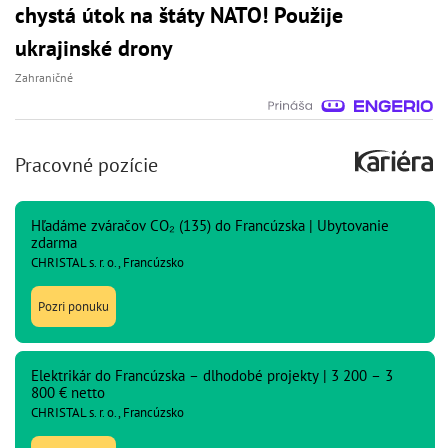
chystá útok na štáty NATO! Použije
ukrajinské drony
Zahraničné
Pracovné pozície
Hľadáme zváračov CO₂ (135) do Francúzska | Ubytovanie
zdarma
CHRISTAL s. r. o., Francúzsko
Pozri ponuku
Elektrikár do Francúzska – dlhodobé projekty | 3 200 – 3
800 € netto
CHRISTAL s. r. o., Francúzsko