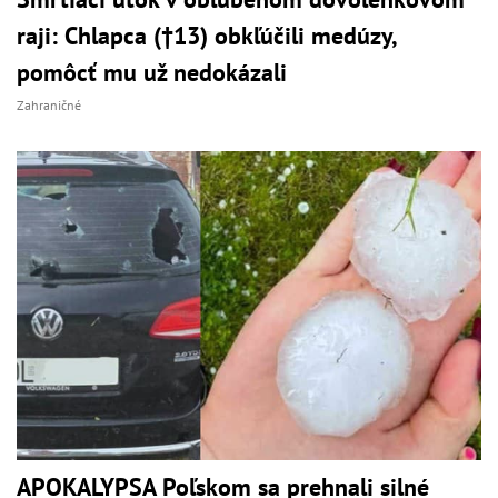
raji: Chlapca (†13) obkľúčili medúzy,
pomôcť mu už nedokázali
Zahraničné
APOKALYPSA Poľskom sa prehnali silné