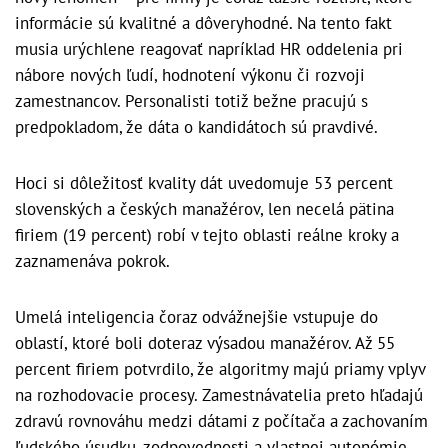
informácie sú kvalitné a dôveryhodné. Na tento fakt
musia urýchlene reagovať napríklad HR oddelenia pri
nábore nových ľudí, hodnotení výkonu či rozvoji
zamestnancov. Personalisti totiž bežne pracujú s
predpokladom, že dáta o kandidátoch sú pravdivé.
Hoci si dôležitosť kvality dát uvedomuje 53 percent
slovenských a českých manažérov, len necelá pätina
firiem (19 percent) robí v tejto oblasti reálne kroky a
zaznamenáva pokrok.
Umelá inteligencia čoraz odvážnejšie vstupuje do
oblastí, ktoré boli doteraz výsadou manažérov. Až 55
percent firiem potvrdilo, že algoritmy majú priamy vplyv
na rozhodovacie procesy. Zamestnávatelia preto hľadajú
zdravú rovnováhu medzi dátami z počítača a zachovaním
ľudského úsudku, zodpovednosti a vlastnej autonómie.