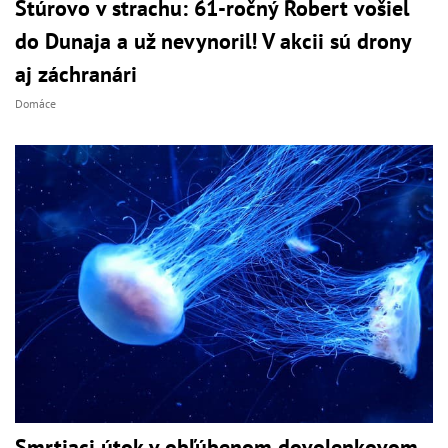
Štúrovo v strachu: 61-ročný Robert vošiel
do Dunaja a už nevynoril! V akcii sú drony
aj záchranári
Domáce
Smrtiaci útok v obľúbenom dovolenkovom