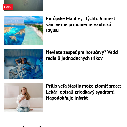
FOTO
Európske Maldivy: Týchto 6 miest
vám verne pripomenie exotickú
idylku
Neviete zaspať pre horúčavy? Vedci
radia 8 jednoduchých trikov
Príliš veľa šťastia môže zlomiť srdce:
Lekári opísali zriedkavý syndróm!
Napodobňuje infarkt