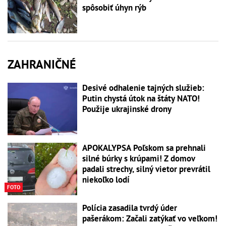
spôsobiť úhyn rýb
ZAHRANIČNÉ
Desivé odhalenie tajných služieb:
Putin chystá útok na štáty NATO!
Použije ukrajinské drony
APOKALYPSA Poľskom sa prehnali
silné búrky s krúpami! Z domov
padali strechy, silný vietor prevrátil
niekoľko lodí
FOTO
Polícia zasadila tvrdý úder
pašerákom: Začali zatýkať vo veľkom!