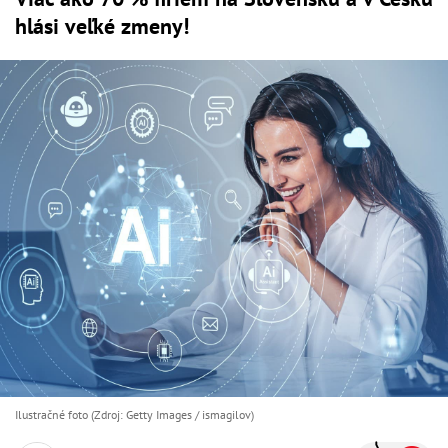
hlási veľké zmeny!
Ilustračné foto (Zdroj: Getty Images / ismagilov)