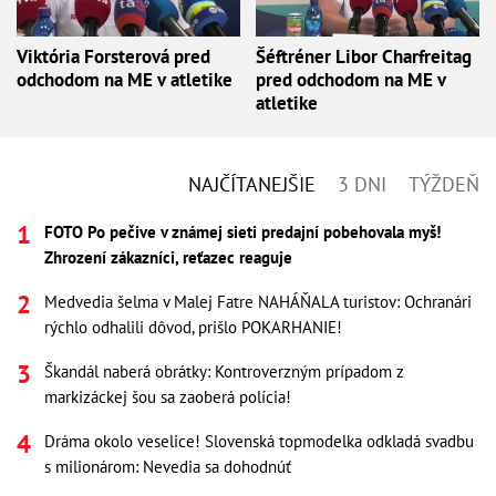
Viktória Forsterová pred
Šéftréner Libor Charfreitag
odchodom na ME v atletike
pred odchodom na ME v
atletike
NAJČÍTANEJŠIE
3 DNI
TÝŽDEŇ
FOTO Po pečive v známej sieti predajní pobehovala myš!
Zhrození zákazníci, reťazec reaguje
Medvedia šelma v Malej Fatre NAHÁŇALA turistov: Ochranári
rýchlo odhalili dôvod, prišlo POKARHANIE!
Škandál naberá obrátky: Kontroverzným prípadom z
markizáckej šou sa zaoberá polícia!
Dráma okolo veselice! Slovenská topmodelka odkladá svadbu
s milionárom: Nevedia sa dohodnúť