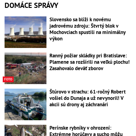
DOMÁCE SPRÁVY
Slovensko sa blíži k novému
jadrovému zdroju: Štvrtý blok v
Mochovciach spustili na minimálny
výkon
Ranný požiar skládky pri Bratislave:
Plamene sa rozšírili na veľkú plochu!
Zasahovalo deväť zborov
FOTO
Štúrovo v strachu: 61-ročný Robert
vošiel do Dunaja a už nevynoril! V
akcii sú drony aj záchranári
Perínske rybníky v ohrození:
Extrémne horúčavy a sucho môžu