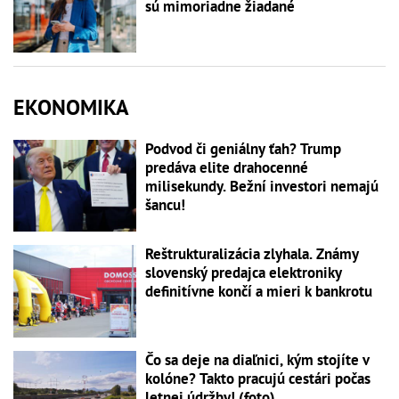
sú mimoriadne žiadané
EKONOMIKA
Podvod či geniálny ťah? Trump
predáva elite drahocenné
milisekundy. Bežní investori nemajú
šancu!
Reštrukturalizácia zlyhala. Známy
slovenský predajca elektroniky
definitívne končí a mieri k bankrotu
Čo sa deje na diaľnici, kým stojíte v
kolóne? Takto pracujú cestári počas
letnej údržby! (foto)