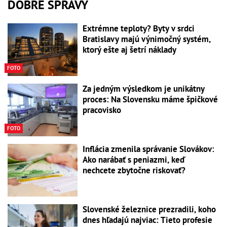
DOBRÉ SPRÁVY
Extrémne teploty? Byty v srdci
Bratislavy majú výnimočný systém,
ktorý ešte aj šetrí náklady
FOTO
Za jedným výsledkom je unikátny
proces: Na Slovensku máme špičkové
pracovisko
FOTO
Inflácia zmenila správanie Slovákov:
Ako narábať s peniazmi, keď
nechcete zbytočne riskovať?
Slovenské železnice prezradili, koho
dnes hľadajú najviac: Tieto profesie