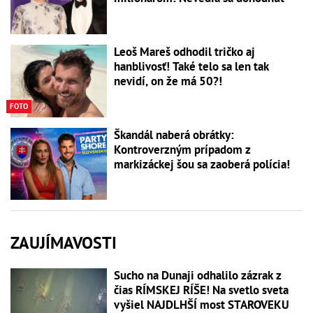
Leoš Mareš odhodil tričko aj
hanblivosť! Také telo sa len tak
nevidí, on že má 50?!
FOTO
Škandál naberá obrátky:
Kontroverzným prípadom z
markizáckej šou sa zaoberá polícia!
ZAUJÍMAVOSTI
Sucho na Dunaji odhalilo zázrak z
čias RÍMSKEJ RÍŠE! Na svetlo sveta
vyšiel NAJDLHŠÍ most STAROVEKU