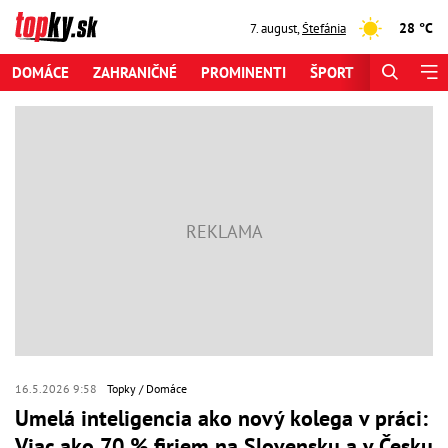
28 °C
7. august
,
Štefánia
DOMÁCE
ZAHRANIČNÉ
PROMINENTI
ŠPORT
ZAUJÍMAV
16.5.2026 9:58
Topky
Domáce
Umelá inteligencia ako nový kolega v práci:
Viac ako 70 % firiem na Slovensku a v Česku