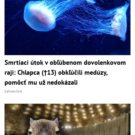
Smrtiaci útok v obľúbenom dovolenkovom
raji: Chlapca (†13) obkľúčili medúzy,
pomôcť mu už nedokázali
Zahraničné