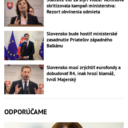
skritizovala kampaň ministerstva:
Rezort obvinenia odmieta
Slovensko bude hostiť ministerské
zasadnutie Priateľov západného
Balkánu
Slovensko musí zrýchliť eurofondy a
dobudovať R4, inak hrozí blamáž,
tvrdí Majerský
ODPORÚČAME