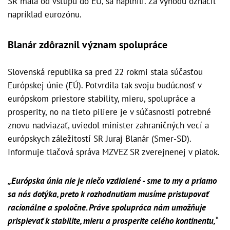
SR mala od vstupu do EÚ, sa naplnili. Za výhodu označil
napríklad eurozónu.
Blanár zdôraznil význam spolupráce
Slovenská republika sa pred 22 rokmi stala súčasťou
Európskej únie (EÚ). Potvrdila tak svoju budúcnosť v
európskom priestore stability, mieru, spolupráce a
prosperity, no na tieto piliere je v súčasnosti potrebné
znovu nadviazať, uviedol minister zahraničných vecí a
európskych záležitostí SR Juraj Blanár (Smer-SD).
Informuje tlačová správa MZVEZ SR zverejnenej v piatok.
„Európska únia nie je niečo vzdialené - sme to my a priamo
sa nás dotýka, preto k rozhodnutiam musíme pristupovať
racionálne a spoločne. Práve spolupráca nám umožňuje
prispievať k stabilite, mieru a prosperite celého kontinentu,
“