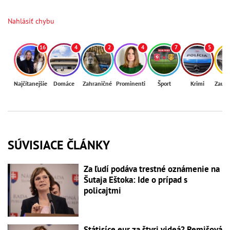
Nahlásiť chybu
16
4
2
4
7
5
Najčítanejšie
Domáce
Zahraničné
Prominenti
Šport
Krimi
Zaují
SÚVISIACE ČLÁNKY
Za ľudí podáva trestné oznámenie na
Šutaja Eštoka: Ide o prípad s
policajtmi
Státisíce eur za štyri videá? Remišová