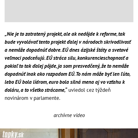
„Nie je to zatratený projekt, ale ak nedôjde k reforme, tak
bude vyvolávať tento projekt ďalej v národoch skrivodlivosť
a nemôže dopadnúť dobre. EÚ dnes ázijské štáty a svetové
veľmoci podceňujú. EÚ stráca silu, konkurencieschopnosť a
pokiaľ to tak ďalej pôjde, ja som presvedčený, že to nemôže
dopadnúť inak ako rozpadom EÚ. To nám môže byť len ľúto,
lebo EÚ bola lídrom, euro bola silná mena aj vo vzťahu k
doláru, a to všetko strácame,“
uviedol cez týždeň
novinárom v parlamente.
archívne video