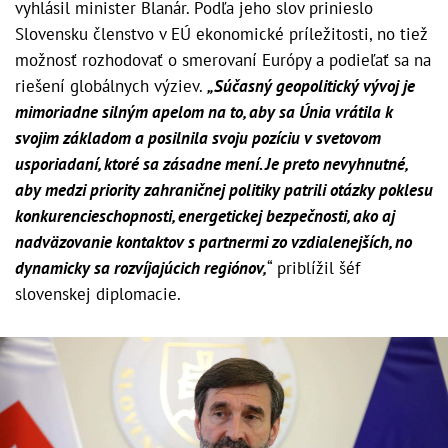
vyhlásil minister Blanár. Podľa jeho slov prinieslo
Slovensku členstvo v EÚ ekonomické príležitosti, no tiež
možnosť rozhodovať o smerovaní Európy a podieľať sa na
riešení globálnych výziev.
„Súčasný geopolitický vývoj je
mimoriadne silným apelom na to, aby sa Únia vrátila k
svojim základom a posilnila svoju pozíciu v svetovom
usporiadaní, ktoré sa zásadne mení. Je preto nevyhnutné,
aby medzi priority zahraničnej politiky patrili otázky poklesu
konkurencieschopnosti, energetickej bezpečnosti, ako aj
nadväzovanie kontaktov s partnermi zo vzdialenejších, no
dynamicky sa rozvíjajúcich regiónov,
“ priblížil šéf
slovenskej diplomacie.