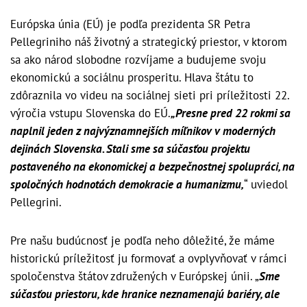
Európska únia (EÚ) je podľa prezidenta SR Petra
Pellegriniho náš životný a strategický priestor, v ktorom
sa ako národ slobodne rozvíjame a budujeme svoju
ekonomickú a sociálnu prosperitu. Hlava štátu to
zdôraznila vo videu na sociálnej sieti pri príležitosti 22.
výročia vstupu Slovenska do EÚ.
„Presne pred 22 rokmi sa
naplnil jeden z najvýznamnejších míľnikov v moderných
dejinách Slovenska. Stali sme sa súčasťou projektu
postaveného na ekonomickej a bezpečnostnej spolupráci, na
spoločných hodnotách demokracie a humanizmu,
“ uviedol
Pellegrini.
Pre našu budúcnosť je podľa neho dôležité, že máme
historickú príležitosť ju formovať a ovplyvňovať v rámci
spoločenstva štátov združených v Európskej únii. „
Sme
súčasťou priestoru, kde hranice neznamenajú bariéry, ale