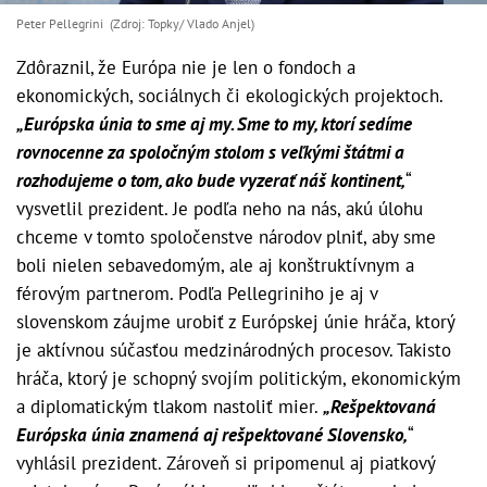
Peter Pellegrini (Zdroj: Topky/ Vlado Anjel)
Zdôraznil, že Európa nie je len o fondoch a
ekonomických, sociálnych či ekologických projektoch.
„Európska únia to sme aj my. Sme to my, ktorí sedíme
rovnocenne za spoločným stolom s veľkými štátmi a
rozhodujeme o tom, ako bude vyzerať náš kontinent,
“
vysvetlil prezident. Je podľa neho na nás, akú úlohu
chceme v tomto spoločenstve národov plniť, aby sme
boli nielen sebavedomým, ale aj konštruktívnym a
férovým partnerom. Podľa Pellegriniho je aj v
slovenskom záujme urobiť z Európskej únie hráča, ktorý
je aktívnou súčasťou medzinárodných procesov. Takisto
hráča, ktorý je schopný svojím politickým, ekonomickým
a diplomatickým tlakom nastoliť mier.
„Rešpektovaná
Európska únia znamená aj rešpektované Slovensko,
“
vyhlásil prezident. Zároveň si pripomenul aj piatkový