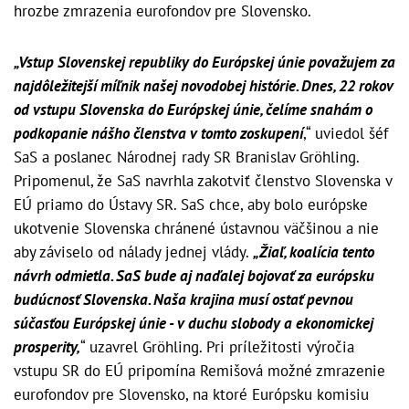
hrozbe zmrazenia eurofondov pre Slovensko.
„Vstup Slovenskej republiky do Európskej únie považujem za
najdôležitejší míľnik našej novodobej histórie. Dnes, 22 rokov
od vstupu Slovenska do Európskej únie, čelíme snahám o
podkopanie nášho členstva v tomto zoskupení
,“ uviedol šéf
SaS a poslanec Národnej rady SR Branislav Gröhling.
Pripomenul, že SaS navrhla zakotviť členstvo Slovenska v
EÚ priamo do Ústavy SR. SaS chce, aby bolo európske
ukotvenie Slovenska chránené ústavnou väčšinou a nie
aby záviselo od nálady jednej vlády.
„Žiaľ, koalícia tento
návrh odmietla. SaS bude aj naďalej bojovať za európsku
budúcnosť Slovenska. Naša krajina musí ostať pevnou
súčasťou Európskej únie - v duchu slobody a ekonomickej
prosperity,
“ uzavrel Gröhling. Pri príležitosti výročia
vstupu SR do EÚ pripomína Remišová možné zmrazenie
eurofondov pre Slovensko, na ktoré Európsku komisiu