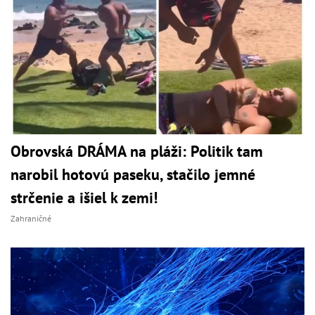
Obrovská DRÁMA na pláži: Politik tam
narobil hotovú paseku, stačilo jemné
strčenie a išiel k zemi!
Zahraničné