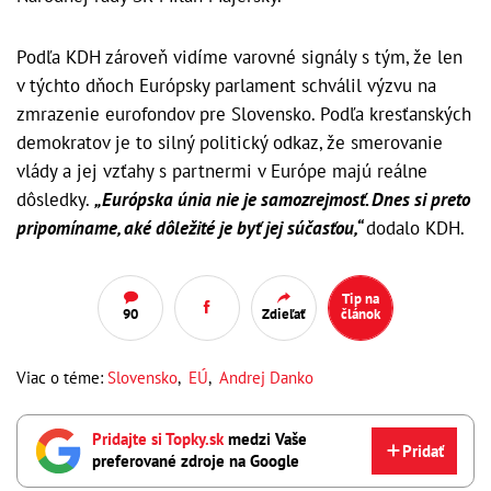
Podľa KDH zároveň vidíme varovné signály s tým, že len
v týchto dňoch Európsky parlament schválil výzvu na
zmrazenie eurofondov pre Slovensko. Podľa kresťanských
demokratov je to silný politický odkaz, že smerovanie
vlády a jej vzťahy s partnermi v Európe majú reálne
dôsledky.
„Európska únia nie je samozrejmosť. Dnes si preto
pripomíname, aké dôležité je byť jej súčasťou,“
dodalo KDH.
Tip na
90
Zdieľať
článok
Viac o téme:
Slovensko
,
EÚ
,
Andrej Danko
Pridajte si Topky.sk
medzi Vaše
Pridať
preferované zdroje na Google