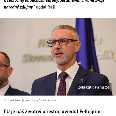
k spoločnej budúcnosti Európy, ale zároveň chrániť svoje
národné záujmy,“
dodal Raši.
Zobraziť galériu
(5)
Richard Raši. (Zdroj: Topky/Vlado Anjel)
EÚ je náš životný priestor, uviedol Pellegrini