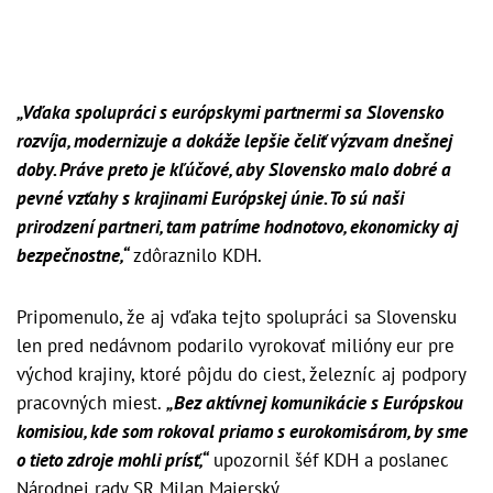
„Vďaka spolupráci s európskymi partnermi sa Slovensko
rozvíja, modernizuje a dokáže lepšie čeliť výzvam dnešnej
doby. Práve preto je kľúčové, aby Slovensko malo dobré a
pevné vzťahy s krajinami Európskej únie. To sú naši
prirodzení partneri, tam patríme hodnotovo, ekonomicky aj
bezpečnostne,“
zdôraznilo KDH.
Pripomenulo, že aj vďaka tejto spolupráci sa Slovensku
len pred nedávnom podarilo vyrokovať milióny eur pre
východ krajiny, ktoré pôjdu do ciest, železníc aj podpory
pracovných miest.
„Bez aktívnej komunikácie s Európskou
komisiou, kde som rokoval priamo s eurokomisárom, by sme
o tieto zdroje mohli prísť,“
upozornil šéf KDH a poslanec
Národnej rady SR Milan Majerský.