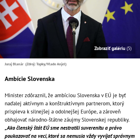
Zobraziť galériu
(5)
Juraj Blanár (Zdroj: Topky/Vlado Anjel)
Ambície Slovenska
Minister zdôraznil, že ambíciou Slovenska v EÚ je byť
naďalej aktívnym a konštruktívnym partnerom, ktorý
prispieva k silnejšej a odolnejšej Európe, a zároveň
obhajovať národno-štátne záujmy Slovenskej republiky.
„Ako členský štát EÚ sme nestratili suverenitu a právo
poukazovať na veci, ktoré sa nemusia vždy vyvíjať správnym