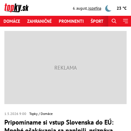
23 °C
6. august
,
Jozefína
DOMÁCE
ZAHRANIČNÉ
PROMINENTI
ŠPORT
ZAUJÍMAV
1.5.2026 9:00
Topky
Domáce
Pripomíname si vstup Slovenska do EÚ:
Mnohé očakávania sa naplnili, priznáva