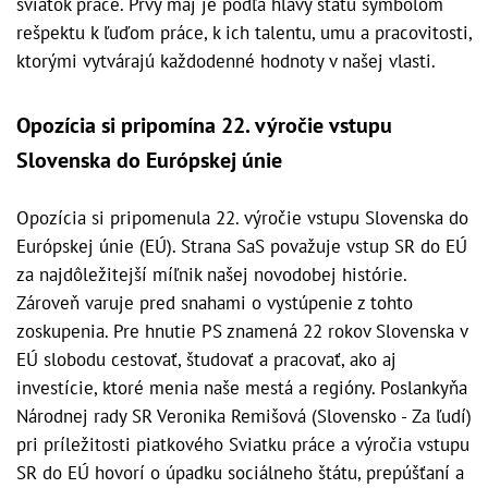
sviatok práce. Prvý máj je podľa hlavy štátu symbolom
rešpektu k ľuďom práce, k ich talentu, umu a pracovitosti,
ktorými vytvárajú každodenné hodnoty v našej vlasti.
Opozícia si pripomína 22. výročie vstupu
Slovenska do Európskej únie
Opozícia si pripomenula 22. výročie vstupu Slovenska do
Európskej únie (EÚ). Strana SaS považuje vstup SR do EÚ
za najdôležitejší míľnik našej novodobej histórie.
Zároveň varuje pred snahami o vystúpenie z tohto
zoskupenia. Pre hnutie PS znamená 22 rokov Slovenska v
EÚ slobodu cestovať, študovať a pracovať, ako aj
investície, ktoré menia naše mestá a regióny. Poslankyňa
Národnej rady SR Veronika Remišová (Slovensko - Za ľudí)
pri príležitosti piatkového Sviatku práce a výročia vstupu
SR do EÚ hovorí o úpadku sociálneho štátu, prepúšťaní a