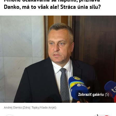
Danko, má to však ale! Stráca únia silu?
Zobraziť galériu
(5)
Andrej Danko (Zdroj: Topky/Vlado Anjel)