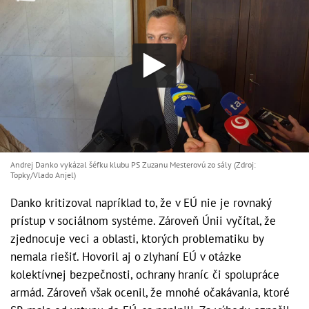
Andrej Danko vykázal šéfku klubu PS Zuzanu Mesterovú zo sály (Zdroj:
Topky/Vlado Anjel)
Danko kritizoval napríklad to, že v EÚ nie je rovnaký
prístup v sociálnom systéme. Zároveň Únii vyčítal, že
zjednocuje veci a oblasti, ktorých problematiku by
nemala riešiť. Hovoril aj o zlyhaní EÚ v otázke
kolektívnej bezpečnosti, ochrany hraníc či spolupráce
armád. Zároveň však ocenil, že mnohé očakávania, ktoré