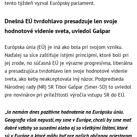
tento týždeň vyzval Európsky parlament.
Dnešná EÚ tvrdohlavo presadzuje len svoje
hodnotové videnie sveta, uviedol Gašpar
Európska únia (EÚ) je iná ako bola pri svojom vzniku.
Naďalej sa síce zaštiťuje istými princípmi, ktoré boli pri
jej zrode, no súčasná EÚ je výrazne progresívna, liberálna
a presadzujúca tvrdohlavo len svoje hodnotové videnie
sveta, ako keby neakceptovala iný názor. Podpredseda
Národnej rady (NR) SR Tibor Gašpar (Smer-SD) to uviedol
pre novinárov pri príležitosti výročia vstupu SR do EÚ.
„
Ja nemám dnes pozitívne hodnotenie na Európsku úniu.
Geografia však nepustí, my sme v Európe, chceli by sme mať
dobré vzťahy so susedmi alebo aj so všetkými štátmi, ktoré
sú v Európe a ktoré môžu byť pre našich občanov priestorom