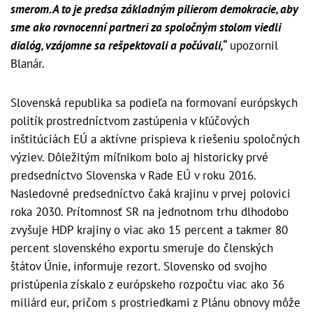
smerom. A to je predsa základným pilierom demokracie, aby
sme ako rovnocenní partneri za spoločným stolom viedli
dialóg, vzájomne sa rešpektovali a počúvali,“
upozornil
Blanár.
Slovenská republika sa podieľa na formovaní európskych
politík prostredníctvom zastúpenia v kľúčových
inštitúciách EÚ a aktívne prispieva k riešeniu spoločných
výziev. Dôležitým míľnikom bolo aj historicky prvé
predsedníctvo Slovenska v Rade EÚ v roku 2016.
Nasledovné predsedníctvo čaká krajinu v prvej polovici
roka 2030. Prítomnosť SR na jednotnom trhu dlhodobo
zvyšuje HDP krajiny o viac ako 15 percent a takmer 80
percent slovenského exportu smeruje do členských
štátov Únie, informuje rezort. Slovensko od svojho
pristúpenia získalo z európskeho rozpočtu viac ako 36
miliárd eur, pričom s prostriedkami z Plánu obnovy môže