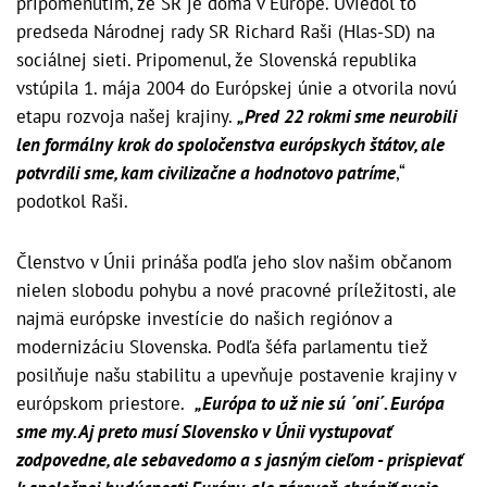
pripomenutím, že SR je doma v Európe. Uviedol to
predseda Národnej rady SR Richard Raši (Hlas-SD) na
sociálnej sieti. Pripomenul, že Slovenská republika
vstúpila 1. mája 2004 do Európskej únie a otvorila novú
etapu rozvoja našej krajiny.
„Pred 22 rokmi sme neurobili
len formálny krok do spoločenstva európskych štátov, ale
potvrdili sme, kam civilizačne a hodnotovo patríme
,“
podotkol Raši.
Členstvo v Únii prináša podľa jeho slov našim občanom
nielen slobodu pohybu a nové pracovné príležitosti, ale
najmä európske investície do našich regiónov a
modernizáciu Slovenska. Podľa šéfa parlamentu tiež
posilňuje našu stabilitu a upevňuje postavenie krajiny v
európskom priestore.
„Európa to už nie sú ´oni´. Európa
sme my. Aj preto musí Slovensko v Únii vystupovať
zodpovedne, ale sebavedomo a s jasným cieľom - prispievať