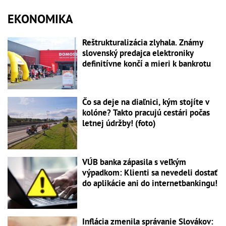
EKONOMIKA
Reštrukturalizácia zlyhala. Známy
slovenský predajca elektroniky
definitívne končí a mieri k bankrotu
Čo sa deje na diaľnici, kým stojíte v
kolóne? Takto pracujú cestári počas
letnej údržby! (foto)
VÚB banka zápasila s veľkým
výpadkom: Klienti sa nevedeli dostať
do aplikácie ani do internetbankingu!
Inflácia zmenila správanie Slovákov: