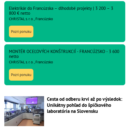
Elektrikár do Francúzska – dlhodobé projekty | 3 200 – 3
800 € netto
CHRISTAL s. r. o., Francúzsko
Pozri ponuku
MONTÉR OCEĽOVÝCH KONŠTRUKCIÍ - FRANCÚZSKO - 3 600
netto
CHRISTAL s. r. o., Francúzsko
Pozri ponuku
Cesta od odberu krvi až po výsledok:
Unikátny pohľad do špičkového
laboratória na Slovensku