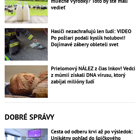
mliečne výrobky? Toto by ste mali
vedieť
Hasiči nezachraňujú len ľudí: VIDEO
Po požiari podali kyslík holubovi!
Dojímavé zábery obleteli svet
Prielomový NÁLEZ z čias Inkov! Vedci
z múmií získali DNA vírusu, ktorý
zabíjal milióny ľudí
DOBRÉ SPRÁVY
Cesta od odberu krvi až po výsledok:
Unikátny pohľad do špičkového