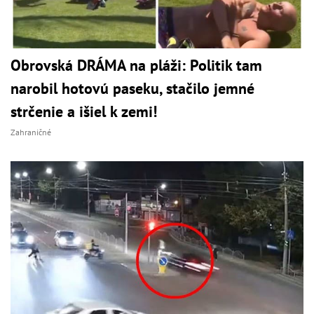
Obrovská DRÁMA na pláži: Politik tam
narobil hotovú paseku, stačilo jemné
strčenie a išiel k zemi!
Zahraničné