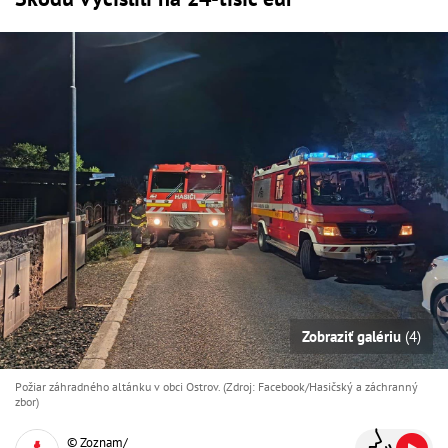
Zobraziť galériu
(4)
Požiar záhradného altánku v obci Ostrov. (Zdroj: Facebook/Hasičský a záchranný
zbor )
© Zoznam/