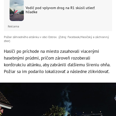
Vodič pod vplyvom drog na R1 skúsil utiecť
hliadke
Reklama
Požiar záhradného altánku v obci Ostrov. (Zdroj: Facebook/Hasičský a záchranný
zbor )
Hasiči po príchode na miesto zasahovali viacerými
hasebnými prúdmi, pričom zároveň rozoberali
konštrukciu altánku, aby zabránili ďalšiemu šíreniu ohňa.
Požiar sa im podarilo lokalizovať a následne zlikvidovať.