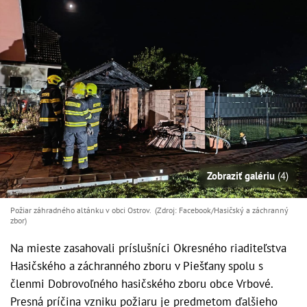
Zobraziť galériu
(4)
Požiar záhradného altánku v obci Ostrov. (Zdroj: Facebook/Hasičský a záchranný
zbor )
Na mieste zasahovali príslušníci Okresného riaditeľstva
Hasičského a záchranného zboru v Piešťany spolu s
členmi Dobrovoľného hasičského zboru obce Vrbové.
Presná príčina vzniku požiaru je predmetom ďalšieho