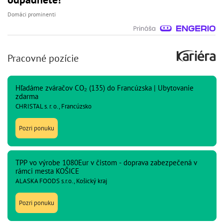
Domáci prominenti
Pracovné pozície
Hľadáme zváračov CO₂ (135) do Francúzska | Ubytovanie
zdarma
CHRISTAL s. r. o., Francúzsko
Pozri ponuku
TPP vo výrobe 1080Eur v čistom - doprava zabezpečená v
rámci mesta KOŠICE
ALASKA FOODS s.r.o., Košický kraj
Pozri ponuku