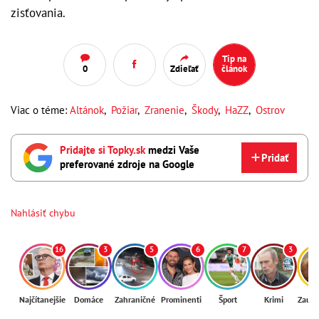
zisťovania.
Tip na
0
Zdieľať
článok
Viac o téme:
Altánok
,
Požiar
,
Zranenie
,
Škody
,
HaZZ
,
Ostrov
Pridajte si Topky.sk
medzi Vaše
Pridať
preferované zdroje na Google
Nahlásiť chybu
16
3
5
6
7
3
Najčítanejšie
Domáce
Zahraničné
Prominenti
Šport
Krimi
Zaují