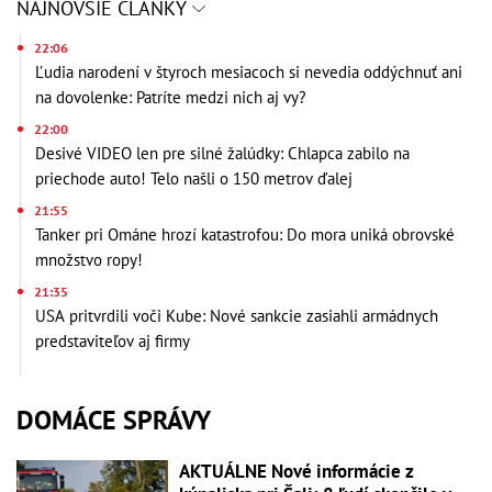
NAJNOVŠIE ČLÁNKY
22:06
Ľudia narodení v štyroch mesiacoch si nevedia oddýchnuť ani
na dovolenke: Patríte medzi nich aj vy?
22:00
Desivé VIDEO len pre silné žalúdky: Chlapca zabilo na
priechode auto! Telo našli o 150 metrov ďalej
21:55
Tanker pri Ománe hrozí katastrofou: Do mora uniká obrovské
množstvo ropy!
21:35
USA pritvrdili voči Kube: Nové sankcie zasiahli armádnych
predstaviteľov aj firmy
DOMÁCE SPRÁVY
AKTUÁLNE Nové informácie z