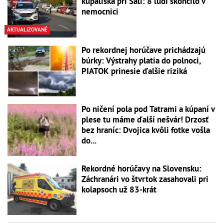
kúpaliska pri Šali: 8 ľudí skončilo v
nemocnici
AKTUALIZOVANÉ
Po rekordnej horúčave prichádzajú
búrky: Výstrahy platia do polnoci,
PIATOK prinesie ďalšie riziká
Po ničení pola pod Tatrami a kúpaní v
plese tu máme ďalší nešvár! Drzosť
bez hraníc: Dvojica kvôli fotke vošla
do...
Rekordné horúčavy na Slovensku:
Záchranári vo štvrtok zasahovali pri
kolapsoch už 83-krát