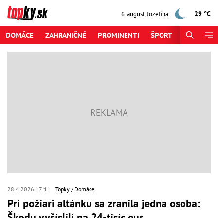
29 °C
6. august
,
Jozefína
DOMÁCE
ZAHRANIČNÉ
PROMINENTI
ŠPORT
ZAUJÍMAV
28.4.2026 17:11
Topky
Domáce
Pri požiari altánku sa zranila jedna osoba:
Škodu vyčíslili na 24-tisíc eur