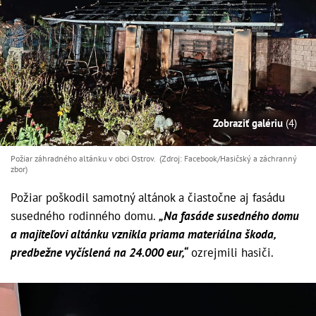
Zobraziť galériu
(4)
Požiar záhradného altánku v obci Ostrov. (Zdroj: Facebook/Hasičský a záchranný
zbor )
Požiar poškodil samotný altánok a čiastočne aj fasádu
susedného rodinného domu.
„Na fasáde susedného domu
a majiteľovi altánku vznikla priama materiálna škoda,
predbežne vyčíslená na 24.000 eur,“
ozrejmili hasiči.