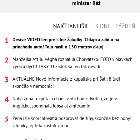
minister Ráž
NAJČÍTANEJŠIE
3 DNI
TÝŽDEŇ
Desivé VIDEO len pre silné žalúdky: Chlapca zabilo na
priechode auto! Telo našli o 150 metrov ďalej
Manželka Attilu Végha rozpálila Chorvátsko: FOTO v plavkách
vyráža dych! TAKÝTO zadok sa len tak nevidí
AKTUÁLNE Nové informácie z kúpaliska pri Šali: 8 ľudí
skončilo v nemocnici
Nahá žena rozpútala chaos v obchode: Tvrdila, že je v
Anglicku, spomínala Jobsa aj amfetamín
Žena išla šnorchlovať a pozorovať delfíny, skončila bez nohy!
Úlomky jej tela zostali v mori