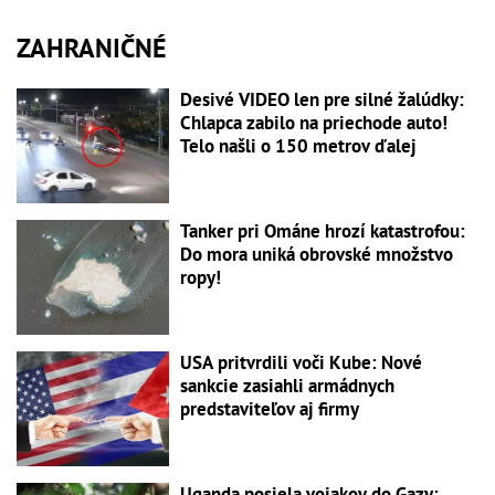
ZAHRANIČNÉ
Desivé VIDEO len pre silné žalúdky:
Chlapca zabilo na priechode auto!
Telo našli o 150 metrov ďalej
Tanker pri Ománe hrozí katastrofou:
Do mora uniká obrovské množstvo
ropy!
USA pritvrdili voči Kube: Nové
sankcie zasiahli armádnych
predstaviteľov aj firmy
Uganda posiela vojakov do Gazy: