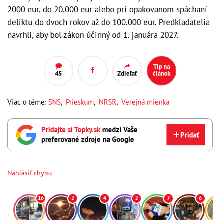
2000 eur, do 20.000 eur alebo pri opakovanom spáchaní
deliktu do dvoch rokov až do 100.000 eur. Predkladatelia
navrhli, aby bol zákon účinný od 1. januára 2027.
Tip na
45
Zdieľať
článok
Viac o téme:
SNS
,
Prieskum
,
NRSR
,
Verejná mienka
Pridajte si Topky.sk
medzi Vaše
Pridať
preferované zdroje na Google
Nahlásiť chybu
16
2
4
2
7
6