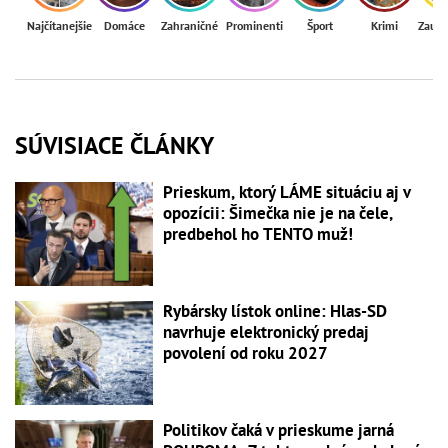
Najčítanejšie
Domáce
Zahraničné
Prominenti
Šport
Krimi
Zaují
SÚVISIACE ČLÁNKY
Prieskum, ktorý LÁME situáciu aj v
opozícii: Šimečka nie je na čele,
predbehol ho TENTO muž!
Rybársky lístok online: Hlas-SD
navrhuje elektronický predaj
povolení od roku 2027
Politikov čaká v prieskume jarná