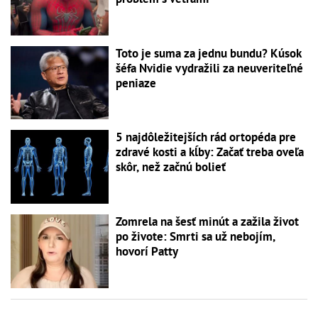
Toto je suma za jednu bundu? Kúsok
šéfa Nvidie vydražili za neuveriteľné
peniaze
5 najdôležitejších rád ortopéda pre
zdravé kosti a kĺby: Začať treba oveľa
skôr, než začnú bolieť
Zomrela na šesť minút a zažila život
po živote: Smrti sa už nebojím,
hovorí Patty