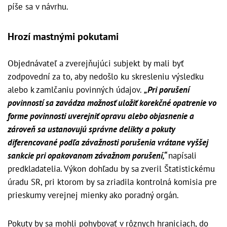
píše sa v návrhu.
Hrozí mastnými pokutami
Objednávateľ a zverejňujúci subjekt by mali byť
zodpovední za to, aby nedošlo ku skresleniu výsledku
alebo k zamlčaniu povinných údajov.
„Pri porušení
povinností sa zavádza možnosť uložiť korekčné opatrenie vo
forme povinnosti uverejniť opravu alebo objasnenie a
zároveň sa ustanovujú správne delikty a pokuty
diferencované podľa závažnosti porušenia vrátane vyššej
sankcie pri opakovanom závažnom porušení,“
napísali
predkladatelia. Výkon dohľadu by sa zveril Štatistickému
úradu SR, pri ktorom by sa zriadila kontrolná komisia pre
prieskumy verejnej mienky ako poradný orgán.
Pokuty by sa mohli pohybovať v rôznych hraniciach, do