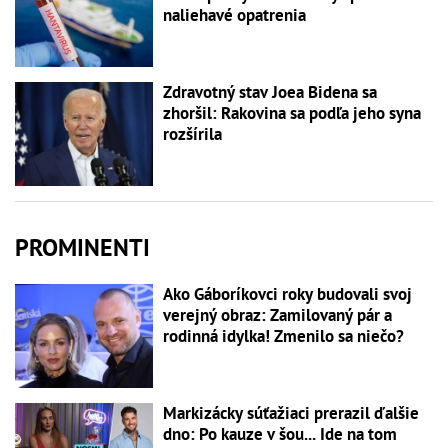
naliehavé opatrenia
Zdravotný stav Joea Bidena sa
zhoršil: Rakovina sa podľa jeho syna
rozšírila
PROMINENTI
Ako Gáboríkovci roky budovali svoj
verejný obraz: Zamilovaný pár a
rodinná idylka! Zmenilo sa niečo?
Markizácky súťažiaci prerazil ďalšie
dno: Po kauze v šou... Ide na tom