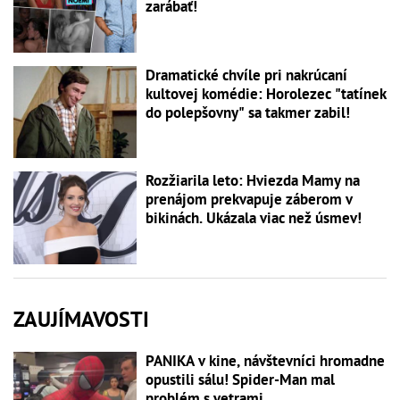
zarábať!
Dramatické chvíle pri nakrúcaní
kultovej komédie: Horolezec "tatínek
do polepšovny" sa takmer zabil!
Rozžiarila leto: Hviezda Mamy na
prenájom prekvapuje záberom v
bikinách. Ukázala viac než úsmev!
ZAUJÍMAVOSTI
PANIKA v kine, návštevníci hromadne
opustili sálu! Spider-Man mal
problém s vetrami