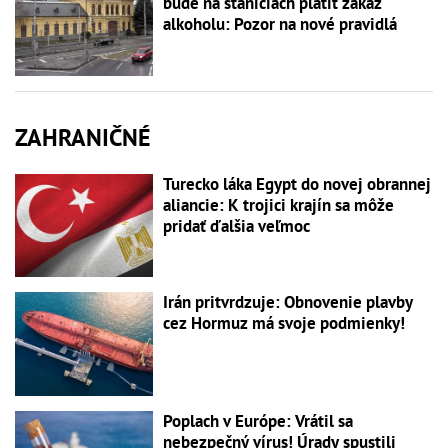
bude na staniciach platiť zákaz
alkoholu: Pozor na nové pravidlá
ZAHRANIČNÉ
Turecko láka Egypt do novej obrannej
aliancie: K trojici krajín sa môže
pridať ďalšia veľmoc
Irán pritvrdzuje: Obnovenie plavby
cez Hormuz má svoje podmienky!
Poplach v Európe: Vrátil sa
nebezpečný vírus! Úrady spustili