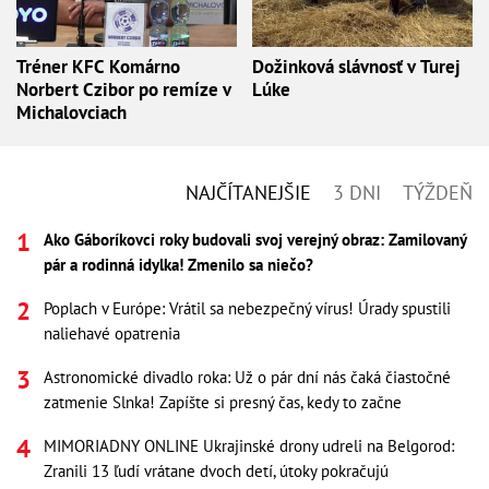
Tréner KFC Komárno
Dožinková slávnosť v Turej
Norbert Czibor po remíze v
Lúke
Michalovciach
NAJČÍTANEJŠIE
3 DNI
TÝŽDEŇ
Ako Gáboríkovci roky budovali svoj verejný obraz: Zamilovaný
pár a rodinná idylka! Zmenilo sa niečo?
Poplach v Európe: Vrátil sa nebezpečný vírus! Úrady spustili
naliehavé opatrenia
Astronomické divadlo roka: Už o pár dní nás čaká čiastočné
zatmenie Slnka! Zapíšte si presný čas, kedy to začne
MIMORIADNY ONLINE Ukrajinské drony udreli na Belgorod:
Zranili 13 ľudí vrátane dvoch detí, útoky pokračujú