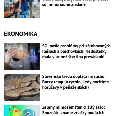
sú mimoriadne žiadané
EKONOMIKA
SOI našla problémy pri zálohovaných
fľašiach a plechovkách: Nedostatky
mala viac než štvrtina prevádzok!
Slovensko tvrdo dopláca na sucho:
Burzy reagujú rýchlo, kedy pocítime
horúčavy v peňaženkách?
Zelený mimozemšťan či žltý šašo:
Spoznáte známe značky podľa ich