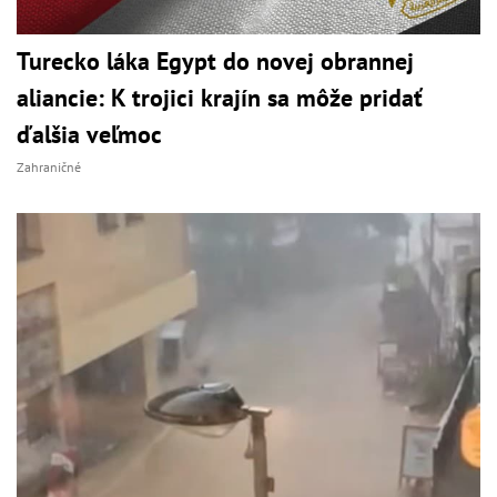
Turecko láka Egypt do novej obrannej
aliancie: K trojici krajín sa môže pridať
ďalšia veľmoc
Zahraničné