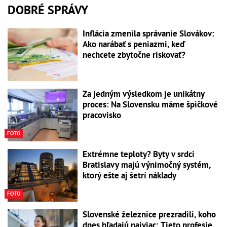
DOBRÉ SPRÁVY
Inflácia zmenila správanie Slovákov:
Ako narábať s peniazmi, keď
nechcete zbytočne riskovať?
Za jedným výsledkom je unikátny
proces: Na Slovensku máme špičkové
pracovisko
FOTO
Extrémne teploty? Byty v srdci
Bratislavy majú výnimočný systém,
ktorý ešte aj šetrí náklady
FOTO
Slovenské železnice prezradili, koho
dnes hľadajú najviac: Tieto profesie