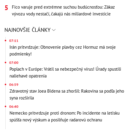
Fico varuje pred extrémne suchou budúcnosťou: Zákaz
vývozu vody nestačí, čakajú nás miliardové investície
NAJNOVŠIE ČLÁNKY
07:11
Irán pritvrdzuje: Obnovenie plavby cez Hormuz má svoje
podmienky!
07:00
Poplach v Európe: Vrátil sa nebezpečný vírus! Úrady spustili
naliehavé opatrenia
06:59
Zdravotný stav Joea Bidena sa zhoršil: Rakovina sa podľa jeho
syna rozšírila
06:40
Nemecko pritvrdzuje proti dronom: Po incidente na letisku
spúšťa nový výskum a posilňuje radarovú ochranu