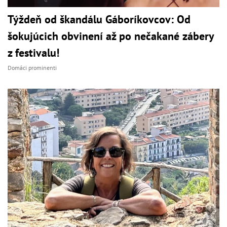
Týždeň od škandálu Gáboríkovcov: Od
šokujúcich obvinení až po nečakané zábery
z festivalu!
Domáci prominenti