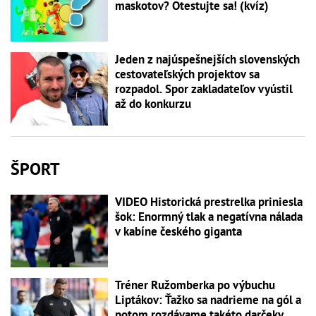
maskotov? Otestujte sa! (kvíz)
Jeden z najúspešnejších slovenských
cestovateľských projektov sa
rozpadol. Spor zakladateľov vyústil
až do konkurzu
ŠPORT
VIDEO Historická prestrelka priniesla
šok: Enormný tlak a negatívna nálada
v kabíne českého giganta
Tréner Ružomberka po výbuchu
Liptákov: Ťažko sa nadrieme na gól a
potom rozdávame takéto darčeky