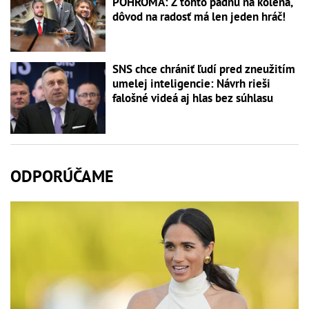
POHROMA: Z tohto padnú na kolená,
dôvod na radosť má len jeden hráč!
SNS chce chrániť ľudí pred zneužitím
umelej inteligencie: Návrh rieši
falošné videá aj hlas bez súhlasu
ODPORÚČAME