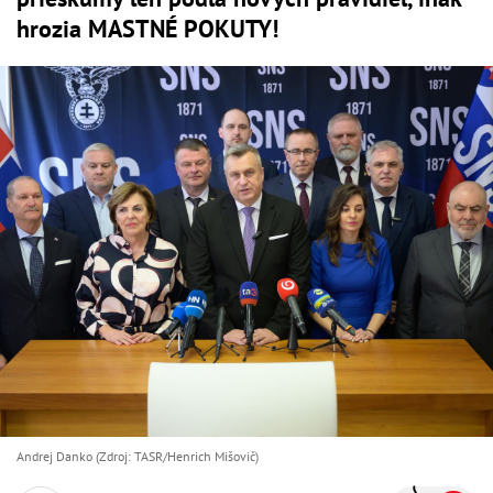
hrozia MASTNÉ POKUTY!
Andrej Danko (Zdroj: TASR/Henrich Mišovič)