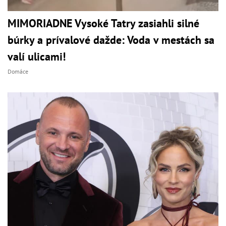
MIMORIADNE Vysoké Tatry zasiahli silné
búrky a prívalové dažde: Voda v mestách sa
valí ulicami!
Domáce