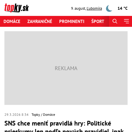
14 °C
9. august
,
Ľubomíra
DOMÁCE
ZAHRANIČNÉ
PROMINENTI
ŠPORT
ZAUJÍMAV
29.3.2026 8:34
Topky
Domáce
SNS chce meniť pravidlá hry: Politické
prieskumy len podľa nových pravidiel, inak