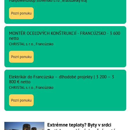
ManpowerGroup Slovensko s.r.o., Bratislavský kraj
Pozri ponuku
MONTÉR OCEĽOVÝCH KONŠTRUKCIÍ - FRANCÚZSKO - 3 600
netto
CHRISTAL s. r. o., Francúzsko
Pozri ponuku
Elektrikár do Francúzska – dlhodobé projekty | 3 200 – 3
800 € netto
CHRISTAL s. r. o., Francúzsko
Pozri ponuku
Extrémne teploty? Byty v srdci