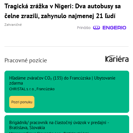
Tragická zrážka v Nigeri: Dva autobusy sa
čelne zrazili, zahynulo najmenej 21 ľudí
Zahraničné
Pracovné pozície
Hľadáme zváračov CO₂ (135) do Francúzska | Ubytovanie
zdarma
CHRISTAL s. r. o., Francúzsko
Pozri ponuku
Brigádnik/ pracovník na čiastočný úväzok v predajni -
Bratislava, Slovakia