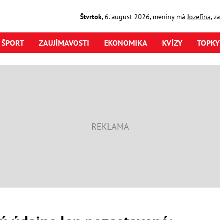
Štvrtok
,
6. august
2026
,
meniny má
Jozefína
, z
ŠPORT
ZAUJÍMAVOSTI
EKONOMIKA
KVÍZY
TOPKY