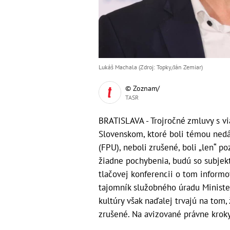
Lukáš Machala (Zdroj: Topky/Ján Zemiar)
© Zoznam/
TASR
BRATISLAVA - Trojročné zmluvy s v
Slovenskom, ktoré boli témou ned
(FPU), neboli zrušené, boli „len“ p
žiadne pochybenia, budú so subjek
tlačovej konferencii o tom inform
tajomník služobného úradu Minister
kultúry však naďalej trvajú na tom,
zrušené. Na avizované právne kroky