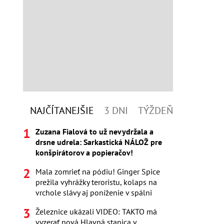
NAJČÍTANEJŠIE
3 DNI
TÝŽDEŇ
Zuzana Fialová to už nevydržala a
drsne udrela: Sarkastická NÁLOŽ pre
konšpirátorov a popieračov!
Mala zomrieť na pódiu! Ginger Spice
prežila vyhrážky teroristu, kolaps na
vrchole slávy aj poníženie v spálni
Železnice ukázali VIDEO: TAKTO má
vyzerať nová Hlavná stanica v