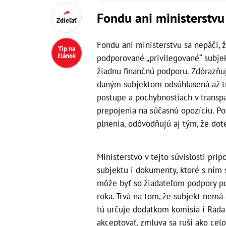
Fondu ani ministerstvu
Zdieľať
Fondu ani ministerstvu sa nepáči, 
Tip na
článok
podporované „privilegované“ subjekt
žiadnu finančnú podporu. Zdôrazňuj
daným subjektom odsúhlasená až t
postupe a pochybnostiach v transpa
prepojenia na súčasnú opozíciu. Pot
plnenia, odôvodňujú aj tým, že dot
Ministerstvo v tejto súvislosti pr
subjektu i dokumenty, ktoré s ním 
môže byť so žiadateľom podpory p
roka. Trvá na tom, že subjekt nem
tú určuje dodatkom komisia i Rada
akceptovať, zmluva sa ruší ako celo