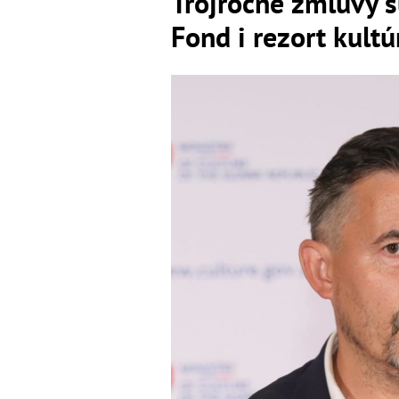
Trojročné zmluvy s
Fond i rezort kultú