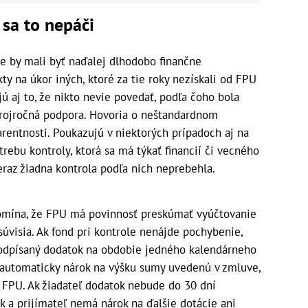
 sa to nepáči
že by mali byť naďalej dlhodobo finančne
y na úkor iných, ktoré za tie roky nezískali od FPU
ú aj to, že nikto nevie povedať, podľa čoho bola
rojročná podpora. Hovoria o neštandardnom
rentnosti. Poukazujú v niektorých prípadoch aj na
rebu kontroly, ktorá sa má týkať financií či vecného
eraz žiadna kontrola podľa nich neprebehla.
ipomína, že FPU má povinnosť preskúmať vyúčtovanie
súvisia. Ak fond pri kontrole nenájde pochybenie,
odpísaný dodatok na obdobie jedného kalendárneho
á automaticky nárok na výšku sumy uvedenú v zmluve,
 FPU. Ak žiadateľ dodatok nebude do 30 dní
k a prijímateľ nemá nárok na ďalšie dotácie ani