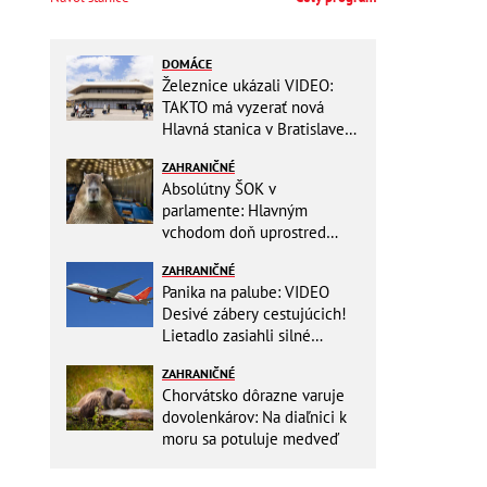
DOMÁCE
Železnice ukázali VIDEO:
TAKTO má vyzerať nová
Hlavná stanica v Bratislave!
Detský kútik aj bezbarierové
ZAHRANIČNÉ
toalety
Absolútny ŠOK v
parlamente: Hlavným
vchodom doň uprostred
zasadania napochodovali
ZAHRANIČNÉ
KAPYBARY, kde sa tam
Panika na palube: VIDEO
nabrali?
Desivé zábery cestujúcich!
Lietadlo zasiahli silné
turbulencie! 17 zranených
ZAHRANIČNÉ
Chorvátsko dôrazne varuje
dovolenkárov: Na diaľnici k
moru sa potuluje medveď