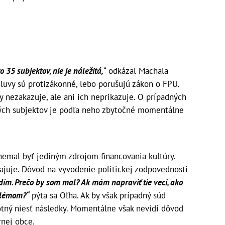
o 35 subjektov, nie je náležitá,
“ odkázal Machala
mluvy sú protizákonné, lebo porušujú zákon o FPU.
y nezakazuje, ale ani ich neprikazuje. O prípadných
tých subjektov je podľa neho zbytočné momentálne
nemal byť jediným zdrojom financovania kultúry.
ajuje. Dôvod na vyvodenie politickej zodpovednosti
ím. Prečo by som mal? Ak mám napraviť tie veci, ako
blémom?“
pýta sa Oľha. Ak by však prípadný súd
otný niesť následky. Momentálne však nevidí dôvod
rnej obce.