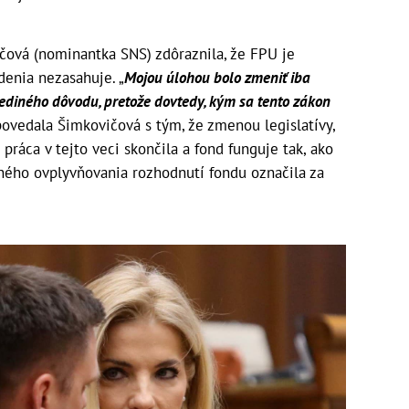
čová (nominantka SNS) zdôraznila, že FPU je
adenia nezasahuje. „
Mojou úlohou bolo zmeniť iba
jediného dôvodu, pretože dovtedy, kým sa tento zákon
 povedala Šimkovičová s tým, že zmenou legislatívy,
 práca v tejto veci skončila a fond funguje tak, ako
jného ovplyvňovania rozhodnutí fondu označila za