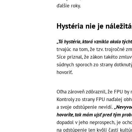
ďalšie roky.
Hystéria nie je náležitá
„Tá hystéria, ktorá vznikla okolo týcht
trvajúc na tom, že tzv. trojročné z
Síce priznal, že zákon takéto zmluv
súdnych sporoch zo strany dotknu
hovoriť.
Oľha zároveň zdôraznil, že FPU by 
Kontroly zo strany FPU naďalej obh
a svoje odstúpenie nevidí.
„Nevyvod
hovoríte, tak mám ujsť pred tým pro
dopadol v jeho neprospech, je och
na odstúpenie len kvôli časti kultú