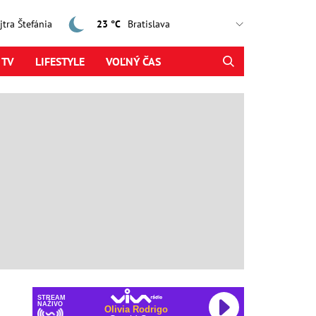
ajtra Štefánia
23 °C
 TV
LIFESTYLE
VOĽNÝ ČAS
STREAM
NAŽIVO
Olivia Rodrigo