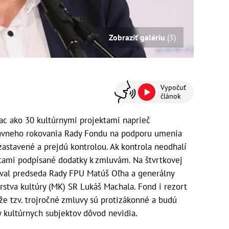
Zobraziť galériu
(3)
Vypočuť
článok
iac ako 30 kultúrnymi projektami naprieč
ávneho rokovania Rady Fondu na podporu umenia
ozastavené a prejdú kontrolou. Ak kontrola neodhalí
tami podpísané dodatky k zmluvám. Na štvrtkovej
oval predseda Rady FPU Matúš Oľha a generálny
stva kultúry (MK) SR Lukáš Machala. Fond i rezort
 že tzv. trojročné zmluvy sú protizákonné a budú
 kultúrnych subjektov dôvod nevidia.