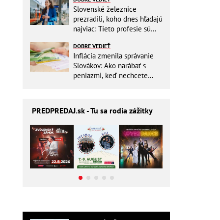
Slovenské železnice
prezradili, koho dnes hľadajú
najviac: Tieto profesie sú
mimoriadne žiadané
DOBRE VEDIEŤ
Inflácia zmenila správanie
Slovákov: Ako narábať s
peniazmi, keď nechcete
zbytočne riskovať?
PREDPREDAJ
.sk - Tu sa rodia zážitky