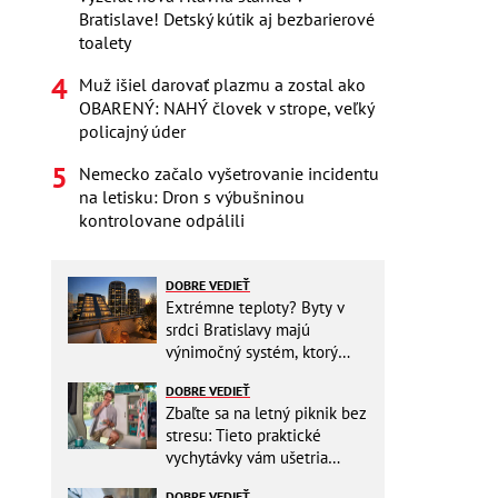
Bratislave! Detský kútik aj bezbarierové
toalety
Muž išiel darovať plazmu a zostal ako
OBARENÝ: NAHÝ človek v strope, veľký
policajný úder
Nemecko začalo vyšetrovanie incidentu
na letisku: Dron s výbušninou
kontrolovane odpálili
DOBRE VEDIEŤ
Extrémne teploty? Byty v
srdci Bratislavy majú
výnimočný systém, ktorý
ešte aj šetrí náklady
DOBRE VEDIEŤ
Zbaľte sa na letný piknik bez
stresu: Tieto praktické
vychytávky vám ušetria
miesto v batohu!
DOBRE VEDIEŤ