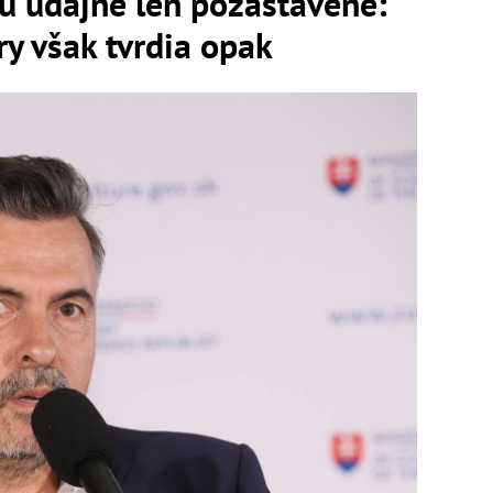
ú údajne len pozastavené:
ry však tvrdia opak