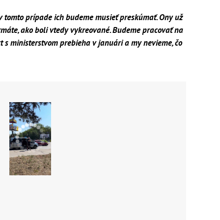
 v tomto prípade ich budeme musieť preskúmať. Ony už
rmáte, ako boli vtedy vykreované. Budeme pracovať na
kt s ministerstvom prebieha v januári a my nevieme, čo