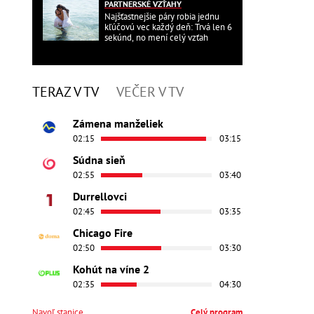
PARTNERSKÉ VZŤAHY
Najšťastnejšie páry robia jednu
kľúčovú vec každý deň: Trvá len 6
sekúnd, no mení celý vzťah
TERAZ V TV
VEČER V TV
Zámena manželiek
02:15
03:15
Súdna sieň
02:55
03:40
Durrellovci
02:45
03:35
Chicago Fire
02:50
03:30
Kohút na víne 2
02:35
04:30
Navoľ stanice
Celý program