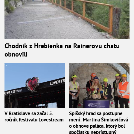
Chodník z Hrebienka na Rainerovu chatu
obnovili
V Bratislave sa začal 5.
Spišský hrad sa postupne
ročník festivalu Lovestream
mení: Martina Šimkovičová
o obnove paláca, ktorý bol
spočiatku neprístupný