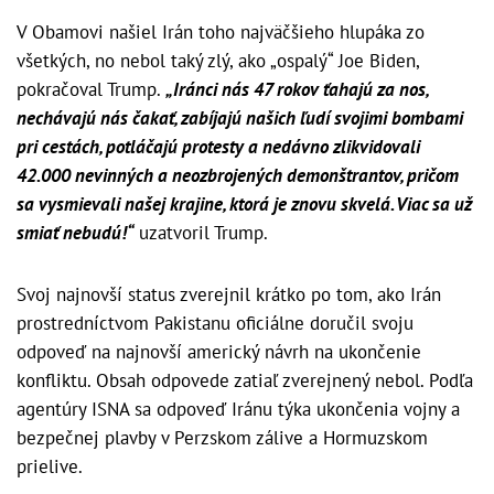
V Obamovi našiel Irán toho najväčšieho hlupáka zo
všetkých, no nebol taký zlý, ako „ospalý“ Joe Biden,
pokračoval Trump.
„Iránci nás 47 rokov ťahajú za nos,
nechávajú nás čakať, zabíjajú našich ľudí svojimi bombami
pri cestách, potláčajú protesty a nedávno zlikvidovali
42.000 nevinných a neozbrojených demonštrantov, pričom
sa vysmievali našej krajine, ktorá je znovu skvelá. Viac sa už
smiať nebudú!“
uzatvoril Trump.
Svoj najnovší status zverejnil krátko po tom, ako Irán
prostredníctvom Pakistanu oficiálne doručil svoju
odpoveď na najnovší americký návrh na ukončenie
konfliktu. Obsah odpovede zatiaľ zverejnený nebol. Podľa
agentúry ISNA sa odpoveď Iránu týka ukončenia vojny a
bezpečnej plavby v Perzskom zálive a Hormuzskom
prielive.