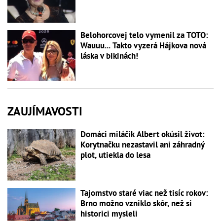
Belohorcovej telo vymenil za TOTO:
Wauuu... Takto vyzerá Hájkova nová
láska v bikinách!
ZAUJÍMAVOSTI
Domáci miláčik Albert okúsil život:
Korytnačku nezastavil ani záhradný
plot, utiekla do lesa
Tajomstvo staré viac než tisíc rokov:
Brno možno vzniklo skôr, než si
historici mysleli