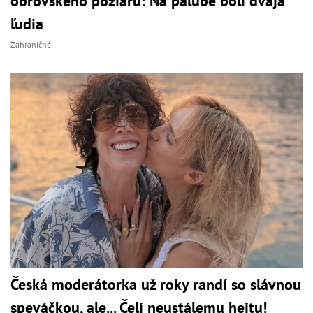
obrovského požiaru: Na palube boli dvaja
ľudia
Zahraničné
Česká moderátorka už roky randí so slávnou
speváčkou, ale... Čelí neustálemu hejtu!