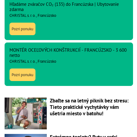
Hľadáme zváračov CO₂ (135) do Francúzska | Ubytovanie
zdarma
CHRISTAL s. r. o., Francúzsko
Pozri ponuku
MONTÉR OCEĽOVÝCH KONŠTRUKCIÍ - FRANCÚZSKO - 3 600
netto
CHRISTAL s. r. o., Francúzsko
Pozri ponuku
Zbaľte sa na letný piknik bez stresu:
Tieto praktické vychytávky vám
ušetria miesto v batohu!
Extrémne teploty? Byty v srdci