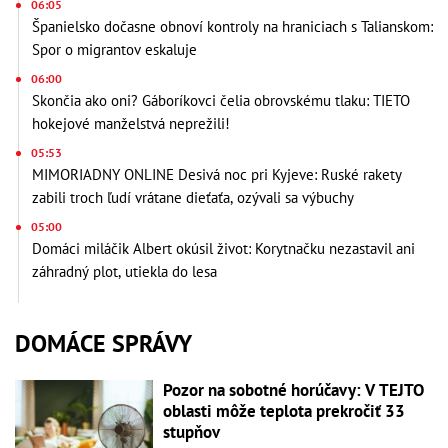
06:05
Španielsko dočasne obnoví kontroly na hraniciach s Talianskom:
Spor o migrantov eskaluje
06:00
Skončia ako oni? Gáboríkovci čelia obrovskému tlaku: TIETO
hokejové manželstvá neprežili!
05:53
MIMORIADNY ONLINE Desivá noc pri Kyjeve: Ruské rakety
zabili troch ľudí vrátane dieťaťa, ozývali sa výbuchy
05:00
Domáci miláčik Albert okúsil život: Korytnačku nezastavil ani
záhradný plot, utiekla do lesa
DOMÁCE SPRÁVY
Pozor na sobotné horúčavy: V TEJTO
oblasti môže teplota prekročiť 33
stupňov