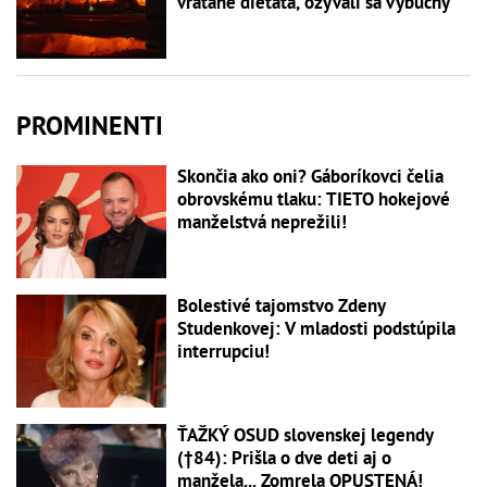
vrátane dieťaťa, ozývali sa výbuchy
PROMINENTI
Skončia ako oni? Gáboríkovci čelia
obrovskému tlaku: TIETO hokejové
manželstvá neprežili!
Bolestivé tajomstvo Zdeny
Studenkovej: V mladosti podstúpila
interrupciu!
ŤAŽKÝ OSUD slovenskej legendy
(†84): Prišla o dve deti aj o
manžela... Zomrela OPUSTENÁ!