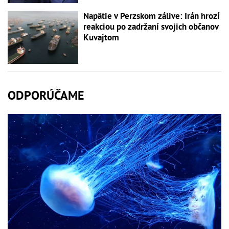
Napätie v Perzskom zálive: Irán hrozí
reakciou po zadržaní svojich občanov
Kuvajtom
ODPORÚČAME