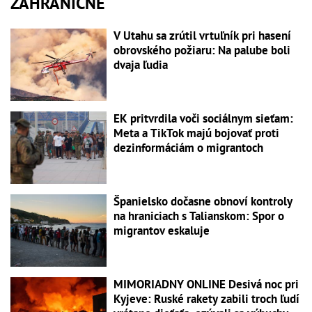
ZAHRANIČNÉ
V Utahu sa zrútil vrtuľník pri hasení
obrovského požiaru: Na palube boli
dvaja ľudia
EK pritvrdila voči sociálnym sieťam:
Meta a TikTok majú bojovať proti
dezinformáciám o migrantoch
Španielsko dočasne obnoví kontroly
na hraniciach s Talianskom: Spor o
migrantov eskaluje
MIMORIADNY ONLINE Desivá noc pri
Kyjeve: Ruské rakety zabili troch ľudí