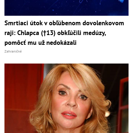
Smrtiaci útok v obľúbenom dovolenkovom
raji: Chlapca (†13) obkľúčili medúzy,
pomôcť mu už nedokázali
Zahraničné