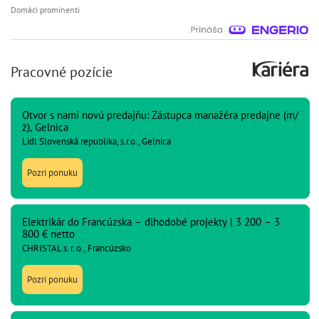
Domáci prominenti
Pracovné pozície
Otvor s nami novú predajňu: Zástupca manažéra predajne (m/
ž), Gelnica
Lidl Slovenská republika, s.r.o., Gelnica
Pozri ponuku
Elektrikár do Francúzska – dlhodobé projekty | 3 200 – 3
800 € netto
CHRISTAL s. r. o., Francúzsko
Pozri ponuku