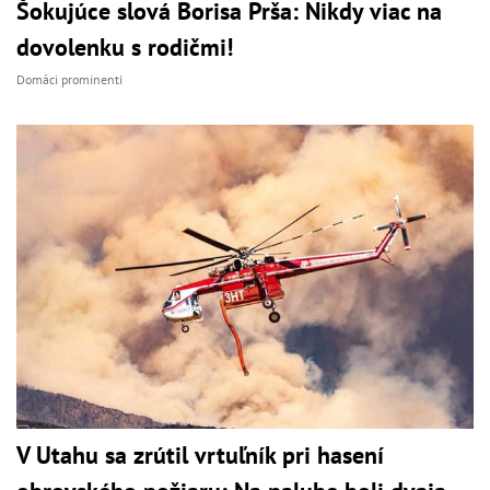
Šokujúce slová Borisa Prša: Nikdy viac na
dovolenku s rodičmi!
Domáci prominenti
V Utahu sa zrútil vrtuľník pri hasení