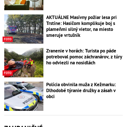
AKTUÁLNE Masívny požiar lesa pri
Trstíne: Hasičom komplikuje boj s
plameňmi silný vietor, na miesto
smeruje vrtuľník
FOTO
Zranenie v horách: Turista po páde
potreboval pomoc záchranárov, z túry
ho odviezli na nosidlách
FOTO
Polícia obvinila muža z Kežmarku:
Dlhodobé týranie družky a zásah v
obci