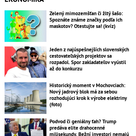
Zelený mimozemšťan či žltý šašo:
Spoznáte známe značky podľa ich
maskotov? Otestujte sa! (kvíz)
Jeden z najúspešnejších slovenských
cestovateľských projektov sa
rozpadol. Spor zakladateľov vyústil
až do konkurzu
Historický moment v Mochovciach:
Nový jadrový blok má za sebou
rozhodujúci krok k výrobe elektriny
(foto)
Podvod či geniálny ťah? Trump
predáva elite drahocenné
milisekundy. Bežní investori nemajú