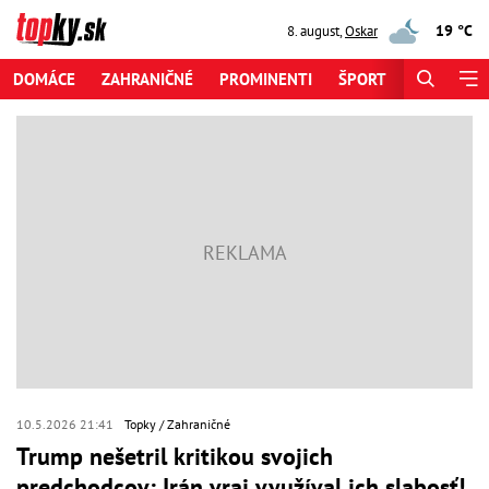
19 °C
8. august
,
Oskar
DOMÁCE
ZAHRANIČNÉ
PROMINENTI
ŠPORT
ZAUJÍMAV
10.5.2026 21:41
Topky
Zahraničné
Trump nešetril kritikou svojich
predchodcov: Irán vraj využíval ich slabosť!