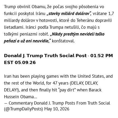
Trump obvinil Obamu, že počas svojho pôsobenia vo
funkcii poskytol Iránu
„stovky miliárd dolárov“,
vrátane 1,7
miliardy dolárov v hotovosti, ktoré do Teheránu dopravili
lietadlami. Iránci podľa Trumpa netušili, čo majú s
toľkými peniazmi robiť.
„Nikdy predtým nevideli toľko
peňazí a už ani neuvidia,“
konštatoval.
𝗗𝗼𝗻𝗮𝗹𝗱 𝗝. 𝗧𝗿𝘂𝗺𝗽 𝗧𝗿𝘂𝘁𝗵 𝗦𝗼𝗰𝗶𝗮𝗹 𝗣𝗼𝘀𝘁 - 𝟬𝟭:𝟱𝟮 𝗣𝗠
𝗘𝗦𝗧 𝟬𝟱.𝟬𝟵.𝟮𝟲
Iran has been playing games with the United States, and
the rest of the World, for 47 years (DELAY, DELAY,
DELAY!), and then finally hit “pay dirt” when Barack
Hussein Obama…
— Commentary Donald J. Trump Posts From Truth Social
(@TrumpDailyPosts)
May 10, 2026