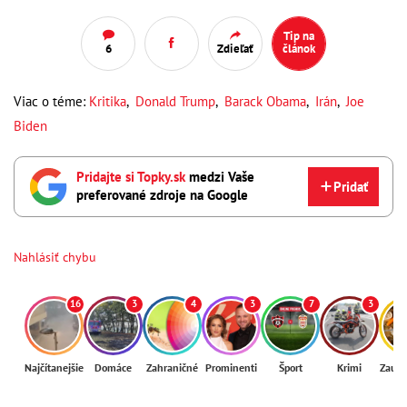
Tip na
6
Zdieľať
článok
Viac o téme:
Kritika
,
Donald Trump
,
Barack Obama
,
Irán
,
Joe
Biden
Pridajte si Topky.sk
medzi Vaše
Pridať
preferované zdroje na Google
Nahlásiť chybu
16
3
4
3
7
3
Najčítanejšie
Domáce
Zahraničné
Prominenti
Šport
Krimi
Zaují