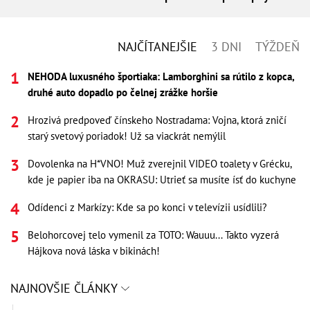
NAJČÍTANEJŠIE
3 DNI
TÝŽDEŇ
NEHODA luxusného športiaka: Lamborghini sa rútilo z kopca,
druhé auto dopadlo po čelnej zrážke horšie
Hrozivá predpoveď čínskeho Nostradama: Vojna, ktorá zničí
starý svetový poriadok! Už sa viackrát nemýlil
Dovolenka na H*VNO! Muž zverejnil VIDEO toalety v Grécku,
kde je papier iba na OKRASU: Utrieť sa musíte ísť do kuchyne
Odídenci z Markízy: Kde sa po konci v televízii usídlili?
Belohorcovej telo vymenil za TOTO: Wauuu... Takto vyzerá
Hájkova nová láska v bikinách!
NAJNOVŠIE ČLÁNKY