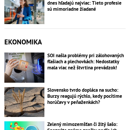
dnes hľadajú najviac: Tieto profesie
sú mimoriadne žiadané
EKONOMIKA
SOI našla problémy pri zálohovaných
fľašiach a plechovkách: Nedostatky
mala viac než štvrtina prevádzok!
Slovensko tvrdo dopláca na sucho:
Burzy reagujú rýchlo, kedy pocítime
horúčavy v peňaženkách?
Zelený mimozemšťan či žltý šašo: