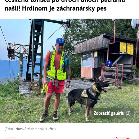
našli! Hrdinom je záchranársky pes
Zobraziť galériu
(2)
(Zdroj: Horská záchranná služba)