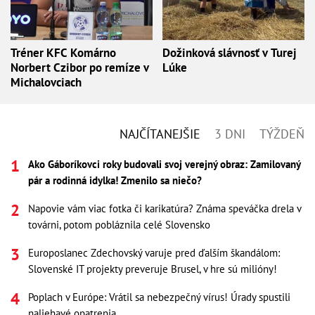
Tréner KFC Komárno
Dožinková slávnosť v Turej
Norbert Czibor po remíze v
Lúke
Michalovciach
NAJČÍTANEJŠIE
3 DNI
TÝŽDEŇ
Ako Gáboríkovci roky budovali svoj verejný obraz: Zamilovaný
pár a rodinná idylka! Zmenilo sa niečo?
Napovie vám viac fotka či karikatúra? Známa speváčka drela v
továrni, potom pobláznila celé Slovensko
Europoslanec Zdechovský varuje pred ďalším škandálom:
Slovenské IT projekty preveruje Brusel, v hre sú milióny!
Poplach v Európe: Vrátil sa nebezpečný vírus! Úrady spustili
naliehavé opatrenia