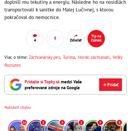
doplnili mu tekutiny a energiu. Následne ho na nosidlách
transportovali k sanitke do Malej Lučivnej, s ktorou
pokračoval do nemocnice.
Tip na
4
Zdieľať
článok
Viac o téme:
Záchranársky pes
,
Turista
,
Horskí záchranári
,
Veľký
Rozsutec
Pridajte si Topky.sk
medzi Vaše
Pridať
preferované zdroje na Google
Nahlásiť chybu
16
2
3
2
7
3