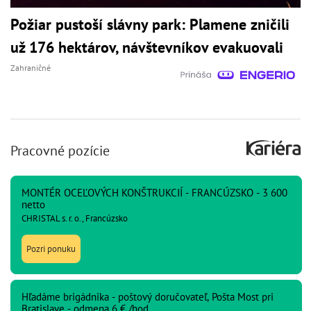
Požiar pustoší slávny park: Plamene zničili
už 176 hektárov, návštevníkov evakuovali
Zahraničné
Pracovné pozície
MONTÉR OCEĽOVÝCH KONŠTRUKCIÍ - FRANCÚZSKO - 3 600
netto
CHRISTAL s. r. o., Francúzsko
Pozri ponuku
Hľadáme brigádnika - poštový doručovateľ, Pošta Most pri
Bratislave - odmena 6 € /hod