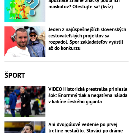
Spoznáte známe značky podľa ich
maskotov? Otestujte sa! (kvíz)
Jeden z najúspešnejších slovenských
cestovateľských projektov sa
rozpadol. Spor zakladateľov vyústil
až do konkurzu
ŠPORT
VIDEO Historická prestrelka priniesla
šok: Enormný tlak a negatívna nálada
v kabíne českého giganta
Ani dvojgólové vedenie po prvej
tretine nestačilo: Slováci po dráme