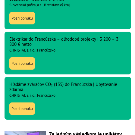
Slovenská pošta, a.s., Bratislavský kraj
Pozri ponuku
Elektrikár do Francúzska – dlhodobé projekty | 3 200 – 3
800 € netto
CHRISTAL s. r. o., Francúzsko
Pozri ponuku
Hľadáme zváračov CO₂ (135) do Francúzska | Ubytovanie
zdarma
CHRISTAL s. r. o., Francúzsko
Pozri ponuku
Za jedným výsledkom je unikátny