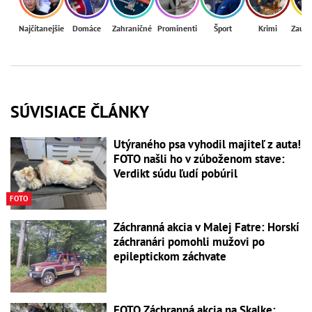
Najčítanejšie
Domáce
Zahraničné
Prominenti
Šport
Krimi
Zaují
SÚVISIACE ČLÁNKY
Utýraného psa vyhodil majiteľ z auta!
FOTO našli ho v zúboženom stave:
Verdikt súdu ľudí pobúril
FOTO
Záchranná akcia v Malej Fatre: Horskí
záchranári pomohli mužovi po
epileptickom záchvate
FOTO Záchranná akcia na Skalke: