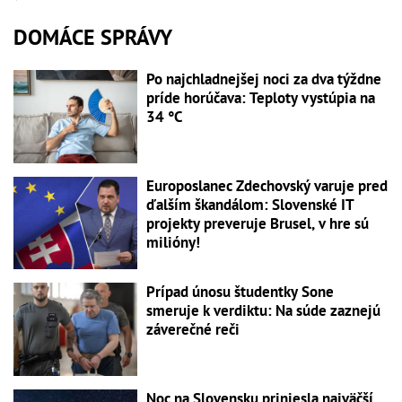
DOMÁCE SPRÁVY
Po najchladnejšej noci za dva týždne
príde horúčava: Teploty vystúpia na
34 °C
Europoslanec Zdechovský varuje pred
ďalším škandálom: Slovenské IT
projekty preveruje Brusel, v hre sú
milióny!
Prípad únosu študentky Sone
smeruje k verdiktu: Na súde zaznejú
záverečné reči
Noc na Slovensku priniesla najväčší