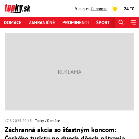
24 °C
9. august
,
Ľubomíra
DOMÁCE
ZAHRANIČNÉ
PROMINENTI
ŠPORT
ZAUJÍMAV
17.8.2025 20:13
Topky
Domáce
Záchranná akcia so šťastným koncom:
Českého turistu po dvoch dňoch pátrania