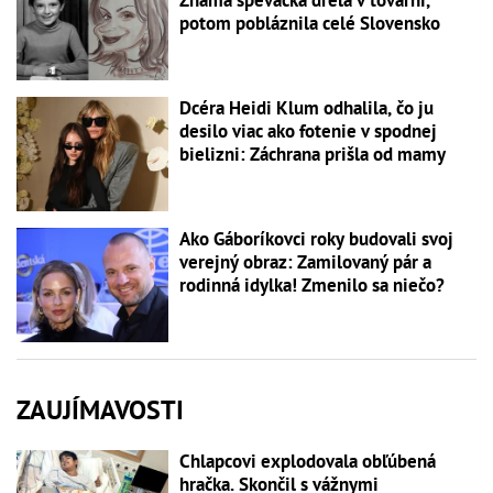
Známa speváčka drela v továrni,
potom pobláznila celé Slovensko
Dcéra Heidi Klum odhalila, čo ju
desilo viac ako fotenie v spodnej
bielizni: Záchrana prišla od mamy
Ako Gáboríkovci roky budovali svoj
verejný obraz: Zamilovaný pár a
rodinná idylka! Zmenilo sa niečo?
ZAUJÍMAVOSTI
Chlapcovi explodovala obľúbená
hračka. Skončil s vážnymi