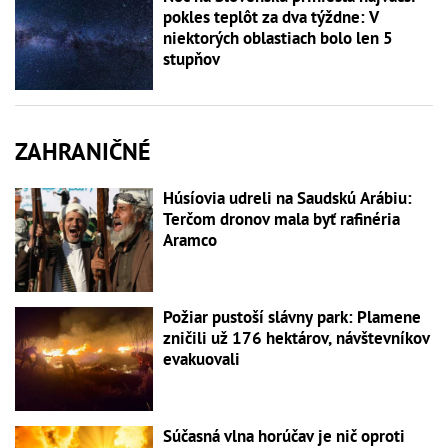
pokles teplôt za dva týždne: V
niektorých oblastiach bolo len 5
stupňov
ZAHRANIČNÉ
Húsíovia udreli na Saudskú Arábiu:
Terčom dronov mala byť rafinéria
Aramco
Požiar pustoší slávny park: Plamene
zničili už 176 hektárov, návštevníkov
evakuovali
Súčasná vlna horúčav je nič oproti