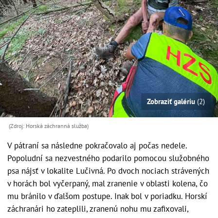
Zobraziť galériu
(2)
(Zdroj: Horská záchranná služba)
V pátraní sa následne pokračovalo aj počas nedele.
Popoludní sa nezvestného podarilo pomocou služobného
psa nájsť v lokalite Lučivná. Po dvoch nociach strávených
v horách bol vyčerpaný, mal zranenie v oblasti kolena, čo
mu bránilo v ďalšom postupe. Inak bol v poriadku. Horskí
záchranári ho zateplili, zranenú nohu mu zafixovali,