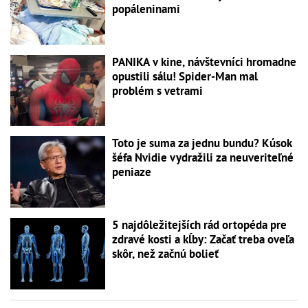
popáleninami
PANIKA v kine, návštevníci hromadne
opustili sálu! Spider-Man mal
problém s vetrami
Toto je suma za jednu bundu? Kúsok
šéfa Nvidie vydražili za neuveriteľné
peniaze
5 najdôležitejších rád ortopéda pre
zdravé kosti a kĺby: Začať treba oveľa
skôr, než začnú bolieť