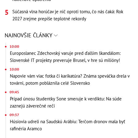
Súčasná vlna horúčav je nič oproti tomu, čo nás čaká: Rok
2027 zrejme prepíše teplotné rekordy
NAJNOVŠIE ČLÁNKY
10:00
Europoslanec Zdechovský varuje pred ďalším škandálom:
Slovenské IT projekty preveruje Brusel, v hre sú milióny!
10:00
Napovie vám viac fotka či karikatúra? Známa speváčka drela v
továrni, potom pobláznila celé Slovensko
09:45
Prípad únosu študentky Sone smeruje k verdiktu: Na súde
zaznejú záverečné reči
09:37
Húsíovia udreli na Saudskú Arábiu: Terčom dronov mala byť
rafinéria Aramco