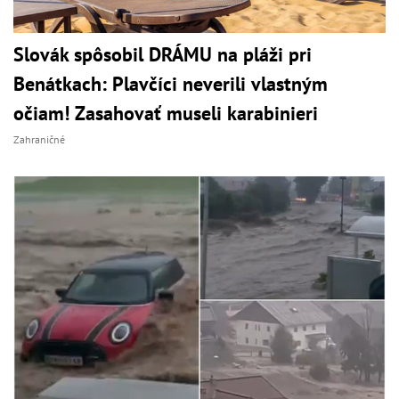
Slovák spôsobil DRÁMU na pláži pri
Benátkach: Plavčíci neverili vlastným
očiam! Zasahovať museli karabinieri
Zahraničné