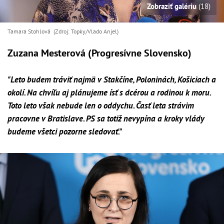
Zobraziť galériu
(18)
Tamara Stohlová (Zdroj: Topky/Vlado Anjel)
Zuzana Mesterová (Progresívne Slovensko)
"Leto budem tráviť najmä v Stakčíne, Poloninách, Košiciach a
okolí. Na chvíľu aj plánujeme ísť s dcérou a rodinou k moru.
Toto leto však nebude len o oddychu. Časť leta strávim
pracovne v Bratislave. PS sa totiž nevypína a kroky vlády
budeme všetci pozorne sledovať."