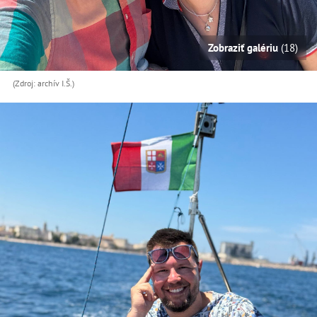
Zobraziť galériu
(18)
(Zdroj: archív I.Š.)