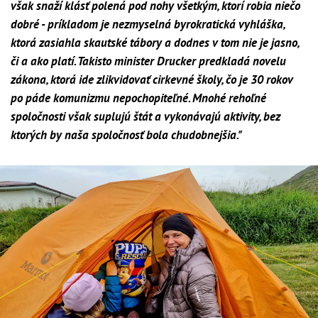
však snaží klásť polená pod nohy všetkým, ktorí robia niečo
dobré - príkladom je nezmyselná byrokratická vyhláška,
ktorá zasiahla skautské tábory a dodnes v tom nie je jasno,
či a ako platí. Takisto minister Drucker predkladá novelu
zákona, ktorá ide zlikvidovať cirkevné školy, čo je 30 rokov
po páde komunizmu nepochopiteľné. Mnohé rehoľné
spoločnosti však suplujú štát a vykonávajú aktivity, bez
ktorých by naša spoločnosť bola chudobnejšia."