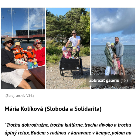
Zobraziť galériu
(18)
(Zdroj: archív V.M.)
Mária Kolíková (Sloboda a Solidarita)
"Trochu dobrodružne, trochu kultúrne, trochu divoko a trochu
úplný relax. Budem s rodinou v karavane v kempe, potom na