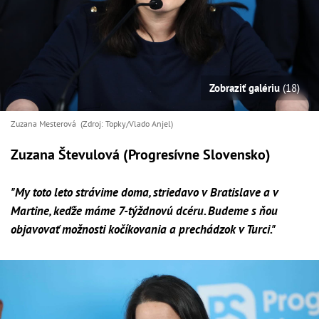
Zobraziť galériu
(18)
Zuzana Mesterová (Zdroj: Topky/Vlado Anjel)
Zuzana Števulová (Progresívne Slovensko)
"My toto leto strávime doma, striedavo v Bratislave a v
Martine, keďže máme 7-týždnovú dcéru. Budeme s ňou
objavovať možnosti kočíkovania a prechádzok v Turci."