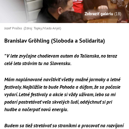
Zobraziť galériu
(18)
Jozef Pročko (Zdroj: Topky/Vlado Anjel)
Branislav Gröhling (Sloboda a Solidarita)
"V lete zvyčajne chodievam autom do Talianska, no teraz
celé leto strávim tu na Slovensku.
Mám naplánované navštíviť všetky možné jarmoky a letné
festivaly. Najbližšie to bude Pohoda a dúfam, že sa počasie
vydarí. Letné festivaly a akcie si vždy užívam, lebo sa mi
podarí postretávať veľa skvelých ľudí, oddýchnuť si pri
hudbe a načerpať novú energiu.
Budem sa tiež stretávať so straníkmi a pracovať na rozvíjaní