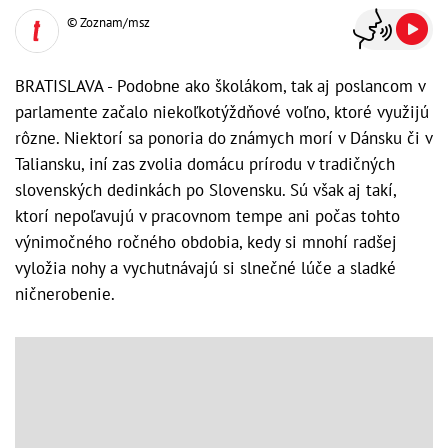
© Zoznam/msz
BRATISLAVA - Podobne ako školákom, tak aj poslancom v
parlamente začalo niekoľkotýždňové voľno, ktoré využijú
rôzne. Niektorí sa ponoria do známych morí v Dánsku či v
Taliansku, iní zas zvolia domácu prírodu v tradičných
slovenských dedinkách po Slovensku. Sú však aj takí,
ktorí nepoľavujú v pracovnom tempe ani počas tohto
výnimočného ročného obdobia, kedy si mnohí radšej
vyložia nohy a vychutnávajú si slnečné lúče a sladké
ničnerobenie.