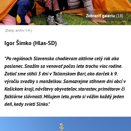
Zobraziť galériu
(18)
(Zdroj: archív V.R.)
Igor Šimko (Hlas-SD)
"Po regiónoch Slovenska chodievam aktívne celý rok ako
poslanec. Snažím sa venovať počas leta trochu viac rodine.
Zatiaľ sme stihli 3 dni v Talianskom Bari, ako darček k 9.
výročiu svadby s manželkou. Samozrejme stihnem dni obcí v
Košickom kraji, návštevy obyvateľov, starostov, primátorov či
folklórne slávnosti. Milujem leto, preto si vážim každý jeden
deň, kedy svieti Slnko."