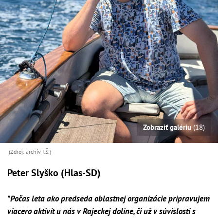
Zobraziť galériu
(18)
(Zdroj: archív I.Š.)
Peter Slyško (Hlas-SD)
"Počas leta ako predseda oblastnej organizácie pripravujem
viacero aktivít u nás v Rajeckej doline, či už v súvislosti s