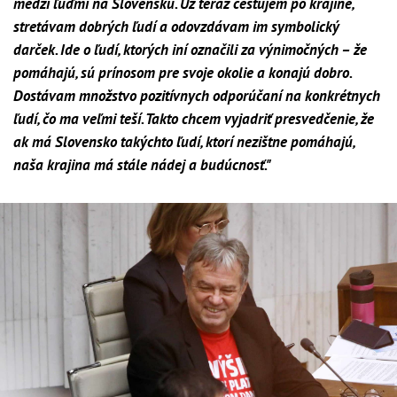
medzi ľuďmi na Slovensku. Už teraz cestujem po krajine,
stretávam dobrých ľudí a odovzdávam im symbolický
darček. Ide o ľudí, ktorých iní označili za výnimočných – že
pomáhajú, sú prínosom pre svoje okolie a konajú dobro.
Dostávam množstvo pozitívnych odporúčaní na konkrétnych
ľudí, čo ma veľmi teší. Takto chcem vyjadriť presvedčenie, že
ak má Slovensko takýchto ľudí, ktorí nezištne pomáhajú,
naša krajina má stále nádej a budúcnosť."