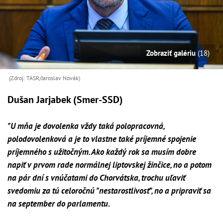
Zobraziť galériu
(18)
(Zdroj: TASR/Jaroslav Novák)
Dušan Jarjabek (Smer-SSD)
"U mňa je dovolenka vždy taká polopracovná,
polodovolenková a je to vlastne také príjemné spojenie
príjemného s užitočným. Ako každý rok sa musím dobre
napiť v prvom rade normálnej liptovskej žinčice, no a potom
na pár dní s vnúčatami do Chorvátska, trochu uľaviť
svedomiu za tú celoročnú "nestarostlivosť", no a pripraviť sa
na september do parlamentu.