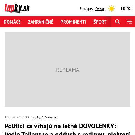
28 °C
8. august
,
Oskar
DOMÁCE
ZAHRANIČNÉ
PROMINENTI
ŠPORT
ZAUJÍMAV
12.7.2025 7:00
Topky
Domáce
Politici sa vrhajú na letné DOVOLENKY:
Vedie Taliansko a oddych s rodinou, niektorí