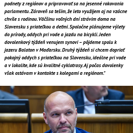
podnety z regiónov a pripravovať sa na jesenné rokovania
parlamentu. Zároveň sa teším, že leto využijem aj na vzácne
chvíle s rodinou. Väčšinu voľných dní strávim doma na
Slovensku s priateľkou a deťmi. Spoločne plánujeme výlety
do prírody, oddych pri vode a jazdu na bicykli. Jeden
dovolenkový týždeň venujem synovi – pôjdeme spolu k
jazeru Balaton v Maďarsku. Druhý týždeň si chcem dopriať
pokojný oddych s priateľkou na Slovensku, ideálne pri vode
a v lokalite, kde sú kvalitné cyklotrasy. Aj počas dovolenky
však ostávam v kontakte s kolegami a regiónom."