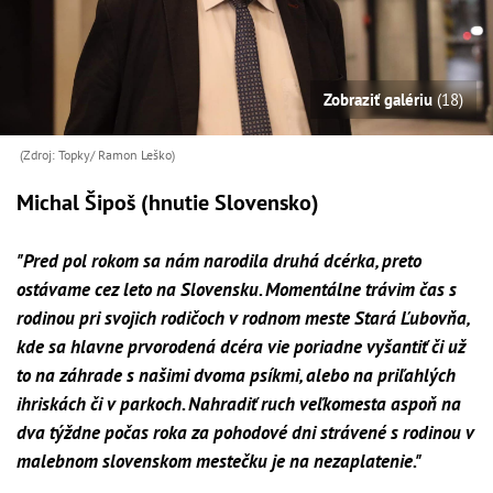
Zobraziť galériu
(18)
(Zdroj: Topky/ Ramon Leško)
Michal Šipoš (hnutie Slovensko)
"Pred pol rokom sa nám narodila druhá dcérka, preto
ostávame cez leto na Slovensku. Momentálne trávim čas s
rodinou pri svojich rodičoch v rodnom meste Stará Ľubovňa,
kde sa hlavne prvorodená dcéra vie poriadne vyšantiť či už
to na záhrade s našimi dvoma psíkmi, alebo na priľahlých
ihriskách či v parkoch. Nahradiť ruch veľkomesta aspoň na
dva týždne počas roka za pohodové dni strávené s rodinou v
malebnom slovenskom mestečku je na nezaplatenie."