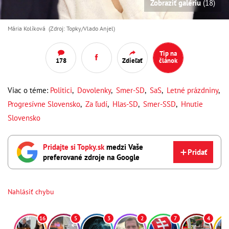
Zobraziť galériu
(18)
Mária Kolíková (Zdroj: Topky/Vlado Anjel)
Tip na
178
Zdieľať
článok
Viac o téme:
Politici
,
Dovolenky
,
Smer-SD
,
SaS
,
Letné prázdniny
,
Progresívne Slovensko
,
Za ľudí
,
Hlas-SD
,
Smer-SSD
,
Hnutie
Slovensko
Pridajte si Topky.sk
medzi Vaše
Pridať
preferované zdroje na Google
Nahlásiť chybu
16
5
3
2
7
4