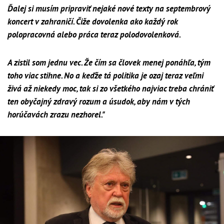
Ďalej si musím pripraviť nejaké nové texty na septembrový
koncert v zahraničí. Čiže dovolenka ako každý rok
polopracovná alebo práca teraz polodovolenková.
A zistil som jednu vec. Že čím sa človek menej ponáhľa, tým
toho viac stihne. No a keďže tá politika je ozaj teraz veľmi
živá až niekedy moc, tak si zo všetkého najviac treba chrániť
ten obyčajný zdravý rozum a úsudok, aby nám v tých
horúčavách zrazu nezhorel."