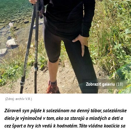
Zobraziť galériu
(18)
(Zdroj: archív V.R.)
Zároveň syn pôjde k saleziánom na denný tábor, saleziánske
dielo je výnimočné v tom, ako sa starajú o mladých a deti a
cez šport a hry ich vedú k hodnotám. Táto vládna koalícia sa