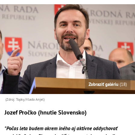
Zobraziť galériu
(18)
(Zdroj: Topky/Vlado Anjel)
Jozef Pročko (hnutie Slovensko)
"Počas leta budem okrem iného aj aktívne oddychovať