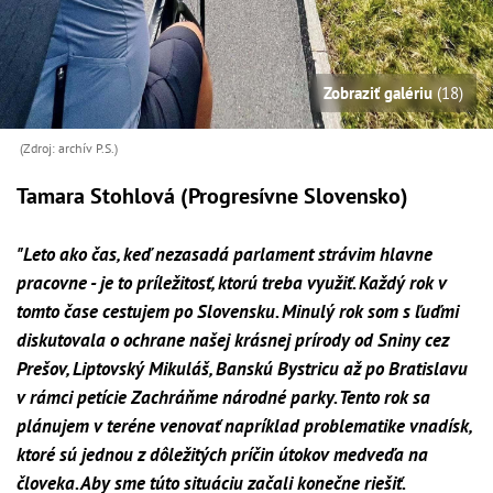
Zobraziť galériu
(18)
(Zdroj: archív P.S.)
Tamara Stohlová (Progresívne Slovensko)
"Leto ako čas, keď nezasadá parlament strávim hlavne
pracovne - je to príležitosť, ktorú treba využiť. Každý rok v
tomto čase cestujem po Slovensku. Minulý rok som s ľuďmi
diskutovala o ochrane našej krásnej prírody od Sniny cez
Prešov, Liptovský Mikuláš, Banskú Bystricu až po Bratislavu
v rámci petície Zachráňme národné parky. Tento rok sa
plánujem v teréne venovať napríklad problematike vnadísk,
ktoré sú jednou z dôležitých príčin útokov medveďa na
človeka. Aby sme túto situáciu začali konečne riešiť.