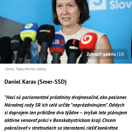
Zobraziť galériu
(18)
(Zdroj: Topky/Ramon Leško)
Daniel Karas (Smer-SSD)
"Hoci sú parlamentné prázdniny dvojmesačné, ako poslanec
Národnej rady SR ich celé určite "neprázdninujem". Oddych
si doprajem len približne dva týždne – zvyšok leta plánujem
aktívne venovať práci v Banskobystrickom kraji. Chcem
pokračovať v stretnutiach so starostami, riešiť konkrétne