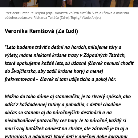
Prezident Peter Pellegrini prijal ministra vnútra Matúša Šutaja Eštoka a ministra
pôdohospodárstva Richarda Takáča (Zdroj: Topky/ Vlado Anjel)
Veronika Remišová (Za ľudí)
"Leto budeme tráviť s deťmi na horách, milujeme túry a
výlety, máme niektoré krásne trasy v Západných Tatrách,
ktoré opakujeme každé leto, sú úžasné (človek nemusí chodiť
do Švajčiarska, aby zažil krásne hory) a menej
frekventované - človek si tam užije ticho a pokoj hôr.
Možno do toho dáme aj stanovačku, je to skvelý spôsob, ako
odísť z každodennej rutiny a pohodlia, s deťmi chodíme
občas so stanom aj do náročnejších destinácii a na
niekoľkodňové putovačky cez hory. Je to náročné, každý si
musí svoj batôžtek odniesť na chrbte, ale zároveň je to aj o
vytrvalosti a odolnosti, ktoré deti v dnešnej dobe konzumu