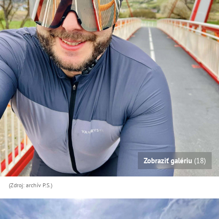
Zobraziť galériu
(18)
(Zdroj: archív P.S.)