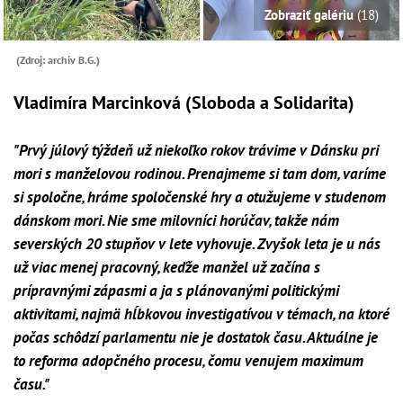
Zobraziť galériu
(18)
(Zdroj: archív B.G.)
Vladimíra Marcinková (Sloboda a Solidarita)
"Prvý júlový týždeň už niekoľko rokov trávime v Dánsku pri
mori s manželovou rodinou. Prenajmeme si tam dom, varíme
si spoločne, hráme spoločenské hry a otužujeme v studenom
dánskom mori. Nie sme milovníci horúčav, takže nám
severských 20 stupňov v lete vyhovuje. Zvyšok leta je u nás
už viac menej pracovný, keďže manžel už začína s
prípravnými zápasmi a ja s plánovanými politickými
aktivitami, najmä hĺbkovou investigatívou v témach, na ktoré
počas schôdzí parlamentu nie je dostatok času. Aktuálne je
to reforma adopčného procesu, čomu venujem maximum
času."