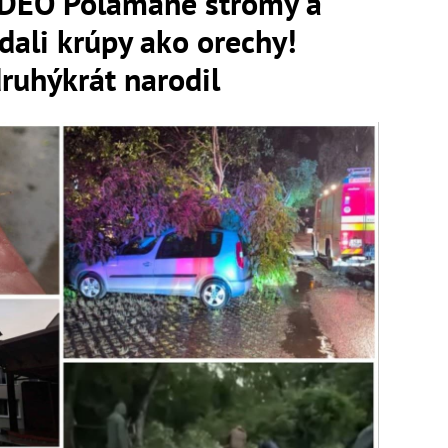
IDEO Polámané stromy a
dali krúpy ako orechy!
ruhýkrát narodil