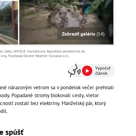
Zobraziť galériu
(14)
an Sabo, SHMÚ/E. Hornáčková, Reprofoto seredonline.sk,
 kraj, Facebook/Severe Weather Slovakia o.z.)
Vypočuť
článok
ané nárazovým vetrom sa v pondelok večer prehnali
kody. Popadané stromy blokovali cesty, vietor
ností zostali bez elektriny. Manželský pár, ktorý
dil.
e spúšť