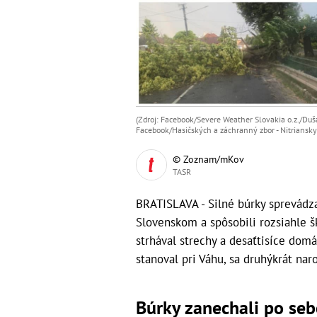
(Zdroj: Facebook/Severe Weather Slovakia o.z./Duš
Facebook/Hasičských a záchranný zbor - Nitriansky
© Zoznam/mKov
TASR
BRATISLAVA - Silné búrky sprevádz
Slovenskom a spôsobili rozsiahle š
strhával strechy a desaťtisíce domác
stanoval pri Váhu, sa druhýkrát naro
Búrky zanechali po seb