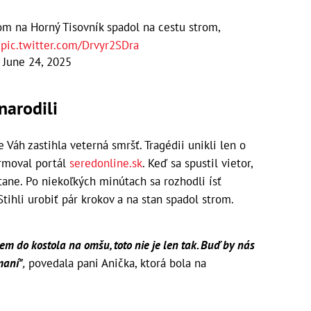
m na Horný Tisovník spadol na cestu strom,
k
pic.twitter.com/Drvyr2SDra
)
June 24, 2025
narodili
 Váh zastihla veterná smršť. Tragédii unikli len o
ormoval portál
seredonline.sk
. Keď sa spustil vietor,
ane. Po niekoľkých minútach sa rozhodli ísť
Stihli urobiť pár krokov a na stan spadol strom.
em do kostola na omšu, toto nie je len tak. Buď by nás
maní"
,
povedala pani Anička, ktorá bola na