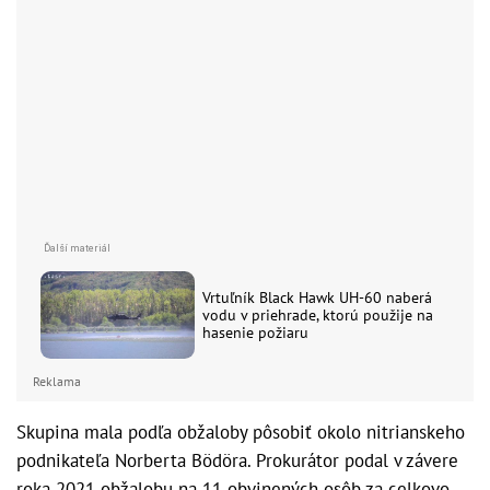
Vrtuľník Black Hawk UH-60 naberá
vodu v priehrade, ktorú použije na
hasenie požiaru
Reklama
Skupina mala podľa obžaloby pôsobiť okolo nitrianskeho
podnikateľa Norberta Bödöra. Prokurátor podal v závere
roka 2021 obžalobu na 11 obvinených osôb za celkovo