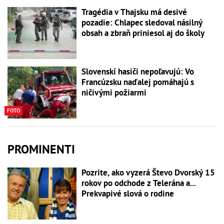
Tragédia v Thajsku má desivé
pozadie: Chlapec sledoval násilný
obsah a zbraň priniesol aj do školy
Slovenskí hasiči nepoľavujú: Vo
Francúzsku naďalej pomáhajú s
ničivými požiarmi
FOTO
PROMINENTI
Pozrite, ako vyzerá Števo Dvorský 15
rokov po odchode z Telerána a...
Prekvapivé slová o rodine