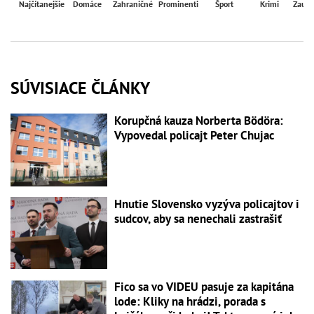
Najčítanejšie
Domáce
Zahraničné
Prominenti
Šport
Krimi
Zaují
SÚVISIACE ČLÁNKY
Korupčná kauza Norberta Bödöra:
Vypovedal policajt Peter Chujac
Hnutie Slovensko vyzýva policajtov i
sudcov, aby sa nenechali zastrašiť
Fico sa vo VIDEU pasuje za kapitána
lode: Kliky na hrádzi, porada s