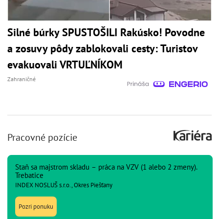
Silné búrky SPUSTOŠILI Rakúsko! Povodne
a zosuvy pôdy zablokovali cesty: Turistov
evakuovali VRTUĽNÍKOM
Zahraničné
Pracovné pozície
Staň sa majstrom skladu – práca na VZV (1 alebo 2 zmeny).
Trebatice
INDEX NOSLUŠ s.r.o., Okres Piešťany
Pozri ponuku