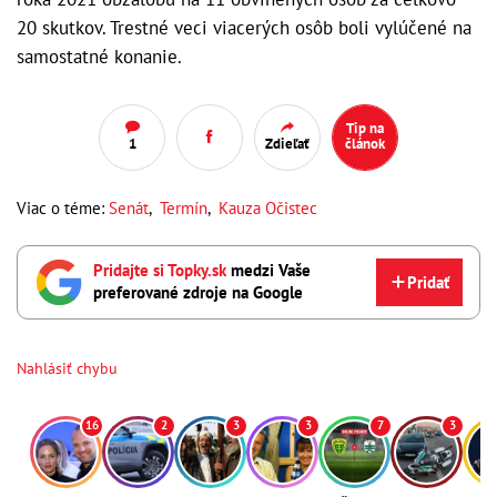
20 skutkov. Trestné veci viacerých osôb boli vylúčené na
samostatné konanie.
Tip na
1
Zdieľať
článok
Viac o téme:
Senát
,
Termín
,
Kauza Očistec
Pridajte si Topky.sk
medzi Vaše
Pridať
preferované zdroje na Google
Nahlásiť chybu
16
2
3
3
7
3