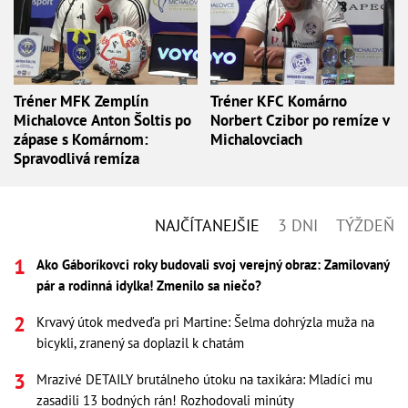
Tréner MFK Zemplín
Tréner KFC Komárno
Michalovce Anton Šoltis po
Norbert Czibor po remíze v
zápase s Komárnom:
Michalovciach
Spravodlivá remíza
NAJČÍTANEJŠIE
3 DNI
TÝŽDEŇ
Ako Gáboríkovci roky budovali svoj verejný obraz: Zamilovaný
pár a rodinná idylka! Zmenilo sa niečo?
Krvavý útok medveďa pri Martine: Šelma dohrýzla muža na
bicykli, zranený sa doplazil k chatám
Mrazivé DETAILY brutálneho útoku na taxikára: Mladíci mu
zasadili 13 bodných rán! Rozhodovali minúty