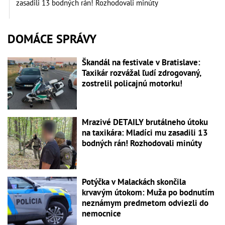
zasadili 13 bodných rán! Rozhodovali minúty
DOMÁCE SPRÁVY
Škandál na festivale v Bratislave:
Taxikár rozvážal ľudí zdrogovaný,
zostrelil policajnú motorku!
Mrazivé DETAILY brutálneho útoku
na taxikára: Mladíci mu zasadili 13
bodných rán! Rozhodovali minúty
Potýčka v Malackách skončila
krvavým útokom: Muža po bodnutím
neznámym predmetom odviezli do
nemocnice