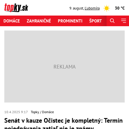
30 °C
9. august
,
Ľubomíra
DOMÁCE
ZAHRANIČNÉ
PROMINENTI
ŠPORT
ZAUJÍMAV
10.4.2025 9:17
Topky
Domáce
Senát v kauze Očistec je kompletný: Termín
pojednávania zatiaľ nie je známy