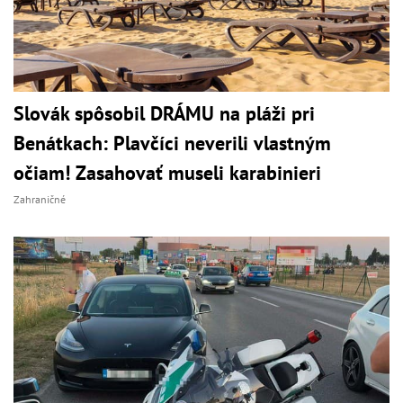
Slovák spôsobil DRÁMU na pláži pri
Benátkach: Plavčíci neverili vlastným
očiam! Zasahovať museli karabinieri
Zahraničné