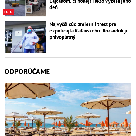
Lajčákom, či hokej! Takto vyzerá jeho
deň
FOTO
Najvyšší súd zmiernil trest pre
expolicajta Kaľavského: Rozsudok je
právoplatný
ODPORÚČAME