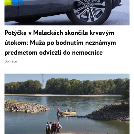
Potýčka v Malackách skončila krvavým
útokom: Muža po bodnutím neznámym
predmetom odviezli do nemocnice
Domáce