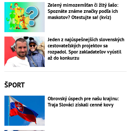
Zelený mimozemšťan či žltý šašo:
Spoznáte známe značky podľa ich
maskotov? Otestujte sa! (kvíz)
Jeden z najúspešnejších slovenských
cestovateľských projektov sa
rozpadol. Spor zakladateľov vyústil
až do konkurzu
ŠPORT
Obrovský úspech pre našu krajinu:
Traja Slováci získali cenné kovy