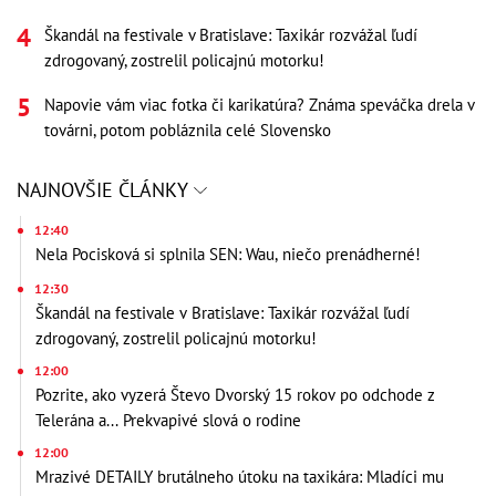
Škandál na festivale v Bratislave: Taxikár rozvážal ľudí
zdrogovaný, zostrelil policajnú motorku!
Napovie vám viac fotka či karikatúra? Známa speváčka drela v
továrni, potom pobláznila celé Slovensko
NAJNOVŠIE ČLÁNKY
12:40
Nela Pocisková si splnila SEN: Wau, niečo prenádherné!
12:30
Škandál na festivale v Bratislave: Taxikár rozvážal ľudí
zdrogovaný, zostrelil policajnú motorku!
12:00
Pozrite, ako vyzerá Števo Dvorský 15 rokov po odchode z
Telerána a... Prekvapivé slová o rodine
12:00
Mrazivé DETAILY brutálneho útoku na taxikára: Mladíci mu