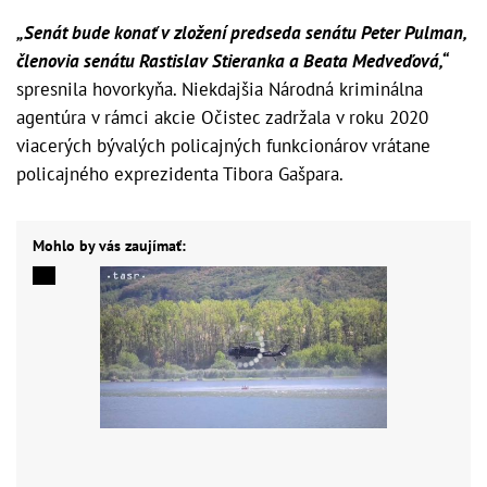
„Senát bude konať v zložení predseda senátu Peter Pulman,
členovia senátu Rastislav Stieranka a Beata Medveďová,“
spresnila hovorkyňa. Niekdajšia Národná kriminálna
agentúra v rámci akcie Očistec zadržala v roku 2020
viacerých bývalých policajných funkcionárov vrátane
policajného exprezidenta Tibora Gašpara.
Mohlo by vás zaujímať: