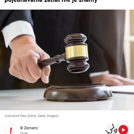
Ilustračné foto (Zdroj: Getty Images)
© Zoznam/
TASR