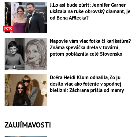
J.Lo asi bude zúriť: Jennifer Garner
ukázala na ruke obrovský diamant, je
od Bena Afflecka?
FOTO
Napovie vám viac fotka či karikatúra?
Známa speváčka drela v továrni,
potom pobláznila celé Slovensko
Dcéra Heidi Klum odhalila, čo ju
desilo viac ako fotenie v spodnej
bielizni: Záchrana prišla od mamy
ZAUJÍMAVOSTI