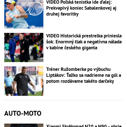
VIDEO Poľská tenistka ide ďalej:
Prekvapivý koniec Sabalenkovej aj
druhej favoritky
VIDEO Historická prestrelka priniesla
šok: Enormný tlak a negatívna nálada
v kabíne českého giganta
Tréner Ružomberka po výbuchu
Liptákov: Ťažko sa nadrieme na gól a
potom rozdávame takéto darčeky
AUTO-MOTO
Xiaomi SkyNomad N70 a N90 - obrie