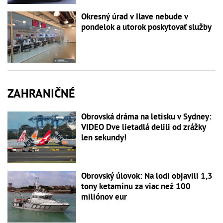
Okresný úrad v Ilave nebude v
pondelok a utorok poskytovať služby
ZAHRANIČNÉ
Obrovská dráma na letisku v Sydney:
VIDEO Dve lietadlá delili od zrážky
len sekundy!
Obrovský úlovok: Na lodi objavili 1,3
tony ketamínu za viac než 100
miliónov eur