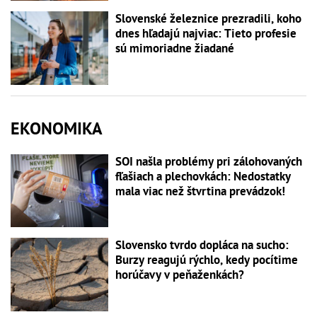
Slovenské železnice prezradili, koho
dnes hľadajú najviac: Tieto profesie
sú mimoriadne žiadané
EKONOMIKA
SOI našla problémy pri zálohovaných
fľašiach a plechovkách: Nedostatky
mala viac než štvrtina prevádzok!
Slovensko tvrdo dopláca na sucho:
Burzy reagujú rýchlo, kedy pocítime
horúčavy v peňaženkách?