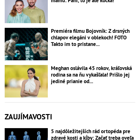
mamu: Páni, to je ale kočka!
Premiéra filmu Bojovník: Z drsných
chlapov elegáni v oblekoch! FOTO
Takto im to pristane...
Meghan oslávila 45 rokov, kráľovská
rodina sa na ňu vykašľala! Prišlo jej
jediné prianie od...
ZAUJÍMAVOSTI
5 najdôležitejších rád ortopéda pre
zdravé kosti a kĺby: Začať treba oveľa