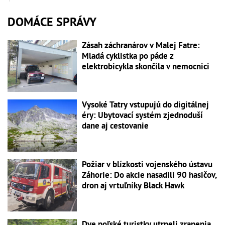
DOMÁCE SPRÁVY
Zásah záchranárov v Malej Fatre:
Mladá cyklistka po páde z
elektrobicykla skončila v nemocnici
Vysoké Tatry vstupujú do digitálnej
éry: Ubytovací systém zjednoduší
dane aj cestovanie
Požiar v blízkosti vojenského ústavu
Záhorie: Do akcie nasadili 90 hasičov,
dron aj vrtuľníky Black Hawk
Dve poľské turistky utrpeli zranenia