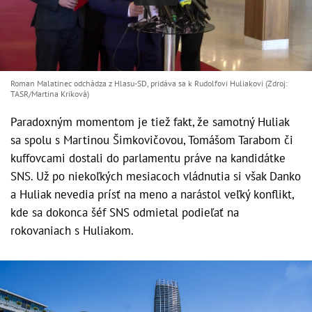
Roman Malatinec odchádza z Hlasu-SD, pridáva sa k Rudolfovi Huliakovi (Zdroj:
TASR/Martina Kriková)
Paradoxným momentom je tiež fakt, že samotný Huliak
sa spolu s Martinou Šimkovičovou, Tomášom Tarabom či
kuffovcami dostali do parlamentu práve na kandidátke
SNS. Už po niekoľkých mesiacoch vládnutia si však Danko
a Huliak nevedia prísť na meno a narástol veľký konflikt,
kde sa dokonca šéf SNS odmietal podieľať na
rokovaniach s Huliakom.