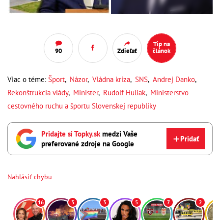
Tip na
90
Zdieľať
článok
Viac o téme:
Šport
,
Názor
,
Vládna kríza
,
SNS
,
Andrej Danko
,
Rekonštrukcia vlády
,
Minister
,
Rudolf Huliak
,
Ministerstvo
cestovného ruchu a športu Slovenskej republiky
Pridajte si Topky.sk
medzi Vaše
Pridať
preferované zdroje na Google
Nahlásiť chybu
16
3
3
5
7
2