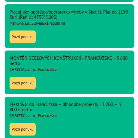
Pracuj ako operátor/operátorka výroby v Skalici. Plat do 1150
Eur! (Ref. č.: 4755*5.003)
Manuvia a.s., Slovenská republika
Pozri ponuku
MONTÉR OCEĽOVÝCH KONŠTRUKCIÍ - FRANCÚZSKO - 3 600
netto
CHRISTAL s. r. o., Francúzsko
Pozri ponuku
Elektrikár do Francúzska – dlhodobé projekty | 3 200 – 3
800 € netto
CHRISTAL s. r. o., Francúzsko
Pozri ponuku