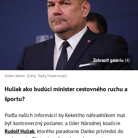
Zobraziť galériu
(4)
Dušan Keketi (Zdroj: Topky/Vlado Anjel)
Huliak ako budúci minister cestovného ruchu a
športu?
Podľa našich informácií by Keketiho náhradníkom mal
byť kontroverzný poslanec a líder Národnej koalície
Rudolf Huliak
, ktorého paradoxne Danko priviedol do