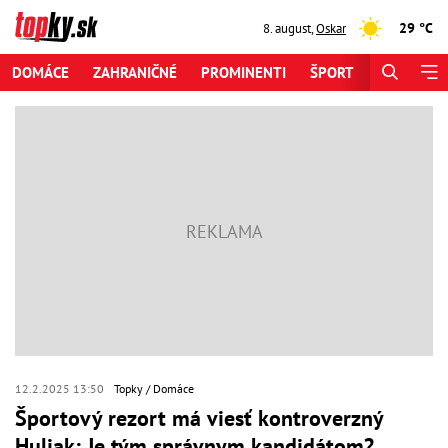
29 °C
8. august
,
Oskar
DOMÁCE
ZAHRANIČNÉ
PROMINENTI
ŠPORT
ZAUJÍMAV
12.2.2025 13:50
Topky
Domáce
Športový rezort má viesť kontroverzný
Huliak: Je tým správnym kandidátom?