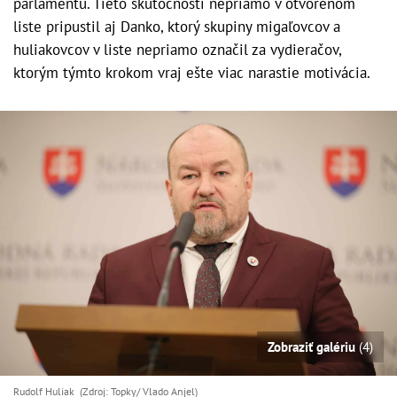
parlamentu. Tieto skutočnosti nepriamo v otvorenom
liste pripustil aj Danko, ktorý skupiny migaľovcov a
huliakovcov v liste nepriamo označil za vydieračov,
ktorým týmto krokom vraj ešte viac narastie motivácia.
Zobraziť galériu
(4)
Rudolf Huliak (Zdroj: Topky/ Vlado Anjel)