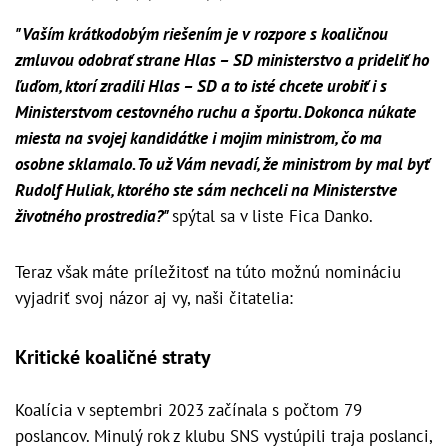
"Vaším krátkodobým riešením je v rozpore s koaličnou
zmluvou odobrať strane Hlas – SD ministerstvo a prideliť ho
ľuďom, ktorí zradili Hlas – SD a to isté chcete urobiť i s
Ministerstvom cestovného ruchu a športu. Dokonca núkate
miesta na svojej kandidátke i mojim ministrom, čo ma
osobne sklamalo. To už Vám nevadí, že ministrom by mal byť
Rudolf Huliak, ktorého ste sám nechceli na Ministerstve
životného prostredia?"
spýtal sa v liste Fica Danko.
Teraz však máte príležitosť na túto možnú nomináciu
vyjadriť svoj názor aj vy, naši čitatelia:
Kritické koaličné straty
Koalícia v septembri 2023 začínala s počtom 79
poslancov. Minulý rok z klubu SNS vystúpili traja poslanci,