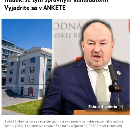
Vyjadrite sa v ANKETE
Zobraziť galériu
(4)
Rudolf Huliak sa čoraz častejšie spomína ako možný minister cestovného ruchu a
športu. (Zdroj: Ministerstvo cestovného ruchu a športu SR, TASR/Pavel Neubauer)