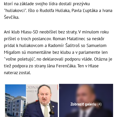
ktorí na základe svojho lídra dostali prezývku
"huliakovci". Išlo o Rudolfa Huliaka, Pavla Ľuptáka a Ivana
Ševčíka.
Ani klub Hlasu-SD neobišiel bez straty. V minulom roku
prišiel o troch poslancov. Roman Malatinec sa neskôr
pridal k huliakovcom a Radomír Šalitroš so Samuelom
Migaľom sú momentálne bez klubu a v parlamente len
"voľne poletujú", no deklarovali podporu vláde. Otázna je
tiež podpora zo strany Jána Ferenčáka. Ten v Hlase
nateraz zostal.
Zobraziť galériu
(4)