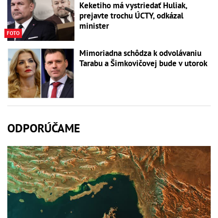
Keketiho má vystriedať Huliak,
prejavte trochu ÚCTY, odkázal
minister
FOTO
Mimoriadna schôdza k odvolávaniu
Tarabu a Šimkovičovej bude v utorok
ODPORÚČAME