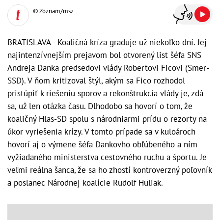
© Zoznam/msz
BRATISLAVA - Koaličná kríza graduje už niekoľko dní. Jej
najintenzívnejším prejavom bol otvorený list šéfa SNS
Andreja Danka predsedovi vlády Robertovi Ficovi (Smer-
SSD). V ňom kritizoval štýl, akým sa Fico rozhodol
pristúpiť k riešeniu sporov a rekonštrukcia vlády je, zdá
sa, už len otázka času. Dlhodobo sa hovorí o tom, že
koaličný Hlas-SD spolu s národniarmi prídu o rezorty na
úkor vyriešenia krízy. V tomto prípade sa v kuloároch
hovorí aj o výmene šéfa Dankovho obľúbeného a ním
vyžiadaného ministerstva cestovného ruchu a športu. Je
veľmi reálna šanca, že sa ho zhostí kontroverzný poľovník
a poslanec Národnej koalície Rudolf Huliak.