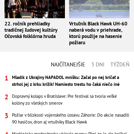
22. ročník prehliadky
Vrtuľník Black Hawk UH-60
tradičnej ľudovej kultúry
naberá vodu v priehrade,
Očovská folklórna hruda
ktorú použije na hasenie
požiaru
NAJČÍTANEJŠIE
3 DNI
TÝŽDEŇ
Mladík z Ukrajiny NAPADOL mníšku: Začal po nej kričať a
strhol jej z krku krížik! Namiesto trestu ho čaká niečo iné
Dopravný kolaps v Bratislave: Pre festival sa tvoria veľké
kolóny zo všetkých smerov
Požiar v blízkosti vojenského ústavu Záhorie: Do akcie nasadili
90 hasičov, dron aj vrtuľníky Black Hawk
Markizácka moderátorka ukázala mamu: Páni, to je ale kočka!