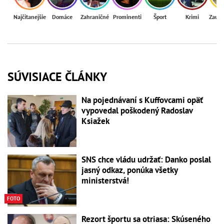
Najčítanejšie
Domáce
Zahraničné
Prominenti
Šport
Krimi
Zaují
SÚVISIACE ČLÁNKY
Na pojednávaní s Kuffovcami opäť
vypovedal poškodený Radoslav
Ksiažek
SNS chce vládu udržať: Danko poslal
jasný odkaz, ponúka všetky
ministerstvá!
FOTO
Rezort športu sa otriasa: Skúseného