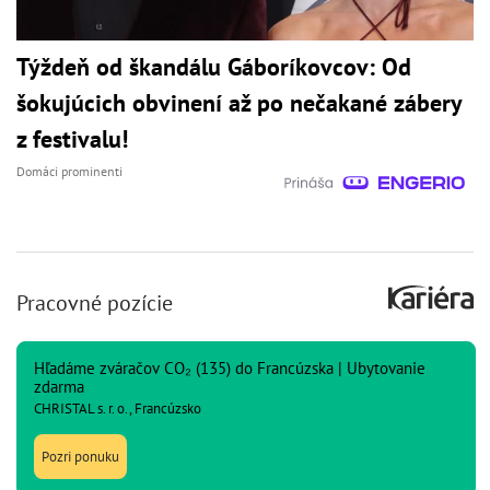
Týždeň od škandálu Gáboríkovcov: Od
šokujúcich obvinení až po nečakané zábery
z festivalu!
Domáci prominenti
Pracovné pozície
Hľadáme zváračov CO₂ (135) do Francúzska | Ubytovanie
zdarma
CHRISTAL s. r. o., Francúzsko
Pozri ponuku