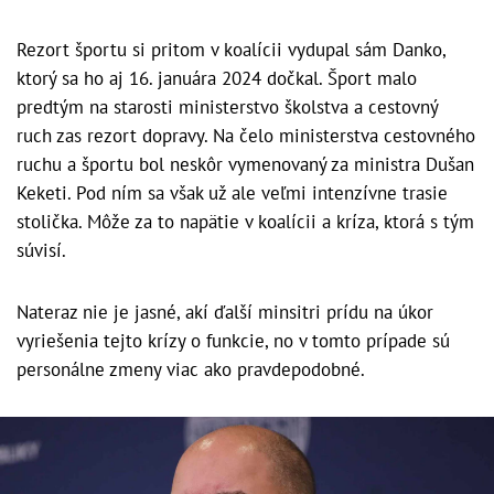
Rezort športu si pritom v koalícii vydupal sám Danko,
ktorý sa ho aj 16. januára 2024 dočkal. Šport malo
predtým na starosti ministerstvo školstva a cestovný
ruch zas rezort dopravy. Na čelo ministerstva cestovného
ruchu a športu bol neskôr vymenovaný za ministra Dušan
Keketi. Pod ním sa však už ale veľmi intenzívne trasie
stolička. Môže za to napätie v koalícii a kríza, ktorá s tým
súvisí.
Nateraz nie je jasné, akí ďalší minsitri prídu na úkor
vyriešenia tejto krízy o funkcie, no v tomto prípade sú
personálne zmeny viac ako pravdepodobné.