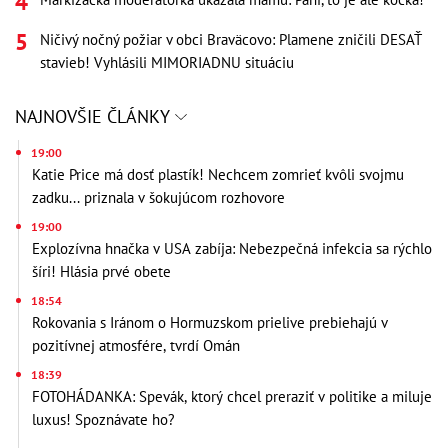
Ničivý nočný požiar v obci Braväcovo: Plamene zničili DESAŤ
stavieb! Vyhlásili MIMORIADNU situáciu
NAJNOVŠIE ČLÁNKY
19:00
Katie Price má dosť plastík! Nechcem zomrieť kvôli svojmu
zadku... priznala v šokujúcom rozhovore
19:00
Explozívna hnačka v USA zabíja: Nebezpečná infekcia sa rýchlo
šíri! Hlásia prvé obete
18:54
Rokovania s Iránom o Hormuzskom prielive prebiehajú v
pozitívnej atmosfére, tvrdí Omán
18:39
FOTOHÁDANKA: Spevák, ktorý chcel preraziť v politike a miluje
luxus! Spoznávate ho?