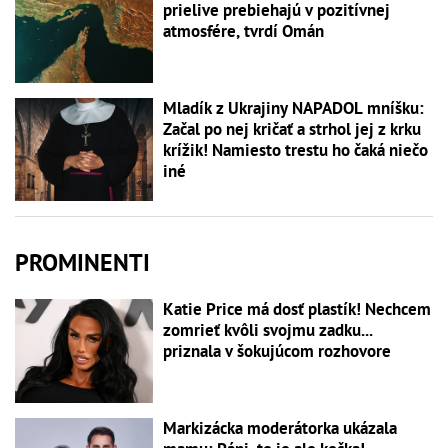
prielive prebiehajú v pozitívnej
atmosfére, tvrdí Omán
Mladík z Ukrajiny NAPADOL mníšku:
Začal po nej kričať a strhol jej z krku
krížik! Namiesto trestu ho čaká niečo
iné
PROMINENTI
Katie Price má dosť plastík! Nechcem
zomrieť kvôli svojmu zadku...
priznala v šokujúcom rozhovore
Markizácka moderátorka ukázala