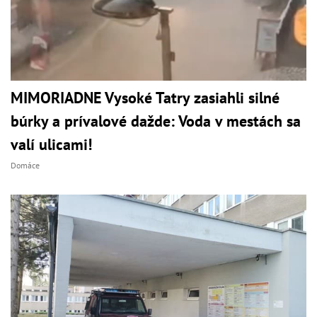
MIMORIADNE Vysoké Tatry zasiahli silné
búrky a prívalové dažde: Voda v mestách sa
valí ulicami!
Domáce