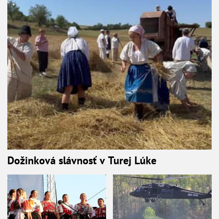
Dožinková slávnosť v Turej Lúke