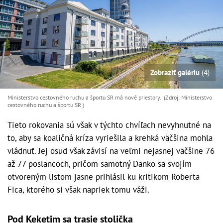
Zobraziť galériu
(4)
Ministerstvo cestovného ruchu a športu SR má nové priestory. (Zdroj: Ministerstvo
cestovného ruchu a športu SR )
Tieto rokovania sú však v týchto chvíľach nevyhnutné na
to, aby sa koaličná kríza vyriešila a krehká väčšina mohla
vládnuť. Jej osud však závisí na veľmi nejasnej väčšine 76
až 77 poslancoch, pričom samotný Danko sa svojím
otvoreným listom jasne prihlásil ku kritikom Roberta
Fica, ktorého si však napriek tomu váži.
Pod Keketim sa trasie stolička