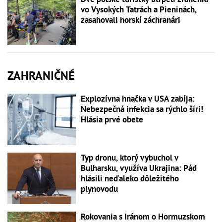
vo Vysokých Tatrách a Pieninách,
zasahovali horskí záchranári
ZAHRANIČNÉ
Explozívna hnačka v USA zabíja:
Nebezpečná infekcia sa rýchlo šíri!
Hlásia prvé obete
Typ dronu, ktorý vybuchol v
Bulharsku, využíva Ukrajina: Pád
hlásili neďaleko dôležitého
plynovodu
Rokovania s Iránom o Hormuzskom