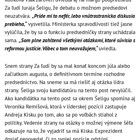
Za ľudí Juraja Šeligu, že debatu o možnom predsedovi
neuzatvára.
„Príde mi to nefér, lebo vnútrostranícka diskusia
prebieha,“
vysvetlila. Ministerka spravodlivosti tiež jasne
vylúčila, že by sa o funkciu predsedníčky strany uchádzala
sama.
„Som plne zahltená všetkými otázkami, ktoré súvisia s
reformou justície. Vôbec o tom neuvažujem,“
uviedla.
Snem strany Za ľudí by sa mal konať koncom júla alebo
začiatkom augusta, o definitívnom termíne rozhodne
predsedníctvo. Na sneme sa má riešiť aj otázka lídra
strany. Šeliga svoju kandidatúru na tento post nevylúčil.
Ako kandidátka na tento post sa okrem Šeligu spomína aj
Veronika Remišová, ktorá v líderskej pozícii zastupuje
Andreja Kisku po tom, ako sa po voľbách stiahol z
politiky. Vedenie strany na otázky o možnej výmene šéfa
odkazuje na to, že vyjadriť sa má Kiska. Exprezident
dosiaľ nepovedal, či zo svojej pozície odstúpi.