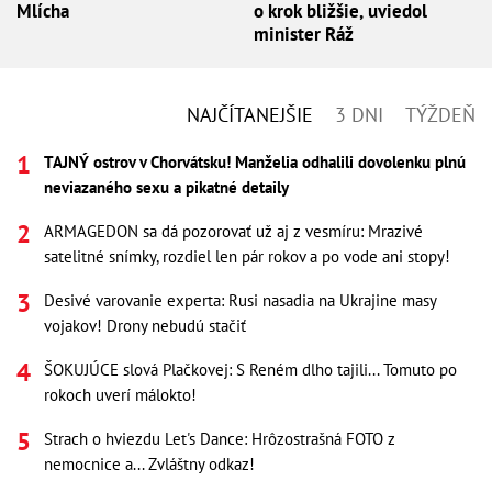
Mlícha
o krok bližšie, uviedol
minister Ráž
NAJČÍTANEJŠIE
3 DNI
TÝŽDEŇ
TAJNÝ ostrov v Chorvátsku! Manželia odhalili dovolenku plnú
neviazaného sexu a pikatné detaily
ARMAGEDON sa dá pozorovať už aj z vesmíru: Mrazivé
satelitné snímky, rozdiel len pár rokov a po vode ani stopy!
Desivé varovanie experta: Rusi nasadia na Ukrajine masy
vojakov! Drony nebudú stačiť
ŠOKUJÚCE slová Plačkovej: S Reném dlho tajili... Tomuto po
rokoch uverí málokto!
Strach o hviezdu Let's Dance: Hrôzostrašná FOTO z
nemocnice a... Zvláštny odkaz!