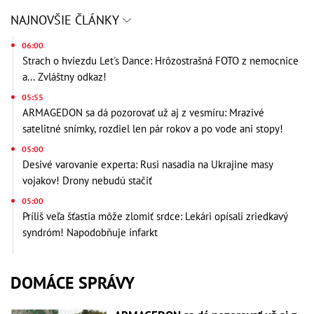
NAJNOVŠIE ČLÁNKY
06:00
Strach o hviezdu Let's Dance: Hrôzostrašná FOTO z nemocnice
a... Zvláštny odkaz!
05:55
ARMAGEDON sa dá pozorovať už aj z vesmíru: Mrazivé
satelitné snímky, rozdiel len pár rokov a po vode ani stopy!
05:00
Desivé varovanie experta: Rusi nasadia na Ukrajine masy
vojakov! Drony nebudú stačiť
05:00
Príliš veľa šťastia môže zlomiť srdce: Lekári opísali zriedkavý
syndróm! Napodobňuje infarkt
DOMÁCE SPRÁVY