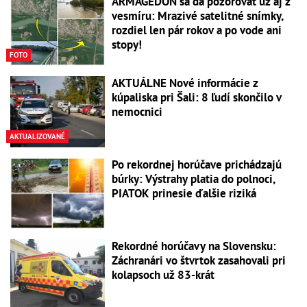
ARMAGEDON sa dá pozorovať už aj z
vesmíru: Mrazivé satelitné snímky,
rozdiel len pár rokov a po vode ani
stopy!
FOTO
AKTUÁLNE Nové informácie z
kúpaliska pri Šali: 8 ľudí skončilo v
nemocnici
AKTUALIZOVANÉ
Po rekordnej horúčave prichádzajú
búrky: Výstrahy platia do polnoci,
PIATOK prinesie ďalšie riziká
Rekordné horúčavy na Slovensku:
Záchranári vo štvrtok zasahovali pri
kolapsoch už 83-krát