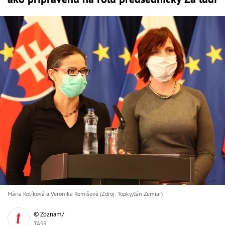
Mária Kolíková a Veronika Remišová (Zdroj: Topky/Ján Zemiar)
© Zoznam/
TASR