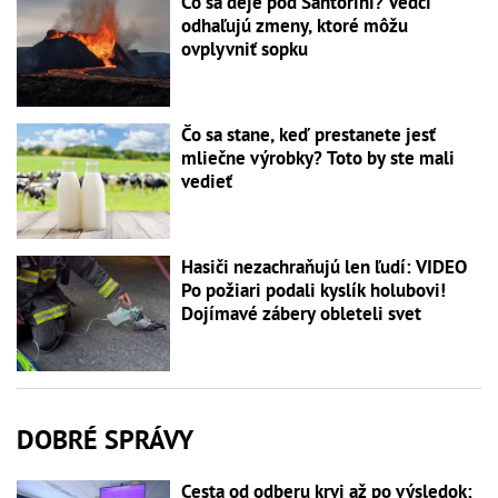
Čo sa deje pod Santorini? Vedci
odhaľujú zmeny, ktoré môžu
ovplyvniť sopku
Čo sa stane, keď prestanete jesť
mliečne výrobky? Toto by ste mali
vedieť
Hasiči nezachraňujú len ľudí: VIDEO
Po požiari podali kyslík holubovi!
Dojímavé zábery obleteli svet
DOBRÉ SPRÁVY
Cesta od odberu krvi až po výsledok: