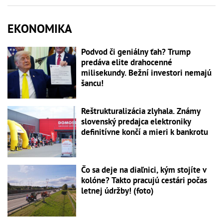
EKONOMIKA
Podvod či geniálny ťah? Trump
predáva elite drahocenné
milisekundy. Bežní investori nemajú
šancu!
Reštrukturalizácia zlyhala. Známy
slovenský predajca elektroniky
definitívne končí a mieri k bankrotu
Čo sa deje na diaľnici, kým stojíte v
kolóne? Takto pracujú cestári počas
letnej údržby! (foto)