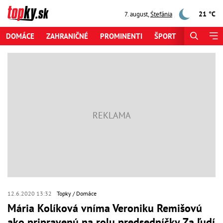
21 °C
7. august
,
Štefánia
DOMÁCE
ZAHRANIČNÉ
PROMINENTI
ŠPORT
ZAUJÍMAV
12.6.2020 13:32
Topky
Domáce
Mária Kolíková vníma Veroniku Remišovú
ako pripravenú na rolu predsedníčky Za ľudí