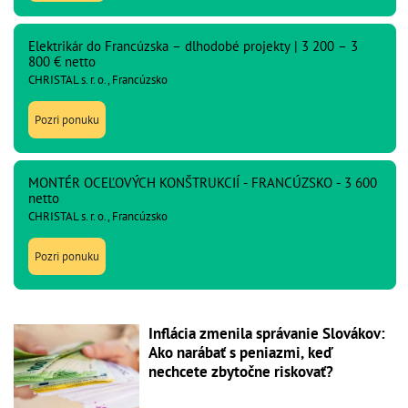
Elektrikár do Francúzska – dlhodobé projekty | 3 200 – 3
800 € netto
CHRISTAL s. r. o., Francúzsko
Pozri ponuku
MONTÉR OCEĽOVÝCH KONŠTRUKCIÍ - FRANCÚZSKO - 3 600
netto
CHRISTAL s. r. o., Francúzsko
Pozri ponuku
Inflácia zmenila správanie Slovákov:
Ako narábať s peniazmi, keď
nechcete zbytočne riskovať?