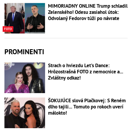
MIMORIADNY ONLINE Trump schladil
Zelenského! Odesu zasiahol útok:
Odvolaný Fedorov túži po návrate
FOTO
PROMINENTI
Strach o hviezdu Let's Dance:
Hrôzostrašná FOTO z nemocnice a...
Zvláštny odkaz!
ŠOKUJÚCE slová Plačkovej: S Reném
dlho tajili... Tomuto po rokoch uverí
málokto!