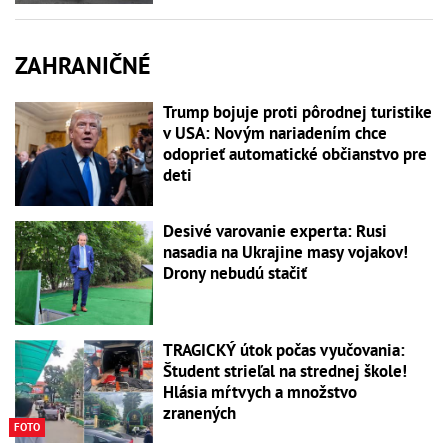
ZAHRANIČNÉ
Trump bojuje proti pôrodnej turistike
v USA: Novým nariadením chce
odoprieť automatické občianstvo pre
deti
Desivé varovanie experta: Rusi
nasadia na Ukrajine masy vojakov!
Drony nebudú stačiť
TRAGICKÝ útok počas vyučovania:
Študent strieľal na strednej škole!
Hlásia mŕtvych a množstvo
zranených
FOTO