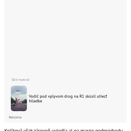
Vodič pod vplyvom drog na R1 skúsil utiecť
hliadke
Reklama
Kolíková však zároveň uviedla aj na margo podpredsedu