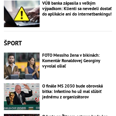
VÚB banka zápasila s veľkým
výpadkom: Klienti sa nevedeli dostať
do aplikácie ani do internetbankingu!
ŠPORT
FOTO Messiho žena v bikinách:
Komentár Ronaldovej Georginy
vyvolal ošiaľ
O finále MS 2030 bude obrovská
bitka: Infantino ho už mal sľúbiť
jednému z organizátorov