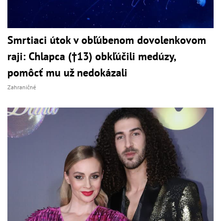
Smrtiaci útok v obľúbenom dovolenkovom
raji: Chlapca (†13) obkľúčili medúzy,
pomôcť mu už nedokázali
Zahraničné