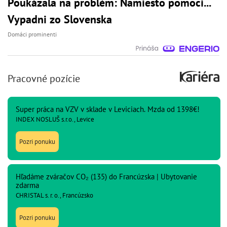
Poukázala na problém: Namiesto pomoci...
Vypadni zo Slovenska
Domáci prominenti
Pracovné pozície
Super práca na VZV v sklade v Leviciach. Mzda od 1398€!
INDEX NOSLUŠ s.r.o., Levice
Pozri ponuku
Hľadáme zváračov CO₂ (135) do Francúzska | Ubytovanie
zdarma
CHRISTAL s. r. o., Francúzsko
Pozri ponuku