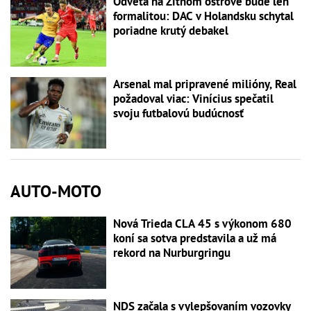
Odveta na Žitnom ostrove bude len
formalitou: DAC v Holandsku schytal
poriadne krutý debakel
Arsenal mal pripravené milióny, Real
požadoval viac: Vinícius spečatil
svoju futbalovú budúcnosť
AUTO-MOTO
Nová Trieda CLA 45 s výkonom 680
koní sa sotva predstavila a už má
rekord na Nurburgringu
NDS začala s vylepšovaním vozovky