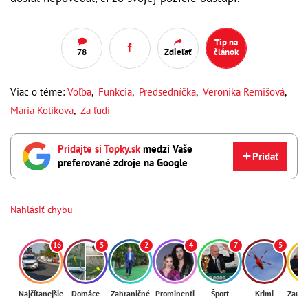
Tip na
78
Zdieľať
článok
Viac o téme:
Voľba
,
Funkcia
,
Predsedníčka
,
Veronika Remišová
,
Mária Kolíková
,
Za ľudí
Pridajte si Topky.sk
medzi Vaše
Pridať
preferované zdroje na Google
Nahlásiť chybu
16
5
2
4
7
5
Najčítanejšie
Domáce
Zahraničné
Prominenti
Šport
Krimi
Zaují