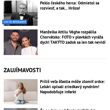
Peklo českého herca: Odmietol sa
rozviesť, a tak... Hrôza!
128 FB INTERAKCIÍ
Manželka Attilu Végha rozpálila
Chorvátsko: FOTO v plavkách vyráža
dych! TAKÝTO zadok sa len tak nevidí
ZAUJÍMAVOSTI
Príliš veľa šťastia môže zlomiť srdce:
Lekári opísali zriedkavý syndróm!
Napodobňuje infarkt