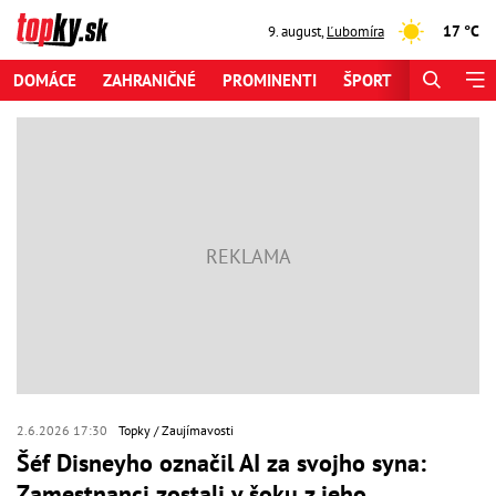
17 °C
9. august
,
Ľubomíra
DOMÁCE
ZAHRANIČNÉ
PROMINENTI
ŠPORT
ZAUJÍMAV
2.6.2026 17:30
Topky
Zaujímavosti
Šéf Disneyho označil AI za svojho syna:
Zamestnanci zostali v šoku z jeho