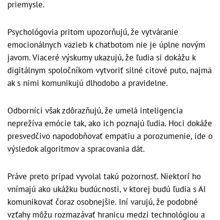
priemysle.
Psychológovia pritom upozorňujú, že vytváranie
emocionálnych väzieb k chatbotom nie je úplne novým
javom. Viaceré výskumy ukazujú, že ľudia si dokážu k
digitálnym spoločníkom vytvoriť silné citové puto, najmä
ak s nimi komunikujú dlhodobo a pravidelne.
Odborníci však zdôrazňujú, že umelá inteligencia
neprežíva emócie tak, ako ich poznajú ľudia. Hoci dokáže
presvedčivo napodobňovať empatiu a porozumenie, ide o
výsledok algoritmov a spracovania dát.
Práve preto prípad vyvolal takú pozornosť. Niektorí ho
vnímajú ako ukážku budúcnosti, v ktorej budú ľudia s AI
komunikovať čoraz osobnejšie. Iní varujú, že podobné
vzťahy môžu rozmazávať hranicu medzi technológiou a