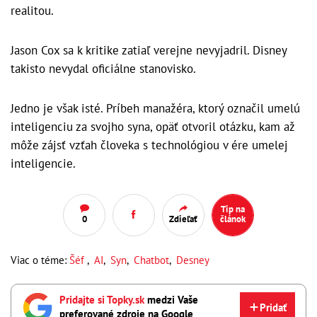
realitou.
Jason Cox sa k kritike zatiaľ verejne nevyjadril. Disney
takisto nevydal oficiálne stanovisko.
Jedno je však isté. Príbeh manažéra, ktorý označil umelú
inteligenciu za svojho syna, opäť otvoril otázku, kam až
môže zájsť vzťah človeka s technológiou v ére umelej
inteligencie.
Tip na
0
Zdieľať
článok
Viac o téme:
Šéf
,
AI
,
Syn
,
Chatbot
,
Desney
Pridajte si Topky.sk
medzi Vaše
Pridať
preferované zdroje na Google