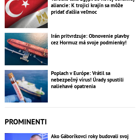
aliancie: K trojici krajín sa môže
pridať ďalšia veľmoc
Irán pritvrdzuje: Obnovenie plavby
cez Hormuz má svoje podmienky!
Poplach v Európe: Vrátil sa
nebezpečný vírus! Úrady spustili
naliehavé opatrenia
PROMINENTI
Ako Gáboríkovci roky budovali svoj