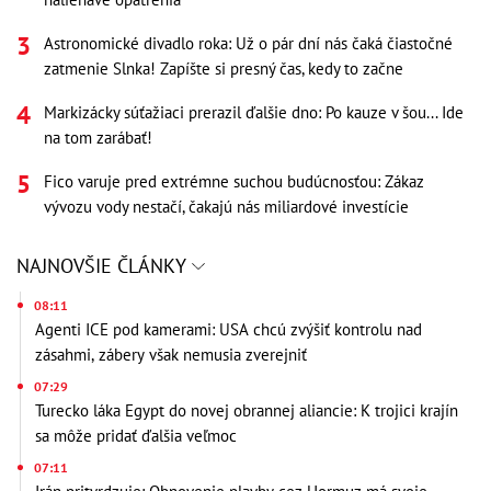
Astronomické divadlo roka: Už o pár dní nás čaká čiastočné
zatmenie Slnka! Zapíšte si presný čas, kedy to začne
Markizácky súťažiaci prerazil ďalšie dno: Po kauze v šou... Ide
na tom zarábať!
Fico varuje pred extrémne suchou budúcnosťou: Zákaz
vývozu vody nestačí, čakajú nás miliardové investície
NAJNOVŠIE ČLÁNKY
08:11
Agenti ICE pod kamerami: USA chcú zvýšiť kontrolu nad
zásahmi, zábery však nemusia zverejniť
07:29
Turecko láka Egypt do novej obrannej aliancie: K trojici krajín
sa môže pridať ďalšia veľmoc
07:11