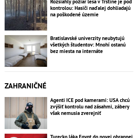
Rozsiahly požiar lesa v Trstíne je pod
kontrolou: Hasiči naďalej dohliadajú
na poškodené územie
Bratislavské univerzity neubytujú
všetkých študentov: Mnohí ostanú
bez miesta na internáte
ZAHRANIČNÉ
Agenti ICE pod kamerami: USA chcú
zvýšiť kontrolu nad zásahmi, zábery
však nemusia zverejniť
Turecko láka Egypt do novej obrannej