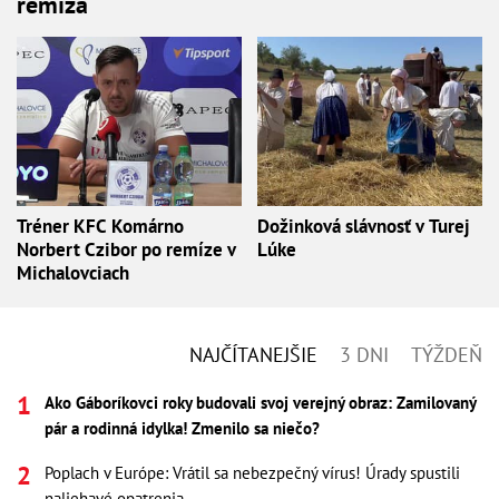
remíza
Tréner KFC Komárno
Dožinková slávnosť v Turej
Norbert Czibor po remíze v
Lúke
Michalovciach
NAJČÍTANEJŠIE
3 DNI
TÝŽDEŇ
Ako Gáboríkovci roky budovali svoj verejný obraz: Zamilovaný
pár a rodinná idylka! Zmenilo sa niečo?
Poplach v Európe: Vrátil sa nebezpečný vírus! Úrady spustili
naliehavé opatrenia