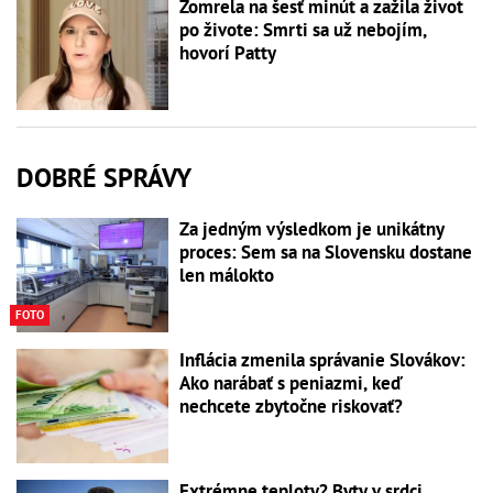
Zomrela na šesť minút a zažila život
po živote: Smrti sa už nebojím,
hovorí Patty
DOBRÉ SPRÁVY
Za jedným výsledkom je unikátny
proces: Sem sa na Slovensku dostane
len málokto
FOTO
Inflácia zmenila správanie Slovákov:
Ako narábať s peniazmi, keď
nechcete zbytočne riskovať?
Extrémne teploty? Byty v srdci