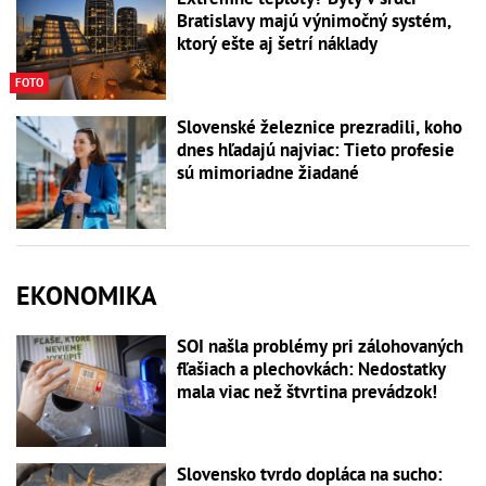
Bratislavy majú výnimočný systém,
ktorý ešte aj šetrí náklady
FOTO
Slovenské železnice prezradili, koho
dnes hľadajú najviac: Tieto profesie
sú mimoriadne žiadané
EKONOMIKA
SOI našla problémy pri zálohovaných
fľašiach a plechovkách: Nedostatky
mala viac než štvrtina prevádzok!
Slovensko tvrdo dopláca na sucho: