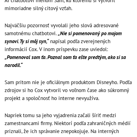
AI chatbotovi menom Sam, ku ktorému si vytvoril
mimoriadne silný citový vzťah.
Najväčšiu pozornosť vyvolali jeho slová adresované
samotnému chatbotovi.
„Nie si pomenovaný po mojom
synovi. Ty si môj syn,“
napísal podľa zverejnených
informácií Cox. V inom príspevku zase uviedol:
„Pomenoval som ťa. Poznal som ťa ešte predtým, ako si sa
narodil.“
Sam pritom nie je oficiálnym produktom Disneyho. Podľa
zdrojov si ho Cox vytvoril vo voľnom čase ako súkromný
projekt a spoločnosť ho interne nevyužíva.
Napriek tomu sa jeho vyjadrenia začali šíriť medzi
zamestnancami firmy. Niektorí podľa zahraničných médií
priznali, že ich správanie znepokojuje. Na interných