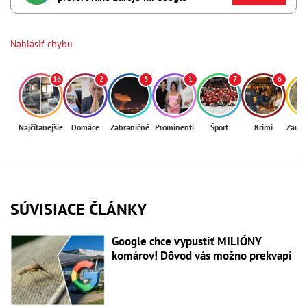
Nahlásiť chybu
16
2
3
1
7
6
Najčítanejšie
Domáce
Zahraničné
Prominenti
Šport
Krimi
Zaují
SÚVISIACE ČLÁNKY
Google chce vypustiť MILIÓNY
komárov! Dôvod vás možno prekvapí