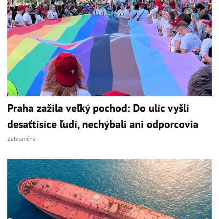
Praha zažila veľký pochod: Do ulíc vyšli
desaťtisíce ľudí, nechýbali ani odporcovia
Zahraničné