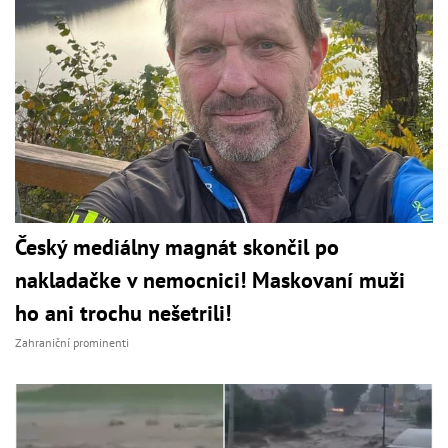
Český mediálny magnát skončil po
nakladačke v nemocnici! Maskovaní muži
ho ani trochu nešetrili!
Zahraniční prominenti