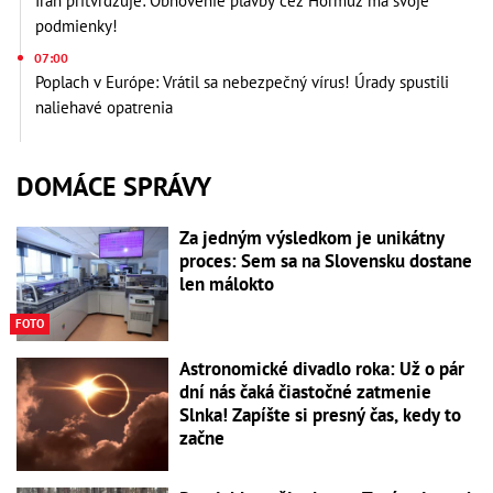
Irán pritvrdzuje: Obnovenie plavby cez Hormuz má svoje
podmienky!
07:00
Poplach v Európe: Vrátil sa nebezpečný vírus! Úrady spustili
naliehavé opatrenia
DOMÁCE SPRÁVY
Za jedným výsledkom je unikátny
proces: Sem sa na Slovensku dostane
len málokto
FOTO
Astronomické divadlo roka: Už o pár
dní nás čaká čiastočné zatmenie
Slnka! Zapíšte si presný čas, kedy to
začne