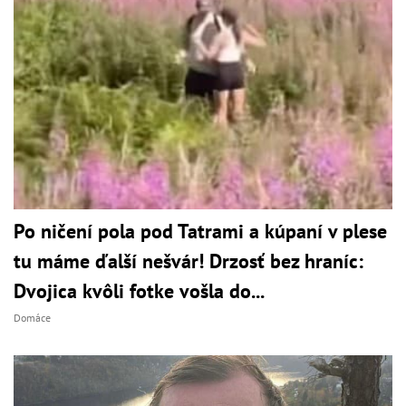
Po ničení pola pod Tatrami a kúpaní v plese
tu máme ďalší nešvár! Drzosť bez hraníc:
Dvojica kvôli fotke vošla do...
Domáce