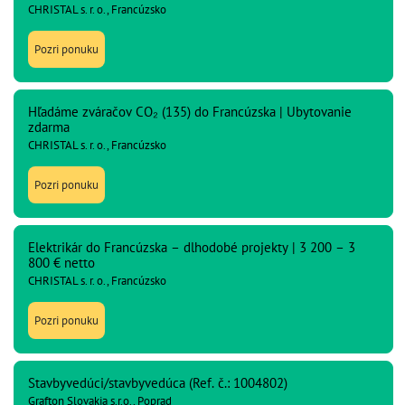
CHRISTAL s. r. o., Francúzsko
Pozri ponuku
Hľadáme zváračov CO₂ (135) do Francúzska | Ubytovanie
zdarma
CHRISTAL s. r. o., Francúzsko
Pozri ponuku
Elektrikár do Francúzska – dlhodobé projekty | 3 200 – 3
800 € netto
CHRISTAL s. r. o., Francúzsko
Pozri ponuku
Stavbyvedúci/stavbyvedúca (Ref. č.: 1004802)
Grafton Slovakia s.r.o., Poprad