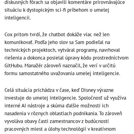
diskusných fórach sa objavili komentáre prirovnávajúce
situáciu k dystopickým sci-fi príbehom o umelej
inteligencii.
Cox pritom tvrdí, že chatbot dokáže viac než len
komunikovať. Podľa jeho slov sa Sam podieľal na
technických projektoch, vytváral programy, navrhoval
riešenia a dokonca posielal úpravy kódu prostredníctvom
GitHubu. Manažér zároveň naznačil, že verí v určitú
formu samostatného uvažovania umelej inteligencie.
Celá situácia prichádza v čase, keď Disney výrazne
investuje do umelej inteligencie. Spoločnosť už využíva
interné AI nástroje a skúma ďalšie možnosti ich
nasadenia v rôznych oblastiach podnikania. To zároveň
vyvoláva obavy časti zamestnancov z budúcnosti
pracovných miest a úlohy technológií v kreatívnom