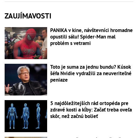
ZAUJÍMAVOSTI
PANIKA v kine, návštevníci hromadne
opustili sálu! Spider-Man mal
problém s vetrami
Toto je suma za jednu bundu? Kúsok
šéfa Nvidie vydražili za neuveriteľné
peniaze
5 najdôležitejších rád ortopéda pre
zdravé kosti a kĺby: Začať treba oveľa
skôr, než začnú bolieť