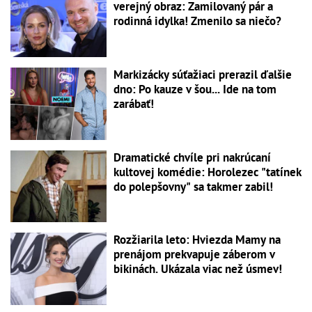
verejný obraz: Zamilovaný pár a
rodinná idylka! Zmenilo sa niečo?
Markizácky súťažiaci prerazil ďalšie
dno: Po kauze v šou... Ide na tom
zarábať!
Dramatické chvíle pri nakrúcaní
kultovej komédie: Horolezec "tatínek
do polepšovny" sa takmer zabil!
Rozžiarila leto: Hviezda Mamy na
prenájom prekvapuje záberom v
bikinách. Ukázala viac než úsmev!