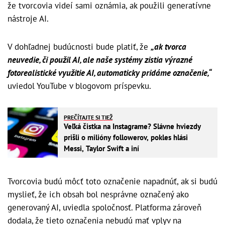
že tvorcovia videí sami oznámia, ak použili generatívne
nástroje AI.
V dohľadnej budúcnosti bude platiť, že
„ak tvorca
neuvedie, či použil AI, ale naše systémy zistia výrazné
fotorealistické využitie AI, automaticky pridáme označenie,“
uviedol YouTube v blogovom príspevku.
PREČÍTAJTE SI TIEŽ
Veľká čistka na Instagrame? Slávne hviezdy
prišli o milióny followerov, pokles hlási
Messi, Taylor Swift a iní
Tvorcovia budú môcť toto označenie napadnúť, ak si budú
myslieť, že ich obsah bol nesprávne označený ako
generovaný AI, uviedla spoločnosť. Platforma zároveň
dodala, že tieto označenia nebudú mať vplyv na