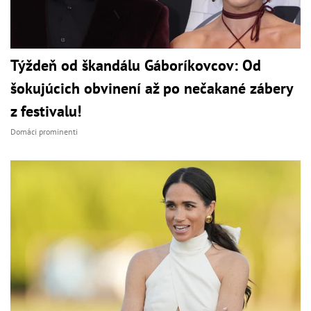
Týždeň od škandálu Gáboríkovcov: Od
šokujúcich obvinení až po nečakané zábery
z festivalu!
Domáci prominenti