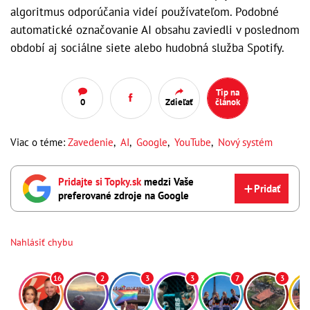
algoritmus odporúčania videí používateľom. Podobné
automatické označovanie AI obsahu zaviedli v poslednom
období aj sociálne siete alebo hudobná služba Spotify.
Tip na
0
Zdieľať
článok
Viac o téme:
Zavedenie
,
AI
,
Google
,
YouTube
,
Nový systém
Pridajte si Topky.sk
medzi Vaše
Pridať
preferované zdroje na Google
Nahlásiť chybu
16
2
3
3
7
3