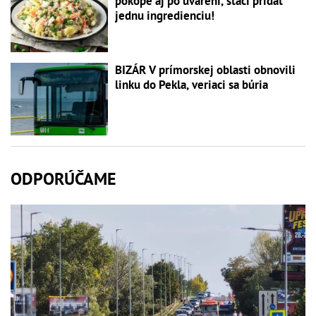
pokope aj po uvarení, stačí pridať
jednu ingredienciu!
BIZÁR V prímorskej oblasti obnovili
linku do Pekla, veriaci sa búria
ODPORÚČAME