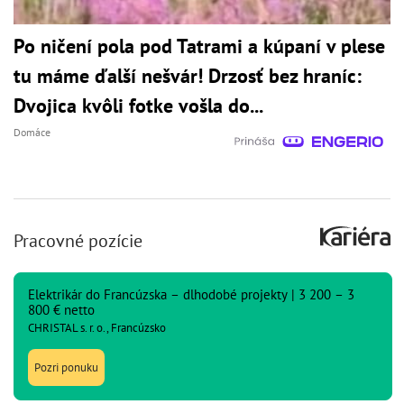
Po ničení pola pod Tatrami a kúpaní v plese
tu máme ďalší nešvár! Drzosť bez hraníc:
Dvojica kvôli fotke vošla do...
Domáce
Pracovné pozície
Elektrikár do Francúzska – dlhodobé projekty | 3 200 – 3
800 € netto
CHRISTAL s. r. o., Francúzsko
Pozri ponuku