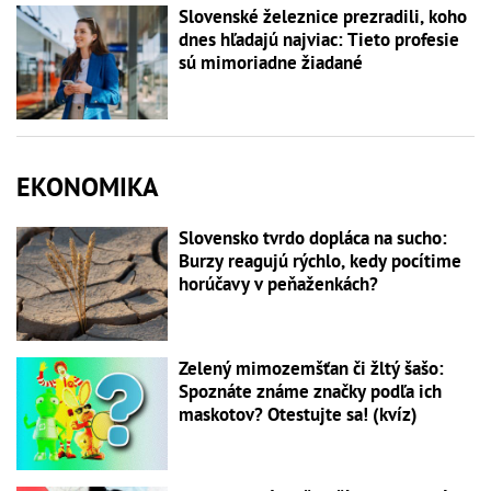
Slovenské železnice prezradili, koho
dnes hľadajú najviac: Tieto profesie
sú mimoriadne žiadané
EKONOMIKA
Slovensko tvrdo dopláca na sucho:
Burzy reagujú rýchlo, kedy pocítime
horúčavy v peňaženkách?
Zelený mimozemšťan či žltý šašo:
Spoznáte známe značky podľa ich
maskotov? Otestujte sa! (kvíz)