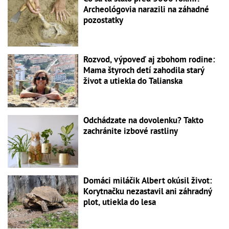
Archeológovia narazili na záhadné
pozostatky
Rozvod, výpoveď aj zbohom rodine:
Mama štyroch detí zahodila starý
život a utiekla do Talianska
Odchádzate na dovolenku? Takto
zachránite izbové rastliny
Domáci miláčik Albert okúsil život:
Korytnačku nezastavil ani záhradný
plot, utiekla do lesa