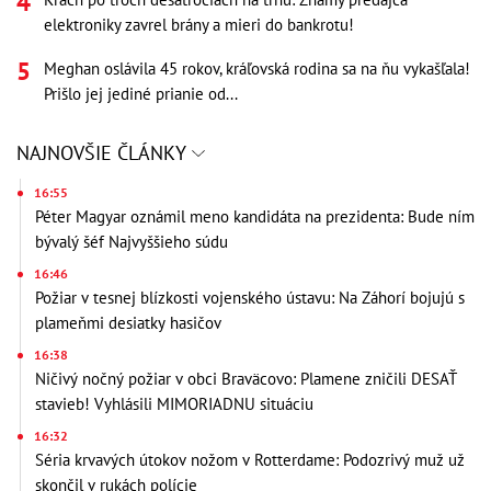
elektroniky zavrel brány a mieri do bankrotu!
Meghan oslávila 45 rokov, kráľovská rodina sa na ňu vykašľala!
Prišlo jej jediné prianie od...
NAJNOVŠIE ČLÁNKY
16:55
Péter Magyar oznámil meno kandidáta na prezidenta: Bude ním
bývalý šéf Najvyššieho súdu
16:46
Požiar v tesnej blízkosti vojenského ústavu: Na Záhorí bojujú s
plameňmi desiatky hasičov
16:38
Ničivý nočný požiar v obci Braväcovo: Plamene zničili DESAŤ
stavieb! Vyhlásili MIMORIADNU situáciu
16:32
Séria krvavých útokov nožom v Rotterdame: Podozrivý muž už
skončil v rukách polície