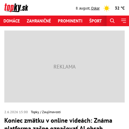
32 °C
8. august
,
Oskar
DOMÁCE
ZAHRANIČNÉ
PROMINENTI
ŠPORT
ZAUJÍMAV
2.6.2026 15:00
Topky
Zaujímavosti
Koniec zmätku v online videách: Známa
platforma začne označovať AI obsah