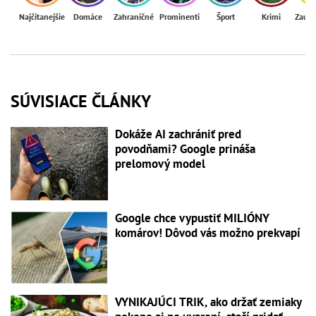
Najčítanejšie
Domáce
Zahraničné
Prominenti
Šport
Krimi
Zaují
SÚVISIACE ČLÁNKY
Dokáže AI zachrániť pred
povodňami? Google prináša
prelomový model
Google chce vypustiť MILIÓNY
komárov! Dôvod vás možno prekvapí
VYNIKAJÚCI TRIK, ako držať zemiaky