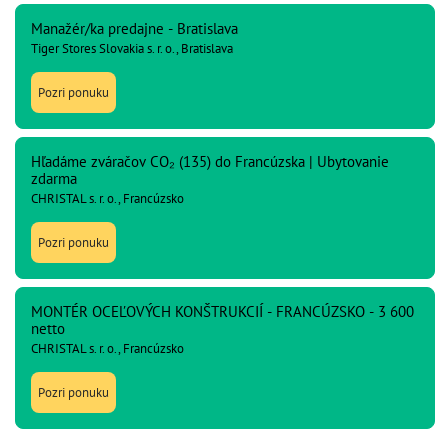
Manažér/ka predajne - Bratislava
Tiger Stores Slovakia s. r. o., Bratislava
Pozri ponuku
Hľadáme zváračov CO₂ (135) do Francúzska | Ubytovanie
zdarma
CHRISTAL s. r. o., Francúzsko
Pozri ponuku
MONTÉR OCEĽOVÝCH KONŠTRUKCIÍ - FRANCÚZSKO - 3 600
netto
CHRISTAL s. r. o., Francúzsko
Pozri ponuku