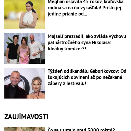
Meghan oslávila 45 rokov, kráľovská
rodina sa na ňu vykašľala! Prišlo jej
jediné prianie od...
Majself prezradil, ako zvláda výchovu
pätnásťročného syna Nikolasa:
Ideálny tínedžer?!
Týždeň od škandálu Gáboríkovcov: Od
šokujúcich obvinení až po nečakané
zábery z festivalu!
ZAUJÍMAVOSTI
Čo sa tu stalo pred 3000 rokmi?