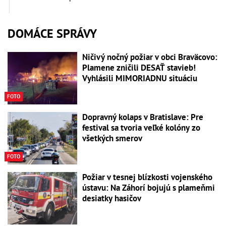
DOMÁCE SPRÁVY
Ničivý nočný požiar v obci Braväcovo:
Plamene zničili DESAŤ stavieb!
Vyhlásili MIMORIADNU situáciu
FOTO
Dopravný kolaps v Bratislave: Pre
festival sa tvoria veľké kolóny zo
všetkých smerov
FOTO
Požiar v tesnej blízkosti vojenského
ústavu: Na Záhorí bojujú s plameňmi
desiatky hasičov