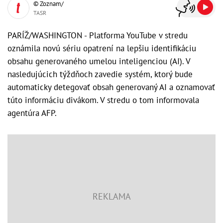
© Zoznam/
TASR
PARÍŽ/WASHINGTON - Platforma YouTube v stredu
oznámila novú sériu opatrení na lepšiu identifikáciu
obsahu generovaného umelou inteligenciou (AI). V
nasledujúcich týždňoch zavedie systém, ktorý bude
automaticky detegovať obsah generovaný AI a oznamovať
túto informáciu divákom. V stredu o tom informovala
agentúra AFP.