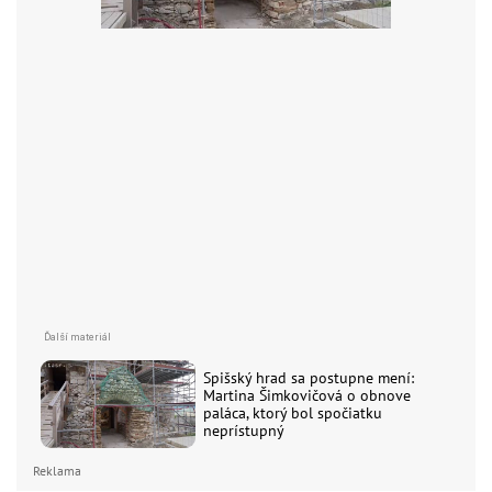
Spišský hrad sa postupne mení:
Martina Šimkovičová o obnove
paláca, ktorý bol spočiatku
neprístupný
Reklama