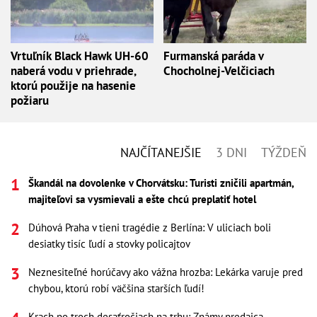
Vrtuľník Black Hawk UH-60
Furmanská paráda v
naberá vodu v priehrade,
Chocholnej-Velčiciach
ktorú použije na hasenie
požiaru
NAJČÍTANEJŠIE
3 DNI
TÝŽDEŇ
Škandál na dovolenke v Chorvátsku: Turisti zničili apartmán,
majiteľovi sa vysmievali a ešte chcú preplatiť hotel
Dúhová Praha v tieni tragédie z Berlína: V uliciach boli
desiatky tisíc ľudí a stovky policajtov
Neznesiteľné horúčavy ako vážna hrozba: Lekárka varuje pred
chybou, ktorú robí väčšina starších ľudí!
Krach po troch desaťročiach na trhu: Známy predajca