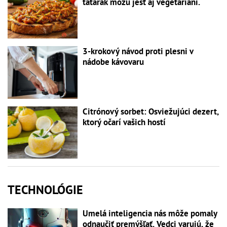
tatarák môžu jesť aj vegetariáni.
3-krokový návod proti plesni v
nádobe kávovaru
Citrónový sorbet: Osviežujúci dezert,
ktorý očarí vašich hostí
TECHNOLÓGIE
Umelá inteligencia nás môže pomaly
odnaučiť premýšľať. Vedci varujú, že