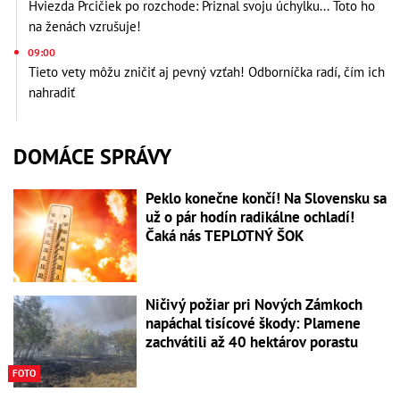
Hviezda Prcičiek po rozchode: Priznal svoju úchylku... Toto ho
na ženách vzrušuje!
09:00
Tieto vety môžu zničiť aj pevný vzťah! Odborníčka radí, čím ich
nahradiť
DOMÁCE SPRÁVY
Peklo konečne končí! Na Slovensku sa
už o pár hodín radikálne ochladí!
Čaká nás TEPLOTNÝ ŠOK
Ničivý požiar pri Nových Zámkoch
napáchal tisícové škody: Plamene
zachvátili až 40 hektárov porastu
FOTO