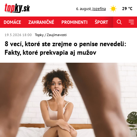
29 °C
6. august
,
Jozefína
DOMÁCE
ZAHRANIČNÉ
PROMINENTI
ŠPORT
ZAUJÍMAV
19.5.2026 18:00
Topky
Zaujímavosti
8 vecí, ktoré ste zrejme o penise nevedeli:
Fakty, ktoré prekvapia aj mužov