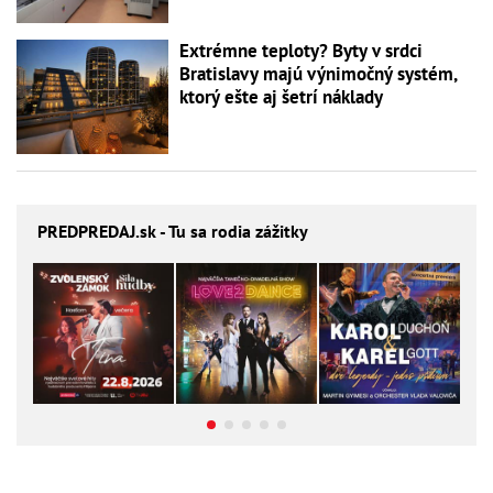
Extrémne teploty? Byty v srdci
Bratislavy majú výnimočný systém,
ktorý ešte aj šetrí náklady
PREDPREDAJ
.sk - Tu sa rodia zážitky