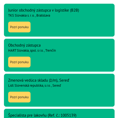
Junior obchodný zástupca v logistike (B2B)
TKS Slovakia s. r. o., Bratislava
Pozri ponuku
Obchodný zástupca
HART Slovakia, spol. s r.o., Trenčín
Pozri ponuku
Zmenová vedúca skladu (ž/m), Sereď
Lidl Slovenská republika, s.r.o., Sereď
Pozri ponuku
Špecialista pre lakovňu (Ref. č.: 1005139)