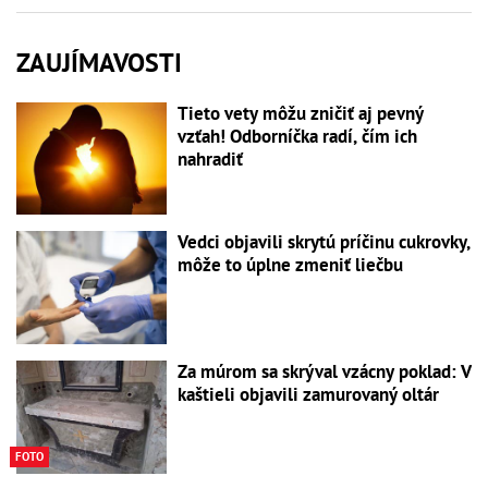
ZAUJÍMAVOSTI
Tieto vety môžu zničiť aj pevný
vzťah! Odborníčka radí, čím ich
nahradiť
Vedci objavili skrytú príčinu cukrovky,
môže to úplne zmeniť liečbu
Za múrom sa skrýval vzácny poklad: V
kaštieli objavili zamurovaný oltár
FOTO