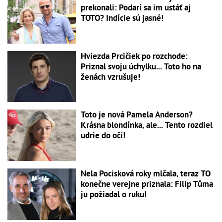
prekonali: Podarí sa im ustáť aj
TOTO? Indície sú jasné!
Hviezda Prcičiek po rozchode:
Priznal svoju úchylku... Toto ho na
ženách vzrušuje!
Toto je nová Pamela Anderson?
Krásna blondínka, ale... Tento rozdiel
udrie do očí!
Nela Pocisková roky mlčala, teraz TO
konečne verejne priznala: Filip Tůma
ju požiadal o ruku!