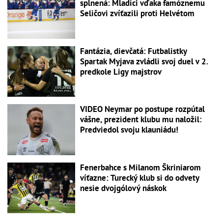
splnená: Mladíci vďaka famóznemu
Seličovi zvíťazili proti Helvétom
Fantázia, dievčatá: Futbalistky
Spartak Myjava zvládli svoj duel v 2.
predkole Ligy majstrov
VIDEO Neymar po postupe rozpútal
vášne, prezident klubu mu naložil:
Predviedol svoju klauniádu!
Fenerbahce s Milanom Škriniarom
víťazne: Turecký klub si do odvety
nesie dvojgólový náskok