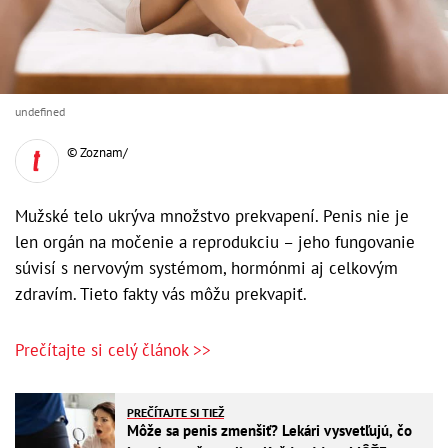
undefined
© Zoznam/
Mužské telo ukrýva množstvo prekvapení. Penis nie je
len orgán na močenie a reprodukciu – jeho fungovanie
súvisí s nervovým systémom, hormónmi aj celkovým
zdravím. Tieto fakty vás môžu prekvapiť.
Prečítajte si celý článok >>
PREČÍTAJTE SI TIEŽ
Môže sa penis zmenšiť? Lekári vysvetľujú, čo