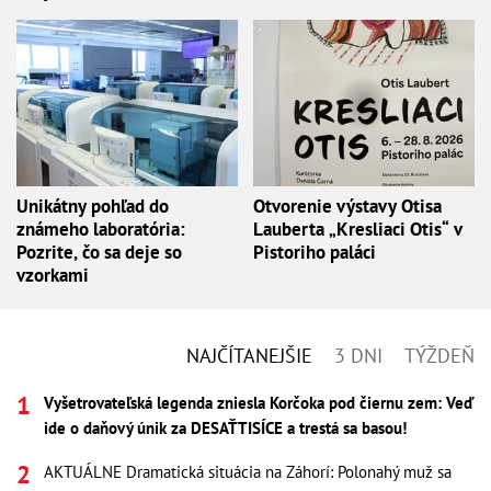
Unikátny pohľad do
Otvorenie výstavy Otisa
známeho laboratória:
Lauberta „Kresliaci Otis“ v
Pozrite, čo sa deje so
Pistoriho paláci
vzorkami
NAJČÍTANEJŠIE
3 DNI
TÝŽDEŇ
Vyšetrovateľská legenda zniesla Korčoka pod čiernu zem: Veď
ide o daňový únik za DESAŤTISÍCE a trestá sa basou!
AKTUÁLNE Dramatická situácia na Záhorí: Polonahý muž sa