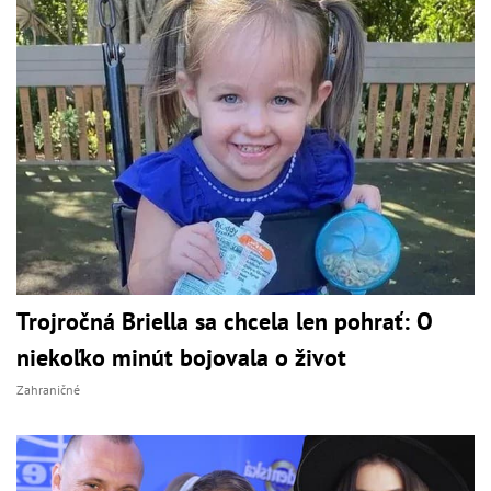
Trojročná Briella sa chcela len pohrať: O
niekoľko minút bojovala o život
Zahraničné