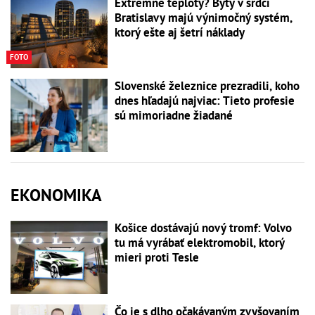
Extrémne teploty? Byty v srdci
Bratislavy majú výnimočný systém,
ktorý ešte aj šetrí náklady
FOTO
Slovenské železnice prezradili, koho
dnes hľadajú najviac: Tieto profesie
sú mimoriadne žiadané
EKONOMIKA
Košice dostávajú nový tromf: Volvo
tu má vyrábať elektromobil, ktorý
mieri proti Tesle
Čo je s dlho očakávaným zvyšovaním