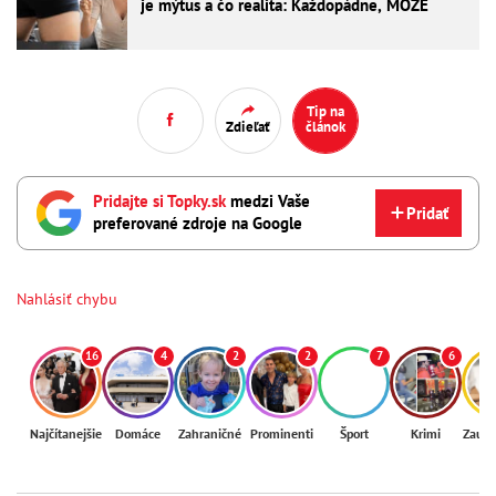
je mýtus a čo realita: Každopádne, MÔŽE
Tip na
Zdieľať
článok
Pridajte si Topky.sk
medzi Vaše
Pridať
preferované zdroje na Google
Nahlásiť chybu
16
4
2
2
7
6
Najčítanejšie
Domáce
Zahraničné
Prominenti
Šport
Krimi
Zaují