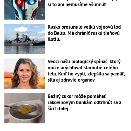
si to ani nemusíme všimnúť
Rusko presunulo veľkú vojnovú loď
do Baltu. Má chrániť ruskú tieňovú
flotilu
Vedci našli biologický spínač, ktorý
môže urýchľovať starnutie celého
tela. Keď ho vypli, zlepšila sa pamäť,
sila aj zdravie orgánov
Bežný cukor môže pomáhať
rakovinovým bunkám odtrhnúť sa a
šíriť ďalej