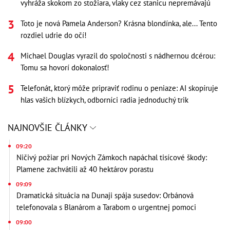
vyhráža skokom zo stožiara, vlaky cez stanicu nepremávajú
Toto je nová Pamela Anderson? Krásna blondínka, ale... Tento
rozdiel udrie do očí!
Michael Douglas vyrazil do spoločnosti s nádhernou dcérou:
Tomu sa hovorí dokonalosť!
Telefonát, ktorý môže pripraviť rodinu o peniaze: AI skopíruje
hlas vašich blízkych, odborníci radia jednoduchý trik
NAJNOVŠIE ČLÁNKY
09:20
Ničivý požiar pri Nových Zámkoch napáchal tisícové škody:
Plamene zachvátili až 40 hektárov porastu
09:09
Dramatická situácia na Dunaji spája susedov: Orbánová
telefonovala s Blanárom a Tarabom o urgentnej pomoci
09:00