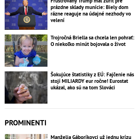
Frustrovaný Trump mal zúriť pre
prázdne sklady munície: Biely dom
rázne reaguje na údajné nezhody vo
velení
Trojročná Briella sa chcela len pohrať:
O niekoľko minút bojovala o život
Šokujúce štatistiky z EÚ: Fajčenie nás
stojí MILIARDY eur ročne! Eurostat
ukázal, ako sú na tom Slováci
PROMINENTI
Manželia Gáboríkovci už jednu krízu