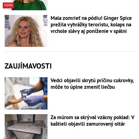
FOTO
Mala zomrieť na pódiu! Ginger Spice
prežila vyhrážky teroristu, kolaps na
vrchole slávy aj poníženie v spálni
ZAUJÍMAVOSTI
Vedci objavili skrytú príčinu cukrovky,
môže to úplne zmeniť liečbu
Za múrom sa skrýval vzácny poklad: V
kaštieli objavili zamurovaný oltár