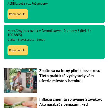
ALTEN, spol. s r.o., Ružomberok
Pozri ponuku
Montážny pracovník v Bernolákove - 2 zmeny ! (Ref. č.:
1002865)
Grafton Slovakia s.r.o., Senec
Pozri ponuku
Zbaľte sa na letný piknik bez stresu:
Tieto praktické vychytávky vám
ušetria miesto v batohu!
Inflácia zmenila správanie Slovákov:
Ako narábať s peniazmi, keď