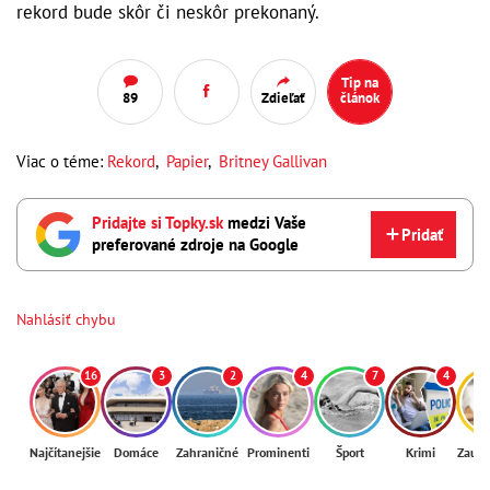
rekord bude skôr či neskôr prekonaný.
Tip na
89
Zdieľať
článok
Viac o téme:
Rekord
,
Papier
,
Britney Gallivan
Pridajte si Topky.sk
medzi Vaše
Pridať
preferované zdroje na Google
Nahlásiť chybu
16
3
2
4
7
4
Najčítanejšie
Domáce
Zahraničné
Prominenti
Šport
Krimi
Zaují