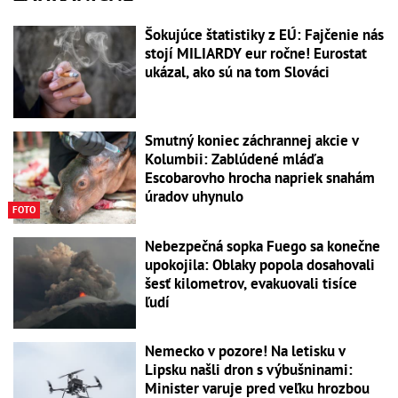
Šokujúce štatistiky z EÚ: Fajčenie nás
stojí MILIARDY eur ročne! Eurostat
ukázal, ako sú na tom Slováci
Smutný koniec záchrannej akcie v
Kolumbii: Zablúdené mláďa
Escobarovho hrocha napriek snahám
úradov uhynulo
FOTO
Nebezpečná sopka Fuego sa konečne
upokojila: Oblaky popola dosahovali
šesť kilometrov, evakuovali tisíce
ľudí
Nemecko v pozore! Na letisku v
Lipsku našli dron s výbušninami:
Minister varuje pred veľku hrozbou