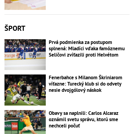
ŠPORT
Prvá podmienka za postupom
splnená: Mladíci vďaka famóznemu
Seličovi zvíťazili proti Helvétom
Fenerbahce s Milanom Škriniarom
víťazne: Turecký klub si do odvety
nesie dvojgólový náskok
Obavy sa naplnili: Carlos Alcaraz
oznámil svetu správu, ktorú sme
nechceli počuť