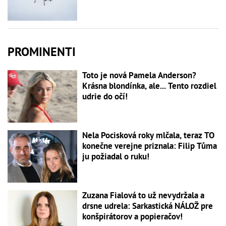
PROMINENTI
Toto je nová Pamela Anderson?
Krásna blondínka, ale... Tento rozdiel
udrie do očí!
Nela Pocisková roky mlčala, teraz TO
konečne verejne priznala: Filip Tůma
ju požiadal o ruku!
Zuzana Fialová to už nevydržala a
drsne udrela: Sarkastická NÁLOŽ pre
konšpirátorov a popieračov!