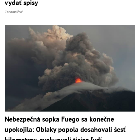
vydať spisy
Zahraničné
Nebezpečná sopka Fuego sa konečne
upokojila: Oblaky popola dosahovali šesť
kilometrov, evakuovali tisíce ľudí