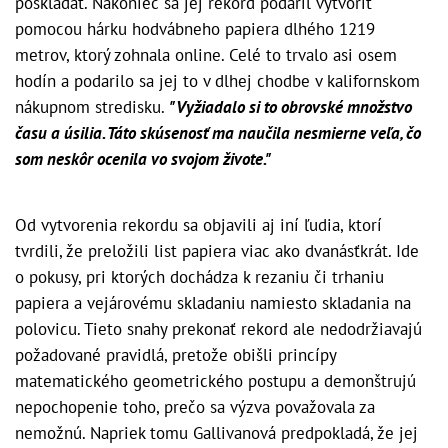
poskladať. Nakoniec sa jej rekord podaril vytvoriť
pomocou hárku hodvábneho papiera dlhého 1219
metrov, ktorý zohnala online. Celé to trvalo asi osem
hodín a podarilo sa jej to v dlhej chodbe v kalifornskom
nákupnom stredisku.
"Vyžiadalo si to obrovské množstvo
času a úsilia. Táto skúsenosť ma naučila nesmierne veľa, čo
som neskôr ocenila vo svojom živote."
Od vytvorenia rekordu sa objavili aj iní ľudia, ktorí
tvrdili, že preložili list papiera viac ako dvanásťkrát. Ide
o pokusy, pri ktorých dochádza k rezaniu či trhaniu
papiera a vejárovému skladaniu namiesto skladania na
polovicu. Tieto snahy prekonať rekord ale nedodržiavajú
požadované pravidlá, pretože obišli princípy
matematického geometrického postupu a demonštrujú
nepochopenie toho, prečo sa výzva považovala za
nemožnú. Napriek tomu Gallivanová predpokladá, že jej