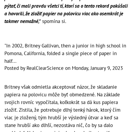
pýtať, či mali pravdu všetci tí, ktorí sa o tento rekord pokúšali
a hovorili, že zložiť papier na polovicu viac ako osemkrát je
takmer nemožné,"
spomína si.
"In 2002, Britney Gallivan, then a junior in high school in
Pomona, California, folded a single piece of paper in
half...
Posted by
RealClearScience
on
Monday, January 9, 2023
Britney však odmietla akceptovať názor, že skladanie
papiera na polovicu môže byť obmedzené. Na základe
svojich rovníc vypočítala, koľkokrát sa dá kus papiera
zložiť. Zistila, že potrebuje dlhý tenký hárok, ktorý čím
viac je zložený, tým hrubší je výsledný útvar a keď sa
stane hrubší ako dlhší, nezostáva nič, čo by sa dalo