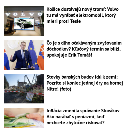
Košice dostávajú nový tromf: Volvo
tu má vyrábať elektromobil, ktorý
mieri proti Tesle
Čo je s dlho očakávaným zvyšovaním
dôchodkov? Kľúčový termín sa blíži,
upokojuje Erik Tomáš!
Stovky banských budov idú k zemi:
Pozrite si koniec jednej éry na hornej
Nitre! (foto)
Inflácia zmenila správanie Slovákov:
Ako narábať s peniazmi, keď
nechcete zbytočne riskovať?