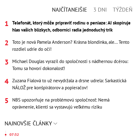
NAJČÍTANEJŠIE
3 DNI
TÝŽDEŇ
Telefonát, ktorý môže pripraviť rodinu o peniaze: AI skopíruje
hlas vašich blízkych, odborníci radia jednoduchý trik
Toto je nová Pamela Anderson? Krásna blondínka, ale... Tento
rozdiel udrie do očí!
Michael Douglas vyrazil do spoločnosti s nádhernou dcérou:
Tomu sa hovorí dokonalosť!
Zuzana Fialová to už nevydržala a drsne udrela: Sarkastická
NÁLOŽ pre konšpirátorov a popieračov!
NBS upozorňuje na problémovú spoločnosť: Nemá
oprávnenie, klienti sa vystavujú veľkému riziku
NAJNOVŠIE ČLÁNKY
07:32