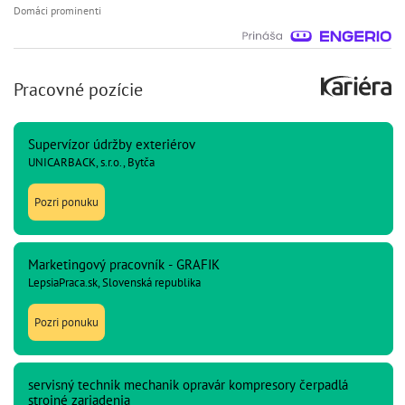
Domáci prominenti
Pracovné pozície
Supervízor údržby exteriérov
UNICARBACK, s.r.o., Bytča
Pozri ponuku
Marketingový pracovník - GRAFIK
LepsiaPraca.sk, Slovenská republika
Pozri ponuku
servisný technik mechanik opravár kompresory čerpadlá
strojné zariadenia