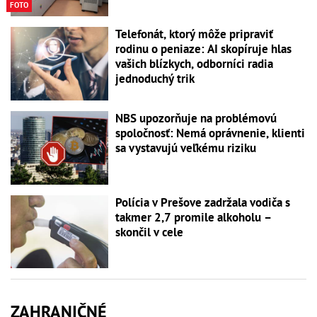
FOTO
Telefonát, ktorý môže pripraviť
rodinu o peniaze: AI skopíruje hlas
vašich blízkych, odborníci radia
jednoduchý trik
NBS upozorňuje na problémovú
spoločnosť: Nemá oprávnenie, klienti
sa vystavujú veľkému riziku
Polícia v Prešove zadržala vodiča s
takmer 2,7 promile alkoholu –
skončil v cele
ZAHRANIČNÉ