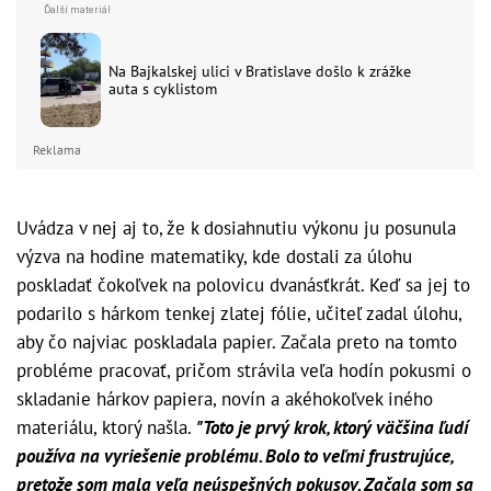
Na Bajkalskej ulici v Bratislave došlo k zrážke
auta s cyklistom
Reklama
Uvádza v nej aj to, že k dosiahnutiu výkonu ju posunula
výzva na hodine matematiky, kde dostali za úlohu
poskladať čokoľvek na polovicu dvanásťkrát. Keď sa jej to
podarilo s hárkom tenkej zlatej fólie, učiteľ zadal úlohu,
aby čo najviac poskladala papier. Začala preto na tomto
probléme pracovať, pričom strávila veľa hodín pokusmi o
skladanie hárkov papiera, novín a akéhokoľvek iného
materiálu, ktorý našla.
"Toto je prvý krok, ktorý väčšina ľudí
používa na vyriešenie problému. Bolo to veľmi frustrujúce,
pretože som mala veľa neúspešných pokusov. Začala som sa