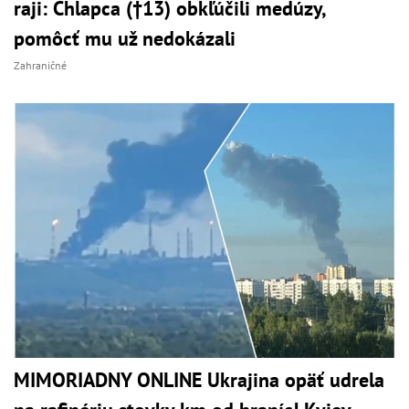
raji: Chlapca (†13) obkľúčili medúzy,
pomôcť mu už nedokázali
Zahraničné
MIMORIADNY ONLINE Ukrajina opäť udrela