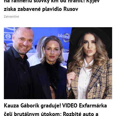
na rafinériu stovky km od hraníc! Kyjev
získa zabavené plavidlo Rusov
Zahraničné
Kauza Gáborík graduje! VIDEO Exfarmárka
čelí brutálnym útokom: Rozbité auto a