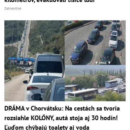
Zahraničné
DRÁMA v Chorvátsku: Na cestách sa tvoria
rozsiahle KOLÓNY, autá stoja aj 30 hodín!
Ľuďom chýbajú toalety aj voda