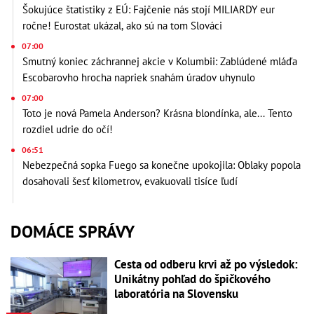
Šokujúce štatistiky z EÚ: Fajčenie nás stojí MILIARDY eur
ročne! Eurostat ukázal, ako sú na tom Slováci
07:00
Smutný koniec záchrannej akcie v Kolumbii: Zablúdené mláďa
Escobarovho hrocha napriek snahám úradov uhynulo
07:00
Toto je nová Pamela Anderson? Krásna blondínka, ale... Tento
rozdiel udrie do očí!
06:51
Nebezpečná sopka Fuego sa konečne upokojila: Oblaky popola
dosahovali šesť kilometrov, evakuovali tisíce ľudí
DOMÁCE SPRÁVY
Cesta od odberu krvi až po výsledok:
Unikátny pohľad do špičkového
laboratória na Slovensku