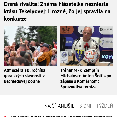
Drsná rivalita! Známa hlásateľka nezniesla
krásu Tekelyovej: Hrozné, čo jej spravila na
konkurze
Atmosféra 30. ročníka
Tréner MFK Zemplín
goralských slávností v
Michalovce Anton Šoltis po
Bachledovej doline
zápase s Komárnom:
Spravodlivá remíza
NAJČÍTANEJŠIE
3 DNI
TÝŽDEŇ