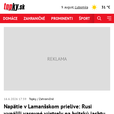
31 °C
9. august
,
Ľubomíra
DOMÁCE
ZAHRANIČNÉ
PROMINENTI
ŠPORT
ZAUJÍMAV
16.6.2026 17:59
Topky
Zahraničné
Napätie v Lamanšskom prielive: Rusi
vypálili varovné výstrely na britskú jachtu