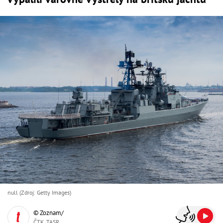
null (Zdroj: Getty Images)
© Zoznam/
ČTK, TASR