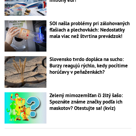
milióny eur!
SOI našla problémy pri zálohovaných
fľašiach a plechovkách: Nedostatky
mala viac než štvrtina prevádzok!
Slovensko tvrdo dopláca na sucho:
Burzy reagujú rýchlo, kedy pocítime
horúčavy v peňaženkách?
Zelený mimozemšťan či žltý šašo:
Spoznáte známe značky podľa ich
maskotov? Otestujte sa! (kvíz)