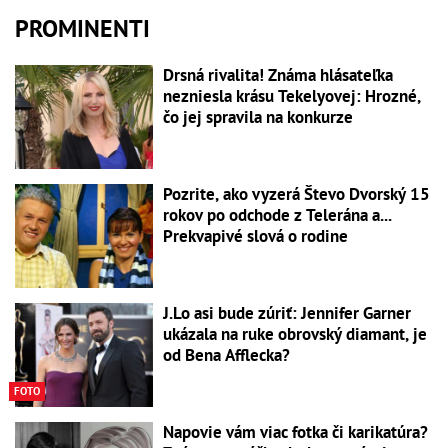
PROMINENTI
Drsná rivalita! Známa hlásateľka
nezniesla krásu Tekelyovej: Hrozné,
čo jej spravila na konkurze
Pozrite, ako vyzerá Števo Dvorský 15
rokov po odchode z Telerána a...
Prekvapivé slová o rodine
J.Lo asi bude zúriť: Jennifer Garner
ukázala na ruke obrovský diamant, je
od Bena Afflecka?
FOTO
Napovie vám viac fotka či karikatúra?