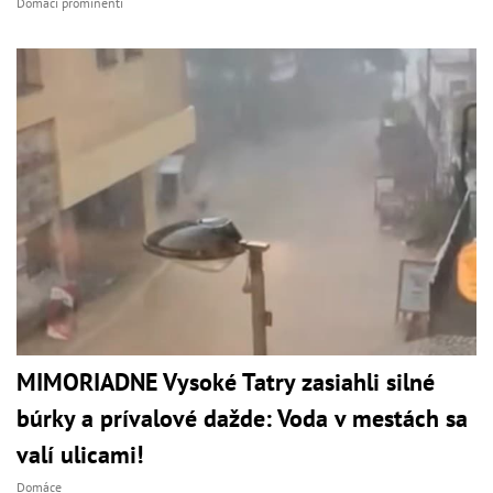
Domáci prominenti
MIMORIADNE Vysoké Tatry zasiahli silné
búrky a prívalové dažde: Voda v mestách sa
valí ulicami!
Domáce