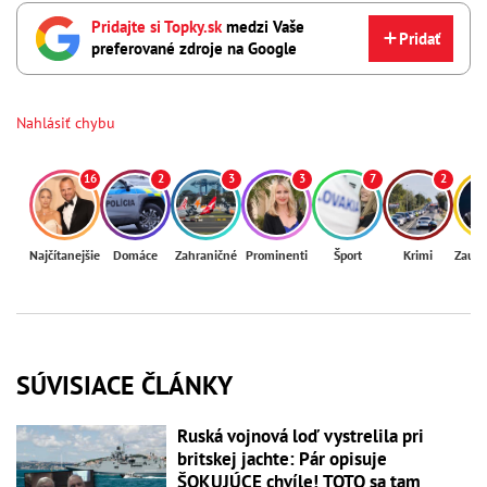
Pridajte si Topky.sk
medzi Vaše
Pridať
preferované zdroje na Google
Nahlásiť chybu
16
2
3
3
7
2
Najčítanejšie
Domáce
Zahraničné
Prominenti
Šport
Krimi
Zaují
SÚVISIACE ČLÁNKY
Ruská vojnová loď vystrelila pri
britskej jachte: Pár opisuje
ŠOKUJÚCE chvíle! TOTO sa tam