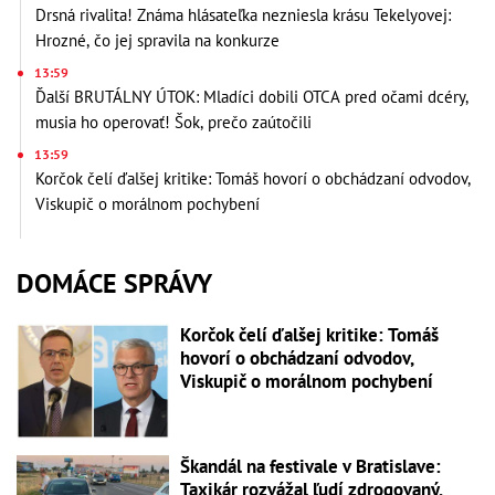
Drsná rivalita! Známa hlásateľka nezniesla krásu Tekelyovej:
Hrozné, čo jej spravila na konkurze
13:59
Ďalší BRUTÁLNY ÚTOK: Mladíci dobili OTCA pred očami dcéry,
musia ho operovať! Šok, prečo zaútočili
13:59
Korčok čelí ďalšej kritike: Tomáš hovorí o obchádzaní odvodov,
Viskupič o morálnom pochybení
DOMÁCE SPRÁVY
Korčok čelí ďalšej kritike: Tomáš
hovorí o obchádzaní odvodov,
Viskupič o morálnom pochybení
Škandál na festivale v Bratislave:
Taxikár rozvážal ľudí zdrogovaný,