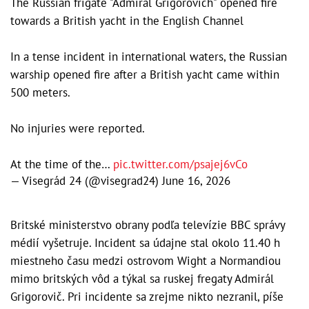
The Russian frigate "Admiral Grigorovich" opened fire
towards a British yacht in the English Channel
In a tense incident in international waters, the Russian
warship opened fire after a British yacht came within
500 meters.
No injuries were reported.
At the time of the…
pic.twitter.com/psajej6vCo
— Visegrád 24 (@visegrad24)
June 16, 2026
Britské ministerstvo obrany podľa televízie BBC správy
médií vyšetruje. Incident sa údajne stal okolo 11.40 h
miestneho času medzi ostrovom Wight a Normandiou
mimo britských vôd a týkal sa ruskej fregaty Admirál
Grigorovič. Pri incidente sa zrejme nikto nezranil, píše