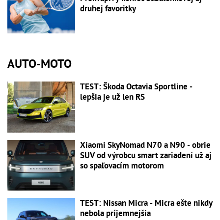
druhej favoritky
AUTO-MOTO
TEST: Škoda Octavia Sportline -
lepšia je už len RS
Xiaomi SkyNomad N70 a N90 - obrie
SUV od výrobcu smart zariadení už aj
so spaľovacím motorom
TEST: Nissan Micra - Micra ešte nikdy
nebola príjemnejšia