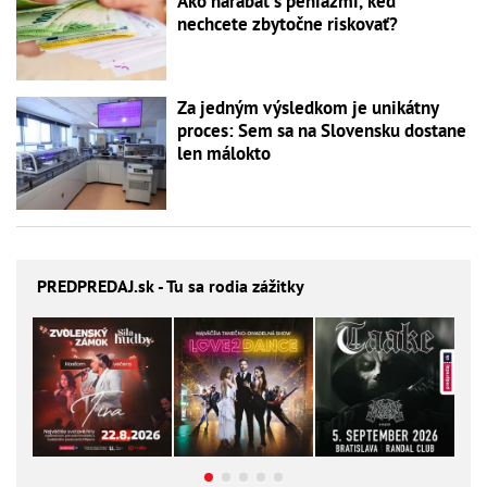
Ako narábať s peniazmi, keď
nechcete zbytočne riskovať?
Za jedným výsledkom je unikátny
proces: Sem sa na Slovensku dostane
len málokto
PREDPREDAJ
.sk - Tu sa rodia zážitky