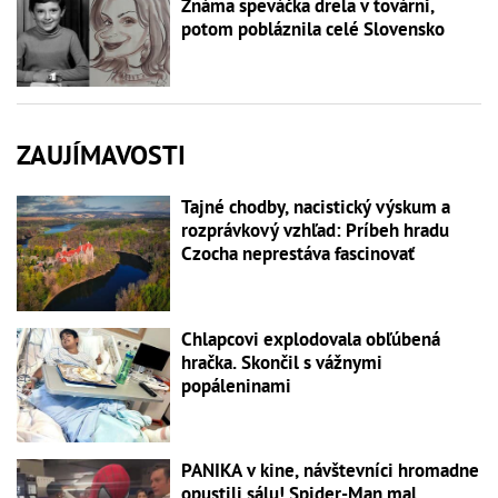
Známa speváčka drela v továrni,
potom pobláznila celé Slovensko
ZAUJÍMAVOSTI
Tajné chodby, nacistický výskum a
rozprávkový vzhľad: Príbeh hradu
Czocha neprestáva fascinovať
Chlapcovi explodovala obľúbená
hračka. Skončil s vážnymi
popáleninami
PANIKA v kine, návštevníci hromadne
opustili sálu! Spider-Man mal