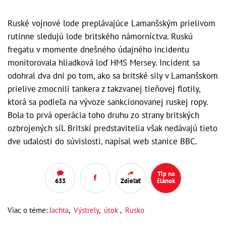
Ruské vojnové lode preplávajúce Lamanšským prielivom
rutinne sledujú lode britského námorníctva. Ruskú
fregatu v momente dnešného údajného incidentu
monitorovala hliadková loď HMS Mersey. Incident sa
odohral dva dni po tom, ako sa britské sily v Lamanšskom
prielive zmocnili tankera z takzvanej tieňovej flotily,
ktorá sa podieľa na vývoze sankcionovanej ruskej ropy.
Bola to prvá operácia toho druhu zo strany britských
ozbrojených síl. Britskí predstavitelia však nedávajú tieto
dve udalosti do súvislosti, napísal web stanice BBC.
Tip na
633
Zdieľať
článok
Viac o téme:
Jachta
,
Výstrely
,
útok
,
Rusko