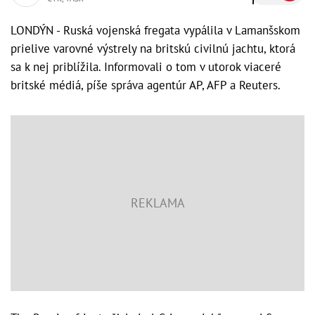
LONDÝN - Ruská vojenská fregata vypálila v Lamanšskom
prielive varovné výstrely na britskú civilnú jachtu, ktorá
sa k nej priblížila. Informovali o tom v utorok viaceré
britské médiá, píše správa agentúr AP, AFP a Reuters.