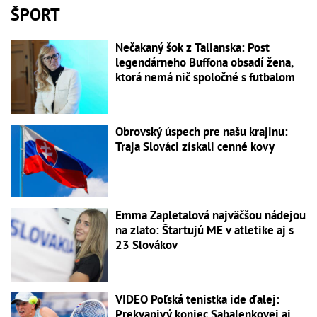
ŠPORT
Nečakaný šok z Talianska: Post
legendárneho Buffona obsadí žena,
ktorá nemá nič spoločné s futbalom
Obrovský úspech pre našu krajinu:
Traja Slováci získali cenné kovy
Emma Zapletalová najväčšou nádejou
na zlato: Štartujú ME v atletike aj s
23 Slovákov
VIDEO Poľská tenistka ide ďalej:
Prekvapivý koniec Sabalenkovej aj