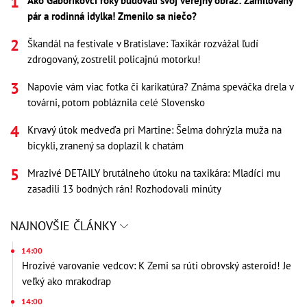
Ako Gáboríkovci roky budovali svoj verejný obraz: Zamilovaný
pár a rodinná idylka! Zmenilo sa niečo?
Škandál na festivale v Bratislave: Taxikár rozvážal ľudí
zdrogovaný, zostrelil policajnú motorku!
Napovie vám viac fotka či karikatúra? Známa speváčka drela v
továrni, potom pobláznila celé Slovensko
Krvavý útok medveďa pri Martine: Šelma dohrýzla muža na
bicykli, zranený sa doplazil k chatám
Mrazivé DETAILY brutálneho útoku na taxikára: Mladíci mu
zasadili 13 bodných rán! Rozhodovali minúty
NAJNOVŠIE ČLÁNKY
14:00
Hrozivé varovanie vedcov: K Zemi sa rúti obrovský asteroid! Je
veľký ako mrakodrap
14:00