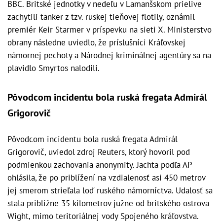
BBC. Britské jednotky v nedeľu v Lamanšskom prielive
zachytili tanker z tzv. ruskej tieňovej flotily, oznámil
premiér Keir Starmer v príspevku na sieti X. Ministerstvo
obrany následne uviedlo, že príslušníci Kráľovskej
námornej pechoty a Národnej kriminálnej agentúry sa na
plavidlo Smyrtos nalodili.
Pôvodcom incidentu bola ruská fregata Admirál
Grigorovič
Pôvodcom incidentu bola ruská fregata Admirál
Grigorovič, uviedol zdroj Reuters, ktorý hovoril pod
podmienkou zachovania anonymity. Jachta podľa AP
ohlásila, že po priblížení na vzdialenosť asi 450 metrov
jej smerom strieľala loď ruského námorníctva. Udalosť sa
stala približne 35 kilometrov južne od britského ostrova
Wight, mimo teritoriálnej vody Spojeného kráľovstva.