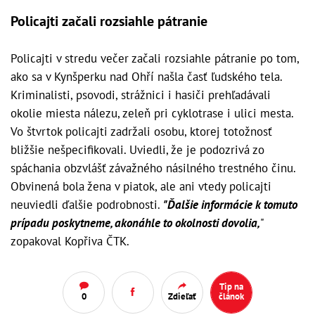
Policajti začali rozsiahle pátranie
Policajti v stredu večer začali rozsiahle pátranie po tom,
ako sa v Kynšperku nad Ohří našla časť ľudského tela.
Kriminalisti, psovodi, strážnici i hasiči prehľadávali
okolie miesta nálezu, zeleň pri cyklotrase i ulici mesta.
Vo štvrtok policajti zadržali osobu, ktorej totožnosť
bližšie nešpecifikovali. Uviedli, že je podozrivá zo
spáchania obzvlášť závažného násilného trestného činu.
Obvinená bola žena v piatok, ale ani vtedy policajti
neuviedli ďalšie podrobnosti.
"Ďalšie informácie k tomuto
prípadu poskytneme, akonáhle to okolnosti dovolia,
"
zopakoval Kopřiva ČTK.
Tip na
0
Zdieľať
článok