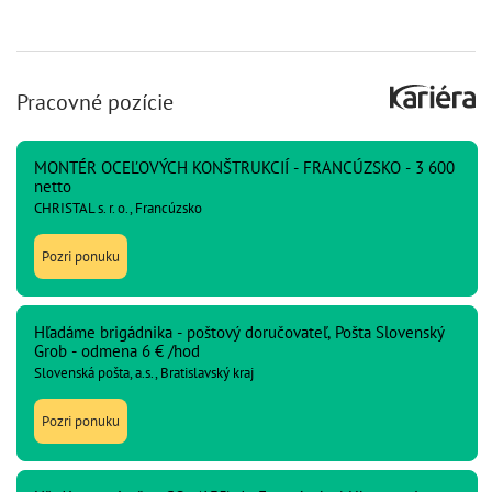
Pracovné pozície
MONTÉR OCEĽOVÝCH KONŠTRUKCIÍ - FRANCÚZSKO - 3 600
netto
CHRISTAL s. r. o., Francúzsko
Pozri ponuku
Hľadáme brigádnika - poštový doručovateľ, Pošta Slovenský
Grob - odmena 6 € /hod
Slovenská pošta, a.s., Bratislavský kraj
Pozri ponuku