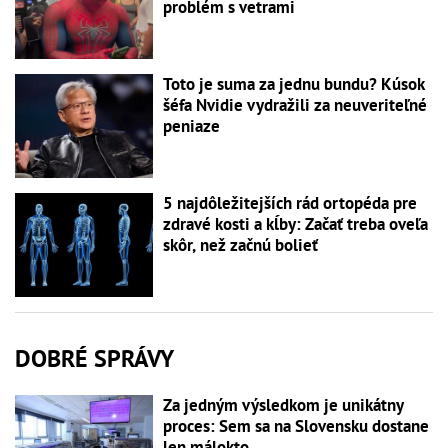
problém s vetrami
Toto je suma za jednu bundu? Kúsok
šéfa Nvidie vydražili za neuveriteľné
peniaze
5 najdôležitejších rád ortopéda pre
zdravé kosti a kĺby: Začať treba oveľa
skôr, než začnú bolieť
DOBRÉ SPRÁVY
Za jedným výsledkom je unikátny
proces: Sem sa na Slovensku dostane
len málokto