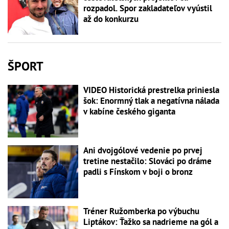
rozpadol. Spor zakladateľov vyústil
až do konkurzu
ŠPORT
VIDEO Historická prestrelka priniesla
šok: Enormný tlak a negatívna nálada
v kabíne českého giganta
Ani dvojgólové vedenie po prvej
tretine nestačilo: Slováci po dráme
padli s Fínskom v boji o bronz
Tréner Ružomberka po výbuchu
Liptákov: Ťažko sa nadrieme na gól a