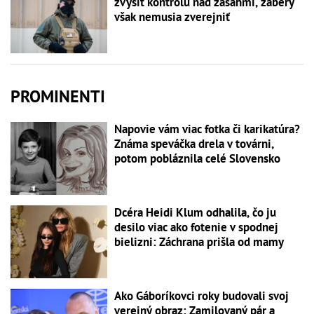
zvýšiť kontrolu nad zásahmi, zábery
však nemusia zverejniť
PROMINENTI
Napovie vám viac fotka či karikatúra?
Známa speváčka drela v továrni,
potom pobláznila celé Slovensko
Dcéra Heidi Klum odhalila, čo ju
desilo viac ako fotenie v spodnej
bielizni: Záchrana prišla od mamy
Ako Gáboríkovci roky budovali svoj
verejný obraz: Zamilovaný pár a