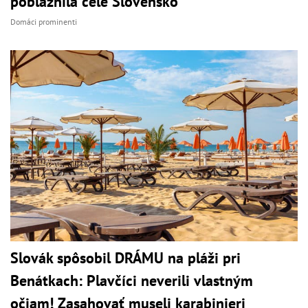
pobláznila celé Slovensko
Domáci prominenti
Slovák spôsobil DRÁMU na pláži pri
Benátkach: Plavčíci neverili vlastným
očiam! Zasahovať museli karabinieri