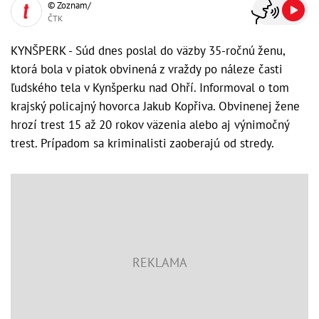
© Zoznam/
ČTK
KYNŠPERK - Súd dnes poslal do väzby 35-ročnú ženu,
ktorá bola v piatok obvinená z vraždy po náleze časti
ľudského tela v Kynšperku nad Ohří. Informoval o tom
krajský policajný hovorca Jakub Kopřiva. Obvinenej žene
hrozí trest 15 až 20 rokov väzenia alebo aj výnimočný
trest. Prípadom sa kriminalisti zaoberajú od stredy.