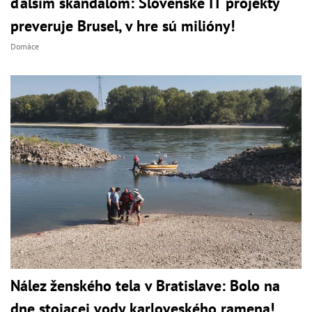
ďalším škandálom: Slovenské IT projekty
preveruje Brusel, v hre sú milióny!
Domáce
Nález ženského tela v Bratislave: Bolo na
dne stojacej vody karloveského ramena!