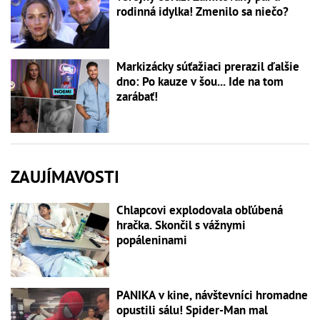
rodinná idylka! Zmenilo sa niečo?
Markizácky súťažiaci prerazil ďalšie
dno: Po kauze v šou... Ide na tom
zarábať!
ZAUJÍMAVOSTI
Chlapcovi explodovala obľúbená
hračka. Skončil s vážnymi
popáleninami
PANIKA v kine, návštevníci hromadne
opustili sálu! Spider-Man mal