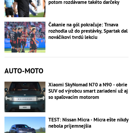
potom rozdávame takéto darčeky
Čakanie na gól pokračuje: Trnava
rozhodla už do prestávky, Spartak dal
nováčikovi tvrdú lekciu
AUTO-MOTO
Xiaomi SkyNomad N70 a N90 - obrie
SUV od výrobcu smart zariadení už aj
so spaľovacím motorom
TEST: Nissan Micra - Micra ešte nikdy
nebola príjemnejšia