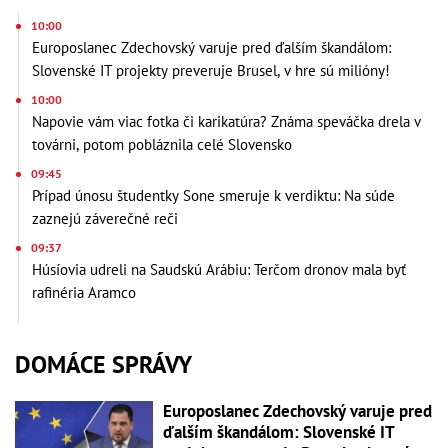
10:00
Europoslanec Zdechovský varuje pred ďalším škandálom:
Slovenské IT projekty preveruje Brusel, v hre sú milióny!
10:00
Napovie vám viac fotka či karikatúra? Známa speváčka drela v
továrni, potom pobláznila celé Slovensko
09:45
Prípad únosu študentky Sone smeruje k verdiktu: Na súde
zaznejú záverečné reči
09:37
Húsíovia udreli na Saudskú Arábiu: Terčom dronov mala byť
rafinéria Aramco
DOMÁCE SPRÁVY
Europoslanec Zdechovský varuje pred
ďalším škandálom: Slovenské IT