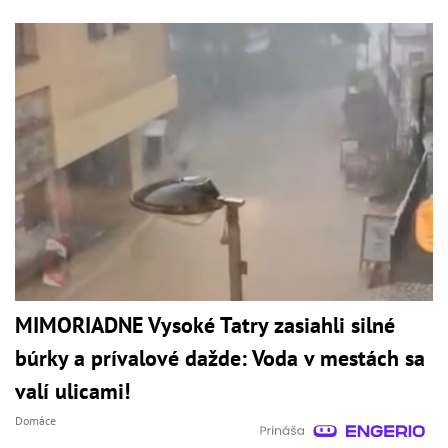
MIMORIADNE Vysoké Tatry zasiahli silné
búrky a prívalové dažde: Voda v mestách sa
valí ulicami!
Domáce