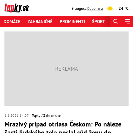
24 °C
9. august
,
Ľubomíra
DOMÁCE
ZAHRANIČNÉ
PROMINENTI
ŠPORT
ZAUJÍMAV
6.6.2026 14:07
Topky
Zahraničné
Mrazivý prípad otriasa Českom: Po náleze
časti ľudského tela poslal súd ženu do