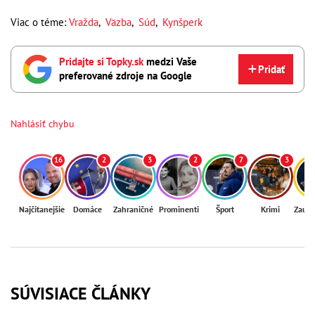
Viac o téme:
Vražda
,
Väzba
,
Súd
,
Kynšperk
Pridajte si Topky.sk
medzi Vaše
Pridať
preferované zdroje na Google
Nahlásiť chybu
16
2
3
2
7
3
Najčítanejšie
Domáce
Zahraničné
Prominenti
Šport
Krimi
Zaují
SÚVISIACE ČLÁNKY