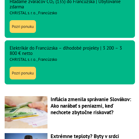
Hľadáme zváračov CO₂ (135) do Francúzska | Ubytovanie
zdarma
CHRISTAL s. r. o., Francúzsko
Pozri ponuku
Elektrikár do Francúzska – dlhodobé projekty | 3 200 – 3
800 € netto
CHRISTAL s. r. o., Francúzsko
Pozri ponuku
Inflácia zmenila správanie Slovákov:
Ako narábať s peniazmi, keď
nechcete zbytočne riskovať?
Extrémne teploty? Byty v srdci