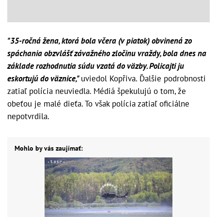
"35-ročná žena, ktorá bola včera (v piatok) obvinená zo
spáchania obzvlášť závažného zločinu vraždy, bola dnes na
základe rozhodnutia súdu vzatá do väzby. Policajti ju
eskortujú do väznice,"
uviedol Kopřiva. Ďalšie podrobnosti
zatiaľ polícia neuviedla. Médiá špekulujú o tom, že
obeťou je malé dieťa. To však polícia zatiaľ oficiálne
nepotvrdila.
Mohlo by vás zaujímať: