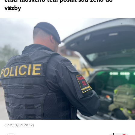
väzby
(Zdroj: X/PolicieCZ)