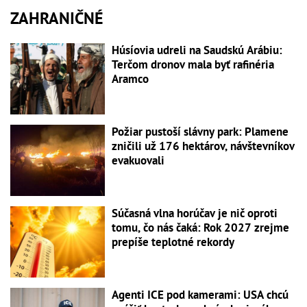
ZAHRANIČNÉ
Húsíovia udreli na Saudskú Arábiu:
Terčom dronov mala byť rafinéria
Aramco
Požiar pustoší slávny park: Plamene
zničili už 176 hektárov, návštevníkov
evakuovali
Súčasná vlna horúčav je nič oproti
tomu, čo nás čaká: Rok 2027 zrejme
prepíše teplotné rekordy
Agenti ICE pod kamerami: USA chcú