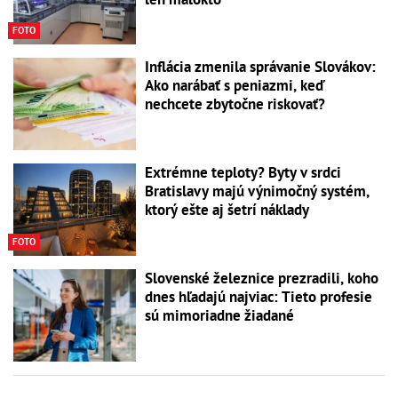
FOTO
Inflácia zmenila správanie Slovákov:
Ako narábať s peniazmi, keď
nechcete zbytočne riskovať?
Extrémne teploty? Byty v srdci
Bratislavy majú výnimočný systém,
ktorý ešte aj šetrí náklady
FOTO
Slovenské železnice prezradili, koho
dnes hľadajú najviac: Tieto profesie
sú mimoriadne žiadané