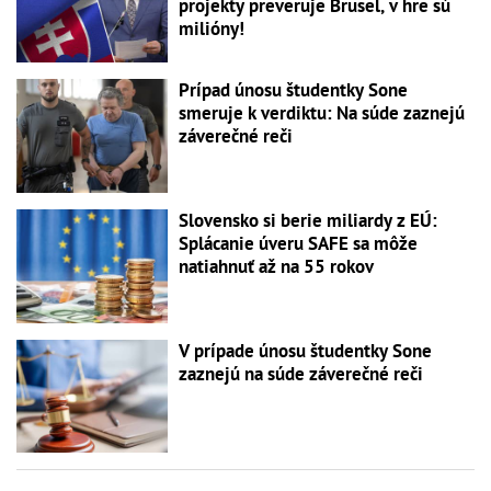
projekty preveruje Brusel, v hre sú
milióny!
Prípad únosu študentky Sone
smeruje k verdiktu: Na súde zaznejú
záverečné reči
Slovensko si berie miliardy z EÚ:
Splácanie úveru SAFE sa môže
natiahnuť až na 55 rokov
V prípade únosu študentky Sone
zaznejú na súde záverečné reči