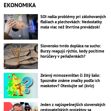
EKONOMIKA
SOI našla problémy pri zálohovaných
fľašiach a plechovkách: Nedostatky
mala viac než štvrtina prevádzok!
Slovensko tvrdo dopláca na sucho:
Burzy reagujú rýchlo, kedy pocítime
horúčavy v peňaženkách?
Zelený mimozemšťan či žltý šašo:
Spoznáte známe značky podľa ich
maskotov? Otestujte sa! (kvíz)
Jeden z najúspešnejších slovenských
cestovateľských projektov sa