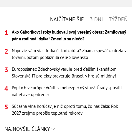
NAJČÍTANEJŠIE
3 DNI
TÝŽDEŇ
Ako Gáboríkovci roky budovali svoj verejný obraz: Zamilovaný
pár a rodinná idylka! Zmenilo sa niečo?
Napovie vám viac fotka či karikatúra? Známa speváčka drela v
továrni, potom pobláznila celé Slovensko
Europoslanec Zdechovský varuje pred ďalším škandálom:
Slovenské IT projekty preveruje Brusel, v hre sú milióny!
Poplach v Európe: Vrátil sa nebezpečný vírus! Úrady spustili
naliehavé opatrenia
Súčasná vlna horúčav je nič oproti tomu, čo nás čaká: Rok
2027 zrejme prepíše teplotné rekordy
NAJNOVŠIE ČLÁNKY