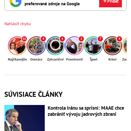
Pridať
preferované zdroje na Google
Nahlásiť chybu
16
4
4
2
7
4
Najčítanejšie
Domáce
Zahraničné
Prominenti
Šport
Krimi
Zaují
SÚVISIACE ČLÁNKY
Kontrola Iránu sa sprísni: MAAE chce
zabrániť vývoju jadrových zbraní