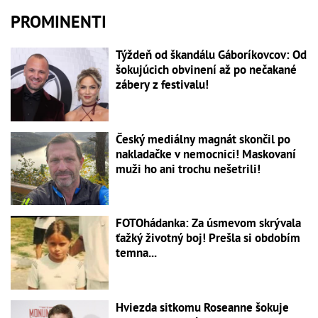
PROMINENTI
Týždeň od škandálu Gáboríkovcov: Od
šokujúcich obvinení až po nečakané
zábery z festivalu!
Český mediálny magnát skončil po
nakladačke v nemocnici! Maskovaní
muži ho ani trochu nešetrili!
FOTOhádanka: Za úsmevom skrývala
ťažký životný boj! Prešla si obdobím
temna...
Hviezda sitkomu Roseanne šokuje