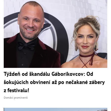
Týždeň od škandálu Gáboríkovcov: Od
šokujúcich obvinení až po nečakané zábery
z festivalu!
Domáci prominenti