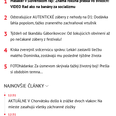
Masaker v Slovenskom raji: Známa roklina praská vo švíkoch!
VIDEO Rad ako na banány za socializmu
Odstrašujúce AUTENTICKÉ zábery z nehody na D1: Dodávka
ľahla popolom, ťažko zraneného zachraňoval vrtuľník
Týždeň od škandálu Gáboríkovcov: Od šokujúcich obvinení až
po nečakané zábery z festivalu!
Kiska zverejnil srdcervúcu správu: Lekári zastavili liečbu
malého Dominika, zostávajú mu posledné týždne života
FOTOhádanka: Za úsmevom skrývala ťažký životný boj! Prešla
si obdobím temna...
NAJNOVŠIE ČLÁNKY
12:31
AKTUÁLNE V Chorvátsku došlo k zrážke dvoch vlakov: Na
mieste zasahujú všetky záchranné zložky
12:31