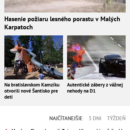
Hasenie požiaru lesného porastu v Malých
Karpatoch
Na bratislavskom Kamzíku
Autentické zábery z vážnej
otvorili nové Šantisko pre
nehody na D1
deti
NAJČÍTANEJŠIE
3 DNI
TÝŽDEŇ