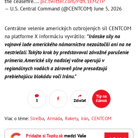
the ceasefire.…
pic.twitter.com/PdfC1EMZTP
— U.S. Central Command (@CENTCOM)
June 5, 2026
Centrálne velenie amerických ozbrojených síl CENTCOM
na platforme X informáciu vyvrátilo:
"Iránske sily na
vojnové lode amerického námorníctva nezaútočili ani na ne
nestrieľali. Takýto krok by predstavoval závažné porušenie
prímeria. Americké sily naďalej voľne operujú v
regionálnych vodách a zároveň plne presadzujú
prebiehajúcu blokádu voči Iránu."
Tip na
3
Zdieľať
článok
Viac o téme:
Streľba
,
Armáda
,
Rakety
,
Irán
,
CENTCOM
Pridajte si Topky.sk
medzi Vaše