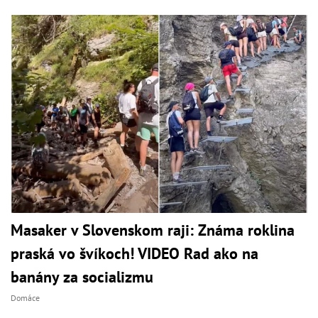
Masaker v Slovenskom raji: Známa roklina
praská vo švíkoch! VIDEO Rad ako na
banány za socializmu
Domáce