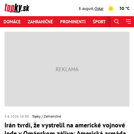
30 °C
8. august
,
Oskar
DOMÁCE
ZAHRANIČNÉ
PROMINENTI
ŠPORT
ZAUJÍMAV
5.6.2026 16:00
Topky
Zahraničné
Irán tvrdí, že vystrelil na americké vojnové
lode v Ománskom zálive: Americká armáda