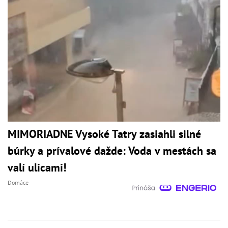
MIMORIADNE Vysoké Tatry zasiahli silné
búrky a prívalové dažde: Voda v mestách sa
valí ulicami!
Domáce