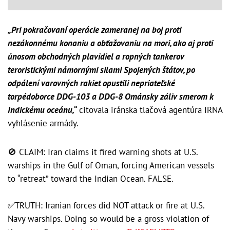
„Pri pokračovaní operácie zameranej na boj proti
nezákonnému konaniu a obťažovaniu na mori, ako aj proti
únosom obchodných plavidiel a ropných tankerov
teroristickými námornými silami Spojených štátov, po
odpálení varovných rakiet opustili nepriateľské
torpédoborce DDG-103 a DDG-8 Ománsky záliv smerom k
Indickému oceánu,“
citovala iránska tlačová agentúra IRNA
vyhlásenie armády.
🚫 CLAIM: Iran claims it fired warning shots at U.S.
warships in the Gulf of Oman, forcing American vessels
to “retreat” toward the Indian Ocean. FALSE.
✅TRUTH: Iranian forces did NOT attack or fire at U.S.
Navy warships. Doing so would be a gross violation of