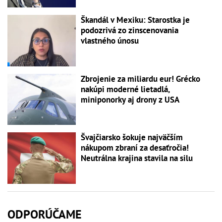
Škandál v Mexiku: Starostka je
podozrivá zo zinscenovania
vlastného únosu
Zbrojenie za miliardu eur! Grécko
nakúpi moderné lietadlá,
miniponorky aj drony z USA
Švajčiarsko šokuje najväčším
nákupom zbraní za desaťročia!
Neutrálna krajina stavila na silu
ODPORÚČAME