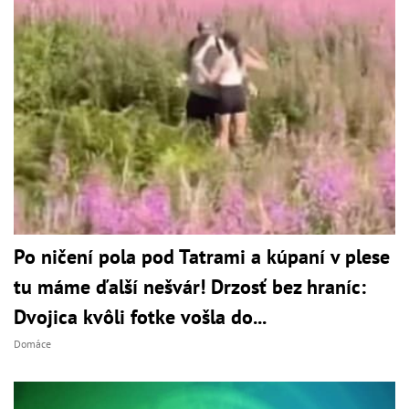
Po ničení pola pod Tatrami a kúpaní v plese
tu máme ďalší nešvár! Drzosť bez hraníc:
Dvojica kvôli fotke vošla do...
Domáce