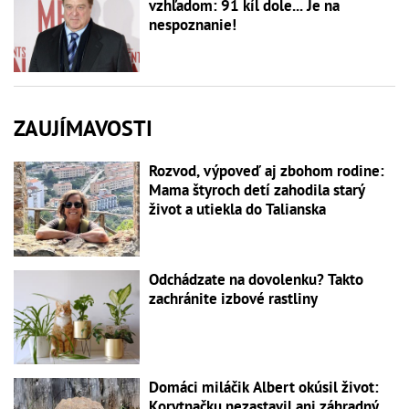
vzhľadom: 91 kíl dole... Je na
nespoznanie!
ZAUJÍMAVOSTI
Rozvod, výpoveď aj zbohom rodine:
Mama štyroch detí zahodila starý
život a utiekla do Talianska
Odchádzate na dovolenku? Takto
zachránite izbové rastliny
Domáci miláčik Albert okúsil život:
Korytnačku nezastavil ani záhradný