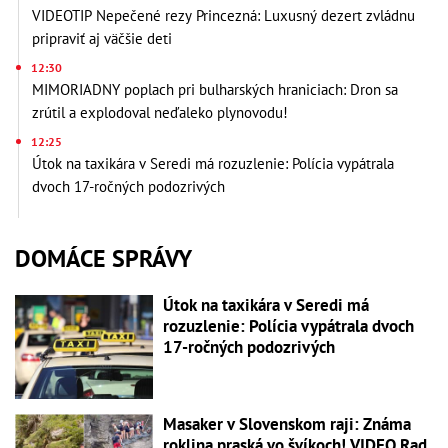
VIDEOTIP Nepečené rezy Princezná: Luxusný dezert zvládnu
pripraviť aj väčšie deti
12:30
MIMORIADNY poplach pri bulharských hraniciach: Dron sa
zrútil a explodoval neďaleko plynovodu!
12:25
Útok na taxikára v Seredi má rozuzlenie: Polícia vypátrala
dvoch 17-ročných podozrivých
DOMÁCE SPRÁVY
Útok na taxikára v Seredi má
rozuzlenie: Polícia vypátrala dvoch
17-ročných podozrivých
Masaker v Slovenskom raji: Známa
roklina praská vo švíkoch! VIDEO Rad