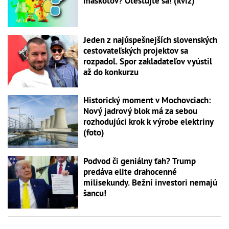
maskotov? Otestujte sa! (kvíz)
Jeden z najúspešnejších slovenských
cestovateľských projektov sa
rozpadol. Spor zakladateľov vyústil
až do konkurzu
Historický moment v Mochovciach:
Nový jadrový blok má za sebou
rozhodujúci krok k výrobe elektriny
(foto)
Podvod či geniálny ťah? Trump
predáva elite drahocenné
milisekundy. Bežní investori nemajú
šancu!