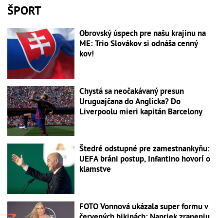
ŠPORT
Obrovský úspech pre našu krajinu na
ME: Trio Slovákov si odnáša cenný
kov!
Chystá sa neočakávaný presun
Uruguajčana do Anglicka? Do
Liverpoolu mieri kapitán Barcelony
Štedré odstupné pre zamestnankyňu:
UEFA bráni postup, Infantino hovorí o
klamstve
FOTO Vonnová ukázala super formu v
červených bikinách: Napriek zraneniu