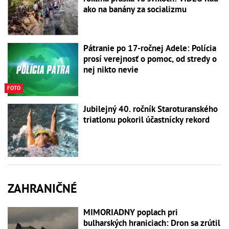
ako na banány za socializmu
Pátranie po 17-ročnej Adele: Polícia
prosí verejnosť o pomoc, od stredy o
nej nikto nevie
FOTO
Jubilejný 40. ročník Staroturanského
triatlonu pokoril účastnícky rekord
ZAHRANIČNÉ
MIMORIADNY poplach pri
bulharských hraniciach: Dron sa zrútil