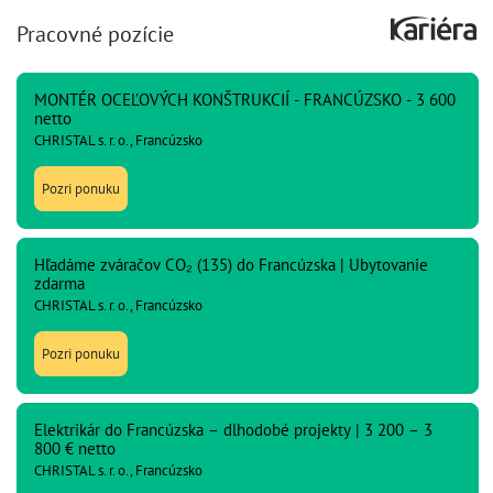
Pracovné pozície
MONTÉR OCEĽOVÝCH KONŠTRUKCIÍ - FRANCÚZSKO - 3 600
netto
CHRISTAL s. r. o., Francúzsko
Pozri ponuku
Hľadáme zváračov CO₂ (135) do Francúzska | Ubytovanie
zdarma
CHRISTAL s. r. o., Francúzsko
Pozri ponuku
Elektrikár do Francúzska – dlhodobé projekty | 3 200 – 3
800 € netto
CHRISTAL s. r. o., Francúzsko