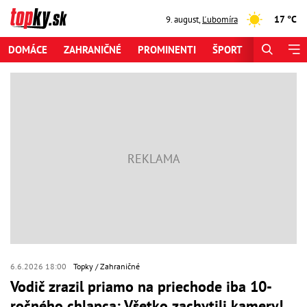
17 °C
9. august
,
Ľubomíra
DOMÁCE
ZAHRANIČNÉ
PROMINENTI
ŠPORT
ZAUJÍMAV
6.6.2026 18:00
Topky
Zahraničné
Vodič zrazil priamo na priechode iba 10-
ročného chlapca: Všetko zachytili kamery!