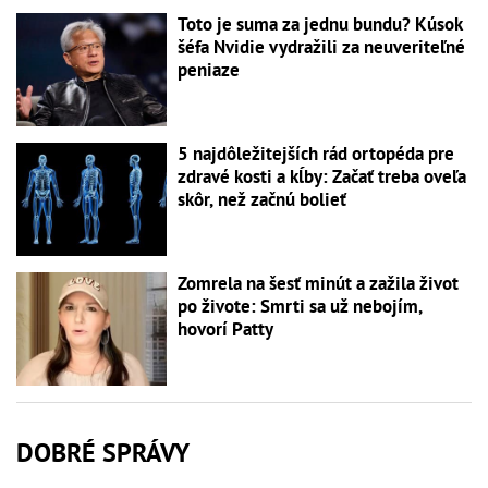
Toto je suma za jednu bundu? Kúsok
šéfa Nvidie vydražili za neuveriteľné
peniaze
5 najdôležitejších rád ortopéda pre
zdravé kosti a kĺby: Začať treba oveľa
skôr, než začnú bolieť
Zomrela na šesť minút a zažila život
po živote: Smrti sa už nebojím,
hovorí Patty
DOBRÉ SPRÁVY