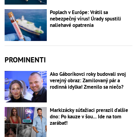
Poplach v Európe: Vrátil sa
nebezpečný vírus! Úrady spustili
naliehavé opatrenia
PROMINENTI
Ako Gáboríkovci roky budovali svoj
verejný obraz: Zamilovaný pár a
rodinná idylka! Zmenilo sa niečo?
Markizácky súťažiaci prerazil ďalšie
dno: Po kauze v šou... Ide na tom
zarábať!