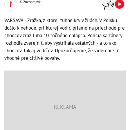
© Zoznam/vk
VARŠAVA - Zrážka, z ktorej tuhne krv v žilách. V Poľsku
došlo k nehode, pri ktorej vodič priamo na priechode pre
chodcov zrazil iba 10-ročného chlapca. Polícia sa zábery
rozhodla zverejniť, aby vystríhala ostatných - a to ako
chodcov, tak aj vodičov. Upozorňujeme, že video nie je
vhodné pre citlivé povahy.