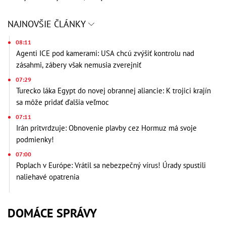
NAJNOVŠIE ČLÁNKY
08:11
Agenti ICE pod kamerami: USA chcú zvýšiť kontrolu nad
zásahmi, zábery však nemusia zverejniť
07:29
Turecko láka Egypt do novej obrannej aliancie: K trojici krajín
sa môže pridať ďalšia veľmoc
07:11
Irán pritvrdzuje: Obnovenie plavby cez Hormuz má svoje
podmienky!
07:00
Poplach v Európe: Vrátil sa nebezpečný vírus! Úrady spustili
naliehavé opatrenia
DOMÁCE SPRÁVY