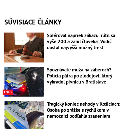
SÚVISIACE ČLÁNKY
Šoféroval napriek zákazu, rútil sa
vyše 200 a zabil človeka: Vodič
dostal najvyšší možný trest
Spoznávate muža na záberoch?
Polícia pátra po zlodejovi, ktorý
vykradol pivnicu v Bratislave
FOTO
Tragický koniec nehody v Košiciach:
Osoba po zrážke s rýchlikom v
nemocnici podľahla zraneniam