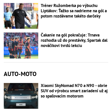
Tréner Ružomberka po výbuchu
Liptákov: Ťažko sa nadrieme na gól a
potom rozdávame takéto darčeky
Čakanie na gól pokračuje: Trnava
rozhodla už do prestávky, Spartak dal
nováčikovi tvrdú lekciu
AUTO-MOTO
Xiaomi SkyNomad N70 a N90 - obrie
SUV od výrobcu smart zariadení už aj
so spaľovacím motorom