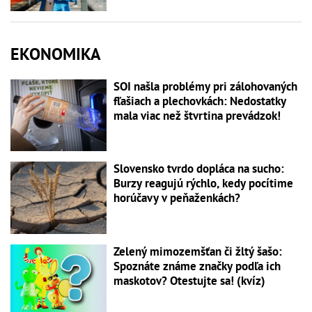
EKONOMIKA
SOI našla problémy pri zálohovaných
fľašiach a plechovkách: Nedostatky
mala viac než štvrtina prevádzok!
Slovensko tvrdo dopláca na sucho:
Burzy reagujú rýchlo, kedy pocítime
horúčavy v peňaženkách?
Zelený mimozemšťan či žltý šašo:
Spoznáte známe značky podľa ich
maskotov? Otestujte sa! (kvíz)