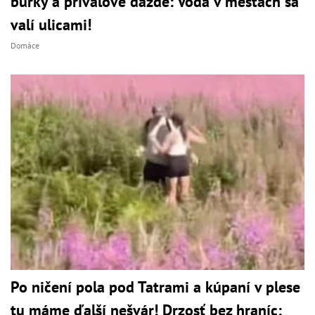
búrky a prívalové dažde: Voda v mestách sa
valí ulicami!
Domáce
Po ničení pola pod Tatrami a kúpaní v plese
tu máme ďalší nešvár! Drzosť bez hraníc: