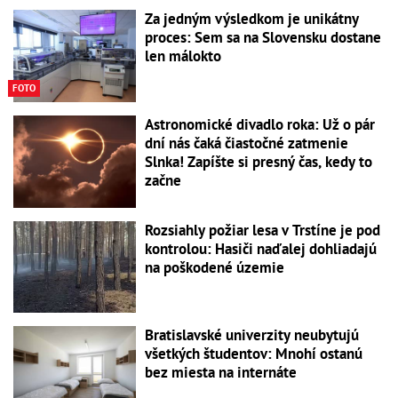
Za jedným výsledkom je unikátny
proces: Sem sa na Slovensku dostane
len málokto
FOTO
Astronomické divadlo roka: Už o pár
dní nás čaká čiastočné zatmenie
Slnka! Zapíšte si presný čas, kedy to
začne
Rozsiahly požiar lesa v Trstíne je pod
kontrolou: Hasiči naďalej dohliadajú
na poškodené územie
Bratislavské univerzity neubytujú
všetkých študentov: Mnohí ostanú
bez miesta na internáte