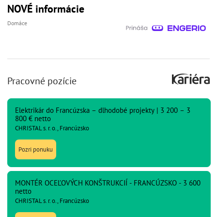
NOVÉ informácie
Domáce
Pracovné pozície
Elektrikár do Francúzska – dlhodobé projekty | 3 200 – 3
800 € netto
CHRISTAL s. r. o., Francúzsko
Pozri ponuku
MONTÉR OCEĽOVÝCH KONŠTRUKCIÍ - FRANCÚZSKO - 3 600
netto
CHRISTAL s. r. o., Francúzsko