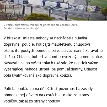
V Poľsku auto zrazilo chlapca na priechode pre chodcov (Zdroj:
Facebook/Małopolska Policja)
V blízkosti miesta nehody sa nachádzala hliadka
dopravnej polície. Policajti maloletému chlapcovi
okamžite poskytli pomoc a privolali záchrannú zdravotnú
službu. Chlapec bol pri vedomí prevezený do nemocnice.
Našťastie sa po vyšetreniach ukázalo, že napriek vážne
vyzerajúcej nehode utrpel iba pomliaždeniny. Udalosť
bola kvalifikovaná ako dopravná kolízia.
Polícia poukázala na dôležitosť pozornosti a zásady
obmedzenej dôvery na cestách a to ako zo strany
vodičov, tak aj zo strany chodcov.