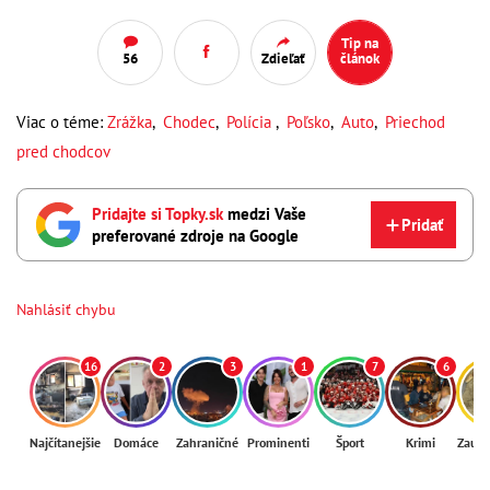
Tip na
56
Zdieľať
článok
Viac o téme:
Zrážka
,
Chodec
,
Polícia
,
Poľsko
,
Auto
,
Priechod
pred chodcov
Pridajte si Topky.sk
medzi Vaše
Pridať
preferované zdroje na Google
Nahlásiť chybu
16
2
3
1
7
6
Najčítanejšie
Domáce
Zahraničné
Prominenti
Šport
Krimi
Zaují