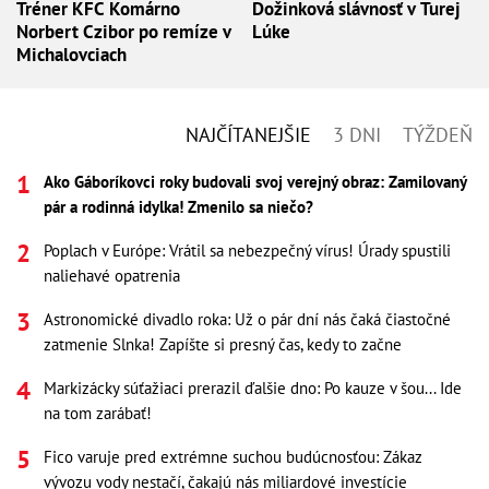
Tréner KFC Komárno
Dožinková slávnosť v Turej
Norbert Czibor po remíze v
Lúke
Michalovciach
NAJČÍTANEJŠIE
3 DNI
TÝŽDEŇ
Ako Gáboríkovci roky budovali svoj verejný obraz: Zamilovaný
pár a rodinná idylka! Zmenilo sa niečo?
Poplach v Európe: Vrátil sa nebezpečný vírus! Úrady spustili
naliehavé opatrenia
Astronomické divadlo roka: Už o pár dní nás čaká čiastočné
zatmenie Slnka! Zapíšte si presný čas, kedy to začne
Markizácky súťažiaci prerazil ďalšie dno: Po kauze v šou... Ide
na tom zarábať!
Fico varuje pred extrémne suchou budúcnosťou: Zákaz
vývozu vody nestačí, čakajú nás miliardové investície