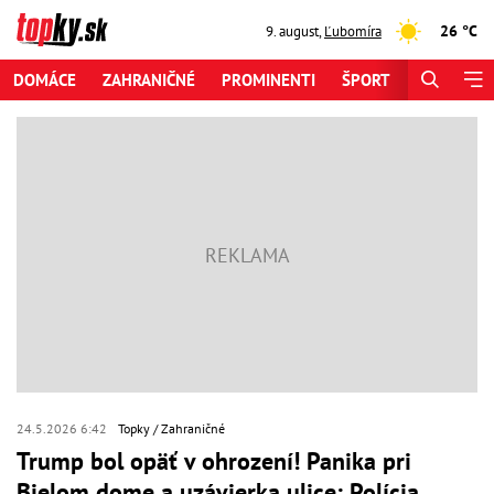
26 °C
9. august
,
Ľubomíra
DOMÁCE
ZAHRANIČNÉ
PROMINENTI
ŠPORT
ZAUJÍMAV
24.5.2026 6:42
Topky
Zahraničné
Trump bol opäť v ohrození! Panika pri
Bielom dome a uzávierka ulice: Polícia