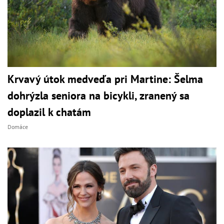
Krvavý útok medveďa pri Martine: Šelma
dohrýzla seniora na bicykli, zranený sa
doplazil k chatám
Domáce