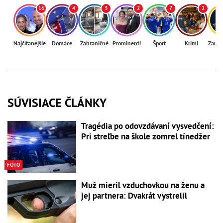
16
4
3
2
7
2
Najčítanejšie
Domáce
Zahraničné
Prominenti
Šport
Krimi
Zaují
SÚVISIACE ČLÁNKY
Tragédia po odovzdávaní vysvedčení:
Pri streľbe na škole zomrel tínedžer
FOTO
Muž mieril vzduchovkou na ženu a
jej partnera: Dvakrát vystrelil