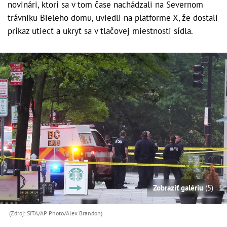
novinári, ktorí sa v tom čase nachádzali na Severnom
trávniku Bieleho domu, uviedli na platforme X, že dostali
príkaz utiecť a ukryť sa v tlačovej miestnosti sídla.
Zobraziť galériu
(5)
(Zdroj: SITA/AP Photo/Alex Brandon)