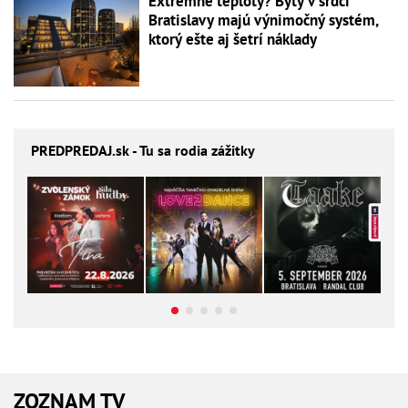
Extrémne teploty? Byty v srdci
Bratislavy majú výnimočný systém,
ktorý ešte aj šetrí náklady
PREDPREDAJ
.sk - Tu sa rodia zážitky
ZOZNAM TV