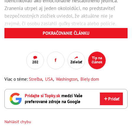
identifikovali ako emocionálne nestabilného jedinca.
Zranenia utrpel aj jeden okoloidúci, no predstaviteľ
bezpečnostných zložiek uviedol, že aktuálne nie je
zrejmé, či osobu zasiahli guľky strelca alebo polície.
Podľa Tajnej služby pri incidente nebol zranený žiadny
POKRAČOVANIE ČLÁNKU
policajt a nedošlo ani k ohrozeniu hlavy štátu.
Tip na
202
Zdieľať
článok
Viac o téme:
Streľba
,
USA
,
Washington
,
Biely dom
Pridajte si Topky.sk
medzi Vaše
Pridať
preferované zdroje na Google
Nahlásiť chybu