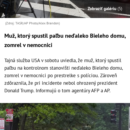
Zobraziť galériu
(5)
(Zdroj: TASR/AP Photo/Alex Brandon)
Muž, ktorý spustil paľbu neďaleko Bieleho domu,
zomrel v nemocnici
Tajná služba USA v sobotu uviedla, že muž, ktorý spustil
paľbu na kontrolnom stanovišti neďaleko Bieleho domu,
zomrel v nemocnici po prestrelke s políciou. Zároveň
zdôraznila, že pri incidente nebol ohrozený prezident
Donald Trump. Informujú o tom agentúry AFP a AP.