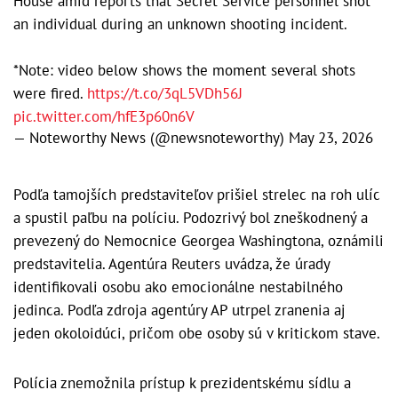
House amid reports that Secret Service personnel shot
an individual during an unknown shooting incident.
*Note: video below shows the moment several shots
were fired.
https://t.co/3qL5VDh56J
pic.twitter.com/hfE3p60n6V
— Noteworthy News (@newsnoteworthy)
May 23, 2026
Podľa tamojších predstaviteľov prišiel strelec na roh ulíc
a spustil paľbu na políciu. Podozrivý bol zneškodnený a
prevezený do Nemocnice Georgea Washingtona, oznámili
predstavitelia. Agentúra Reuters uvádza, že úrady
identifikovali osobu ako emocionálne nestabilného
jedinca. Podľa zdroja agentúry AP utrpel zranenia aj
jeden okoloidúci, pričom obe osoby sú v kritickom stave.
Polícia znemožnila prístup k prezidentskému sídlu a