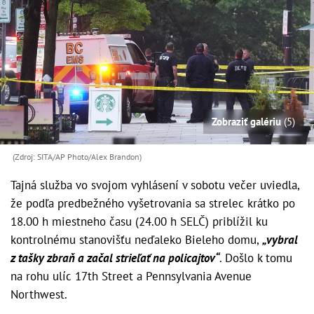
Zobraziť galériu
(5)
(Zdroj: SITA/AP Photo/Alex Brandon)
Tajná služba vo svojom vyhlásení v sobotu večer uviedla,
že podľa predbežného vyšetrovania sa strelec krátko po
18.00 h miestneho času (24.00 h SELČ) priblížil ku
kontrolnému stanovišťu neďaleko Bieleho domu,
„vybral
z tašky zbraň a začal strieľať na policajtov“
. Došlo k tomu
na rohu ulíc 17th Street a Pennsylvania Avenue
Northwest.