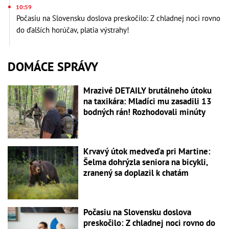
10:59
Počasiu na Slovensku doslova preskočilo: Z chladnej noci rovno
do ďalších horúčav, platia výstrahy!
DOMÁCE SPRÁVY
Mrazivé DETAILY brutálneho útoku
na taxikára: Mladíci mu zasadili 13
bodných rán! Rozhodovali minúty
Krvavý útok medveďa pri Martine:
Šelma dohrýzla seniora na bicykli,
zranený sa doplazil k chatám
Počasiu na Slovensku doslova
preskočilo: Z chladnej noci rovno do