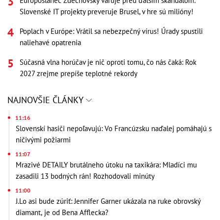
Europoslanec Zdechovský varuje pred ďalším škandálom:
Slovenské IT projekty preveruje Brusel, v hre sú milióny!
Poplach v Európe: Vrátil sa nebezpečný vírus! Úrady spustili
naliehavé opatrenia
Súčasná vlna horúčav je nič oproti tomu, čo nás čaká: Rok
2027 zrejme prepíše teplotné rekordy
NAJNOVŠIE ČLÁNKY
11:16
Slovenskí hasiči nepoľavujú: Vo Francúzsku naďalej pomáhajú s
ničivými požiarmi
11:07
Mrazivé DETAILY brutálneho útoku na taxikára: Mladíci mu
zasadili 13 bodných rán! Rozhodovali minúty
11:00
J.Lo asi bude zúriť: Jennifer Garner ukázala na ruke obrovský
diamant, je od Bena Afflecka?