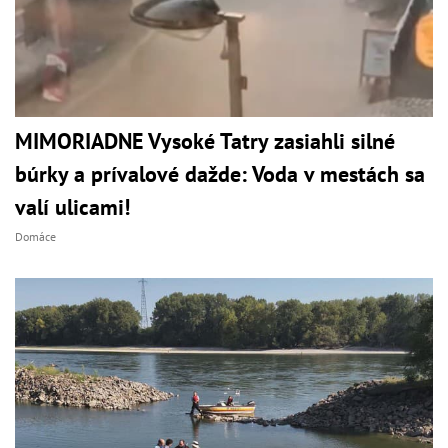
MIMORIADNE Vysoké Tatry zasiahli silné
búrky a prívalové dažde: Voda v mestách sa
valí ulicami!
Domáce