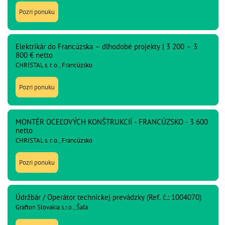
Pozri ponuku
Elektrikár do Francúzska – dlhodobé projekty | 3 200 – 3
800 € netto
CHRISTAL s. r. o., Francúzsko
Pozri ponuku
MONTÉR OCEĽOVÝCH KONŠTRUKCIÍ - FRANCÚZSKO - 3 600
netto
CHRISTAL s. r. o., Francúzsko
Pozri ponuku
Údržbár / Operátor technickej prevádzky (Ref. č.: 1004070)
Grafton Slovakia s.r.o., Šaľa