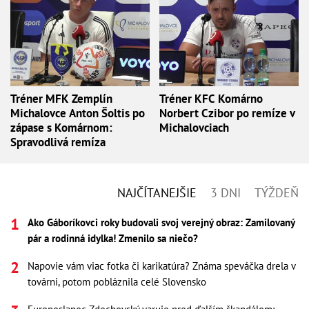
Tréner MFK Zemplín
Tréner KFC Komárno
Michalovce Anton Šoltis po
Norbert Czibor po remíze v
zápase s Komárnom:
Michalovciach
Spravodlivá remíza
NAJČÍTANEJŠIE
3 DNI
TÝŽDEŇ
Ako Gáboríkovci roky budovali svoj verejný obraz: Zamilovaný
pár a rodinná idylka! Zmenilo sa niečo?
Napovie vám viac fotka či karikatúra? Známa speváčka drela v
továrni, potom pobláznila celé Slovensko