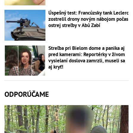
Úspešný test: Francúzsky tank Leclerc
zostrelil drony novým nábojom počas
ostrej streľby v Abú Zabí
Streľba pri Bielom dome a panika aj
pred kamerami: Reportérky v živom
vysielaní doslova zamrzli, museli sa
aj kryť!
ODPORÚČAME