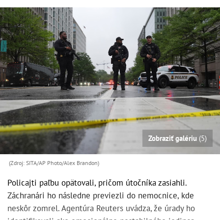
Zobraziť galériu
(5)
(Zdroj: SITA/AP Photo/Alex Brandon)
Policajti paľbu opätovali, pričom útočníka zasiahli.
Záchranári ho následne previezli do nemocnice, kde
neskôr zomrel. Agentúra Reuters uvádza, že úrady ho