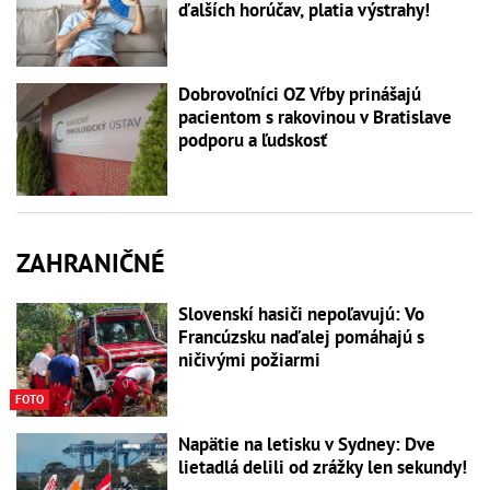
ďalších horúčav, platia výstrahy!
Dobrovoľníci OZ Vŕby prinášajú
pacientom s rakovinou v Bratislave
podporu a ľudskosť
ZAHRANIČNÉ
Slovenskí hasiči nepoľavujú: Vo
Francúzsku naďalej pomáhajú s
ničivými požiarmi
FOTO
Napätie na letisku v Sydney: Dve
lietadlá delili od zrážky len sekundy!