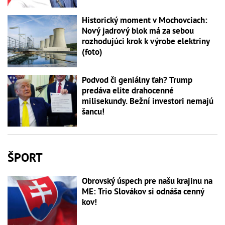
Historický moment v Mochovciach:
Nový jadrový blok má za sebou
rozhodujúci krok k výrobe elektriny
(foto)
Podvod či geniálny ťah? Trump
predáva elite drahocenné
milisekundy. Bežní investori nemajú
šancu!
ŠPORT
Obrovský úspech pre našu krajinu na
ME: Trio Slovákov si odnáša cenný
kov!