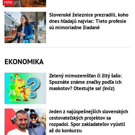
FOTO
Slovenské železnice prezradili, koho
dnes hľadajú najviac: Tieto profesie
sú mimoriadne žiadané
EKONOMIKA
Zelený mimozemšťan či žltý šašo:
Spoznáte známe značky podľa ich
maskotov? Otestujte sa! (kvíz)
Jeden z najúspešnejších slovenských
cestovateľských projektov sa
rozpadol. Spor zakladateľov vyústil
až do konkurzu