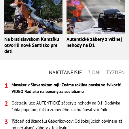
Na bratislavskom Kamzíku
Autentické zábery z vážnej
otvorili nové Šantisko pre
nehody na D1
deti
NAJČÍTANEJŠIE
3 DNI
TÝŽDEŇ
Masaker v Slovenskom raji: Známa roklina praská vo švíkoch!
VIDEO Rad ako na banány za socializmu
Odstrašujúce AUTENTICKÉ zábery z nehody na D1: Dodávka
ľahla popolom, ťažko zraneného zachraňoval vrtuľník
Týždeň od škandálu Gáboríkovcov: Od šokujúcich obvinení až
po nečakané zábery z festivalu!