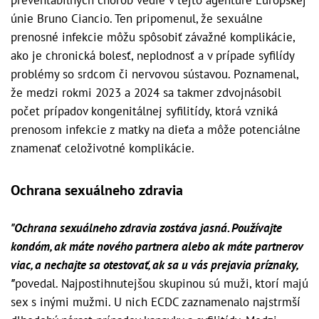
preventabilných chorôb vedie v tejto agentúre Európskej
únie Bruno Ciancio. Ten pripomenul, že sexuálne
prenosné infekcie môžu spôsobiť závažné komplikácie,
ako je chronická bolesť, neplodnosť a v prípade syfilídy
problémy so srdcom či nervovou sústavou. Poznamenal,
že medzi rokmi 2023 a 2024 sa takmer zdvojnásobil
počet prípadov kongenitálnej syfilitídy, ktorá vzniká
prenosom infekcie z matky na dieťa a môže potenciálne
znamenať celoživotné komplikácie.
O
chrana sexuálneho zdravia
"Ochrana sexuálneho zdravia zostáva jasná. Používajte
kondóm, ak máte nového partnera alebo ak máte partnerov
viac, a nechajte sa otestovať, ak sa u vás prejavia príznaky,
"
povedal. Najpostihnutejšou skupinou sú muži, ktorí majú
sex s inými mužmi. U nich ECDC zaznamenalo najstrmší