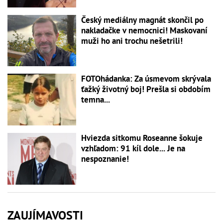
Český mediálny magnát skončil po
nakladačke v nemocnici! Maskovaní
muži ho ani trochu nešetrili!
FOTOhádanka: Za úsmevom skrývala
ťažký životný boj! Prešla si obdobím
temna...
Hviezda sitkomu Roseanne šokuje
vzhľadom: 91 kíl dole... Je na
nespoznanie!
ZAUJÍMAVOSTI