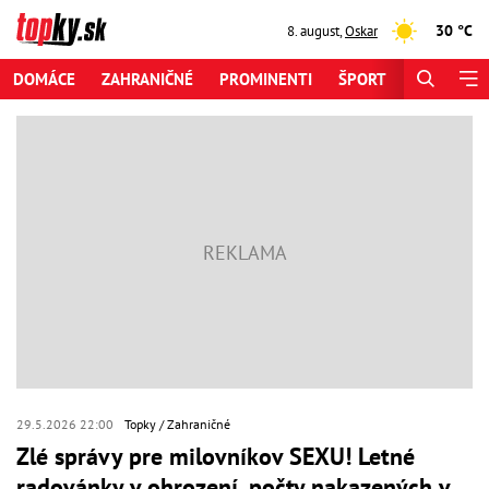
30 °C
8. august
,
Oskar
DOMÁCE
ZAHRANIČNÉ
PROMINENTI
ŠPORT
ZAUJÍMAV
29.5.2026 22:00
Topky
Zahraničné
Zlé správy pre milovníkov SEXU! Letné
radovánky v ohrození, počty nakazených v