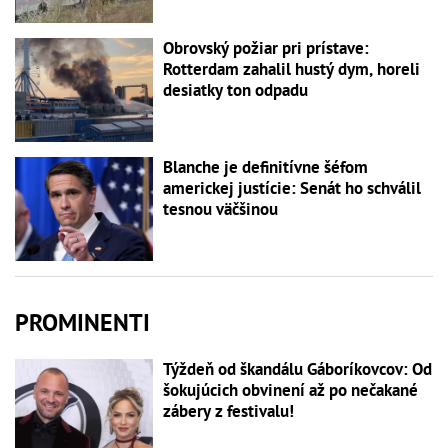
Obrovský požiar pri prístave:
Rotterdam zahalil hustý dym, horeli
desiatky ton odpadu
Blanche je definitívne šéfom
americkej justície: Senát ho schválil
tesnou väčšinou
PROMINENTI
Týždeň od škandálu Gáboríkovcov: Od
šokujúcich obvinení až po nečakané
zábery z festivalu!