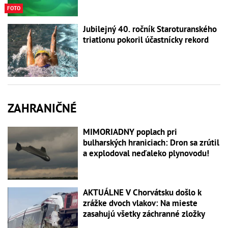
FOTO
Jubilejný 40. ročník Staroturanského
triatlonu pokoril účastnícky rekord
ZAHRANIČNÉ
MIMORIADNY poplach pri
bulharských hraniciach: Dron sa zrútil
a explodoval neďaleko plynovodu!
AKTUÁLNE V Chorvátsku došlo k
zrážke dvoch vlakov: Na mieste
zasahujú všetky záchranné zložky