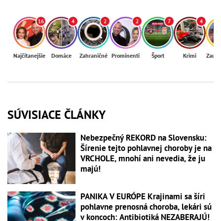
16
4
2
2
7
4
Najčítanejšie
Domáce
Zahraničné
Prominenti
Šport
Krimi
Zaují
SÚVISIACE ČLÁNKY
Nebezpečný REKORD na Slovensku:
Šírenie tejto pohlavnej choroby je na
VRCHOLE, mnohí ani nevedia, že ju
majú!
PANIKA V EURÓPE Krajinami sa šíri
pohlavne prenosná choroba, lekári sú
v koncoch: Antibiotiká NEZABERAJÚ!