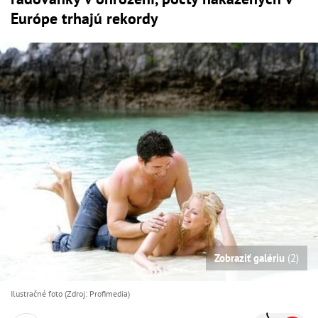
Európe trhajú rekordy
Zobraziť galériu
(2)
Ilustračné foto (Zdroj: Profimedia)