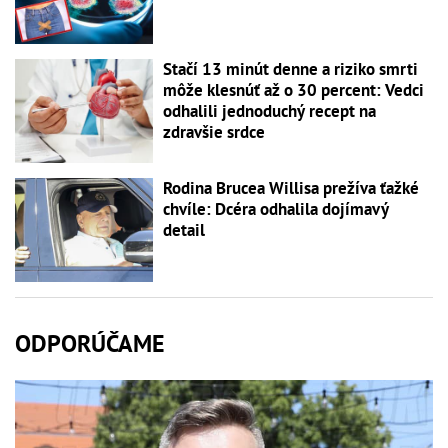
Stačí 13 minút denne a riziko smrti
môže klesnúť až o 30 percent: Vedci
odhalili jednoduchý recept na
zdravšie srdce
Rodina Brucea Willisa prežíva ťažké
chvíle: Dcéra odhalila dojímavý
detail
ODPORÚČAME