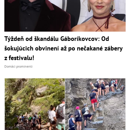
Týždeň od škandálu Gáboríkovcov: Od
šokujúcich obvinení až po nečakané zábery
z festivalu!
Domáci prominenti