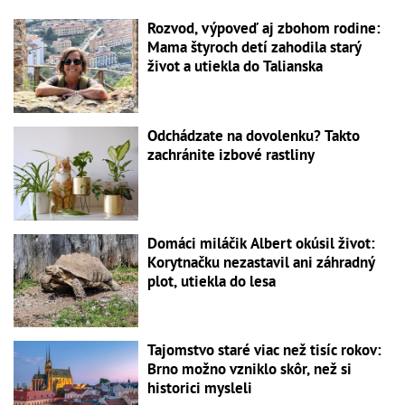
Rozvod, výpoveď aj zbohom rodine:
Mama štyroch detí zahodila starý
život a utiekla do Talianska
Odchádzate na dovolenku? Takto
zachránite izbové rastliny
Domáci miláčik Albert okúsil život:
Korytnačku nezastavil ani záhradný
plot, utiekla do lesa
Tajomstvo staré viac než tisíc rokov:
Brno možno vzniklo skôr, než si
historici mysleli