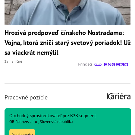
Hrozivá predpoveď čínskeho Nostradama:
Vojna, ktorá zničí starý svetový poriadok! Už
sa viackrát nemýlil
Zahraničné
Pracovné pozície
Obchodný sprostredkovateľ pre B2B segment
OB Partners s. r. o., Slovenská republika
Pozri ponuku