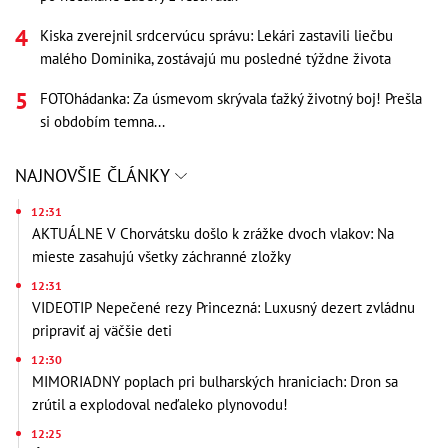
Kiska zverejnil srdcervúcu správu: Lekári zastavili liečbu
malého Dominika, zostávajú mu posledné týždne života
FOTOhádanka: Za úsmevom skrývala ťažký životný boj! Prešla
si obdobím temna...
NAJNOVŠIE ČLÁNKY
12:31
AKTUÁLNE V Chorvátsku došlo k zrážke dvoch vlakov: Na
mieste zasahujú všetky záchranné zložky
12:31
VIDEOTIP Nepečené rezy Princezná: Luxusný dezert zvládnu
pripraviť aj väčšie deti
12:30
MIMORIADNY poplach pri bulharských hraniciach: Dron sa
zrútil a explodoval neďaleko plynovodu!
12:25