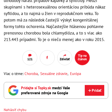
dlhodobý nárast prípadov kapavky a syfilitídy. Medzi
skupinami s heterosexuálnou orientáciou pribúda nákaz
syfilidou, a to najmä u žien v reprodukčnom veku. To
potom má za následok častejší výskyt kongenitálnej
formy tohto ochorenia. Najčastejšie hlásenou pohlavne
prenosnou chorobou bola chlamydióza, a to s viac ako
213.443 prípadmi. To je o niečo menej ako v roku 2015.
Tip na
121
Zdieľať
článok
Viac o téme:
Choroba
,
Sexuálne zdravie
,
Európa
Pridajte si Topky.sk
medzi Vaše
Pridať
preferované zdroje na Google
Nahlásiť chybu