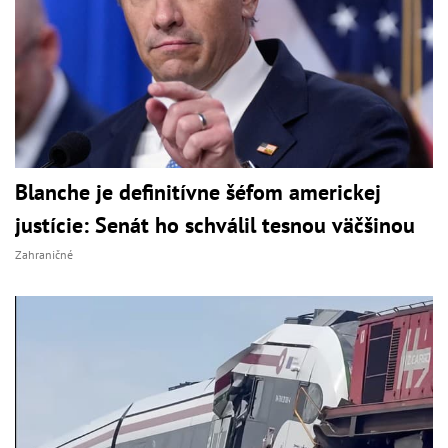
Blanche je definitívne šéfom americkej
justície: Senát ho schválil tesnou väčšinou
Zahraničné