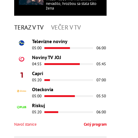
nevadilo, hrozbou sa stala táto
žena
TERAZ V TV
VEČER V TV
Televízne noviny
05:00
06:00
Noviny TV JOJ
04:55
05:45
Capri
05:20
07:00
Oteckovia
05:00
05:50
Riskuj
05:20
06:00
Navoľ stanice
Celý program