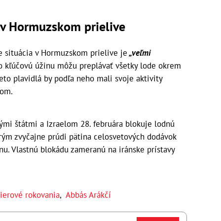
 v Hormuzskom prielive
že situácia v Hormuzskom prielive je
„veľmi
to kľúčovú úžinu môžu preplávať všetky lode okrem
ieto plavidlá by podľa neho mali svoje aktivity
vom.
ými štátmi a Izraelom 28. februára blokuje lodnú
orým zvyčajne prúdi pätina celosvetových dodávok
u. Vlastnú blokádu zameranú na iránske prístavy
ierové rokovania
,
Abbás Arákčí