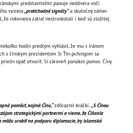
iránskymi predstaviteľmi panuje nedôvera voči
ího vysiela
„protichodné signály“
a skutočný zámer
 že rokovania zatiaľ nestroskotali i keď sú zložitej
iekoľko hodín predtým vyhlásil, že mu s Iránom
och s čínskym prezidentom Si Ťin-pchingom sa
prieliv opäť otvoriť. Si zároveň ponúkol pomoc Číny
chopná pomôcť, najmä Čínu,“
zdôraznil Aráčkí.
„S Čínou
zájom strategickými partnermi a vieme, že Číňania
čo môžu urobiť na podporu diplomacie, by islamská