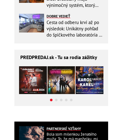
výnimočný systém, ktorý
ešte aj šetrí náklady
DOBRE VEDIEŤ
Cesta od odberu krvi až po
výsledok: Unikátny pohľad
do špičkového laboratória na
Slovensku
PREDPREDAJ
.sk - Tu sa rodia zážitky
PARTNERSKÉ VZŤAHY
Bola som milenkou ženatého
muža: To, že má manželku, mi