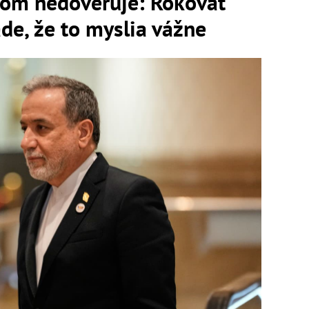
tom nedôveruje: Rokovať
de, že to myslia vážne