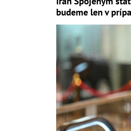
Irán Spojeným štá
budeme len v prípa