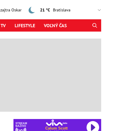
, zajtra Oskar
21 °C
 TV
LIFESTYLE
VOĽNÝ ČAS
STREAM
NAŽIVO
Calum Scott