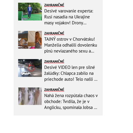
ZAHRANIČNÉ
Desivé varovanie experta:
Rusi nasadia na Ukrajine
masy vojakov! Drony
nebudú stačiť
ZAHRANIČNÉ
TAJNÝ ostrov v Chorvátsku!
Manželia odhalili dovolenku
plnú neviazaného sexu a
pikatné detaily
ZAHRANIČNÉ
Desivé VIDEO len pre silné
žalúdky: Chlapca zabilo na
priechode auto! Telo našli o
150 metrov ďalej
ZAHRANIČNÉ
Nahá žena rozpútala chaos v
obchode: Tvrdila, že je v
Anglicku, spomínala Jobsa aj
amfetamín