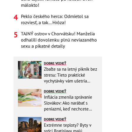
málokto!
Peklo českého herca: Odmietol sa
rozviesť, a tak... Hrôza!
TAJNÝ ostrov v Chorvátsku! Manželia
odhalili dovolenku plnú neviazaného
sexu a pikatné detaily
DOBRE VEDIEŤ
Zbaľte sa na letný piknik bez
stresu: Tieto praktické
vychytávky vám ušetria
miesto v batohu!
DOBRE VEDIEŤ
Inflácia zmenila správanie
Slovákov: Ako narábať s
peniazmi, keď nechcete
zbytočne riskovať?
DOBRE VEDIEŤ
Extrémne teploty? Byty v
srdci Bratislavy majú