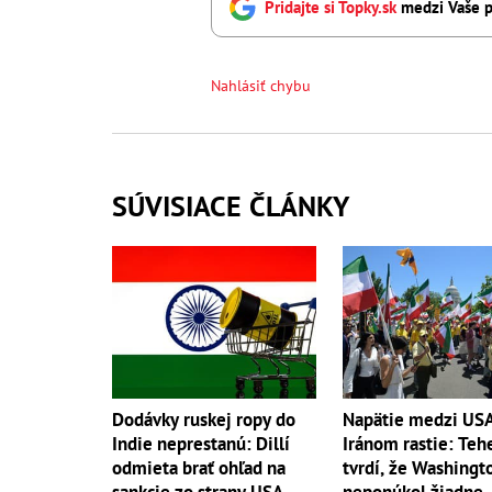
Pridajte si Topky.sk
medzi Vaše p
Nahlásiť chybu
SÚVISIACE ČLÁNKY
Dodávky ruskej ropy do
Napätie medzi USA
Indie neprestanú: Dillí
Iránom rastie: Teh
odmieta brať ohľad na
tvrdí, že Washingt