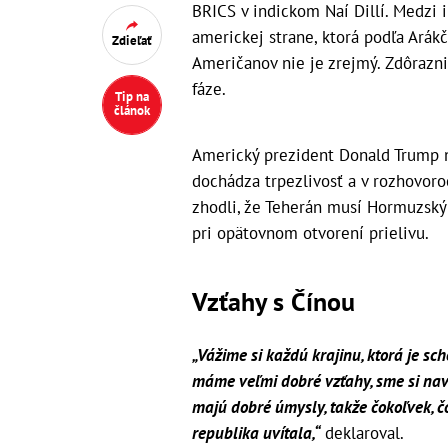
BRICS v indickom Naí Dillí. Medzi 
americkej strane, ktorá podľa Arákč
Zdieľať
Američanov nie je zrejmý. Zdôraznil,
fáze.
Tip na
článok
Americký prezident Donald Trump n
dochádza trpezlivosť a v rozhovor
zhodli, že Teherán musí Hormuzský 
pri opätovnom otvorení prielivu.
Vzťahy s Čínou
„Vážime si každú krajinu, ktorá je s
máme veľmi dobré vzťahy, sme si nav
majú dobré úmysly, takže čokoľvek, 
republika uvítala,“
deklaroval.