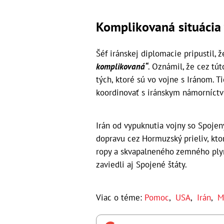
Komplikovaná situácia
Šéf iránskej diplomacie pripustil, 
komplikovaná“
. Oznámil, že cez tú
tých, ktoré sú vo vojne s Iránom. T
koordinovať s iránskym námorníct
Irán od vypuknutia vojny so Spojen
dopravu cez Hormuzský prieliv, kt
ropy a skvapalneného zemného plyn
zaviedli aj Spojené štáty.
Viac o téme:
Pomoc
,
USA
,
Irán
,
M