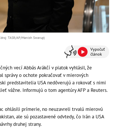
(Zdroj: TASR/AP/Manish Swarup)
Vypočuť
článok
čných vecí Abbás Arákčí v piatok vyhlásil, že
al správy o ochote pokračovať v mierových
nski predstavitelia USA nedôverujú a rokovať s nimi
lieť vážne. Informujú o tom agentúry AFP a Reuters.
 ohlásili prímerie, no neuzavreli trvalú mierovú
kistan, ale sú pozastavené odvtedy, čo Irán a USA
ávrhy druhej strany.