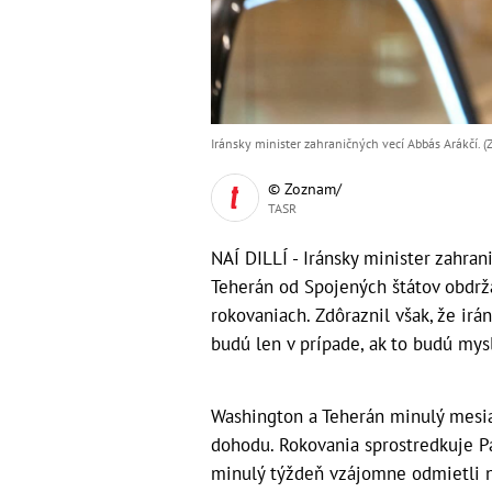
Iránsky minister zahraničných vecí Abbás Arákčí. 
© Zoznam/
TASR
NAÍ DILLÍ - Iránsky minister zahrani
Teherán od Spojených štátov obdrž
rokovaniach. Zdôraznil však, že irá
budú len v prípade, ak to budú mys
Washington a Teherán minulý mesiac
dohodu. Rokovania sprostredkuje Pa
minulý týždeň vzájomne odmietli n