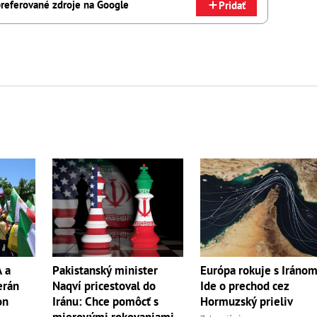
referované zdroje na Google
Pridať
 a
Pakistanský minister
Európa rokuje s Iránom
erán
Naqví pricestoval do
Ide o prechod cez
on
Iránu: Chce pomôcť s
Hormuzský prieliv