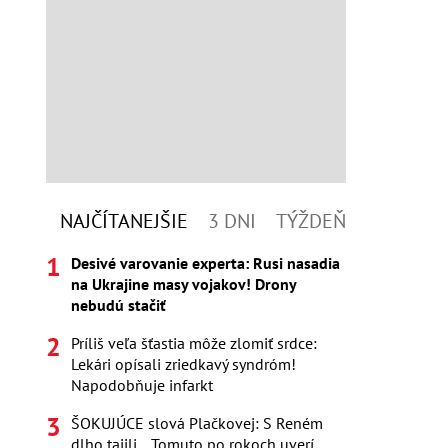
NAJČÍTANEJŠIE
3 DNI
TÝŽDEŇ
Desivé varovanie experta: Rusi nasadia
na Ukrajine masy vojakov! Drony
nebudú stačiť
Príliš veľa šťastia môže zlomiť srdce:
Lekári opísali zriedkavý syndróm!
Napodobňuje infarkt
ŠOKUJÚCE slová Plačkovej: S Reném
dlho tajili... Tomuto po rokoch uverí