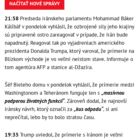
NAČÍTAŤ NOVÉ SPRÁVY
21:58
Predseda iránskeho parlamentu Mohammad Báker
Kálíbáf v pondelok vyhlásil, že ozbrojené sily jeho krajiny
sú pripravené ostro zareagovať v prípade, že Irán bude
napadnutý. Reagoval tak po vyjadreniach amerického
prezidenta Donalda Trumpa, ktorý varoval, že prímerie na
Blízkom východe je vo veľmi neistom stave. Informuje o
tom agentúra AFP a stanice al-Džazíra.
Šéf Bieleho domu v pondelok vyhlásil, že prímerie medzi
Washingtonom a Teheránom funguje len s
„masívnou
podporou životných funkcií“
. Zároveň dodal, že najnovší
iránsky návrh, ktorý označil za
„kus odpadu“
, si ani
neprečítal, lebo by to bolo stratou času.
19:35
Trump uviedol, že prímerie s Iránom je veľmi