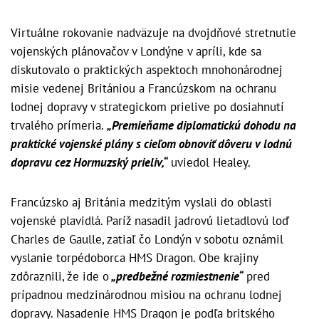
Virtuálne rokovanie nadväzuje na dvojdňové stretnutie
vojenských plánovačov v Londýne v apríli, kde sa
diskutovalo o praktických aspektoch mnohonárodnej
misie vedenej Britániou a Francúzskom na ochranu
lodnej dopravy v strategickom prielive po dosiahnutí
trvalého prímeria.
„Premieňame diplomatickú dohodu na
praktické vojenské plány s cieľom obnoviť dôveru v lodnú
dopravu cez Hormuzský prieliv,“
uviedol Healey.
Francúzsko aj Británia medzitým vyslali do oblasti
vojenské plavidlá. Paríž nasadil jadrovú lietadlovú loď
Charles de Gaulle, zatiaľ čo Londýn v sobotu oznámil
vyslanie torpédoborca HMS Dragon. Obe krajiny
zdôraznili, že ide o
„predbežné rozmiestnenie“
pred
prípadnou medzinárodnou misiou na ochranu lodnej
dopravy. Nasadenie HMS Dragon je podľa britského