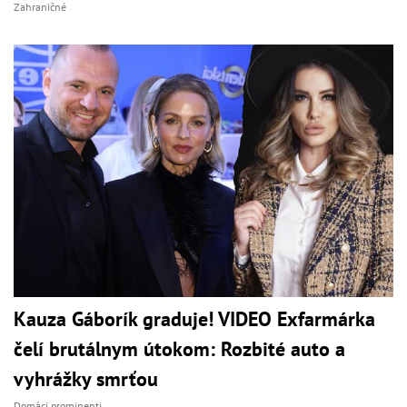
Zahraničné
Kauza Gáborík graduje! VIDEO Exfarmárka
čelí brutálnym útokom: Rozbité auto a
vyhrážky smrťou
Domáci prominenti