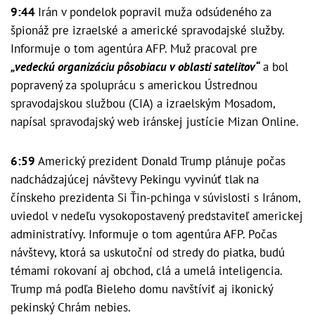
9:44
Irán v pondelok popravil muža odsúdeného za
špionáž pre izraelské a americké spravodajské služby.
Informuje o tom agentúra AFP. Muž pracoval pre
„vedeckú organizáciu pôsobiacu v oblasti satelitov“
a bol
popravený za spoluprácu s americkou Ústrednou
spravodajskou službou (CIA) a izraelským Mosadom,
napísal spravodajský web iránskej justície Mizan Online.
6:59
Americký prezident Donald Trump plánuje počas
nadchádzajúcej návštevy Pekingu vyvinúť tlak na
čínskeho prezidenta Si Ťin-pchinga v súvislosti s Iránom,
uviedol v nedeľu vysokopostavený predstaviteľ americkej
administratívy. Informuje o tom agentúra AFP. Počas
návštevy, ktorá sa uskutoční od stredy do piatka, budú
témami rokovaní aj obchod, clá a umelá inteligencia.
Trump má podľa Bieleho domu navštíviť aj ikonický
pekinský Chrám nebies.