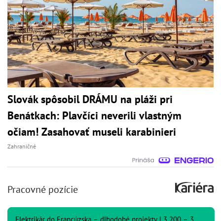
Slovák spôsobil DRÁMU na pláži pri
Benátkach: Plavčíci neverili vlastným
očiam! Zasahovať museli karabinieri
Zahraničné
Pracovné pozície
Elektrikár do Francúzska – dlhodobé projekty | 3 200 – 3