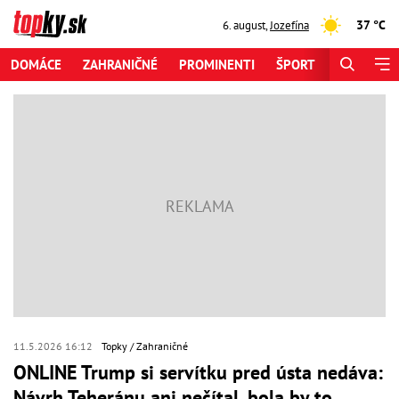
37 °C
6. august
,
Jozefína
DOMÁCE
ZAHRANIČNÉ
PROMINENTI
ŠPORT
ZAUJÍMAV
11.5.2026 16:12
Topky
Zahraničné
ONLINE Trump si servítku pred ústa nedáva:
Návrh Teheránu ani nečítal, bola by to