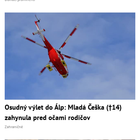
Osudný výlet do Álp: Mladá Češka (†14)
zahynula pred očami rodičov
Zahraničné