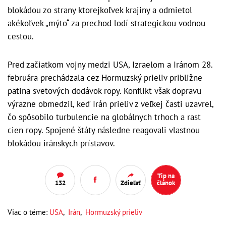
blokádou zo strany ktorejkoľvek krajiny a odmietol
akékoľvek „mýto“ za prechod lodí strategickou vodnou
cestou.
Pred začiatkom vojny medzi USA, Izraelom a Iránom 28.
februára prechádzala cez Hormuzský prieliv približne
pätina svetových dodávok ropy. Konflikt však dopravu
výrazne obmedzil, keď Irán prieliv z veľkej časti uzavrel,
čo spôsobilo turbulencie na globálnych trhoch a rast
cien ropy. Spojené štáty následne reagovali vlastnou
blokádou iránskych prístavov.
Tip na
132
Zdieľať
článok
Viac o téme:
USA
,
Irán
,
Hormuzský prieliv