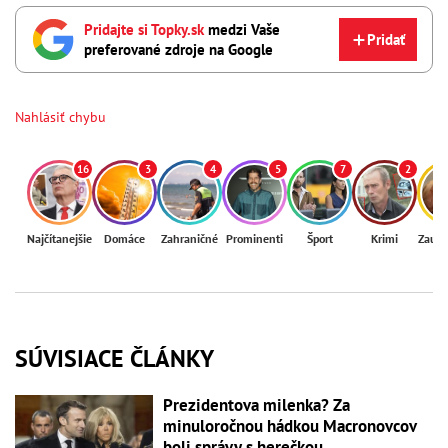
Pridajte si Topky.sk
medzi Vaše
Pridať
preferované zdroje na Google
Nahlásiť chybu
16
3
4
5
7
2
Najčítanejšie
Domáce
Zahraničné
Prominenti
Šport
Krimi
Zaují
SÚVISIACE ČLÁNKY
Prezidentova milenka? Za
minuloročnou hádkou Macronovcov
boli správy s herečkou