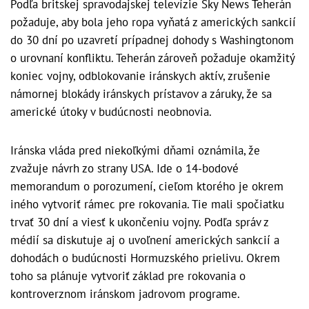
Podľa britskej spravodajskej televízie Sky News Teherán
požaduje, aby bola jeho ropa vyňatá z amerických sankcií
do 30 dní po uzavretí prípadnej dohody s Washingtonom
o urovnaní konfliktu. Teherán zároveň požaduje okamžitý
koniec vojny, odblokovanie iránskych aktív, zrušenie
námornej blokády iránskych prístavov a záruky, že sa
americké útoky v budúcnosti neobnovia.
Iránska vláda pred niekoľkými dňami oznámila, že
zvažuje návrh zo strany USA. Ide o 14-bodové
memorandum o porozumení, cieľom ktorého je okrem
iného vytvoriť rámec pre rokovania. Tie mali spočiatku
trvať 30 dní a viesť k ukončeniu vojny. Podľa správ z
médií sa diskutuje aj o uvoľnení amerických sankcií a
dohodách o budúcnosti Hormuzského prielivu. Okrem
toho sa plánuje vytvoriť základ pre rokovania o
kontroverznom iránskom jadrovom programe.