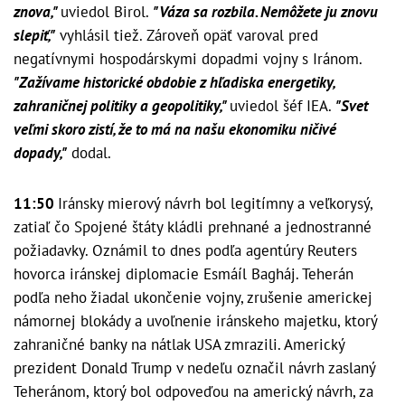
znova,"
uviedol Birol.
"Váza sa rozbila. Nemôžete ju znovu
slepiť,"
vyhlásil tiež. Zároveň opäť varoval pred
negatívnymi hospodárskymi dopadmi vojny s Iránom.
"Zažívame historické obdobie z hľadiska energetiky,
zahraničnej politiky a geopolitiky,"
uviedol šéf IEA.
"Svet
veľmi skoro zistí, že to má na našu ekonomiku ničivé
dopady,"
dodal.
11:50
Iránsky mierový návrh bol legitímny a veľkorysý,
zatiaľ čo Spojené štáty kládli prehnané a jednostranné
požiadavky. Oznámil to dnes podľa agentúry Reuters
hovorca iránskej diplomacie Esmáíl Bagháj. Teherán
podľa neho žiadal ukončenie vojny, zrušenie americkej
námornej blokády a uvoľnenie iránskeho majetku, ktorý
zahraničné banky na nátlak USA zmrazili. Americký
prezident Donald Trump v nedeľu označil návrh zaslaný
Teheránom, ktorý bol odpoveďou na americký návrh, za