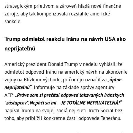
strategickým prielivom a zároveň hľadá nové finančné
zdroje, aby tak kompenzovala rozsiahle americké
sankcie.
Trump odmietol reakciu Iránu na návrh USA ako
neprijateľnú
Americký prezident Donald Trump v nedeľu vyhlásil, že
odmietol odpoveď Iránu na americký návrh na ukončenie
vojny na Blízkom východe, pričom ju označil za
„úplne
neprijateľnú“
. Informuje na základe správy agentúry
AFP.
„Práve som si prečítal odpoveď takzvaných iránskych
"zástupcov". Nepáči sa mi – JE TOTÁLNE NEPRIJATEĽNÁ!“
napísal Trump na svojej sociálnej sieti Truth Social bez
toho, aby priblížil konkrétne časti odpovede Teheránu.