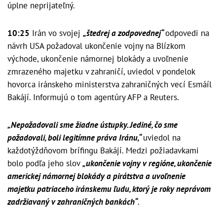
úplne neprijateľný.
10:25
Irán vo svojej
„štedrej a zodpovednej“
odpovedi na
návrh USA požadoval ukončenie vojny na Blízkom
východe, ukončenie námornej blokády a uvoľnenie
zmrazeného majetku v zahraničí, uviedol v pondelok
hovorca iránskeho ministerstva zahraničných vecí Esmáíl
Bakájí. Informujú o tom agentúry AFP a Reuters.
„Nepožadovali sme žiadne ústupky. Jediné, čo sme
požadovali, boli legitímne práva Iránu,“
uviedol na
každotýždňovom brífingu Bakájí. Medzi požiadavkami
bolo podľa jeho slov
„ukončenie vojny v regióne, ukončenie
americkej námornej blokády a pirátstva a uvoľnenie
majetku patriaceho iránskemu ľudu, ktorý je roky neprávom
zadržiavaný v zahraničných bankách“
.