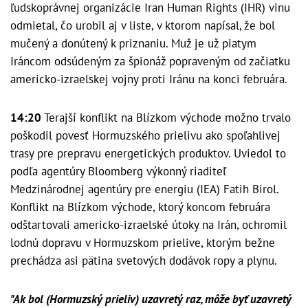
ľudskoprávnej organizácie Iran Human Rights (IHR) vinu
odmietal, čo urobil aj v liste, v ktorom napísal, že bol
mučený a donútený k priznaniu. Muž je už piatym
Iráncom odsúdeným za špionáž popraveným od začiatku
americko-izraelskej vojny proti Iránu na konci februára.
14:20
Terajší konflikt na Blízkom východe možno trvalo
poškodil povesť Hormuzského prielivu ako spoľahlivej
trasy pre prepravu energetických produktov. Uviedol to
podľa agentúry Bloomberg výkonný riaditeľ
Medzinárodnej agentúry pre energiu (IEA) Fatih Birol.
Konflikt na Blízkom východe, ktorý koncom februára
odštartovali americko-izraelské útoky na Irán, ochromil
lodnú dopravu v Hormuzskom prielive, ktorým bežne
prechádza asi pätina svetových dodávok ropy a plynu.
"Ak bol (Hormuzský prieliv) uzavretý raz, môže byť uzavretý