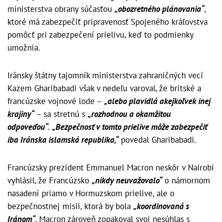
ministerstva obrany súčasťou
„obozretného plánovania“
,
ktoré má zabezpečiť pripravenosť Spojeného kráľovstva
pomôcť pri zabezpečení prielivu, keď to podmienky
umožnia.
Iránsky štátny tajomník ministerstva zahraničných vecí
Kazem Gharibabadi však v nedeľu varoval, že britské a
francúzske vojnové lode –
„alebo plavidlá akejkoľvek inej
krajiny“
– sa stretnú s
„rozhodnou a okamžitou
odpoveďou“
.
„Bezpečnosť v tomto prielive môže zabezpečiť
iba Iránska islamská republika,“
povedal Gharibabadi.
Francúzsky prezident Emmanuel Macron neskôr v Nairobi
vyhlásil, že Francúzsko
„nikdy neuvažovalo“
o námornom
nasadení priamo v Hormuzskom prielive, ale o
bezpečnostnej misii, ktorá by bola
„koordinovaná s
Iránom“
. Macron zároveň zopakoval svoj nesúhlas s