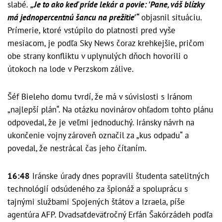
slabé.
„Je to ako keď príde lekár a povie: 'Pane, váš blízky
má jednopercentnú šancu na prežitie'“
objasnil situáciu.
Prímerie, ktoré vstúpilo do platnosti pred vyše
mesiacom, je podľa Sky News čoraz krehkejšie, pričom
obe strany konfliktu v uplynulých dňoch hovorili o
útokoch na lode v Perzskom zálive.
Šéf Bieleho domu tvrdí, že má v súvislosti s Iránom
„najlepší plán“. Na otázku novinárov ohľadom tohto plánu
odpovedal, že je veľmi jednoduchý. Iránsky návrh na
ukončenie vojny zároveň označil za „kus odpadu“ a
povedal, že nestrácal čas jeho čítaním.
16:48
Iránske úrady dnes popravili študenta satelitných
technológií odsúdeného za špionáž a spoluprácu s
tajnými službami Spojených štátov a Izraela, píše
agentúra AFP. Dvadsaťdeväťročný Erfán Šakórzádeh podľa