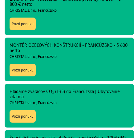
800 € netto
CHRISTAL s. r. o., Francúzsko
Pozri ponuku
MONTÉR OCEĽOVÝCH KONŠTRUKCIÍ - FRANCÚZSKO - 3 600
netto
CHRISTAL s. r. o., Francúzsko
Pozri ponuku
Hľadáme zváračov CO₂ (135) do Francúzska | Ubytovanie
zdarma
CHRISTAL s. r. o., Francúzsko
Pozri ponuku
Špecialista prípravy stavieb (m/ž) – mosty (Ref. č.: 1004794)