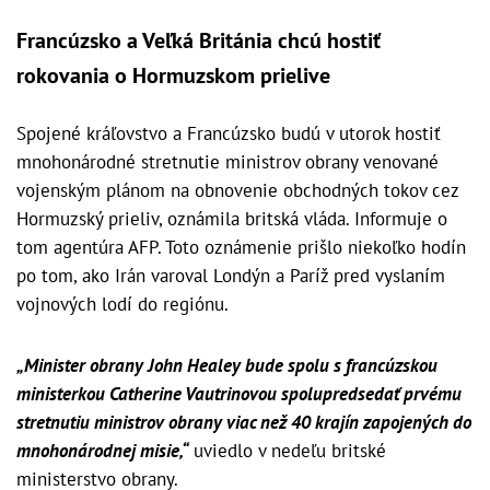
Francúzsko a Veľká Británia chcú hostiť
rokovania o Hormuzskom prielive
Spojené kráľovstvo a Francúzsko budú v utorok hostiť
mnohonárodné stretnutie ministrov obrany venované
vojenským plánom na obnovenie obchodných tokov cez
Hormuzský prieliv, oznámila britská vláda. Informuje o
tom agentúra AFP. Toto oznámenie prišlo niekoľko hodín
po tom, ako Irán varoval Londýn a Paríž pred vyslaním
vojnových lodí do regiónu.
„Minister obrany John Healey bude spolu s francúzskou
ministerkou Catherine Vautrinovou spolupredsedať prvému
stretnutiu ministrov obrany viac než 40 krajín zapojených do
mnohonárodnej misie,“
uviedlo v nedeľu britské
ministerstvo obrany.