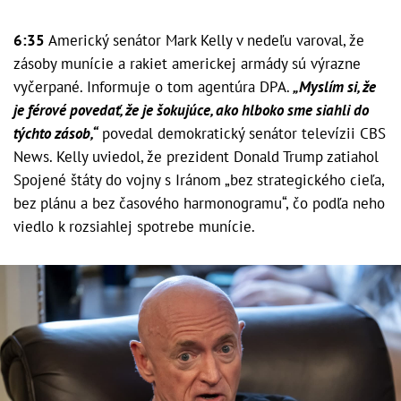
6:35
Americký senátor Mark Kelly v nedeľu varoval, že
zásoby munície a rakiet americkej armády sú výrazne
vyčerpané. Informuje o tom agentúra DPA.
„Myslím si, že
je férové povedať, že je šokujúce, ako hlboko sme siahli do
týchto zásob,“
povedal demokratický senátor televízii CBS
News. Kelly uviedol, že prezident Donald Trump zatiahol
Spojené štáty do vojny s Iránom „bez strategického cieľa,
bez plánu a bez časového harmonogramu“, čo podľa neho
viedlo k rozsiahlej spotrebe munície.