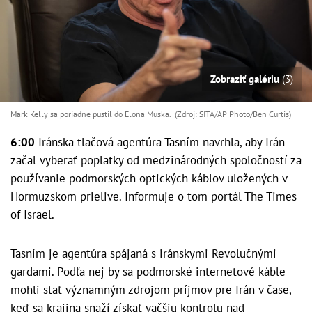
Zobraziť galériu
(3)
Mark Kelly sa poriadne pustil do Elona Muska. (Zdroj: SITA/AP Photo/Ben Curtis)
6:00
Iránska tlačová agentúra Tasním navrhla, aby Irán
začal vyberať poplatky od medzinárodných spoločností za
používanie podmorských optických káblov uložených v
Hormuzskom prielive. Informuje o tom portál The Times
of Israel.
Tasním je agentúra spájaná s iránskymi Revolučnými
gardami. Podľa nej by sa podmorské internetové káble
mohli stať významným zdrojom príjmov pre Irán v čase,
keď sa krajina snaží získať väčšiu kontrolu nad