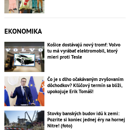
EKONOMIKA
Košice dostávajú nový tromf: Volvo
tu má vyrábať elektromobil, ktorý
mieri proti Tesle
Čo je s dlho očakávaným zvyšovaním
dôchodkov? Kľúčový termín sa blíži,
upokojuje Erik Tomáš!
Stovky banských budov idú k zemi:
Pozrite si koniec jednej éry na hornej
Nitre! (foto)