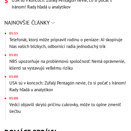
USA sú v koncoch: Zúfalý Pentagón nevie, čo si počať s
Iránom! Rady hľadá u analytikov
NAJNOVŠIE ČLÁNKY
05:55
Telefonát, ktorý môže pripraviť rodinu o peniaze: AI skopíruje
hlas vašich blízkych, odborníci radia jednoduchý trik
05:01
NBS upozorňuje na problémovú spoločnosť: Nemá oprávnenie,
klienti sa vystavujú veľkému riziku
05:00
USA sú v koncoch: Zúfalý Pentagón nevie, čo si počať s Iránom!
Rady hľadá u analytikov
05:00
Vedci objavili skrytú príčinu cukrovky, môže to úplne zmeniť
liečbu