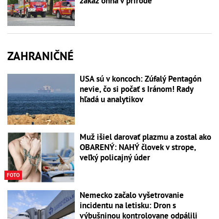
zákaz ohňa v prírode
ZAHRANIČNÉ
USA sú v koncoch: Zúfalý Pentagón
nevie, čo si počať s Iránom! Rady
hľadá u analytikov
Muž išiel darovať plazmu a zostal ako
OBARENÝ: NAHÝ človek v strope,
veľký policajný úder
FOTO
Nemecko začalo vyšetrovanie
incidentu na letisku: Dron s
výbušninou kontrolovane odpálili