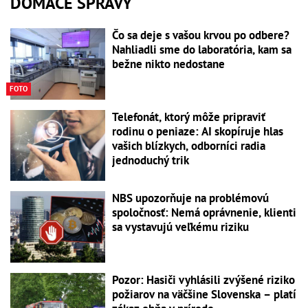
DOMÁCE SPRÁVY
Čo sa deje s vašou krvou po odbere?
Nahliadli sme do laboratória, kam sa
bežne nikto nedostane
FOTO
Telefonát, ktorý môže pripraviť
rodinu o peniaze: AI skopíruje hlas
vašich blízkych, odborníci radia
jednoduchý trik
NBS upozorňuje na problémovú
spoločnosť: Nemá oprávnenie, klienti
sa vystavujú veľkému riziku
Pozor: Hasiči vyhlásili zvýšené riziko
požiarov na väčšine Slovenska – platí