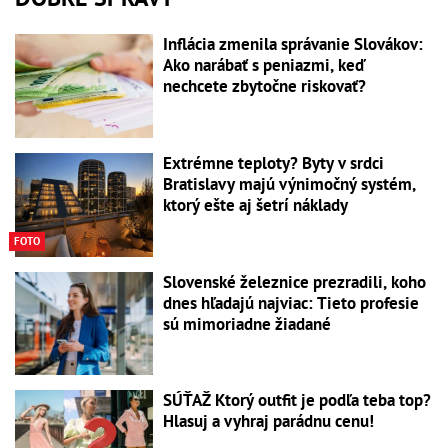
Inflácia zmenila správanie Slovákov:
Ako narábať s peniazmi, keď
nechcete zbytočne riskovať?
Extrémne teploty? Byty v srdci
Bratislavy majú výnimočný systém,
ktorý ešte aj šetrí náklady
FOTO
Slovenské železnice prezradili, koho
dnes hľadajú najviac: Tieto profesie
sú mimoriadne žiadané
SÚŤAŽ Ktorý outfit je podľa teba top?
Hlasuj a vyhraj parádnu cenu!