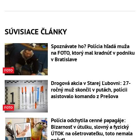
SÚVISIACE ČLÁNKY
Spoznávate ho? Polícia hľadá muža
na FOTO, ktorý mal kradnúť v podniku
v Bratislave
FOTO
Drogová akcia v Starej Ľubovni: 27-
ročný muž skončil v putách, polícii
asistovalo komando z Prešova
FOTO
Polícia odchytila cenné papagáje:
Bizarnosť v útulku, slovný a fyzický
ÚTOK na ošetrovateľku, toto nemala
počuť!