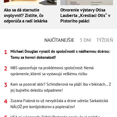
Ako sa dá starnutie
Otvorenie výstavy Otisa
ovplyvniť? Zistite, čo
Lauberta „Kresliaci Otis“ v
odporúča a radí lekárka
Pistoriho paláci
NAJČÍTANEJŠIE
3 DNI
TÝŽDEŇ
Michael Douglas vyrazil do spoločnosti s nádhernou dcérou:
Tomu sa hovorí dokonalosť!
NBS upozorňuje na problémovú spoločnosť: Nemá
oprávnenie, klienti sa vystavujú veľkému riziku
Kam sa pozerať skôr? Schindlerová na pláži iba v bikinách... Z
jej bujného dekoltu odpadnete!
Zuzana Fialová to už nevydržala a drsne udrela: Sarkastická
NÁLOŽ pre konšpirátorov a popieračov!