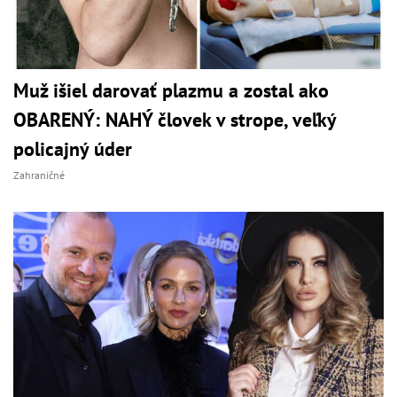
Muž išiel darovať plazmu a zostal ako
OBARENÝ: NAHÝ človek v strope, veľký
policajný úder
Zahraničné