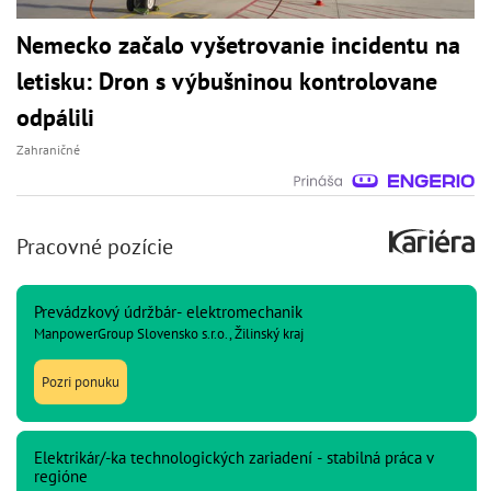
Nemecko začalo vyšetrovanie incidentu na
letisku: Dron s výbušninou kontrolovane
odpálili
Zahraničné
Pracovné pozície
Prevádzkový údržbár- elektromechanik
ManpowerGroup Slovensko s.r.o., Žilinský kraj
Pozri ponuku
Elektrikár/-ka technologických zariadení - stabilná práca v
regióne