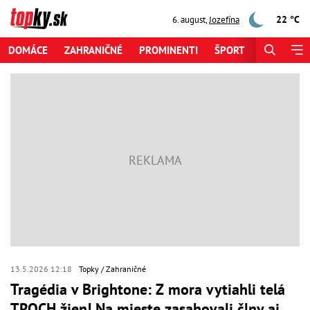
22 °C
6. august
,
Jozefína
DOMÁCE
ZAHRANIČNÉ
PROMINENTI
ŠPORT
ZAUJÍMAV
13.5.2026 12:18
Topky
Zahraničné
Tragédia v Brightone: Z mora vytiahli telá
TROCH žien! Na mieste zasahovali člny aj