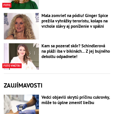
FOTO
Mala zomrieť na pódiu! Ginger Spice
prežila vyhrážky teroristu, kolaps na
vrchole slávy aj poníženie v spálni
Kam sa pozerať skôr? Schindlerová
na pláži iba v bikinách... Z jej bujného
dekoltu odpadnete!
FOTO VNÚTRI
ZAUJÍMAVOSTI
Vedci objavili skrytú príčinu cukrovky,
môže to úplne zmeniť liečbu