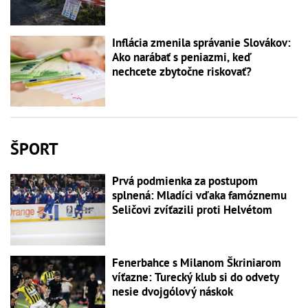
Inflácia zmenila správanie Slovákov:
Ako narábať s peniazmi, keď
nechcete zbytočne riskovať?
ŠPORT
Prvá podmienka za postupom
splnená: Mladíci vďaka famóznemu
Seličovi zvíťazili proti Helvétom
Fenerbahce s Milanom Škriniarom
víťazne: Turecký klub si do odvety
nesie dvojgólový náskok