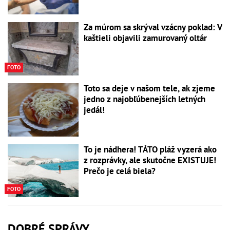
Za múrom sa skrýval vzácny poklad: V
kaštieli objavili zamurovaný oltár
FOTO
Toto sa deje v našom tele, ak zjeme
jedno z najobľúbenejších letných
jedál!
To je nádhera! TÁTO pláž vyzerá ako
z rozprávky, ale skutočne EXISTUJE!
Prečo je celá biela?
FOTO
DOBRÉ SPRÁVY