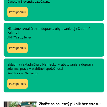
Danucem Slovensko a.s., Galanta
Pozri ponuku
Hľadáme retrakárov – doprava, ubytovanie aj týždenné
zálohy !
AMMT s.r.o., Senec
Pozri ponuku
Skladník / skladníčka v Nemecku – ubytovanie a doprava
zdarma, práca v stabilnej spoločnosti
ProJob s. r. o., Nemecko
Pozri ponuku
Zbaľte sa na letný piknik bez stresu: