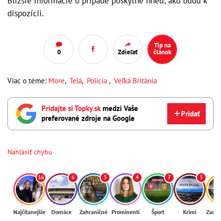
Bližšie informácie o prípade poskytne hneď, ako budú k
dispozícii.
Tip na
0
Zdieľať
článok
Viac o téme:
More
,
Telá
,
Polícia
,
Veľká Británia
Pridajte si Topky.sk
medzi Vaše
Pridať
preferované zdroje na Google
Nahlásiť chybu
16
6
3
4
7
5
Najčítanejšie
Domáce
Zahraničné
Prominenti
Šport
Krimi
Zaují