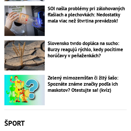
SOI našla problémy pri zálohovaných
fľašiach a plechovkách: Nedostatky
mala viac než štvrtina prevádzok!
Slovensko tvrdo dopláca na sucho:
Burzy reagujú rýchlo, kedy pocítime
horúčavy v peňaženkách?
Zelený mimozemšťan či žltý šašo:
Spoznáte známe značky podľa ich
maskotov? Otestujte sa! (kvíz)
ŠPORT