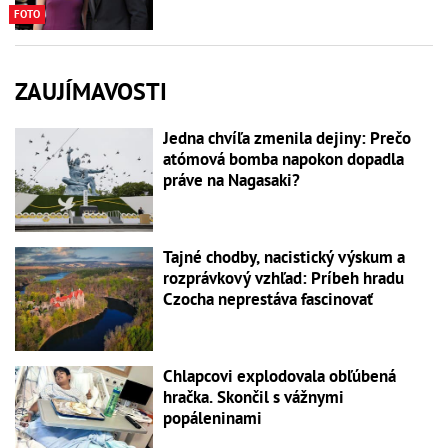
FOTO
ZAUJÍMAVOSTI
Jedna chvíľa zmenila dejiny: Prečo
atómová bomba napokon dopadla
práve na Nagasaki?
Tajné chodby, nacistický výskum a
rozprávkový vzhľad: Príbeh hradu
Czocha neprestáva fascinovať
Chlapcovi explodovala obľúbená
hračka. Skončil s vážnymi
popáleninami