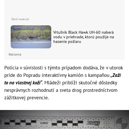
Vrtuľník Black Hawk UH-60 naberá
vodu v priehrade, ktorú použije na
hasenie požiaru
Reklama
Polícia v súvislosti s týmto prípadom dodáva, že v utorok
príde do Popradu interaktívny kamión s kampaňou
„Zaži
to na vlastnej koži“
. Mládeži priblíži skutočné dôsledky
nesprávnych rozhodnutí a sveta drog prostredníctvom
zážitkovej prevencie.