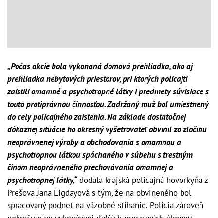
„Počas akcie bola vykonaná domová prehliadka, ako aj
prehliadka nebytových priestorov, pri ktorých policajti
zaistili omamné a psychotropné látky i predmety súvisiace s
touto protiprávnou činnosťou. Zadržaný muž bol umiestnený
do cely policajného zaistenia. Na základe dostatočnej
dôkaznej situácie ho okresný vyšetrovateľ obvinil zo zločinu
neoprávnenej výroby a obchodovania s omamnou a
psychotropnou látkou spáchaného v súbehu s trestným
činom neoprávneného prechovávania omamnej a
psychotropnej látky,“
dodala krajská policajná hovorkyňa z
Prešova Jana Ligdayová s tým, že na obvineného bol
spracovaný podnet na väzobné stíhanie. Polícia zároveň
pokračuje vo vykonávaní ďalších procesných úkonov.