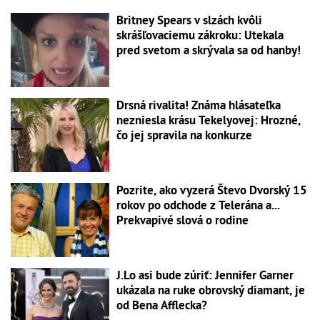
Britney Spears v slzách kvôli
skrášľovaciemu zákroku: Utekala
pred svetom a skrývala sa od hanby!
Drsná rivalita! Známa hlásateľka
nezniesla krásu Tekelyovej: Hrozné,
čo jej spravila na konkurze
Pozrite, ako vyzerá Števo Dvorský 15
rokov po odchode z Telerána a...
Prekvapivé slová o rodine
J.Lo asi bude zúriť: Jennifer Garner
ukázala na ruke obrovský diamant, je
od Bena Afflecka?