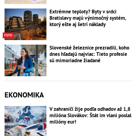
Extrémne teploty? Byty v srdci
Bratislavy majú výnimočný systém,
ktorý ešte aj šetrí náklady
FOTO
Slovenské železnice prezradili, koho
dnes hľadajú najviac: Tieto profesie
sú mimoriadne žiadané
EKONOMIKA
V zahraničí žije podľa odhadov až 1,8
milióna Slovákov: Štát im vlani poslal
milióny eur!