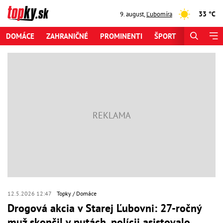
33 °C
9. august
,
Ľubomíra
DOMÁCE
ZAHRANIČNÉ
PROMINENTI
ŠPORT
ZAUJÍMAV
12.5.2026 12:47
Topky
Domáce
Drogová akcia v Starej Ľubovni: 27-ročný
muž skončil v putách, polícii asistovalo