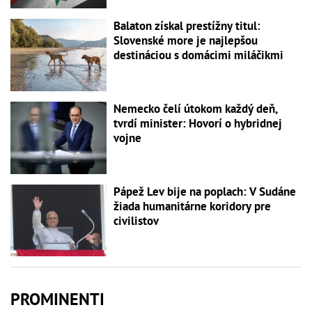
Balaton získal prestížny titul:
Slovenské more je najlepšou
destináciou s domácimi miláčikmi
Nemecko čelí útokom každý deň,
tvrdí minister: Hovorí o hybridnej
vojne
Pápež Lev bije na poplach: V Sudáne
žiada humanitárne koridory pre
civilistov
PROMINENTI