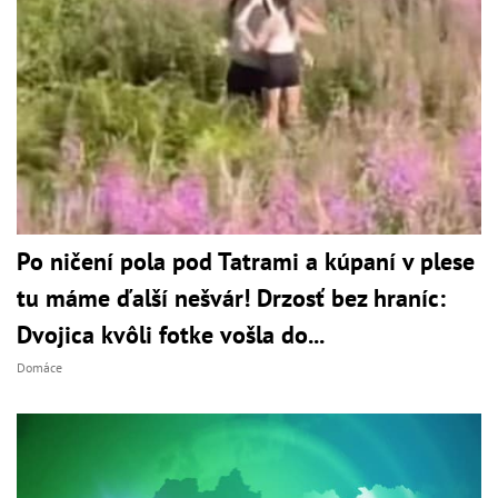
Po ničení pola pod Tatrami a kúpaní v plese
tu máme ďalší nešvár! Drzosť bez hraníc:
Dvojica kvôli fotke vošla do...
Domáce