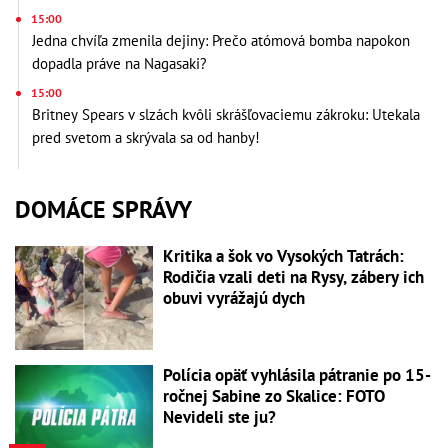
15:00
Jedna chvíľa zmenila dejiny: Prečo atómová bomba napokon
dopadla práve na Nagasaki?
15:00
Britney Spears v slzách kvôli skrášľovaciemu zákroku: Utekala
pred svetom a skrývala sa od hanby!
DOMÁCE SPRÁVY
Kritika a šok vo Vysokých Tatrách:
Rodičia vzali deti na Rysy, zábery ich
obuvi vyrážajú dych
Polícia opäť vyhlásila pátranie po 15-
ročnej Sabine zo Skalice: FOTO
Nevideli ste ju?