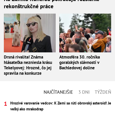
rekonštrukčné práce
Drsná rivalita! Známa
Atmosféra 30. ročníka
hlásateľka nezniesla krásu
goralských slávností v
Tekelyovej: Hrozné, čo jej
Bachledovej doline
spravila na konkurze
NAJČÍTANEJŠIE
3 DNI
TÝŽDEŇ
Hrozivé varovanie vedcov: K Zemi sa rúti obrovský asteroid! Je
veľký ako mrakodrap