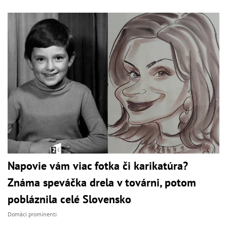
Napovie vám viac fotka či karikatúra?
Známa speváčka drela v továrni, potom
pobláznila celé Slovensko
Domáci prominenti