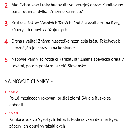
Ako Gáboríkovci roky budovali svoj verejný obraz: Zamilovaný
pár a rodinná idylka! Zmenilo sa niečo?
Kritika a šok vo Vysokých Tatrách: Rodičia vzali deti na Rysy,
zábery ich obuvi vyrážajú dych
Drsná rivalita! Známa hlásateľka nezniesla krásu Tekelyovej:
Hrozné, čo jej spravila na konkurze
Napovie vám viac fotka či karikatúra? Známa speváčka drela v
továrni, potom pobláznila celé Slovensko
NAJNOVŠIE ČLÁNKY
15:12
Po 18 mesiacoch rokovaní prišiel zlom! Sýria a Rusko sa
dohodli
15:10
Kritika a šok vo Vysokých Tatrách: Rodičia vzali deti na Rysy,
zábery ich obuvi vyrážajú dych