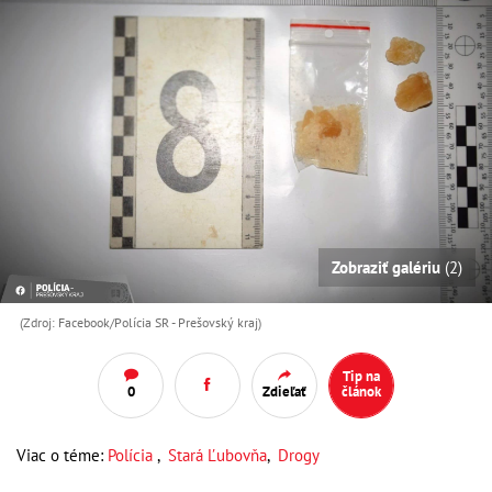
Zobraziť galériu
(2)
(Zdroj: Facebook/Polícia SR - Prešovský kraj )
Tip na
0
Zdieľať
článok
Viac o téme:
Polícia
,
Stará Ľubovňa
,
Drogy