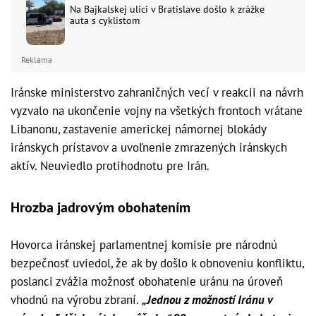
Na Bajkalskej ulici v Bratislave došlo k zrážke
auta s cyklistom
Reklama
Iránske ministerstvo zahraničných vecí v reakcii na návrh
vyzvalo na ukončenie vojny na všetkých frontoch vrátane
Libanonu, zastavenie americkej námornej blokády
iránskych prístavov a uvoľnenie zmrazených iránskych
aktív. Neuviedlo protihodnotu pre Irán.
Hrozba jadrovým obohatením
Hovorca iránskej parlamentnej komisie pre národnú
bezpečnosť uviedol, že ak by došlo k obnoveniu konfliktu,
poslanci zvážia možnosť obohatenie uránu na úroveň
vhodnú na výrobu zbraní.
„Jednou z možností Iránu v