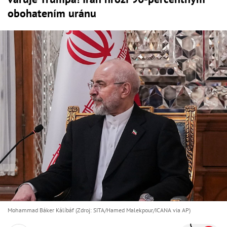
obohatením uránu
Mohammad Báker Kálíbáf (Zdroj: SITA/Hamed Malekpour/ICANA via AP)