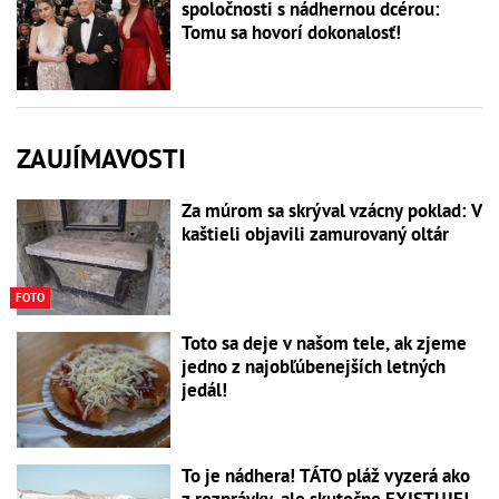
spoločnosti s nádhernou dcérou:
Tomu sa hovorí dokonalosť!
ZAUJÍMAVOSTI
Za múrom sa skrýval vzácny poklad: V
kaštieli objavili zamurovaný oltár
FOTO
Toto sa deje v našom tele, ak zjeme
jedno z najobľúbenejších letných
jedál!
To je nádhera! TÁTO pláž vyzerá ako
z rozprávky, ale skutočne EXISTUJE!