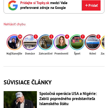
Pridajte si Topky.sk
medzi Vaše
Pridať
preferované zdroje na Google
Nahlásiť chybu
16
5
2
4
7
5
Najčítanejšie
Domáce
Zahraničné
Prominenti
Šport
Krimi
Zaují
SÚVISIACE ČLÁNKY
Spoločná operácia USA a Nigérie:
Zabili popredného predstaviteľa
Islamského štátu