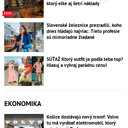
ktorý ešte aj šetrí náklady
FOTO
Slovenské železnice prezradili, koho
dnes hľadajú najviac: Tieto profesie
sú mimoriadne žiadané
SÚŤAŽ Ktorý outfit je podľa teba top?
Hlasuj a vyhraj parádnu cenu!
EKONOMIKA
Košice dostávajú nový tromf: Volvo
tu má vyrábať elektromobil, ktorý