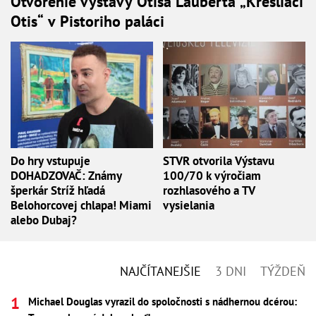
Otvorenie výstavy Otisa Lauberta „Kresliaci
Otis“ v Pistoriho paláci
Do hry vstupuje
STVR otvorila Výstavu
DOHADZOVAČ: Známy
100/70 k výročiam
šperkár Stríž hľadá
rozhlasového a TV
Belohorcovej chlapa! Miami
vysielania
alebo Dubaj?
NAJČÍTANEJŠIE
3 DNI
TÝŽDEŇ
Michael Douglas vyrazil do spoločnosti s nádhernou dcérou: