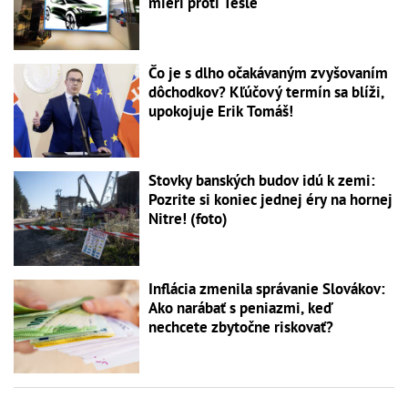
mieri proti Tesle
Čo je s dlho očakávaným zvyšovaním
dôchodkov? Kľúčový termín sa blíži,
upokojuje Erik Tomáš!
Stovky banských budov idú k zemi:
Pozrite si koniec jednej éry na hornej
Nitre! (foto)
Inflácia zmenila správanie Slovákov:
Ako narábať s peniazmi, keď
nechcete zbytočne riskovať?