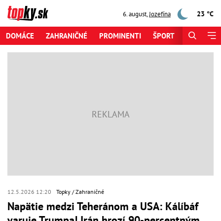
23 °C
6. august
,
Jozefína
DOMÁCE
ZAHRANIČNÉ
PROMINENTI
ŠPORT
ZAUJÍMAV
12.5.2026 12:20
Topky
Zahraničné
Napätie medzi Teheránom a USA: Kálíbáf
varuje Trumpa! Irán hrozí 90-percentným