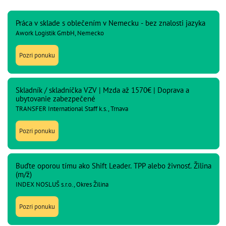
Práca v sklade s oblečením v Nemecku - bez znalosti jazyka
Awork Logistik GmbH, Nemecko
Pozri ponuku
Skladník / skladníčka VZV | Mzda až 1570€ | Doprava a
ubytovanie zabezpečené
TRANSFER International Staff k.s., Trnava
Pozri ponuku
Buďte oporou tímu ako Shift Leader. TPP alebo živnosť. Žilina
(m/ž)
INDEX NOSLUŠ s.r.o., Okres Žilina
Pozri ponuku