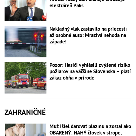
elektráreň Paks
Nákladný vlak zastavilo na priecestí
až osobné auto: Mrazivá nehoda na
západe!
Pozor: Hasiči vyhlásili zvýšené riziko
požiarov na väčšine Slovenska – platí
zákaz ohňa v prírode
ZAHRANIČNÉ
Muž išiel darovať plazmu a zostal ako
OBARENÝ: NAHÝ človek v strope,