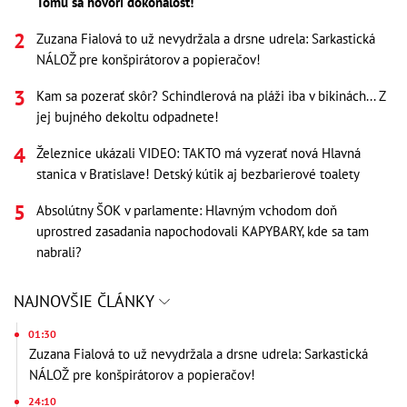
Tomu sa hovorí dokonalosť!
Zuzana Fialová to už nevydržala a drsne udrela: Sarkastická
NÁLOŽ pre konšpirátorov a popieračov!
Kam sa pozerať skôr? Schindlerová na pláži iba v bikinách... Z
jej bujného dekoltu odpadnete!
Železnice ukázali VIDEO: TAKTO má vyzerať nová Hlavná
stanica v Bratislave! Detský kútik aj bezbarierové toalety
Absolútny ŠOK v parlamente: Hlavným vchodom doň
uprostred zasadania napochodovali KAPYBARY, kde sa tam
nabrali?
NAJNOVŠIE ČLÁNKY
01:30
Zuzana Fialová to už nevydržala a drsne udrela: Sarkastická
NÁLOŽ pre konšpirátorov a popieračov!
24:10