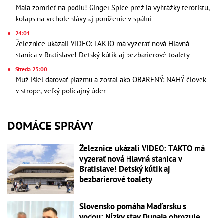
Mala zomrieť na pódiu! Ginger Spice prežila vyhrážky teroristu,
kolaps na vrchole slávy aj poníženie v spálni
24:01
Železnice ukázali VIDEO: TAKTO má vyzerať nová Hlavná
stanica v Bratislave! Detský kútik aj bezbarierové toalety
Streda 23:00
Muž išiel darovať plazmu a zostal ako OBARENÝ: NAHÝ človek
v strope, veľký policajný úder
DOMÁCE SPRÁVY
Železnice ukázali VIDEO: TAKTO má
vyzerať nová Hlavná stanica v
Bratislave! Detský kútik aj
bezbarierové toalety
Slovensko pomáha Maďarsku s
vodou: Nízky stav Dunaja ohrozuje