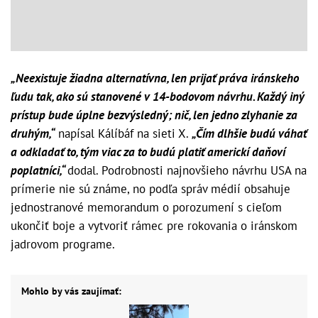
„Neexistuje žiadna alternatívna, len prijať práva iránskeho
ľudu tak, ako sú stanovené v 14-bodovom návrhu. Každý iný
prístup bude úplne bezvýsledný; nič, len jedno zlyhanie za
druhým,“
napísal Kálíbáf na sieti X.
„Čím dlhšie budú váhať
a odkladať to, tým viac za to budú platiť americkí daňoví
poplatníci,“
dodal. Podrobnosti najnovšieho návrhu USA na
prímerie nie sú známe, no podľa správ médií obsahuje
jednostranové memorandum o porozumení s cieľom
ukončiť boje a vytvoriť rámec pre rokovania o iránskom
jadrovom programe.
Mohlo by vás zaujímať: