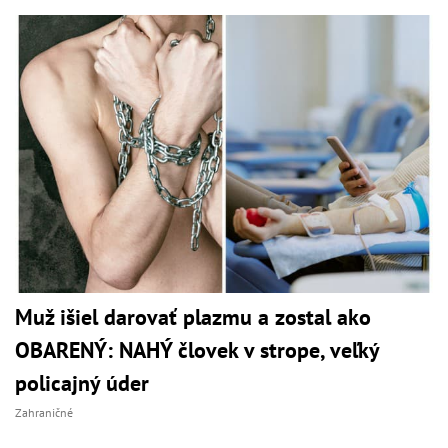
Muž išiel darovať plazmu a zostal ako
OBARENÝ: NAHÝ človek v strope, veľký
policajný úder
Zahraničné