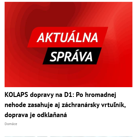
KOLAPS dopravy na D1: Po hromadnej
nehode zasahuje aj záchranársky vrtuľník,
doprava je odklaňaná
Domáce