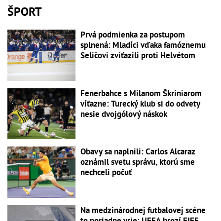
ŠPORT
Prvá podmienka za postupom
splnená: Mladíci vďaka famóznemu
Seličovi zvíťazili proti Helvétom
Fenerbahce s Milanom Škriniarom
víťazne: Turecký klub si do odvety
nesie dvojgólový náskok
Obavy sa naplnili: Carlos Alcaraz
oznámil svetu správu, ktorú sme
nechceli počuť
Na medzinárodnej futbalovej scéne
to poriadne vrie: UEFA hrozí FIFE