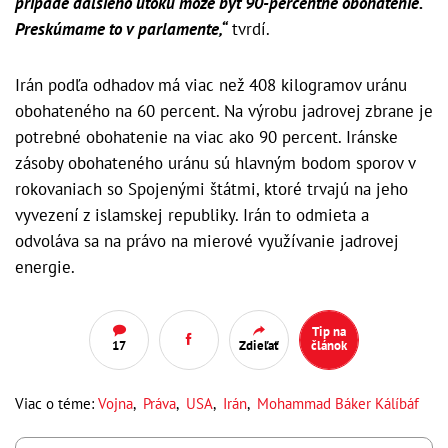
prípade ďalšieho útoku môže byť 90-percentné obohatenie.
Preskúmame to v parlamente,“
tvrdí.
Irán podľa odhadov má viac než 408 kilogramov uránu
obohateného na 60 percent. Na výrobu jadrovej zbrane je
potrebné obohatenie na viac ako 90 percent. Iránske
zásoby obohateného uránu sú hlavným bodom sporov v
rokovaniach so Spojenými štátmi, ktoré trvajú na jeho
vyvezení z islamskej republiky. Irán to odmieta a
odvoláva sa na právo na mierové využívanie jadrovej
energie.
Tip na
17
Zdieľať
článok
Viac o téme:
Vojna
,
Práva
,
USA
,
Irán
,
Mohammad Báker Kálíbáf