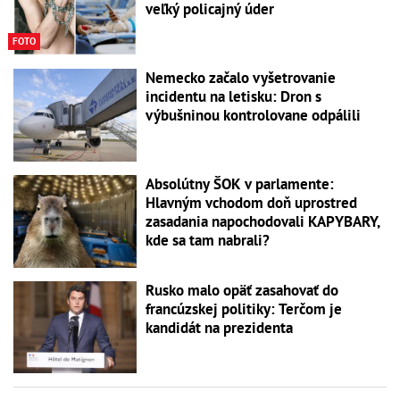
veľký policajný úder
FOTO
Nemecko začalo vyšetrovanie
incidentu na letisku: Dron s
výbušninou kontrolovane odpálili
Absolútny ŠOK v parlamente:
Hlavným vchodom doň uprostred
zasadania napochodovali KAPYBARY,
kde sa tam nabrali?
Rusko malo opäť zasahovať do
francúzskej politiky: Terčom je
kandidát na prezidenta