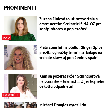
PROMINENTI
Zuzana Fialová to už nevydržala a
drsne udrela: Sarkastická NÁLOŽ pre
konšpirátorov a popieračov!
FOTO
Mala zomrieť na pódiu! Ginger Spice
prežila vyhrážky teroristu, kolaps na
vrchole slávy aj poníženie v spálni
Kam sa pozerať skôr? Schindlerová
na pláži iba v bikinách... Z jej bujného
dekoltu odpadnete!
FOTO VNÚTRI
Michael Douglas vyrazil do