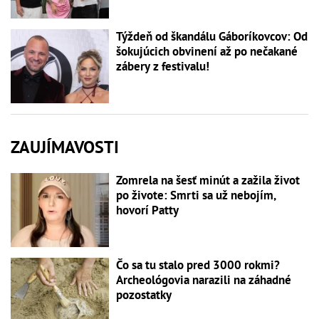
Týždeň od škandálu Gáboríkovcov: Od
šokujúcich obvinení až po nečakané
zábery z festivalu!
ZAUJÍMAVOSTI
Zomrela na šesť minút a zažila život
po živote: Smrti sa už nebojím,
hovorí Patty
Čo sa tu stalo pred 3000 rokmi?
Archeológovia narazili na záhadné
pozostatky