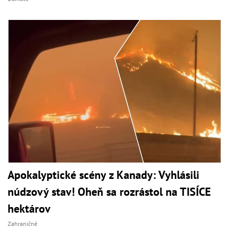
Apokalyptické scény z Kanady: Vyhlásili
núdzový stav! Oheň sa rozrástol na TISÍCE
hektárov
Zahraničné