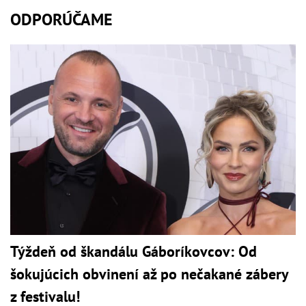
ODPORÚČAME
Týždeň od škandálu Gáboríkovcov: Od
šokujúcich obvinení až po nečakané zábery
z festivalu!