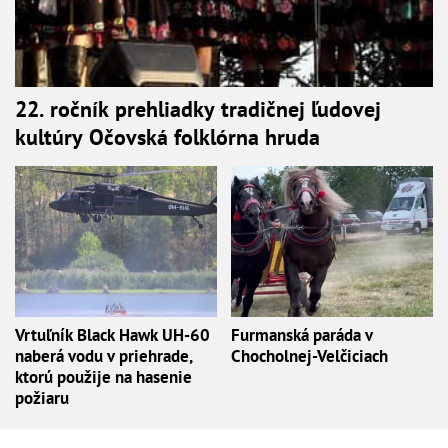
22. ročník prehliadky tradičnej ľudovej
kultúry Očovská folklórna hruda
Vrtuľník Black Hawk UH-60
Furmanská paráda v
naberá vodu v priehrade,
Chocholnej-Velčiciach
ktorú použije na hasenie
požiaru