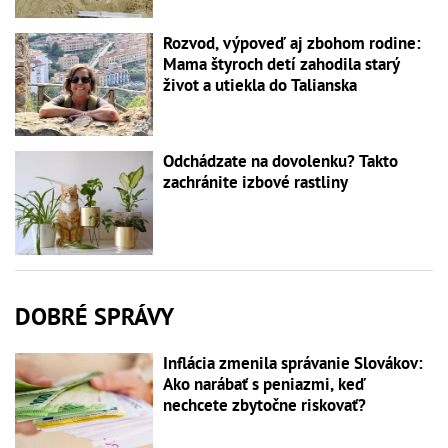
Rozvod, výpoveď aj zbohom rodine:
Mama štyroch detí zahodila starý
život a utiekla do Talianska
Odchádzate na dovolenku? Takto
zachránite izbové rastliny
DOBRÉ SPRÁVY
Inflácia zmenila správanie Slovákov:
Ako narábať s peniazmi, keď
nechcete zbytočne riskovať?