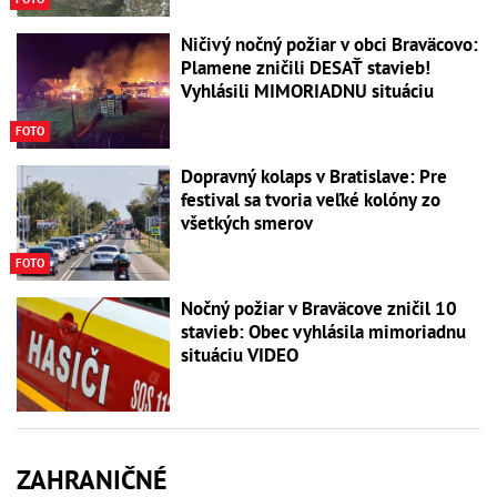
Ničivý nočný požiar v obci Braväcovo:
Plamene zničili DESAŤ stavieb!
Vyhlásili MIMORIADNU situáciu
FOTO
Dopravný kolaps v Bratislave: Pre
festival sa tvoria veľké kolóny zo
všetkých smerov
FOTO
Nočný požiar v Braväcove zničil 10
stavieb: Obec vyhlásila mimoriadnu
situáciu VIDEO
ZAHRANIČNÉ