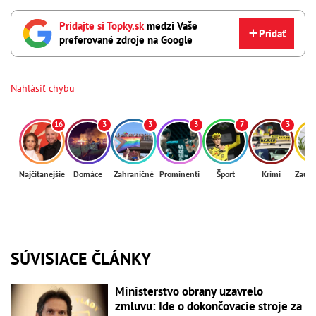
Pridajte si Topky.sk
medzi Vaše
Pridať
preferované zdroje na Google
Nahlásiť chybu
16
3
3
3
7
3
Najčítanejšie
Domáce
Zahraničné
Prominenti
Šport
Krimi
Zaují
SÚVISIACE ČLÁNKY
Ministerstvo obrany uzavrelo
zmluvu: Ide o dokončovacie stroje za