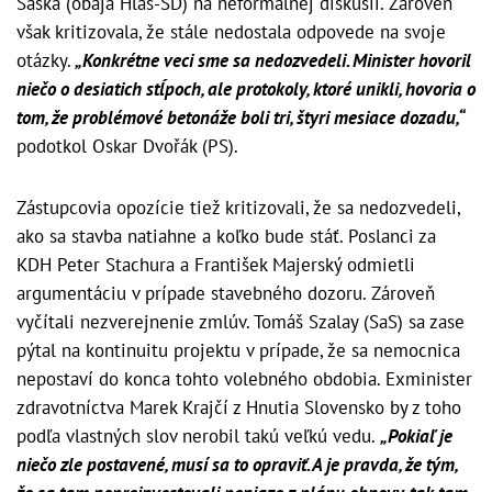
Šaška (obaja Hlas-SD) na neformálnej diskusii. Zároveň
však kritizovala, že stále nedostala odpovede na svoje
otázky.
„Konkrétne veci sme sa nedozvedeli. Minister hovoril
niečo o desiatich stĺpoch, ale protokoly, ktoré unikli, hovoria o
tom, že problémové betonáže boli tri, štyri mesiace dozadu,“
podotkol Oskar Dvořák (PS).
Zástupcovia opozície tiež kritizovali, že sa nedozvedeli,
ako sa stavba natiahne a koľko bude stáť. Poslanci za
KDH Peter Stachura a František Majerský odmietli
argumentáciu v prípade stavebného dozoru. Zároveň
vyčítali nezverejnenie zmlúv. Tomáš Szalay (SaS) sa zase
pýtal na kontinuitu projektu v prípade, že sa nemocnica
nepostaví do konca tohto volebného obdobia. Exminister
zdravotníctva Marek Krajčí z Hnutia Slovensko by z toho
podľa vlastných slov nerobil takú veľkú vedu.
„Pokiaľ je
niečo zle postavené, musí sa to opraviť. A je pravda, že tým,