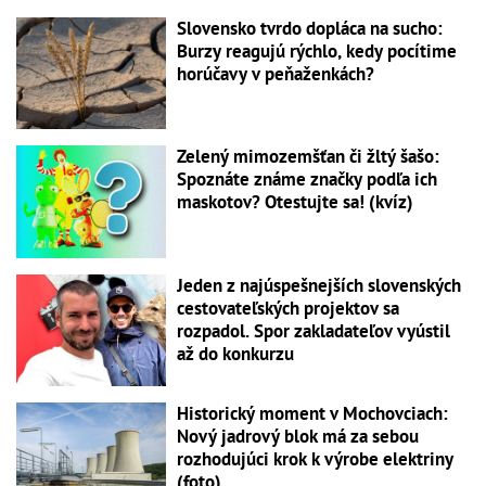
Slovensko tvrdo dopláca na sucho:
Burzy reagujú rýchlo, kedy pocítime
horúčavy v peňaženkách?
Zelený mimozemšťan či žltý šašo:
Spoznáte známe značky podľa ich
maskotov? Otestujte sa! (kvíz)
Jeden z najúspešnejších slovenských
cestovateľských projektov sa
rozpadol. Spor zakladateľov vyústil
až do konkurzu
Historický moment v Mochovciach:
Nový jadrový blok má za sebou
rozhodujúci krok k výrobe elektriny
(foto)