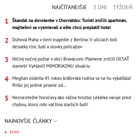
NAJČÍTANEJŠIE
3 DNI
TÝŽDEŇ
Škandál na dovolenke v Chorvátsku: Turisti zničili apartmán,
majiteľovi sa vysmievali a ešte chcú preplatiť hotel
Dúhová Praha v tieni tragédie z Berlína: V uliciach boli
desiatky tisíc ľudí a stovky policajtov
Ničivý nočný požiar v obci Braväcovo: Plamene zničili DESAŤ
stavieb! Vyhlásili MIMORIADNU situáciu
Meghan oslávila 45 rokov, kráľovská rodina sa na ňu vykašľala!
Prišlo jej jediné prianie od...
Neznesiteľné horúčavy ako vážna hrozba: Lekárka varuje pred
chybou, ktorú robí väčšina starších ľudí!
NAJNOVŠIE ČLÁNKY
17:35