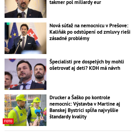
takmer pol miliardy eur
Nová súťaž na nemocnicu v Prešove:
Kaliňák po odstúpení od zmluvy rieši
zásadné problémy
Špecialisti pre dospelých by mohli
ošetrovať aj deti? KDH má návrh
Drucker a Šaško po kontrole
nemocníc: Výstavba v Martine aj
Banskej Bystrici spĺňa najvyššie
štandardy kvality
FOTO