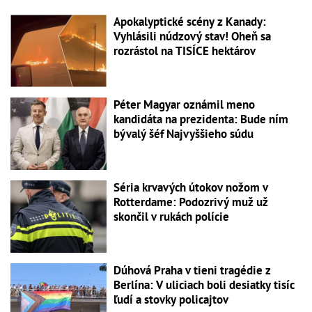
Apokalyptické scény z Kanady:
Vyhlásili núdzový stav! Oheň sa
rozrástol na TISÍCE hektárov
Péter Magyar oznámil meno
kandidáta na prezidenta: Bude ním
bývalý šéf Najvyššieho súdu
Séria krvavých útokov nožom v
Rotterdame: Podozrivý muž už
skončil v rukách polície
Dúhová Praha v tieni tragédie z
Berlína: V uliciach boli desiatky tisíc
ľudí a stovky policajtov