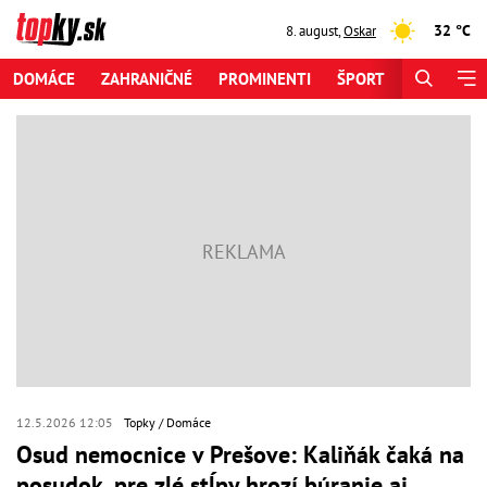
32 °C
8. august
,
Oskar
DOMÁCE
ZAHRANIČNÉ
PROMINENTI
ŠPORT
ZAUJÍMAV
12.5.2026 12:05
Topky
Domáce
Osud nemocnice v Prešove: Kaliňák čaká na
posudok, pre zlé stĺpy hrozí búranie aj