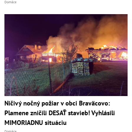
Domáce
Ničivý nočný požiar v obci Braväcovo:
Plamene zničili DESAŤ stavieb! Vyhlásili
MIMORIADNU situáciu
Domáce