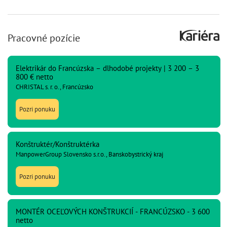
Pracovné pozície
Elektrikár do Francúzska – dlhodobé projekty | 3 200 – 3
800 € netto
CHRISTAL s. r. o., Francúzsko
Pozri ponuku
Konštruktér/Konštruktérka
ManpowerGroup Slovensko s.r.o., Banskobystrický kraj
Pozri ponuku
MONTÉR OCEĽOVÝCH KONŠTRUKCIÍ - FRANCÚZSKO - 3 600
netto