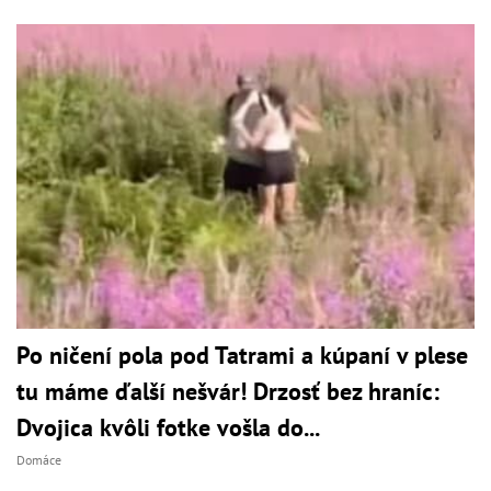
Po ničení pola pod Tatrami a kúpaní v plese
tu máme ďalší nešvár! Drzosť bez hraníc:
Dvojica kvôli fotke vošla do...
Domáce