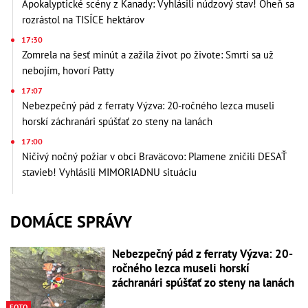
Apokalyptické scény z Kanady: Vyhlásili núdzový stav! Oheň sa
rozrástol na TISÍCE hektárov
17:30
Zomrela na šesť minút a zažila život po živote: Smrti sa už
nebojím, hovorí Patty
17:07
Nebezpečný pád z ferraty Výzva: 20-ročného lezca museli
horskí záchranári spúšťať zo steny na lanách
17:00
Ničivý nočný požiar v obci Braväcovo: Plamene zničili DESAŤ
stavieb! Vyhlásili MIMORIADNU situáciu
DOMÁCE SPRÁVY
Nebezpečný pád z ferraty Výzva: 20-
ročného lezca museli horskí
záchranári spúšťať zo steny na lanách
FOTO