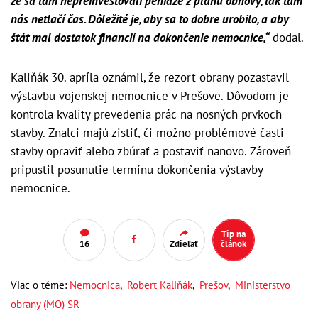
že sa tam nepreinvestovali peniaze z plánu obnovy, tak tam
nás netlačí čas. Dôležité je, aby sa to dobre urobilo, a aby
štát mal dostatok financií na dokončenie nemocnice,“
dodal.
Kaliňák 30. apríla oznámil, že rezort obrany pozastavil
výstavbu vojenskej nemocnice v Prešove. Dôvodom je
kontrola kvality prevedenia prác na nosných prvkoch
stavby. Znalci majú zistiť, či možno problémové časti
stavby opraviť alebo zbúrať a postaviť nanovo. Zároveň
pripustil posunutie termínu dokončenia výstavby
nemocnice.
Tip na
16
Zdieľať
článok
Viac o téme:
Nemocnica
,
Robert Kaliňák
,
Prešov
,
Ministerstvo
obrany (MO) SR