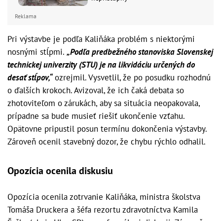
Reklama
Pri výstavbe je podľa Kaliňáka problém s niektorými
nosnými stĺpmi.
„Podľa predbežného stanoviska Slovenskej
technickej univerzity (STU) je na likvidáciu určených do
desať stĺpov,“
ozrejmil. Vysvetlil, že po posudku rozhodnú
o ďalších krokoch. Avizoval, že ich čaká debata so
zhotoviteľom o zárukách, aby sa situácia neopakovala,
prípadne sa bude musieť riešiť ukončenie vzťahu.
Opätovne pripustil posun termínu dokončenia výstavby.
Zároveň ocenil stavebný dozor, že chybu rýchlo odhalil.
Opozícia ocenila diskusiu
Opozícia ocenila zotrvanie Kaliňáka, ministra školstva
Tomáša Druckera a šéfa rezortu zdravotníctva Kamila