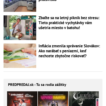
Zbaľte sa na letný piknik bez stresu:
Tieto praktické vychytávky vám
ušetria miesto v batohu!
Inflácia zmenila správanie Slovákov:
Ako narábať s peniazmi, keď
nechcete zbytočne riskovať?
PREDPREDAJ
.sk - Tu sa rodia zážitky