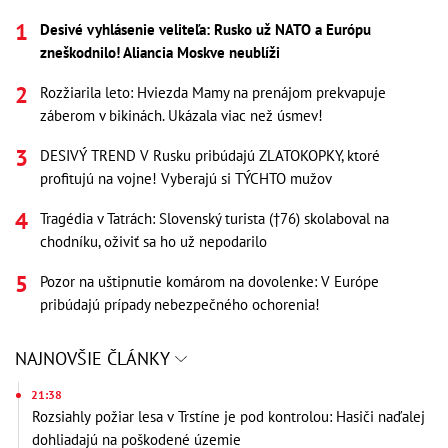
Desivé vyhlásenie veliteľa: Rusko už NATO a Európu
zneškodnilo! Aliancia Moskve neublíži
Rozžiarila leto: Hviezda Mamy na prenájom prekvapuje
záberom v bikinách. Ukázala viac než úsmev!
DESIVÝ TREND V Rusku pribúdajú ZLATOKOPKY, ktoré
profitujú na vojne! Vyberajú si TÝCHTO mužov
Tragédia v Tatrách: Slovenský turista (†76) skolaboval na
chodníku, oživiť sa ho už nepodarilo
Pozor na uštipnutie komárom na dovolenke: V Európe
pribúdajú prípady nebezpečného ochorenia!
NAJNOVŠIE ČLÁNKY
21:38
Rozsiahly požiar lesa v Trstíne je pod kontrolou: Hasiči naďalej
dohliadajú na poškodené územie