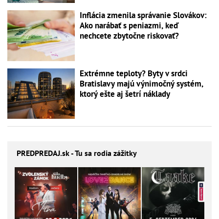
Inflácia zmenila správanie Slovákov:
Ako narábať s peniazmi, keď
nechcete zbytočne riskovať?
Extrémne teploty? Byty v srdci
Bratislavy majú výnimočný systém,
ktorý ešte aj šetrí náklady
PREDPREDAJ
.sk - Tu sa rodia zážitky