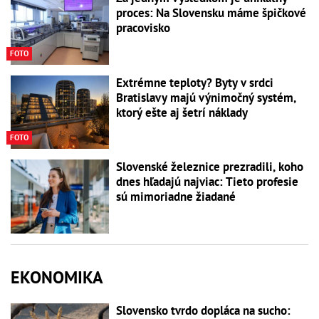
proces: Na Slovensku máme špičkové
pracovisko
FOTO
Extrémne teploty? Byty v srdci
Bratislavy majú výnimočný systém,
ktorý ešte aj šetrí náklady
FOTO
Slovenské železnice prezradili, koho
dnes hľadajú najviac: Tieto profesie
sú mimoriadne žiadané
EKONOMIKA
Slovensko tvrdo dopláca na sucho: