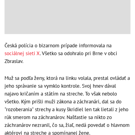
Česká polícia o bizarnom prípade informovala na
sociálnej sieti X
. Všetko sa odohralo pri Brne v obci
Zbraslav.
Muž sa podľa ženy, ktorá na linku volala, prestal ovládať a
jeho správanie sa vymklo kontrole. Svoj hnev dával
najavo kričaním a státím na streche. To však nebolo
všetko. Kým prišli muži zákona a záchranári, dal sa do
"rozoberania" strechy a kusy škridiel len tak lietali z jeho
rúk smerom na záchranárov. Našťastie sa nikto zo
záchranárov nezranil, čo sa, žiaľ, nedá povedať o hlavnom
aktérovi na streche a spomínanej žene.