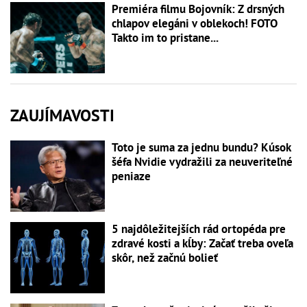
Premiéra filmu Bojovník: Z drsných
chlapov elegáni v oblekoch! FOTO
Takto im to pristane...
ZAUJÍMAVOSTI
Toto je suma za jednu bundu? Kúsok
šéfa Nvidie vydražili za neuveriteľné
peniaze
5 najdôležitejších rád ortopéda pre
zdravé kosti a kĺby: Začať treba oveľa
skôr, než začnú bolieť