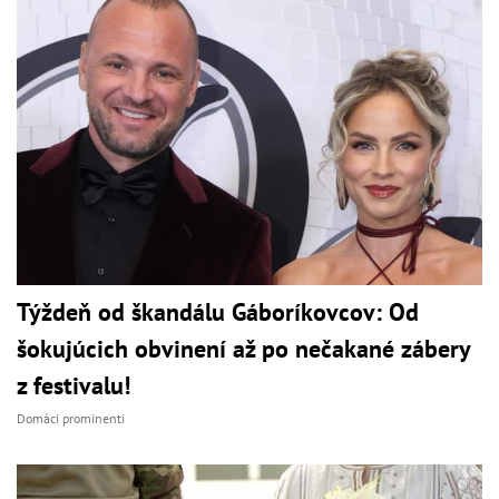
Týždeň od škandálu Gáboríkovcov: Od
šokujúcich obvinení až po nečakané zábery
z festivalu!
Domáci prominenti