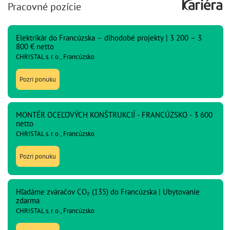
Pracovné pozície
Elektrikár do Francúzska – dlhodobé projekty | 3 200 – 3
800 € netto
CHRISTAL s. r. o., Francúzsko
Pozri ponuku
MONTÉR OCEĽOVÝCH KONŠTRUKCIÍ - FRANCÚZSKO - 3 600
netto
CHRISTAL s. r. o., Francúzsko
Pozri ponuku
Hľadáme zváračov CO₂ (135) do Francúzska | Ubytovanie
zdarma
CHRISTAL s. r. o., Francúzsko