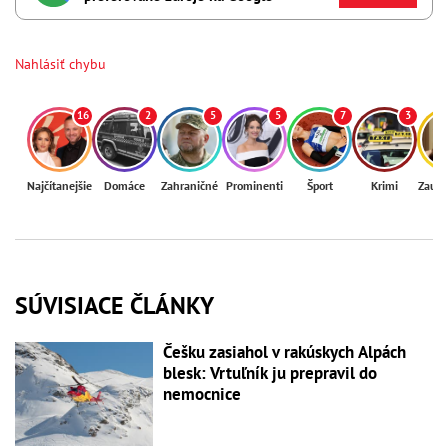
Nahlásiť chybu
16
2
5
5
7
3
Najčítanejšie
Domáce
Zahraničné
Prominenti
Šport
Krimi
Zaují
SÚVISIACE ČLÁNKY
Češku zasiahol v rakúskych Alpách
blesk: Vrtuľník ju prepravil do
nemocnice