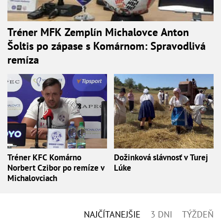
Tréner MFK Zemplín Michalovce Anton
Šoltis po zápase s Komárnom: Spravodlivá
remíza
Tréner KFC Komárno
Dožinková slávnosť v Turej
Norbert Czibor po remíze v
Lúke
Michalovciach
NAJČÍTANEJŠIE
3 DNI
TÝŽDEŇ