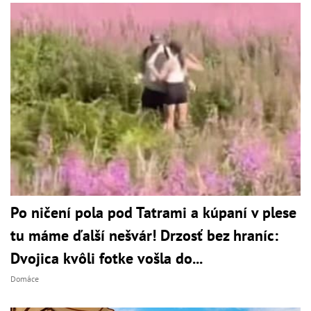
Po ničení pola pod Tatrami a kúpaní v plese
tu máme ďalší nešvár! Drzosť bez hraníc:
Dvojica kvôli fotke vošla do...
Domáce