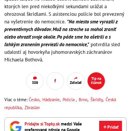
ktorých len pred niekoľkými sekundami urážal a
ohrozoval škridlami. S asistenciou polície bol prevezený
na vyšetrenie do nemocnice.
"Na miesto sme vyrazili z
preventívnych dôvodov. Muž na streche sa mohol zraniť
alebo ohroziť svoje okolie. Po páde sme ho ošetrili a s
ľahkým zranením previezli do nemocnice,"
potvrdila sled
udalostí aj hovorkyňa juhomoravských záchranárov
Michaela Bothová.
Tip na
308
Zdieľať
článok
Viac o téme:
Česko
,
Hádzanie
,
Polícia
,
Brno
,
Škridly
,
Česká
republika
,
Zbraslav
Pridajte si Topky.sk
medzi Vaše
Pridať
preferované zdroje na Google