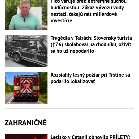
Fico varuje pred extrémne suchou
budúcnosťou: Zákaz vývozu vody
nestačí, čakajú nás miliardové
investície
Tragédia v Tatrách: Slovenský turista
(†76) skolaboval na chodníku, oživiť
sa ho už nepodarilo
Rozsiahly lesný požiar pri Trstíne sa
podarilo lokalizovať
ZAHRANIČNÉ
Letisko v Catanii obnovilo PRÍLETY: