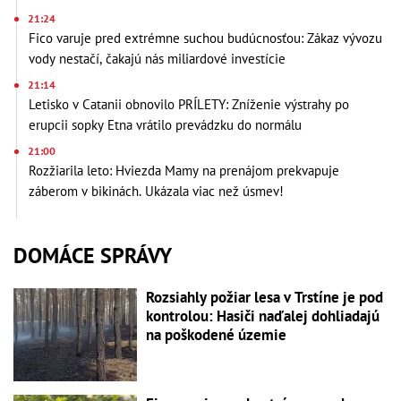
21:24
Fico varuje pred extrémne suchou budúcnosťou: Zákaz vývozu
vody nestačí, čakajú nás miliardové investície
21:14
Letisko v Catanii obnovilo PRÍLETY: Zníženie výstrahy po
erupcii sopky Etna vrátilo prevádzku do normálu
21:00
Rozžiarila leto: Hviezda Mamy na prenájom prekvapuje
záberom v bikinách. Ukázala viac než úsmev!
DOMÁCE SPRÁVY
Rozsiahly požiar lesa v Trstíne je pod
kontrolou: Hasiči naďalej dohliadajú
na poškodené územie