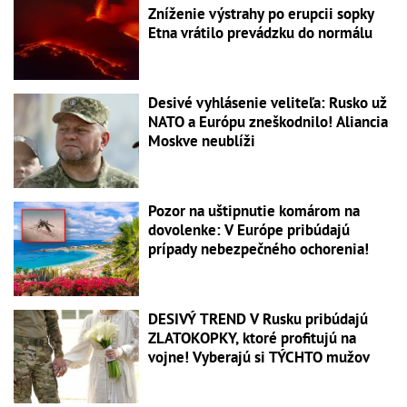
Zníženie výstrahy po erupcii sopky
Etna vrátilo prevádzku do normálu
Desivé vyhlásenie veliteľa: Rusko už
NATO a Európu zneškodnilo! Aliancia
Moskve neublíži
Pozor na uštipnutie komárom na
dovolenke: V Európe pribúdajú
prípady nebezpečného ochorenia!
DESIVÝ TREND V Rusku pribúdajú
ZLATOKOPKY, ktoré profitujú na
vojne! Vyberajú si TÝCHTO mužov