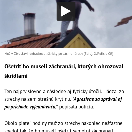
Muž v Zbraslavi rozhadzoval škridly po záchranároch (Zdroj: X/Policie ČR)
Ošetriť ho museli záchranári, ktorých ohrozoval
škridlami
Ten najprv slovne a následne aj fyzicky útočil. Hádzal zo
strechy na zem strešnú krytinu.
"Agresívne sa správal aj
po príchode vyjednávača,"
popísala polícia.
Okolo piatej hodiny muž zo strechy nakoniec nešťastne
spadol tak, že ho museli ošetriť samotní záchranári,