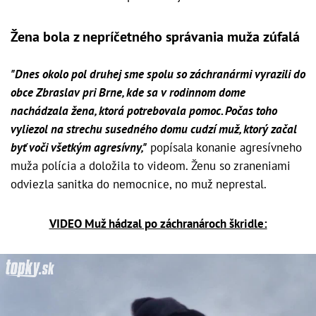
Žena bola z nepríčetného správania muža zúfalá
"Dnes okolo pol druhej sme spolu so záchranármi vyrazili do
obce Zbraslav pri Brne, kde sa v rodinnom dome
nachádzala žena, ktorá potrebovala pomoc. Počas toho
vyliezol na strechu susedného domu cudzí muž, ktorý začal
byť voči všetkým agresívny,"
popísala konanie agresívneho
muža polícia a doložila to videom. Ženu so zraneniami
odviezla sanitka do nemocnice, no muž neprestal.
VIDEO Muž hádzal po záchranároch škridle: