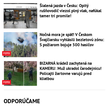
Šialená jazda v Česku: Opitý
rušňovodič viezol plný vlak, nafúkal
tamer tri promile!
Nočná mora je späť! V Českom
Švajčiarsku vyhlásili bezletovú zónu:
S požiarom bojuje 500 hasičov
FOTO
BIZARNÁ krádež zachytená na
KAMERU: Muž ukradol čarodejnicu!
Policajti žartovne varujú pred
kliatbou
FOTO
ODPORÚČAME