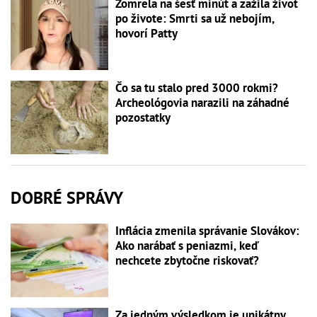
Zomrela na šesť minút a zažila život
po živote: Smrti sa už nebojím,
hovorí Patty
Čo sa tu stalo pred 3000 rokmi?
Archeológovia narazili na záhadné
pozostatky
DOBRÉ SPRÁVY
Inflácia zmenila správanie Slovákov:
Ako narábať s peniazmi, keď
nechcete zbytočne riskovať?
Za jedným výsledkom je unikátny