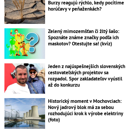
Burzy reagujú rýchlo, kedy pocítime
horúčavy v peňaženkách?
Zelený mimozemšťan či žltý šašo:
Spoznáte známe značky podľa ich
maskotov? Otestujte sa! (kvíz)
Jeden z najúspešnejších slovenských
cestovateľských projektov sa
rozpadol. Spor zakladateľov vyústil
až do konkurzu
Historický moment v Mochovciach:
Nový jadrový blok má za sebou
rozhodujúci krok k výrobe elektriny
(foto)