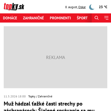
23 °C
8. august
,
Oskar
DOMÁCE
ZAHRANIČNÉ
PROMINENTI
ŠPORT
ZAUJÍMAV
11.5.2026 18:00
Topky
Zahraničné
Muž hádzal ťažké časti strechy po
záchranároch: Šialené správanie sa mu