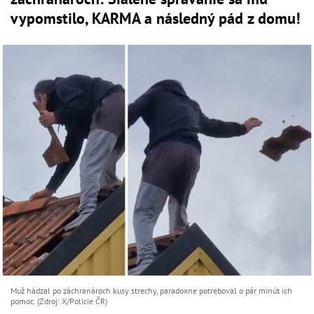
vypomstilo, KARMA a následný pád z domu!
Muž hádzal po záchranároch kusy strechy, paradoxne potreboval o pár minút ich
pomoc. (Zdroj: X/Policie ČR)