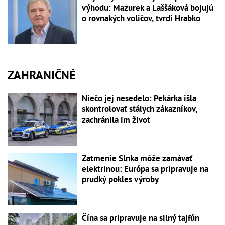
výhodu: Mazurek a Laššáková bojujú
o rovnakých voličov, tvrdí Hrabko
ZAHRANIČNÉ
Niečo jej nesedelo: Pekárka išla
skontrolovať stálych zákazníkov,
zachránila im život
Zatmenie Slnka môže zamávať
elektrinou: Európa sa pripravuje na
prudký pokles výroby
Čína sa pripravuje na silný tajfún