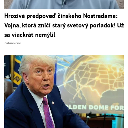
Hrozivá predpoveď čínskeho Nostradama:
Vojna, ktorá zničí starý svetový poriadok! Už
sa viackrát nemýlil
Zahraničné