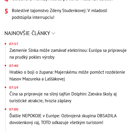
Bolestivé tajomstvo Zdeny Studenkovej: V mladosti
podstúpila interrupciu!
NAJNOVŠIE ČLÁNKY
07:57
Zatmenie Slnka môže zamávať elektrinou: Európa sa pripravuje
na prudký pokles výroby
07:40
Hrabko o boji o župana: Majerskému môže pomôcť rozdelenie
hlasov Mazureka a Laššákovej
07:19
Čína sa pripravuje na silný tajfún Dolphin: Zatvára školy aj
turistické atrakcie, hrozia záplavy
07:00
Ďalšie NEPOKOJE v Európe: Ozbrojená skupina OBSADILA
dovolenkový raj, TOTO odkazuje všetkým turistom!