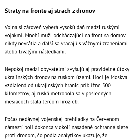
Straty na fronte aj strach z dronov
Vojna si zároveň vyberá vysokú daň medzi ruskými
vojakmi. Mnohí muži odchádzajúci na front sa domov
nikdy nevrátia a ďalší sa vracajú s vážnymi zraneniami
alebo trvalými následkami.
Nepokoj medzi obyvateľmi zvyšujú aj pravidelné útoky
ukrajinských dronov na ruskom území. Hoci je Moskva
vzdialená od ukrajinských hraníc približne 500
kilometrov, aj ruská metropola sa v posledných
mesiacoch stala terčom hrozieb.
Počas nedávnej vojenskej prehliadky na Červenom
námestí boli dokonca v okolí nasadené ochranné siete
proti dronom, čo podľa analytikov ukazuje, že