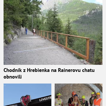
Chodník z Hrebienka na Rainerovu chatu
obnovili