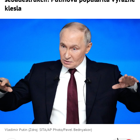
klesla
Vladimir Putin (Zdroj: SITA/AP Photo/Pavel Bednyakov)