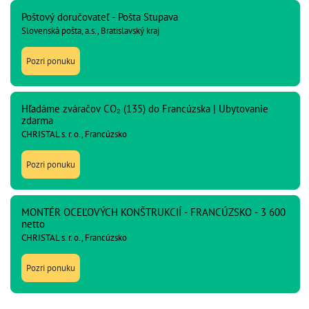
Poštový doručovateľ - Pošta Stupava
Slovenská pošta, a.s., Bratislavský kraj
Pozri ponuku
Hľadáme zváračov CO₂ (135) do Francúzska | Ubytovanie
zdarma
CHRISTAL s. r. o., Francúzsko
Pozri ponuku
MONTÉR OCEĽOVÝCH KONŠTRUKCIÍ - FRANCÚZSKO - 3 600
netto
CHRISTAL s. r. o., Francúzsko
Pozri ponuku