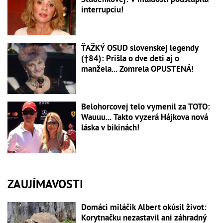
interrupciu!
ŤAŽKÝ OSUD slovenskej legendy
(†84): Prišla o dve deti aj o
manžela... Zomrela OPUSTENÁ!
Belohorcovej telo vymenil za TOTO:
Wauuu... Takto vyzerá Hájkova nová
láska v bikinách!
ZAUJÍMAVOSTI
Domáci miláčik Albert okúsil život:
Korytnačku nezastavil ani záhradný