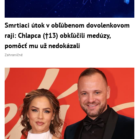
Smrtiaci útok v obľúbenom dovolenkovom
raji: Chlapca (†13) obkľúčili medúzy,
pomôcť mu už nedokázali
Zahraničné