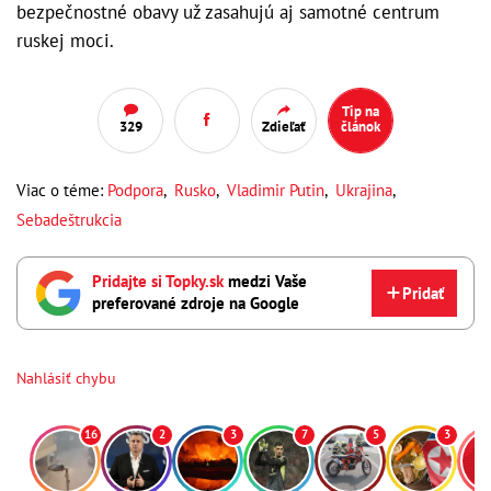
bezpečnostné obavy už zasahujú aj samotné centrum
ruskej moci.
Tip na
329
Zdieľať
článok
Viac o téme:
Podpora
,
Rusko
,
Vladimir Putin
,
Ukrajina
,
Sebadeštrukcia
Pridajte si Topky.sk
medzi Vaše
Pridať
preferované zdroje na Google
Nahlásiť chybu
16
2
3
7
5
3