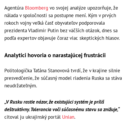
Agentúra
Bloomberg
vo svojej analýze upozorňuje, že
nálada v spoločnosti sa postupne mení. Kým v prvých
rokoch vojny veľká časť obyvateľov podporovala
prezidenta Vladimir Putin bez väčších otázok, dnes sa
podľa expertov objavuje čoraz viac skeptických hlasov.
Analytici hovoria o narastajúcej frustrácii
Politologička Taťána Stanovová tvrdí, že v krajine silnie
presvedčenie, že súčasný model riadenia Ruska sa stáva
neudržateľným.
„V Rusku rastie názor, že existujúci systém je príliš
deštruktívny. Tolerancia voči súčasnému stavu sa znižuje,“
citoval ju ukrajinský portál
Unian
.