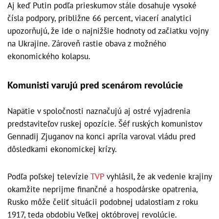
Aj keď Putin podľa prieskumov stále dosahuje vysoké
čísla podpory, približne 66 percent, viacerí analytici
upozorňujú, že ide o najnižšie hodnoty od začiatku vojny
na Ukrajine. Zároveň rastie obava z možného
ekonomického kolapsu.
Komunisti varujú pred scenárom revolúcie
Napätie v spoločnosti naznačujú aj ostré vyjadrenia
predstaviteľov ruskej opozície. Šéf ruských komunistov
Gennadij Zjuganov na konci apríla varoval vládu pred
dôsledkami ekonomickej krízy.
Podľa poľskej televízie
TVP
vyhlásil, že ak vedenie krajiny
okamžite neprijme finančné a hospodárske opatrenia,
Rusko môže čeliť situácii podobnej udalostiam z roku
1917, teda obdobiu Veľkej októbrovej revolúcie.