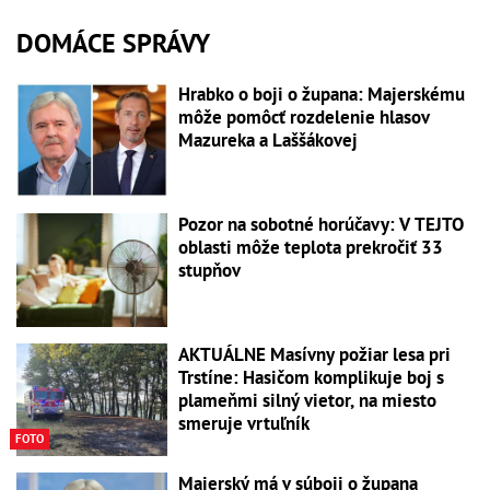
DOMÁCE SPRÁVY
Hrabko o boji o župana: Majerskému
môže pomôcť rozdelenie hlasov
Mazureka a Laššákovej
Pozor na sobotné horúčavy: V TEJTO
oblasti môže teplota prekročiť 33
stupňov
AKTUÁLNE Masívny požiar lesa pri
Trstíne: Hasičom komplikuje boj s
plameňmi silný vietor, na miesto
smeruje vrtuľník
FOTO
Majerský má v súboji o župana