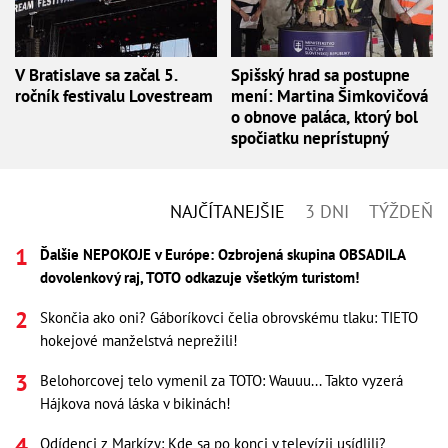
V Bratislave sa začal 5.
Spišský hrad sa postupne
ročník festivalu Lovestream
mení: Martina Šimkovičová
o obnove paláca, ktorý bol
spočiatku neprístupný
NAJČÍTANEJŠIE
3 DNI
TÝŽDEŇ
Ďalšie NEPOKOJE v Európe: Ozbrojená skupina OBSADILA
dovolenkový raj, TOTO odkazuje všetkým turistom!
Skončia ako oni? Gáboríkovci čelia obrovskému tlaku: TIETO
hokejové manželstvá neprežili!
Belohorcovej telo vymenil za TOTO: Wauuu... Takto vyzerá
Hájkova nová láska v bikinách!
Odídenci z Markízy: Kde sa po konci v televízii usídlili?