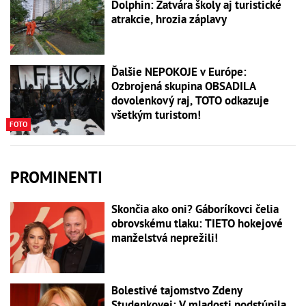
Dolphin: Zatvára školy aj turistické
atrakcie, hrozia záplavy
Ďalšie NEPOKOJE v Európe:
Ozbrojená skupina OBSADILA
dovolenkový raj, TOTO odkazuje
všetkým turistom!
FOTO
PROMINENTI
Skončia ako oni? Gáboríkovci čelia
obrovskému tlaku: TIETO hokejové
manželstvá neprežili!
Bolestivé tajomstvo Zdeny
Studenkovej: V mladosti podstúpila