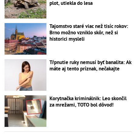
plot, utiekla do lesa
Tajomstvo staré viac než tisíc rokov:
Brno možno vzniklo skôr, než si
historici mysleli
Tŕpnutie ruky nemusí byť banalita: Ak
máte aj tento príznak, nečakajte
Korytnačka kriminálnik: Leo skončil
za mrežami, TOTO bol dôvod!