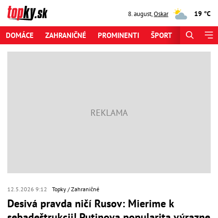
19 °C
8. august
,
Oskar
DOMÁCE
ZAHRANIČNÉ
PROMINENTI
ŠPORT
ZAUJÍMAV
12.5.2026 9:12
Topky
Zahraničné
Desivá pravda ničí Rusov: Mierime k
sebadeštrukcii! Putinova popularita výrazne