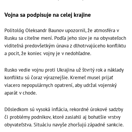
Vojna sa podpisuje na celej krajine
Politológ Oleksandr Baunov upozornil, že atmosféra v
Rusku sa citeľne mení. Podľa jeho slov je na obyvateľoch
viditeľná predovšetkým únava z dlhotrvajúceho konfliktu
a pocit, že koniec vojny je v nedohľadne.
Rusko vedie vojnu proti Ukrajina už štvrtý rok a náklady
konfliktu sú čoraz výraznejšie. Kremeľ musel prijať
viacero nepopulárnych opatrení, aby udržal vojenský
aparát v chode.
Dôsledkom sú vysoká inflácia, rekordné úrokové sadzby
či problémy podnikov, ktoré zasiahli aj bohatšie vrstvy
obyvateľstva. Situáciu navyše zhoršujú západné sankcie.