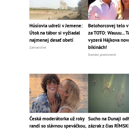
Húsíovia udreli v Jemene:
Belohorcovej telo 
Útok na tábor si vyžiadal
za TOTO: Wauuu... T
najmenej desať obetí
vyzerá Hájkova nová
bikinách!
Zahraničné
Domáci prominenti
Česká moderátorka už roky
Sucho na Dunaji odh
randí so slávnou speváčkou,
zázrak z čias RÍMSK