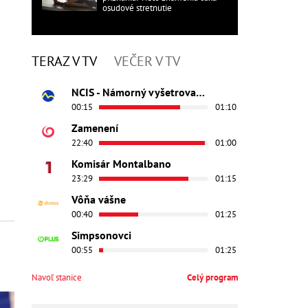
osudové stretnutie
TERAZ V TV
VEČER V TV
NCIS - Námorný vyšetrovací úrad
00:15
01:10
Zamenení
22:40
01:00
Komisár Montalbano
23:29
01:15
Vôňa vášne
00:40
01:25
Simpsonovci
00:55
01:25
Navoľ stanice
Celý program