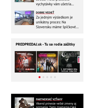
vychytávky vám ušetria
miesto v batohu!
DOBRE VEDIEŤ
Za jedným výsledkom je
unikátny proces: Na
Slovensku máme špičkové
pracovisko
PREDPREDAJ
.sk - Tu sa rodia zážitky
PARTNERSKÉ VZŤAHY
Víkend prinesie veľké zmeny aj
priznania: Tieto znamenia čaká