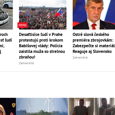
FOTO
Ostré slová českého
roch
Desaťtisíce ľudí v Prahe
premiéra zbrojovkám:
sť ľudí
protestujú proti krokom
Zabezpečte si materiál
ní,
Babišovej vlády: Polícia
Reaguje aj Slovensko
j
zaistila muža so strelnou
zbraňou!
Zahraničné
Zahraničné