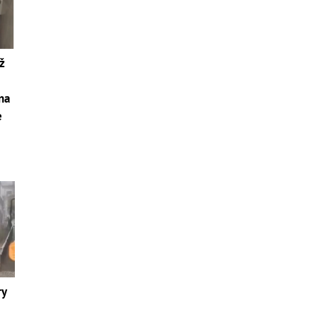
ž
 na
e
ry