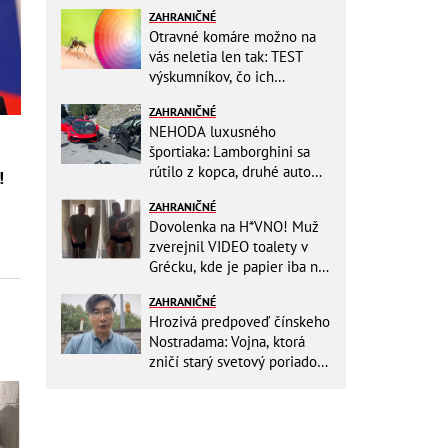
ZAHRANIČNÉ
Otravné komáre možno na
vás neletia len tak: TEST
výskumníkov, čo ich
priťahujú najviac?
ZAHRANIČNÉ
NEHODA luxusného
športiaka: Lamborghini sa
rútilo z kopca, druhé auto
!
dopadlo po čelnej zrážke
ZAHRANIČNÉ
horšie
Dovolenka na H*VNO! Muž
zverejnil VIDEO toalety v
Grécku, kde je papier iba na
OKRASU: Utrieť sa musíte ísť
ZAHRANIČNÉ
do kuchyne
Hrozivá predpoveď čínskeho
Nostradama: Vojna, ktorá
zničí starý svetový poriadok!
Už sa viackrát nemýlil