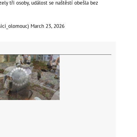
ely tři osoby, událost se naštěstí obešla bez
sici_olomouc)
March 23, 2026