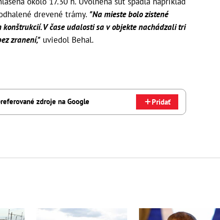
lásená okolo 17.30 h. Uvoľnená suť spadla napríklad
i odhalené drevené trámy.
"Na mieste bolo zistené
onštrukcií. V čase udalosti sa v objekte nachádzali tri
bez zranení,"
uviedol Behal.
referované zdroje na Google
Pridať