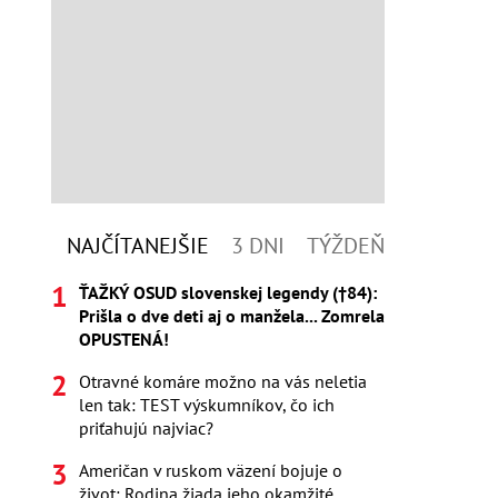
NAJČÍTANEJŠIE
3 DNI
TÝŽDEŇ
ŤAŽKÝ OSUD slovenskej legendy (†84):
Prišla o dve deti aj o manžela... Zomrela
OPUSTENÁ!
Otravné komáre možno na vás neletia
len tak: TEST výskumníkov, čo ich
priťahujú najviac?
Američan v ruskom väzení bojuje o
život: Rodina žiada jeho okamžité