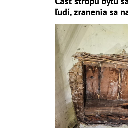
Časť stropu bytu s
ľudí, zranenia sa n