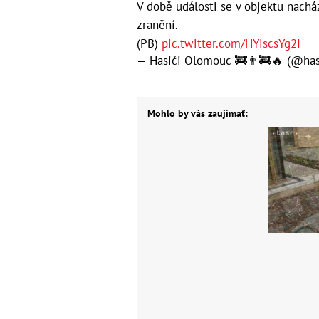
V době události se v objektu nacház
zranění.
(PB)
pic.twitter.com/HYiscsYg2I
— Hasiči Olomouc 🚒👨‍🚒🔥 (@ha
Mohlo by vás zaujímať: