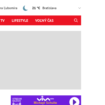
jtra Ľubomíra
21 °C
 TV
LIFESTYLE
VOĽNÝ ČAS
STREAM
NAŽIVO
Michael Schulte