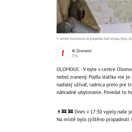
V centre Olomouca sa prepadla časť stropu bytu. (Z
© Zoznam/
ČTK
OLOMOUC - V byte v centre Olomouc
nebol zranený. Podľa statika nie j
naďalej užívať, radnica preto pre 
náhradné ubytovanie. Povedal to ho
👨‍🚒 🚒 Dnes v 17:30 vyjely naše 
Na místě bylo zjištěno propadnutí 