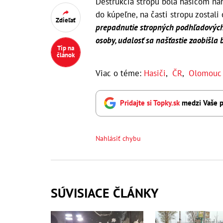
Deštrukcia stropu bola hasičom nah
do kúpeľne, na časti stropu zostal
Zdieľať
prepadnutie stropných podhľadových k
osoby, udalosť sa našťastie zaobišla 
Tip na
článok
Viac o téme:
Hasiči
,
ČR
,
Olomouc
Pridajte si Topky.sk
medzi Vaše p
Nahlásiť chybu
SÚVISIACE ČLÁNKY