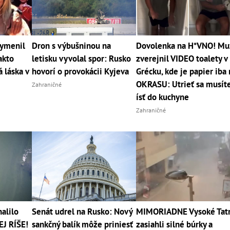
vymenil
Dron s výbušninou na
Dovolenka na H*VNO! Mu
akto
letisku vyvolal spor: Rusko
zverejnil VIDEO toalety v
 láska v
hovorí o provokácii Kyjeva
Grécku, kde je papier iba
OKRASU: Utrieť sa musít
Zahraničné
ísť do kuchyne
Zahraničné
alilo
Senát udrel na Rusko: Nový
MIMORIADNE Vysoké Tat
EJ RÍŠE!
sankčný balík môže priniesť
zasiahli silné búrky a