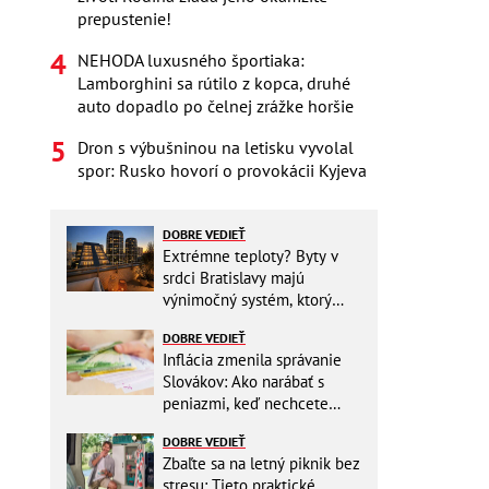
prepustenie!
NEHODA luxusného športiaka:
Lamborghini sa rútilo z kopca, druhé
auto dopadlo po čelnej zrážke horšie
Dron s výbušninou na letisku vyvolal
spor: Rusko hovorí o provokácii Kyjeva
DOBRE VEDIEŤ
Extrémne teploty? Byty v
srdci Bratislavy majú
výnimočný systém, ktorý
ešte aj šetrí náklady
DOBRE VEDIEŤ
Inflácia zmenila správanie
Slovákov: Ako narábať s
peniazmi, keď nechcete
zbytočne riskovať?
DOBRE VEDIEŤ
Zbaľte sa na letný piknik bez
stresu: Tieto praktické