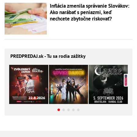
Inflácia zmenila správanie Slovákov:
Ako narábať s peniazmi, keď
nechcete zbytočne riskovať?
PREDPREDAJ
.sk - Tu sa rodia zážitky