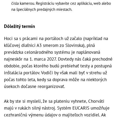
čísla kamerou. Registráciu vybavíte cez aplikáciu, web alebo
na špeciálnych predajných miestach.
Dôležitý termín
Hoci sa s prácami na portáloch už začalo (napríklad na
kľúčovej diaľnici A3 smerom zo Slovinska), plná
prevádzka celonárodného systému je naplánovaná
najneskôr na 1. marca 2027. Dovtedy nás čaká prechodné
obdobie, počas ktorého budú prebiehať testy a postupná
inštalácia portálov. Vodiči by však mali byť v strehu už
počas tohto leta, kedy sa doprava môže na niektorých
úsekoch dočasne reorganizovať.
Ak by ste si mysleli, že sa plateniu vyhnete, Chorváti
majú v rukách silný nástroj. Systém EUCARIS umožňuje
cezhraničnú výmenu údajov o majiteľoch vozidiel. Ak