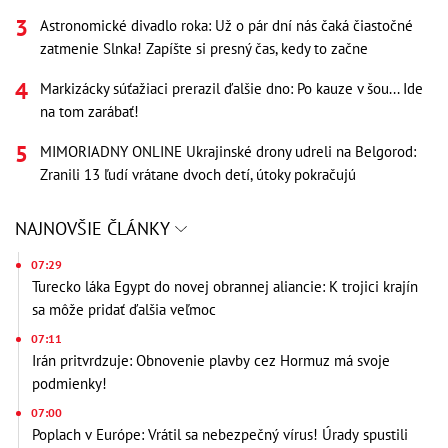
Astronomické divadlo roka: Už o pár dní nás čaká čiastočné
zatmenie Slnka! Zapíšte si presný čas, kedy to začne
Markizácky súťažiaci prerazil ďalšie dno: Po kauze v šou... Ide
na tom zarábať!
MIMORIADNY ONLINE Ukrajinské drony udreli na Belgorod:
Zranili 13 ľudí vrátane dvoch detí, útoky pokračujú
NAJNOVŠIE ČLÁNKY
07:29
Turecko láka Egypt do novej obrannej aliancie: K trojici krajín
sa môže pridať ďalšia veľmoc
07:11
Irán pritvrdzuje: Obnovenie plavby cez Hormuz má svoje
podmienky!
07:00
Poplach v Európe: Vrátil sa nebezpečný vírus! Úrady spustili