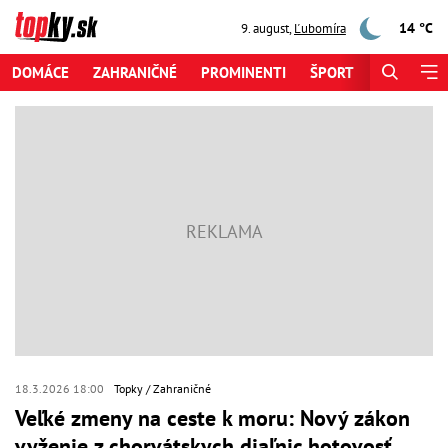
14 °C
9. august
,
Ľubomíra
DOMÁCE
ZAHRANIČNÉ
PROMINENTI
ŠPORT
ZAUJÍMAV
18.3.2026 18:00
Topky
Zahraničné
Veľké zmeny na ceste k moru: Nový zákon
vyženie z chorvátskych diaľnic hotovosť,