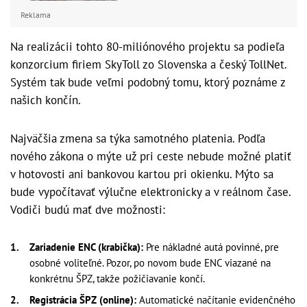
Reklama
Na realizácii tohto 80-miliónového projektu sa podieľa
konzorcium firiem SkyToll zo Slovenska a český TollNet.
Systém tak bude veľmi podobný tomu, ktorý poznáme z
našich končín.
Najväčšia zmena sa týka samotného platenia. Podľa
nového zákona o mýte už pri ceste nebude možné platiť
v hotovosti ani bankovou kartou pri okienku. Mýto sa
bude vypočítavať výlučne elektronicky a v reálnom čase.
Vodiči budú mať dve možnosti:
Zariadenie ENC (krabička):
Pre nákladné autá povinné, pre
osobné voliteľné. Pozor, po novom bude ENC viazané na
konkrétnu ŠPZ, takže požičiavanie končí.
Registrácia ŠPZ (online):
Automatické načítanie evidenčného