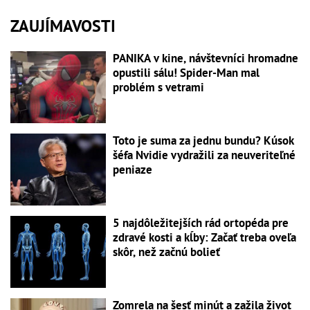
ZAUJÍMAVOSTI
PANIKA v kine, návštevníci hromadne
opustili sálu! Spider-Man mal
problém s vetrami
Toto je suma za jednu bundu? Kúsok
šéfa Nvidie vydražili za neuveriteľné
peniaze
5 najdôležitejších rád ortopéda pre
zdravé kosti a kĺby: Začať treba oveľa
skôr, než začnú bolieť
Zomrela na šesť minút a zažila život