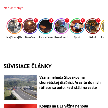
Nahlásiť chybu
16
2
4
2
7
6
Najčítanejšie
Domáce
Zahraničné
Prominenti
Šport
Krimi
Zaují
SÚVISIACE ČLÁNKY
Vážna nehoda Slovákov na
chorvátskej diaľnici: Vrazilo do nich
rútiace sa auto, keď stáli na ceste
Kolaps na D1! Vážna nehoda