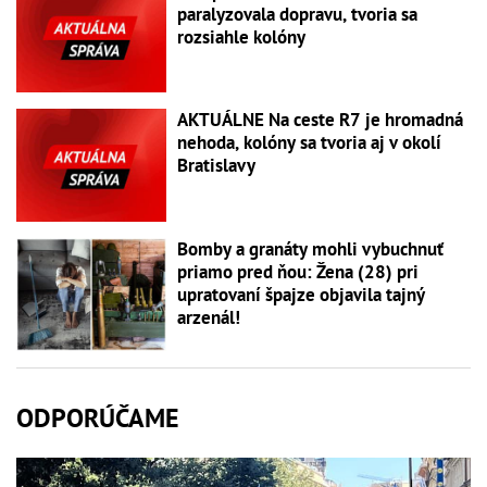
paralyzovala dopravu, tvoria sa
rozsiahle kolóny
AKTUÁLNE Na ceste R7 je hromadná
nehoda, kolóny sa tvoria aj v okolí
Bratislavy
Bomby a granáty mohli vybuchnuť
priamo pred ňou: Žena (28) pri
upratovaní špajze objavila tajný
arzenál!
ODPORÚČAME