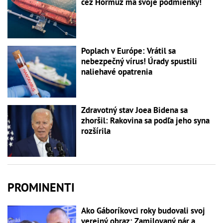
cez Hormuz má svoje podmienky!
Poplach v Európe: Vrátil sa
nebezpečný vírus! Úrady spustili
naliehavé opatrenia
Zdravotný stav Joea Bidena sa
zhoršil: Rakovina sa podľa jeho syna
rozšírila
PROMINENTI
Ako Gáboríkovci roky budovali svoj
verejný obraz: Zamilovaný pár a