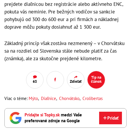
prejdete diaľnicou bez registrácie alebo aktívneho ENC,
pokuta vás neminie. Pre bežných vodičov sa sankcie
pohybujú od 300 do 600 eur a pri firmách a nákladnej
doprave môžu pokuty dosiahnuť až 1 300 eur.
Základný princíp však zostáva nezmenený – v Chorvátsku
sa na rozdiel od Slovenska stále nebude platiť za čas
(známka), ale za skutočne prejdené kilometre.
Tip na
63
Zdieľať
článok
Viac o téme:
Mýto
,
Diaľnice
,
Chorvátsko
,
Crolibertas
Pridajte si Topky.sk
medzi Vaše
Pridať
preferované zdroje na Google