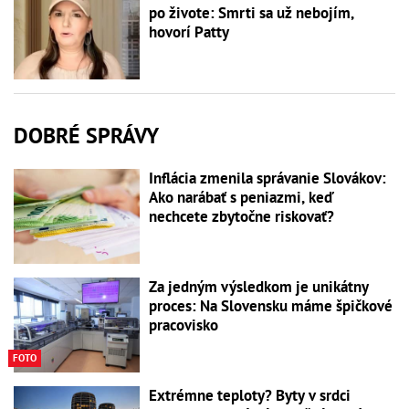
po živote: Smrti sa už nebojím,
hovorí Patty
DOBRÉ SPRÁVY
Inflácia zmenila správanie Slovákov:
Ako narábať s peniazmi, keď
nechcete zbytočne riskovať?
Za jedným výsledkom je unikátny
proces: Na Slovensku máme špičkové
pracovisko
FOTO
Extrémne teploty? Byty v srdci