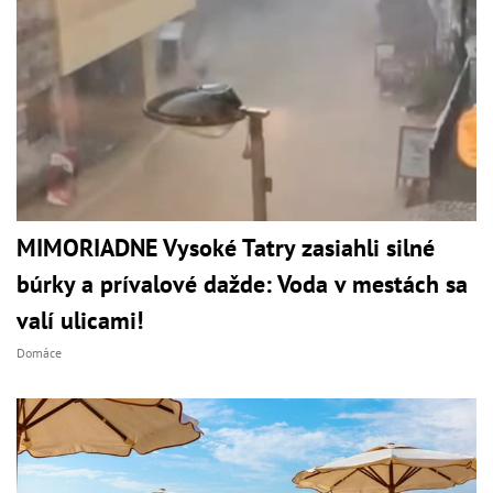
MIMORIADNE Vysoké Tatry zasiahli silné
búrky a prívalové dažde: Voda v mestách sa
valí ulicami!
Domáce