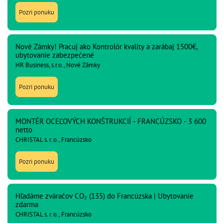
Pozri ponuku
Nové Zámky! Pracuj ako Kontrolór kvality a zarábaj 1500€,
ubytovanie zabezpečené
HR Business, s.r.o., Nové Zámky
Pozri ponuku
MONTÉR OCEĽOVÝCH KONŠTRUKCIÍ - FRANCÚZSKO - 3 600
netto
CHRISTAL s. r. o., Francúzsko
Pozri ponuku
Hľadáme zváračov CO₂ (135) do Francúzska | Ubytovanie
zdarma
CHRISTAL s. r. o., Francúzsko