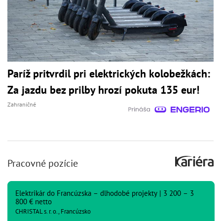
Paríž pritvrdil pri elektrických kolobežkách:
Za jazdu bez prilby hrozí pokuta 135 eur!
Zahraničné
Pracovné pozície
Elektrikár do Francúzska – dlhodobé projekty | 3 200 – 3
800 € netto
CHRISTAL s. r. o., Francúzsko