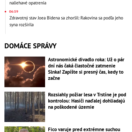
naliehavé opatrenia
06:59
Zdravotný stav Joea Bidena sa zhoršil: Rakovina sa podľa jeho
syna rozšírila
DOMÁCE SPRÁVY
Astronomické divadlo roka: Už o pár
dní nás čaká čiastočné zatmenie
Slnka! Zapíšte si presný čas, kedy to
začne
Rozsiahly požiar lesa v Trstíne je pod
kontrolou: Hasiči naďalej dohliadajú
na poškodené územie
Fico varuje pred extrémne suchou