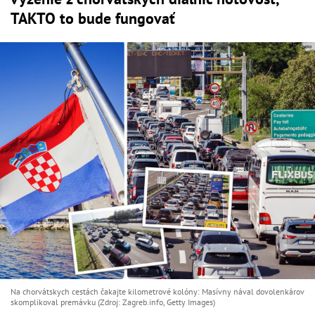
TAKTO to bude fungovať
Na chorvátskych cestách čakajte kilometrové kolóny: Masívny nával dovolenkárov
skomplikoval premávku (Zdroj: Zagreb.info, Getty Images)