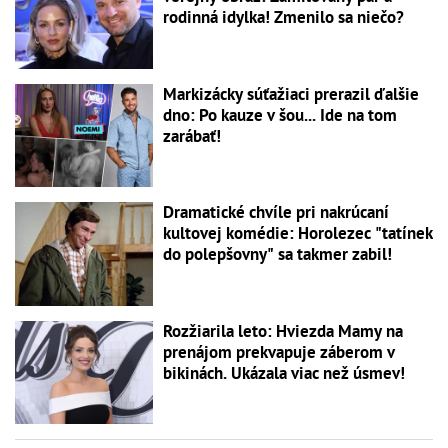
rodinná idylka! Zmenilo sa niečo?
Markizácky súťažiaci prerazil ďalšie
dno: Po kauze v šou... Ide na tom
zarábať!
Dramatické chvíle pri nakrúcaní
kultovej komédie: Horolezec "tatínek
do polepšovny" sa takmer zabil!
Rozžiarila leto: Hviezda Mamy na
prenájom prekvapuje záberom v
bikinách. Ukázala viac než úsmev!