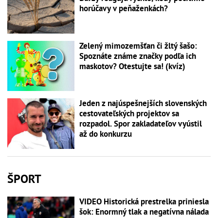
horúčavy v peňaženkách?
Zelený mimozemšťan či žltý šašo:
Spoznáte známe značky podľa ich
maskotov? Otestujte sa! (kvíz)
Jeden z najúspešnejších slovenských
cestovateľských projektov sa
rozpadol. Spor zakladateľov vyústil
až do konkurzu
ŠPORT
VIDEO Historická prestrelka priniesla
šok: Enormný tlak a negatívna nálada