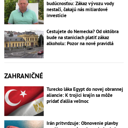
budúcnosťou: Zákaz vývozu vody
nestačí, čakajú nás miliardové
investície
Cestujete do Nemecka? Od októbra
bude na staniciach platiť zákaz
alkoholu: Pozor na nové pravidlá
ZAHRANIČNÉ
Turecko láka Egypt do novej obrannej
aliancie: K trojici krajín sa môže
pridať ďalšia veľmoc
Irán pritvrdzuje: Obnovenie plavby