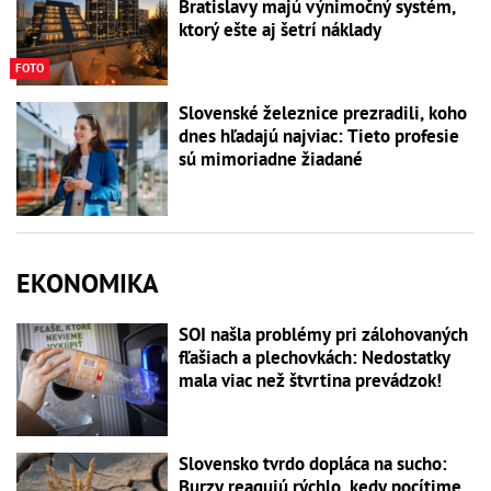
Bratislavy majú výnimočný systém,
ktorý ešte aj šetrí náklady
FOTO
Slovenské železnice prezradili, koho
dnes hľadajú najviac: Tieto profesie
sú mimoriadne žiadané
EKONOMIKA
SOI našla problémy pri zálohovaných
fľašiach a plechovkách: Nedostatky
mala viac než štvrtina prevádzok!
Slovensko tvrdo dopláca na sucho:
Burzy reagujú rýchlo, kedy pocítime