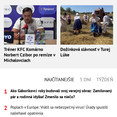
Tréner KFC Komárno
Dožinková slávnosť v Turej
Norbert Czibor po remíze v
Lúke
Michalovciach
NAJČÍTANEJŠIE
3 DNI
TÝŽDEŇ
Ako Gáboríkovci roky budovali svoj verejný obraz: Zamilovaný
pár a rodinná idylka! Zmenilo sa niečo?
Poplach v Európe: Vrátil sa nebezpečný vírus! Úrady spustili
naliehavé opatrenia