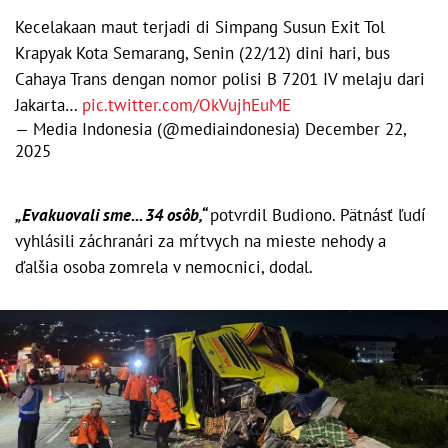
Kecelakaan maut terjadi di Simpang Susun Exit Tol
Krapyak Kota Semarang, Senin (22/12) dini hari, bus
Cahaya Trans dengan nomor polisi B 7201 IV melaju dari
Jakarta…
pic.twitter.com/OkVujhEuME
— Media Indonesia (@mediaindonesia)
December 22,
2025
„Evakuovali sme... 34 osôb,“
potvrdil Budiono. Pätnásť ľudí
vyhlásili záchranári za mŕtvych na mieste nehody a
ďalšia osoba zomrela v nemocnici, dodal.