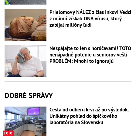
Prielomový NÁLEZ z čias Inkov! Vedci
z múmií získali DNA vírusu, ktorý
zabíjal milióny ľudí
Nespájajte to len s horúčavami! TOTO
nenápadné potenie u seniorov veští
PROBLÉM: Mnohí to ignorujú
DOBRÉ SPRÁVY
Cesta od odberu krvi až po výsledok:
Unikátny pohľad do špičkového
laboratória na Slovensku
FOTO