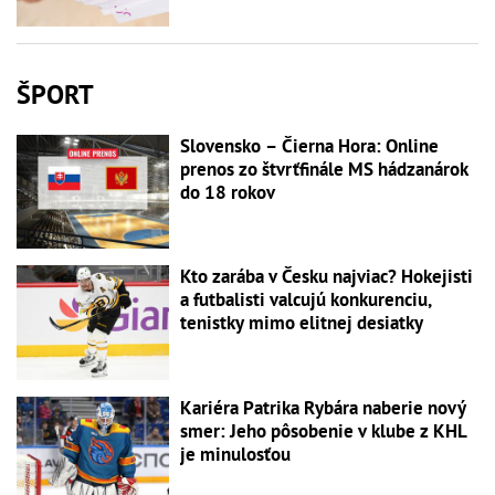
ŠPORT
Slovensko – Čierna Hora: Online
prenos zo štvrťfinále MS hádzanárok
do 18 rokov
Kto zarába v Česku najviac? Hokejisti
a futbalisti valcujú konkurenciu,
tenistky mimo elitnej desiatky
Kariéra Patrika Rybára naberie nový
smer: Jeho pôsobenie v klube z KHL
je minulosťou