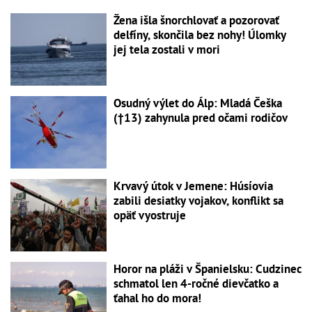
Žena išla šnorchlovať a pozorovať
delfíny, skončila bez nohy! Úlomky
jej tela zostali v mori
Osudný výlet do Álp: Mladá Češka
(†13) zahynula pred očami rodičov
Krvavý útok v Jemene: Húsíovia
zabili desiatky vojakov, konflikt sa
opäť vyostruje
Horor na pláži v Španielsku: Cudzinec
schmatol len 4-ročné dievčatko a
ťahal ho do mora!