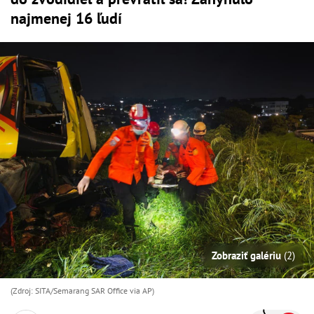
najmenej 16 ľudí
Zobraziť galériu
(2)
(Zdroj: SITA/Semarang SAR Office via AP)