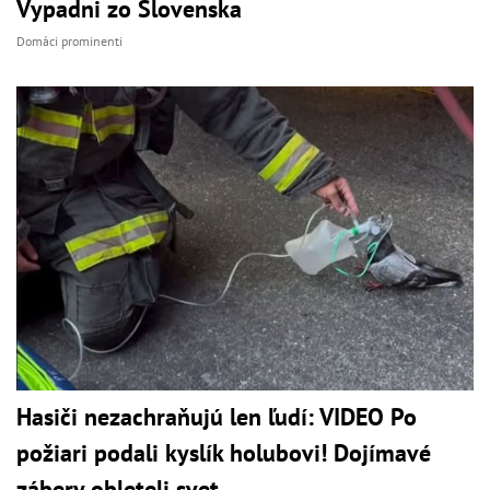
Vypadni zo Slovenska
Domáci prominenti
Hasiči nezachraňujú len ľudí: VIDEO Po
požiari podali kyslík holubovi! Dojímavé
zábery obleteli svet