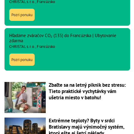
CHRISTAL s. r. o., Francúzsko
Pozri ponuku
Hľadáme zváračov CO₂ (135) do Francúzska | Ubytovanie
zdarma
CHRISTAL s. r. o., Francúzsko
Pozri ponuku
Zbaľte sa na letný piknik bez stresu:
Tieto praktické vychytávky vám
ušetria miesto v batohu!
Extrémne teploty? Byty v srdci
Bratislavy majú výnimočný systém,
ktorý ešte aj šetrí náklady