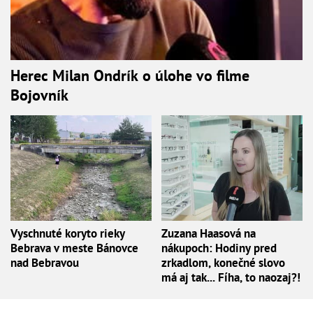
Herec Milan Ondrík o úlohe vo filme
Bojovník
Vyschnuté koryto rieky
Zuzana Haasová na
Bebrava v meste Bánovce
nákupoch: Hodiny pred
nad Bebravou
zrkadlom, konečné slovo
má aj tak... Fíha, to naozaj?!