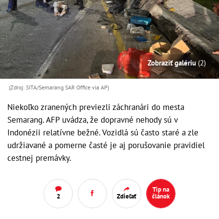
Zobraziť galériu
(2)
(Zdroj: SITA/Semarang SAR Office via AP)
Niekoľko zranených previezli záchranári do mesta
Semarang. AFP uvádza, že dopravné nehody sú v
Indonézii relatívne bežné. Vozidlá sú často staré a zle
udržiavané a pomerne časté je aj porušovanie pravidiel
cestnej premávky.
Tip na
2
Zdieľať
článok