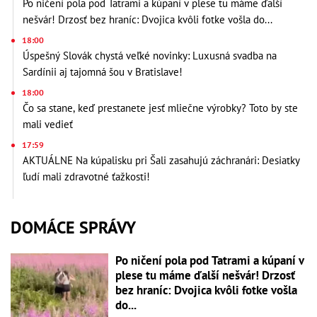
Po ničení pola pod Tatrami a kúpaní v plese tu máme ďalší
nešvár! Drzosť bez hraníc: Dvojica kvôli fotke vošla do...
18:00
Úspešný Slovák chystá veľké novinky: Luxusná svadba na
Sardínii aj tajomná šou v Bratislave!
18:00
Čo sa stane, keď prestanete jesť mliečne výrobky? Toto by ste
mali vedieť
17:59
AKTUÁLNE Na kúpalisku pri Šali zasahujú záchranári: Desiatky
ľudí mali zdravotné ťažkosti!
DOMÁCE SPRÁVY
Po ničení pola pod Tatrami a kúpaní v
plese tu máme ďalší nešvár! Drzosť
bez hraníc: Dvojica kvôli fotke vošla
do...