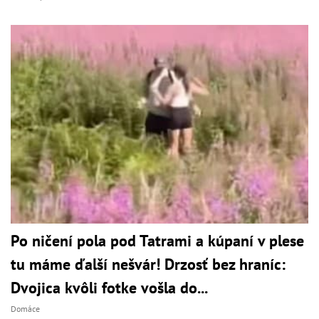
Po ničení pola pod Tatrami a kúpaní v plese
tu máme ďalší nešvár! Drzosť bez hraníc:
Dvojica kvôli fotke vošla do...
Domáce