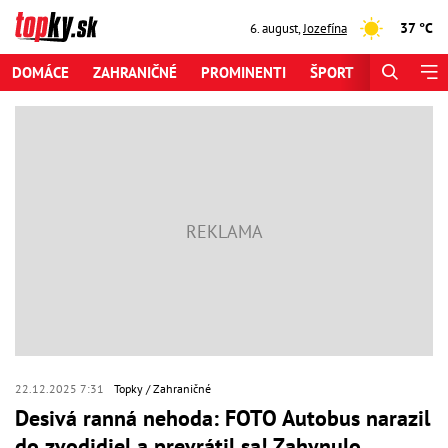
37 °C
6. august
,
Jozefína
DOMÁCE
ZAHRANIČNÉ
PROMINENTI
ŠPORT
ZAUJÍMAV
22.12.2025 7:31
Topky
Zahraničné
Desivá ranná nehoda: FOTO Autobus narazil
do zvodidiel a prevrátil sa! Zahynulo