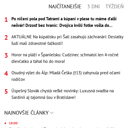
NAJČÍTANEJŠIE
3 DNI
TÝŽDEŇ
Po ničení pola pod Tatrami a kúpaní v plese tu máme ďalší
nešvár! Drzosť bez hraníc: Dvojica kvôli fotke vošla do...
AKTUÁLNE Na kúpalisku pri Šali zasahujú záchranári: Desiatky
ľudí mali zdravotné ťažkosti!
Horor na pláži v Španielsku: Cudzinec schmatol len 4-ročné
dievčatko a ťahal ho do mora!
Osudný výlet do Álp: Mladá Češka (†13) zahynula pred očami
rodičov
Úspešný Slovák chystá veľké novinky: Luxusná svadba na
Sardínii aj tajomná šou v Bratislave!
NAJNOVŠIE ČLÁNKY
18:00