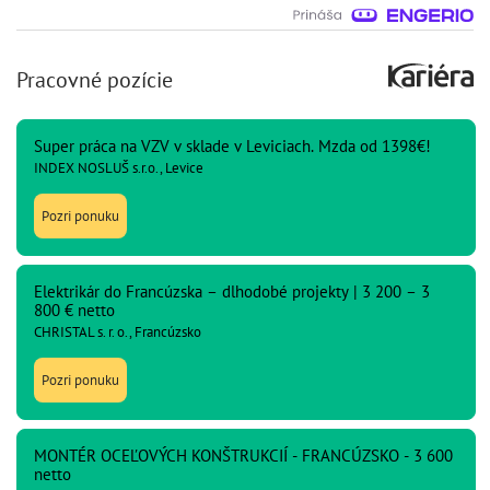
Pracovné pozície
Super práca na VZV v sklade v Leviciach. Mzda od 1398€!
INDEX NOSLUŠ s.r.o., Levice
Pozri ponuku
Elektrikár do Francúzska – dlhodobé projekty | 3 200 – 3
800 € netto
CHRISTAL s. r. o., Francúzsko
Pozri ponuku
MONTÉR OCEĽOVÝCH KONŠTRUKCIÍ - FRANCÚZSKO - 3 600
netto