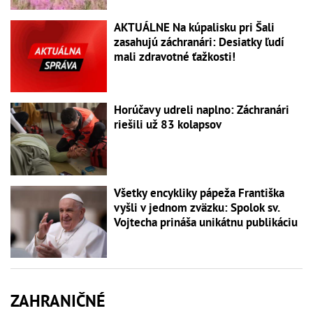
AKTUÁLNE Na kúpalisku pri Šali
zasahujú záchranári: Desiatky ľudí
mali zdravotné ťažkosti!
Horúčavy udreli naplno: Záchranári
riešili už 83 kolapsov
Všetky encykliky pápeža Františka
vyšli v jednom zväzku: Spolok sv.
Vojtecha prináša unikátnu publikáciu
ZAHRANIČNÉ