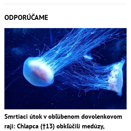
ODPORÚČAME
Smrtiaci útok v obľúbenom dovolenkovom
raji: Chlapca (†13) obkľúčili medúzy,