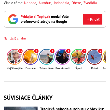
Viac o téme:
Nehoda
,
Autobus
,
Indonézia
,
Obete
,
Zvodidlá
Pridajte si Topky.sk
medzi Vaše
Pridať
preferované zdroje na Google
Nahlásiť chybu
16
3
4
4
7
3
Najčítanejšie
Domáce
Zahraničné
Prominenti
Šport
Krimi
Zaují
SÚVISIACE ČLÁNKY
Tragická nehoda autobusu v Mexiku: