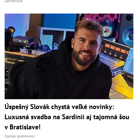
Zahraničné
Úspešný Slovák chystá veľké novinky:
Luxusná svadba na Sardínii aj tajomná šou
v Bratislave!
Domáci prominenti