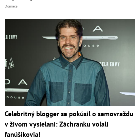
Domáce
Celebritný blogger sa pokúsil o samovraždu
v živom vysielaní: Záchranku volali
fanúšikovia!