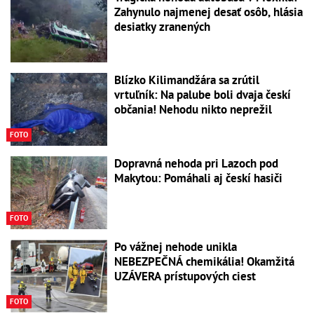
Zahynulo najmenej desať osôb, hlásia
desiatky zranených
Blízko Kilimandžára sa zrútil
vrtuľník: Na palube boli dvaja českí
občania! Nehodu nikto neprežil
FOTO
Dopravná nehoda pri Lazoch pod
Makytou: Pomáhali aj českí hasiči
FOTO
Po vážnej nehode unikla
NEBEZPEČNÁ chemikália! Okamžitá
UZÁVERA prístupových ciest
FOTO