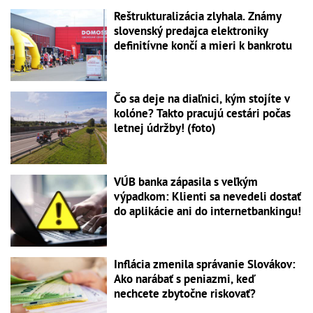
Reštrukturalizácia zlyhala. Známy
slovenský predajca elektroniky
definitívne končí a mieri k bankrotu
Čo sa deje na diaľnici, kým stojíte v
kolóne? Takto pracujú cestári počas
letnej údržby! (foto)
VÚB banka zápasila s veľkým
výpadkom: Klienti sa nevedeli dostať
do aplikácie ani do internetbankingu!
Inflácia zmenila správanie Slovákov:
Ako narábať s peniazmi, keď
nechcete zbytočne riskovať?