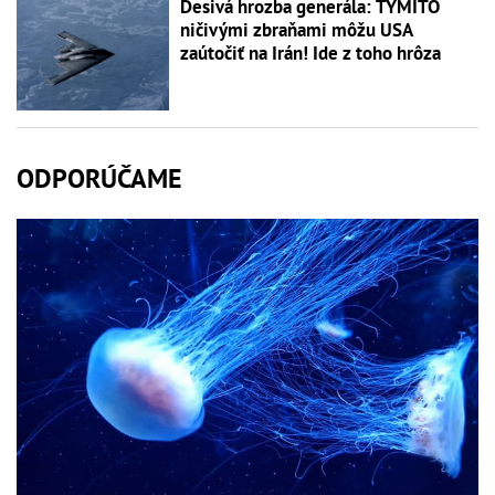
Desivá hrozba generála: TÝMITO
ničivými zbraňami môžu USA
zaútočiť na Irán! Ide z toho hrôza
ODPORÚČAME