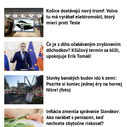
Košice dostávajú nový tromf: Volvo
tu má vyrábať elektromobil, ktorý
mieri proti Tesle
Čo je s dlho očakávaným zvyšovaním
dôchodkov? Kľúčový termín sa blíži,
upokojuje Erik Tomáš!
Stovky banských budov idú k zemi:
Pozrite si koniec jednej éry na hornej
Nitre! (foto)
Inflácia zmenila správanie Slovákov:
Ako narábať s peniazmi, keď
nechcete zbytočne riskovať?