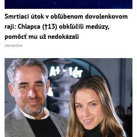
Smrtiaci útok v obľúbenom dovolenkovom
raji: Chlapca (†13) obkľúčili medúzy,
pomôcť mu už nedokázali
Zahraničné