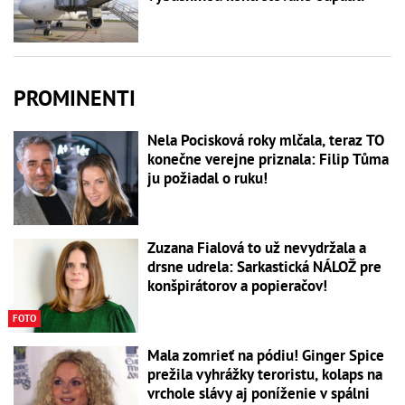
PROMINENTI
Nela Pocisková roky mlčala, teraz TO
konečne verejne priznala: Filip Tůma
ju požiadal o ruku!
Zuzana Fialová to už nevydržala a
drsne udrela: Sarkastická NÁLOŽ pre
konšpirátorov a popieračov!
FOTO
Mala zomrieť na pódiu! Ginger Spice
prežila vyhrážky teroristu, kolaps na
vrchole slávy aj poníženie v spálni