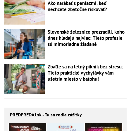
Ako narábať s peniazmi, keď
nechcete zbytočne riskovať?
Slovenské železnice prezradili, koho
dnes hľadajú najviac: Tieto profesie
sú mimoriadne žiadané
Zbaľte sa na letný piknik bez stresu:
Tieto praktické vychytávky vám
ušetria miesto v batohu!
PREDPREDAJ
.sk - Tu sa rodia zážitky