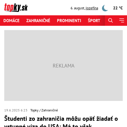
22 °C
6. august
,
Jozefína
DOMÁCE
ZAHRANIČNÉ
PROMINENTI
ŠPORT
ZAUJÍMAV
19.6.2025 6:23
Topky
Zahraničné
Študenti zo zahraničia môžu opäť žiadať o
vstupné víza do USA: Má to však