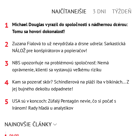
NAJČÍTANEJŠIE
3 DNI
TÝŽDEŇ
Michael Douglas vyrazil do spoločnosti s nádhernou dcérou:
Tomu sa hovorí dokonalosť!
Zuzana Fialová to už nevydržala a drsne udrela: Sarkastická
NÁLOŽ pre konšpirátorov a popieračov!
NBS upozorňuje na problémovú spoločnosť: Nemá
oprávnenie, klienti sa vystavujú veľkému riziku
Kam sa pozerať skôr? Schindlerová na pláži iba v bikinách... Z
jej bujného dekoltu odpadnete!
USA sú v koncoch: Zúfalý Pentagón nevie, čo si počať s
Iránom! Rady hľadá u analytikov
NAJNOVŠIE ČLÁNKY
06:00