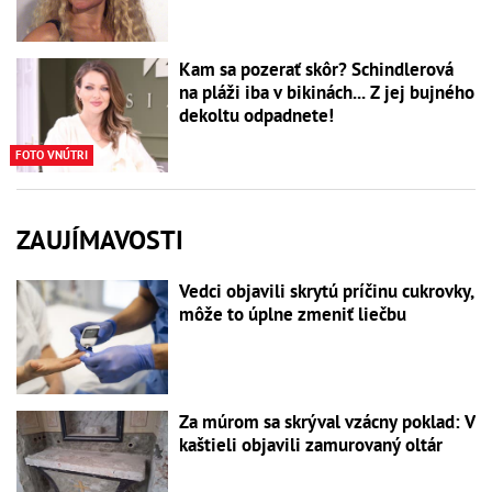
Kam sa pozerať skôr? Schindlerová
na pláži iba v bikinách... Z jej bujného
dekoltu odpadnete!
FOTO VNÚTRI
ZAUJÍMAVOSTI
Vedci objavili skrytú príčinu cukrovky,
môže to úplne zmeniť liečbu
Za múrom sa skrýval vzácny poklad: V
kaštieli objavili zamurovaný oltár