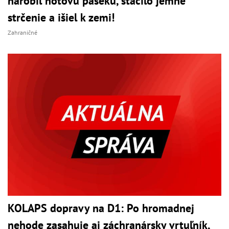
narobil hotovú paseku, stačilo jemné
strčenie a išiel k zemi!
Zahraničné
KOLAPS dopravy na D1: Po hromadnej
nehode zasahuje aj záchranársky vrtuľník,