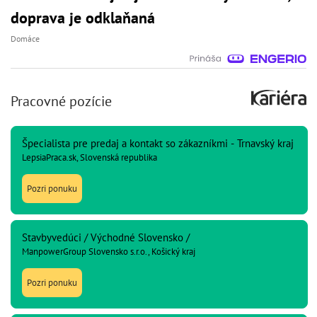
doprava je odklaňaná
Domáce
Pracovné pozície
Špecialista pre predaj a kontakt so zákazníkmi - Trnavský kraj
LepsiaPraca.sk, Slovenská republika
Pozri ponuku
Stavbyvedúci / Východné Slovensko /
ManpowerGroup Slovensko s.r.o., Košický kraj
Pozri ponuku