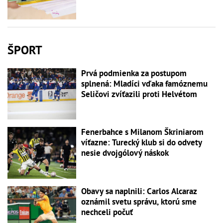
ŠPORT
Prvá podmienka za postupom
splnená: Mladíci vďaka famóznemu
Seličovi zvíťazili proti Helvétom
Fenerbahce s Milanom Škriniarom
víťazne: Turecký klub si do odvety
nesie dvojgólový náskok
Obavy sa naplnili: Carlos Alcaraz
oznámil svetu správu, ktorú sme
nechceli počuť