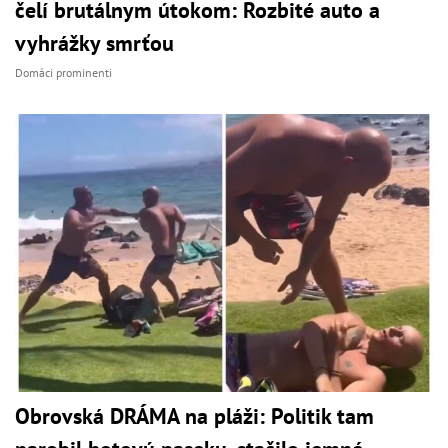
čelí brutálnym útokom: Rozbité auto a
vyhrážky smrťou
Domáci prominenti
Obrovská DRÁMA na pláži: Politik tam