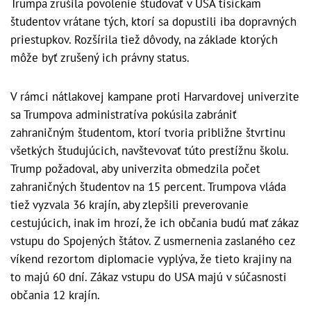
Trumpa zrušila povolenie študovať v USA tisíckam
študentov vrátane tých, ktorí sa dopustili iba dopravných
priestupkov. Rozšírila tiež dôvody, na základe ktorých
môže byť zrušený ich právny status.
V rámci nátlakovej kampane proti Harvardovej univerzite
sa Trumpova administratíva pokúsila zabrániť
zahraničným študentom, ktorí tvoria približne štvrtinu
všetkých študujúcich, navštevovať túto prestížnu školu.
Trump požadoval, aby univerzita obmedzila počet
zahraničných študentov na 15 percent. Trumpova vláda
tiež vyzvala 36 krajín, aby zlepšili preverovanie
cestujúcich, inak im hrozí, že ich občania budú mať zákaz
vstupu do Spojených štátov. Z usmernenia zaslaného cez
víkend rezortom diplomacie vyplýva, že tieto krajiny na
to majú 60 dní. Zákaz vstupu do USA majú v súčasnosti
občania 12 krajín.