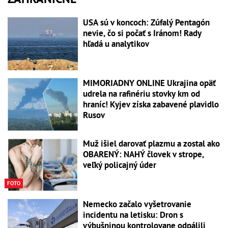
USA sú v koncoch: Zúfalý Pentagón
nevie, čo si počať s Iránom! Rady
hľadá u analytikov
MIMORIADNY ONLINE Ukrajina opäť
udrela na rafinériu stovky km od
hraníc! Kyjev získa zabavené plavidlo
Rusov
Muž išiel darovať plazmu a zostal ako
OBARENÝ: NAHÝ človek v strope,
veľký policajný úder
FOTO
Nemecko začalo vyšetrovanie
incidentu na letisku: Dron s
výbušninou kontrolovane odpálili