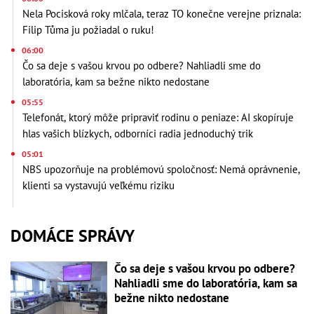
Nela Pocisková roky mlčala, teraz TO konečne verejne priznala:
Filip Tůma ju požiadal o ruku!
06:00
Čo sa deje s vašou krvou po odbere? Nahliadli sme do
laboratória, kam sa bežne nikto nedostane
05:55
Telefonát, ktorý môže pripraviť rodinu o peniaze: AI skopíruje
hlas vašich blízkych, odborníci radia jednoduchý trik
05:01
NBS upozorňuje na problémovú spoločnosť: Nemá oprávnenie,
klienti sa vystavujú veľkému riziku
DOMÁCE SPRÁVY
Čo sa deje s vašou krvou po odbere?
Nahliadli sme do laboratória, kam sa
bežne nikto nedostane