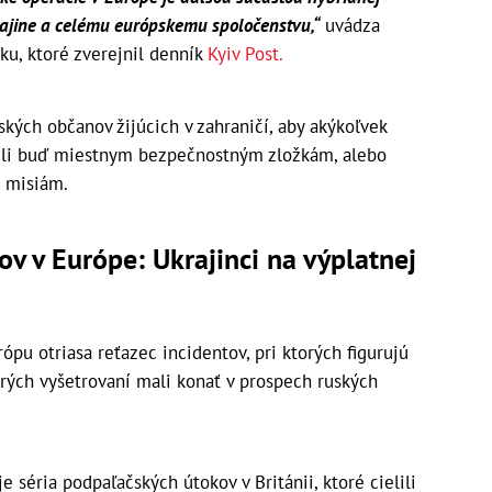
rajine a celému európskemu spoločenstvu,“
uvádza
ku, ktoré zverejnil denník
Kyiv Post.
ských občanov žijúcich v zahraničí, aby akýkoľvek
sili buď miestnym bezpečnostným zložkám, alebo
 misiám.
ov v Európe: Ukrajinci na výplatnej
ópu otriasa reťazec incidentov, pri ktorých figurujú
erých vyšetrovaní mali konať v prospech ruských
e séria podpaľačských útokov v Británii, ktoré cielili