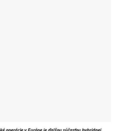
ké operácie v Európe je ďalšou súčasťou hybridnej