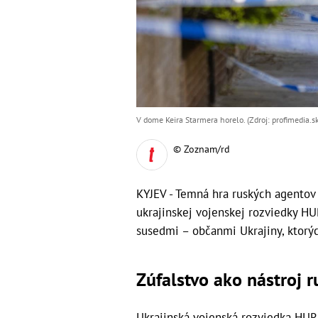
V dome Keira Starmera horelo. (Zdroj: profimedia.sk
© Zoznam/rd
KYJEV - Temná hra ruských agentov 
ukrajinskej vojenskej rozviedky HU
susedmi – občanmi Ukrajiny, ktorý
Zúfalstvo ako nástroj r
Ukrajinská vojenská rozviedka HUR 