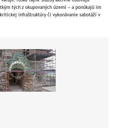
etkým tých z okupovaných území – a ponúkajú im
ritickej infraštruktúry či vykonávanie sabotáží v