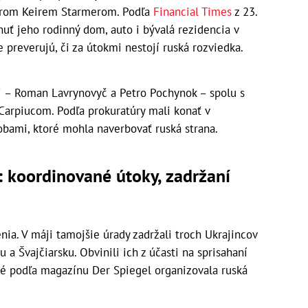
érom Keirem Starmerom. Podľa
Financial Times
z 23.
uť jeho rodinný dom, auto i bývalá rezidencia v
preverujú, či za útokmi nestojí ruská rozviedka.
ci – Roman Lavrynovyč a Petro Pochynok – spolu s
rpiucom. Podľa prokuratúry mali konať v
obami, ktoré mohla naverbovať ruská strana.
: koordinované útoky, zadržaní
nia. V máji tamojšie úrady zadržali troch Ukrajincov
a Švajčiarsku. Obvinili ich z účasti na sprisahaní
é podľa magazínu Der Spiegel organizovala ruská