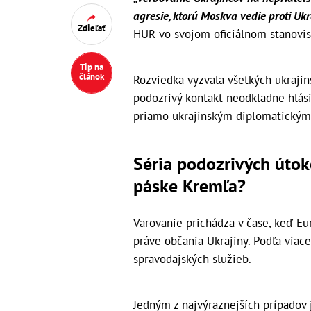
agresie, ktorú Moskva vedie proti Uk
Zdieľať
HUR vo svojom oficiálnom stanovis
Tip na
článok
Rozviedka vyzvala všetkých ukrajin
podozrivý kontakt neodkladne hlá
priamo ukrajinským diplomatickým
Séria podozrivých útok
páske Kremľa?
Varovanie prichádza v čase, keď Eur
práve občania Ukrajiny. Podľa viac
spravodajských služieb.
Jedným z najvýraznejších prípadov j