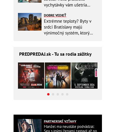
vychytávky vám ušetria
miesto v batohu!
DOBRE VEDIEŤ
Extrémne teploty? Byty v
srdci Bratislavy majú
výnimočný systém, ktorý
ešte aj šetrí náklady
PREDPREDAJ
.sk - Tu sa rodia zážitky
PARTNERSKÉ VZŤAHY
Manžel ma neustále podvádzal:
Sex s inými ženami zastavil až po