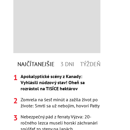
NAJČÍTANEJŠIE
3 DNI
TÝŽDEŇ
Apokalyptické scény z Kanady:
Vyhlásili núdzový stav! Oheň sa
rozrástol na TISÍCE hektárov
Zomrela na šesť minút a zažila život po
živote: Smrti sa už nebojím, hovorí Patty
Nebezpečný pád z ferraty Výzva: 20-
ročného lezca museli horskí záchranári
spúšťať zo steny na lanách