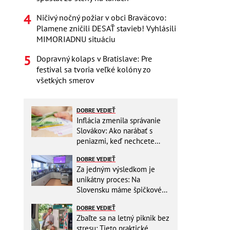
Ničivý nočný požiar v obci Braväcovo:
Plamene zničili DESAŤ stavieb! Vyhlásili
MIMORIADNU situáciu
Dopravný kolaps v Bratislave: Pre
festival sa tvoria veľké kolóny zo
všetkých smerov
DOBRE VEDIEŤ
Inflácia zmenila správanie
Slovákov: Ako narábať s
peniazmi, keď nechcete
zbytočne riskovať?
DOBRE VEDIEŤ
Za jedným výsledkom je
unikátny proces: Na
Slovensku máme špičkové
pracovisko
DOBRE VEDIEŤ
Zbaľte sa na letný piknik bez
stresu: Tieto praktické