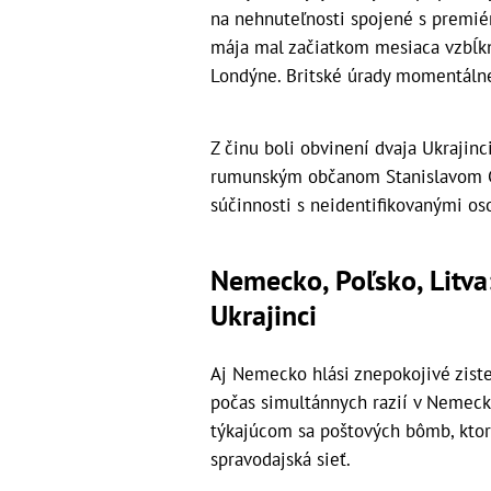
na nehnuteľnosti spojené s premi
mája mal začiatkom mesiaca vzbĺkn
Londýne. Britské úrady momentálne 
Z činu boli obvinení dvaja Ukrajin
rumunským občanom Stanislavom Ca
súčinnosti s neidentifikovanými os
Nemecko, Poľsko, Litva
Ukrajinci
Aj Nemecko hlási znepokojivé ziste
počas simultánnych razií v Nemecku 
týkajúcom sa poštových bômb, ktor
spravodajská sieť.