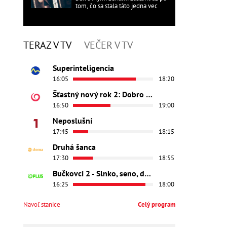
tom, čo sa stala táto jedna vec
TERAZ V TV
VEČER V TV
Superinteligencia
16:05
18:20
Šťastný nový rok 2: Dobro došli
16:50
19:00
Neposlušní
17:45
18:15
Druhá šanca
17:30
18:55
Bučkovci 2 - Slnko, seno, dedina
16:25
18:00
Navoľ stanice
Celý program