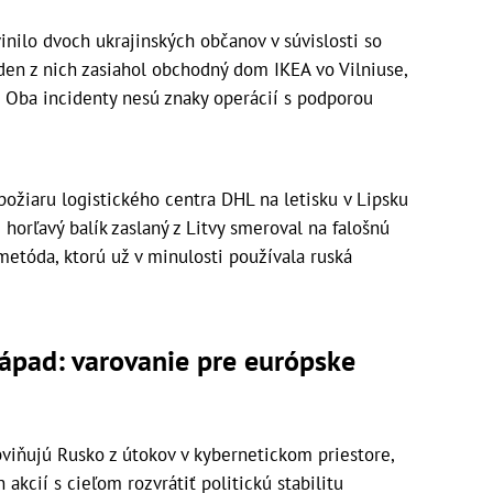
vinilo dvoch ukrajinských občanov v súvislosti so
den z nich zasiahol obchodný dom IKEA vo Vilniuse,
 Oba incidenty nesú znaky operácií s podporou
ožiaru logistického centra DHL na letisku v Lipsku
že horľavý balík zaslaný z Litvy smeroval na falošnú
etóda, ktorú už v minulosti používala ruská
ápad: varovanie pre európske
viňujú Rusko z útokov v kybernetickom priestore,
akcií s cieľom rozvrátiť politickú stabilitu