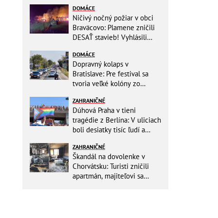
DOMÁCE
Ničivý nočný požiar v obci
Braväcovo: Plamene zničili
DESAŤ stavieb! Vyhlásili
MIMORIADNU situáciu
DOMÁCE
Dopravný kolaps v
Bratislave: Pre festival sa
tvoria veľké kolóny zo
všetkých smerov
ZAHRANIČNÉ
Dúhová Praha v tieni
tragédie z Berlína: V uliciach
boli desiatky tisíc ľudí a
stovky policajtov
ZAHRANIČNÉ
Škandál na dovolenke v
Chorvátsku: Turisti zničili
apartmán, majiteľovi sa
vysmievali a ešte chcú
preplatiť hotel