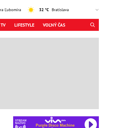
jtra Ľubomíra
32 °C
 TV
LIFESTYLE
VOĽNÝ ČAS
STREAM
NAŽIVO
Purple Disco Machine