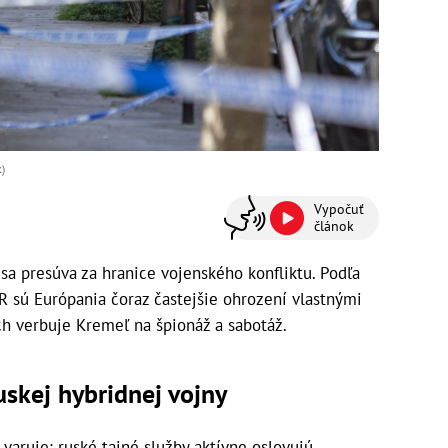
)
Vypočuť
článok
sa presúva za hranice vojenského konfliktu. Podľa
R sú Európania čoraz častejšie ohrození vlastnými
ch verbuje Kremeľ na špionáž a sabotáž.
uskej hybridnej vojny
varuje: ruské tajné služby aktívne oslovujú