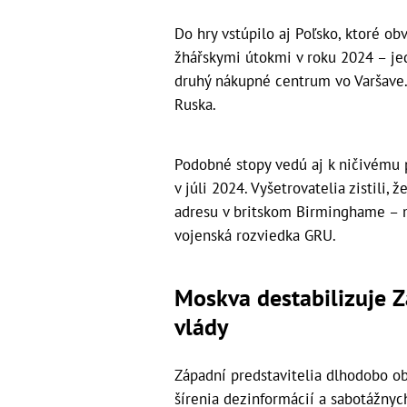
Do hry vstúpilo aj Poľsko, ktoré ob
žhářskymi útokmi v roku 2024 – je
druhý nákupné centrum vo Varšave.
Ruska.
Podobné stopy vedú aj k ničivému p
v júli 2024. Vyšetrovatelia zistili, 
adresu v britskom Birminghame – m
vojenská rozviedka GRU.
Moskva destabilizuje Z
vlády
Západní predstavitelia dlhodobo ob
šírenia dezinformácií a sabotážnych 