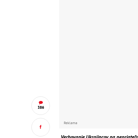
386
Reklama
„Verbovanie Ukrajincov na nepriateľs