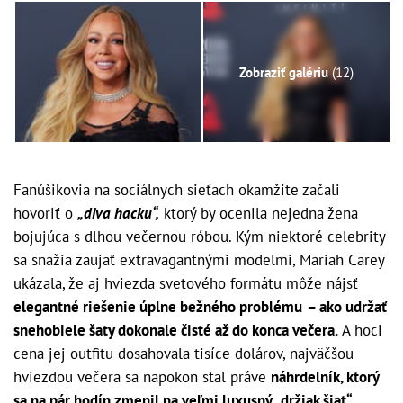
Zobraziť galériu
(12)
Fanúšikovia na sociálnych sieťach okamžite začali
hovoriť o
„diva hacku“,
ktorý by ocenila nejedna žena
bojujúca s dlhou večernou róbou. Kým niektoré celebrity
sa snažia zaujať extravagantnými modelmi, Mariah Carey
ukázala, že aj hviezda svetového formátu môže nájsť
elegantné riešenie úplne bežného problému
– ako udržať
snehobiele šaty dokonale čisté až do konca večera.
A hoci
cena jej outfitu dosahovala tisíce dolárov, najväčšou
hviezdou večera sa napokon stal práve
náhrdelník, ktorý
sa na pár hodín zmenil na veľmi luxusný „držiak šiat“.