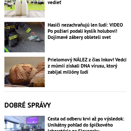
vedieť
Hasiči nezachraňujú len ľudí: VIDEO
Po požiari podali kyslík holubovi!
Dojímavé zábery obleteli svet
Prielomový NÁLEZ z čias Inkov! Vedci
z múmií získali DNA vírusu, ktorý
zabíjal milióny ľudí
DOBRÉ SPRÁVY
Cesta od odberu krvi až po výsledok:
Unikátny pohľad do špičkového