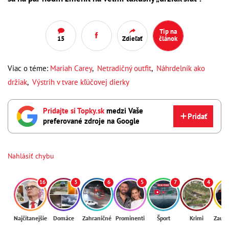
Tip na
15
Zdieľať
článok
Viac o téme:
Mariah Carey
,
Netradičný outfit
,
Náhrdelník ako
držiak
,
Výstrih v tvare kľúčovej dierky
Pridajte si Topky.sk
medzi Vaše
Pridať
preferované zdroje na Google
Nahlásiť chybu
16
3
6
5
7
4
Najčítanejšie
Domáce
Zahraničné
Prominenti
Šport
Krimi
Zaují