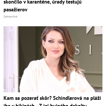
skončilo v karanténe, úrady testujú
pasažierov
Zahraničné
Kam sa pozerať skôr? Schindlerová na pláži
iba v bikinách... Z jej bujného dekoltu