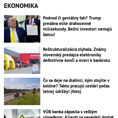
EKONOMIKA
Podvod či geniálny ťah? Trump
predáva elite drahocenné
milisekundy. Bežní investori nemajú
šancu!
Reštrukturalizácia zlyhala. Známy
slovenský predajca elektroniky
definitívne končí a mieri k bankrotu
Čo sa deje na diaľnici, kým stojíte v
kolóne? Takto pracujú cestári počas
letnej údržby! (foto)
VÚB banka zápasila s veľkým
výpadkom: Klienti sa nevedeli dostať