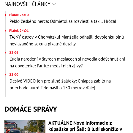
NAJNOVŠIE ČLÁNKY
Piatok 24:10
Peklo českého herca: Odmietol sa rozviesť, a tak... Hrôza!
Piatok 24:01
TAJNÝ ostrov v Chorvátsku! Manželia odhalili dovolenku plnú
neviazaného sexu a pikatné detaily
22:06
Ľudia narodení v štyroch mesiacoch si nevedia oddýchnuť ani
na dovolenke: Patríte medzi nich aj vy?
22:00
Desivé VIDEO len pre silné žalúdky: Chlapca zabilo na
priechode auto! Telo našli o 150 metrov ďalej
DOMÁCE SPRÁVY
AKTUÁLNE Nové informácie z
kúpaliska pri Šali: 8 ľudí skončilo v