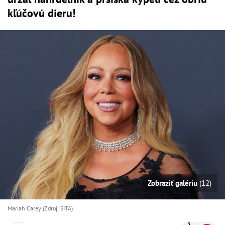
kľúčovú dieru!
Zobraziť galériu
(12)
Mariah Carey (Zdroj: SITA)