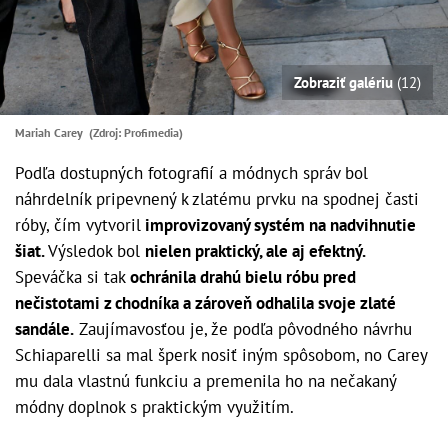
Zobraziť galériu
(12)
Mariah Carey (Zdroj: Profimedia)
Podľa dostupných fotografií a módnych správ bol
náhrdelník pripevnený k zlatému prvku na spodnej časti
róby, čím vytvoril
improvizovaný systém na nadvihnutie
šiat.
Výsledok bol
nielen praktický, ale aj efektný.
Speváčka si tak
ochránila drahú bielu róbu pred
nečistotami z chodníka a zároveň odhalila svoje zlaté
sandále.
Zaujímavosťou je, že podľa pôvodného návrhu
Schiaparelli sa mal šperk nosiť iným spôsobom, no Carey
mu dala vlastnú funkciu a premenila ho na nečakaný
módny doplnok s praktickým využitím.