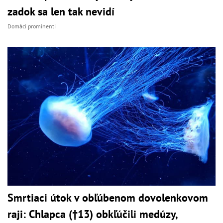
zadok sa len tak nevidí
Domáci prominenti
Smrtiaci útok v obľúbenom dovolenkovom
raji: Chlapca (†13) obkľúčili medúzy,