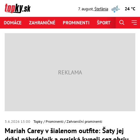
24 °C
7. august
,
Štefánia
DOMÁCE
ZAHRANIČNÉ
PROMINENTI
ŠPORT
ZAUJÍMAV
3.6.2026 15:00
Topky
Prominenti
Zahraniční prominenti
Mariah Carey v šialenom outfite: Šaty jej
držal náhrdelník a prsiská kypeli cez obriu