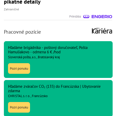
pikatné detaily
Zahraničné
Pracovné pozície
Hľadáme brigádnika - poštový doručovateľ, Pošta
Hamuliakovo - odmena 6 € /hod
Slovenská pošta, a.s., Bratislavský kraj
Pozri ponuku
Hľadáme zváračov CO₂ (135) do Francúzska | Ubytovanie
zdarma
CHRISTAL s. r. o., Francúzsko
Pozri ponuku