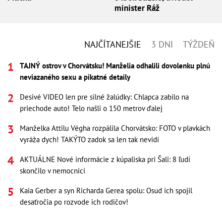
minister Ráž
NAJČÍTANEJŠIE
3 DNI
TÝŽDEŇ
TAJNÝ ostrov v Chorvátsku! Manželia odhalili dovolenku plnú
neviazaného sexu a pikatné detaily
Desivé VIDEO len pre silné žalúdky: Chlapca zabilo na
priechode auto! Telo našli o 150 metrov ďalej
Manželka Attilu Végha rozpálila Chorvátsko: FOTO v plavkách
vyráža dych! TAKÝTO zadok sa len tak nevidí
AKTUÁLNE Nové informácie z kúpaliska pri Šali: 8 ľudí
skončilo v nemocnici
Kaia Gerber a syn Richarda Gerea spolu: Osud ich spojil
desaťročia po rozvode ich rodičov!