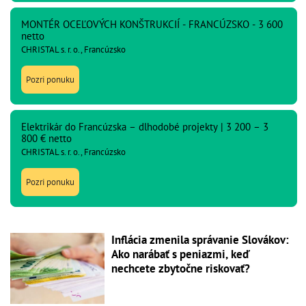
MONTÉR OCEĽOVÝCH KONŠTRUKCIÍ - FRANCÚZSKO - 3 600
netto
CHRISTAL s. r. o., Francúzsko
Pozri ponuku
Elektrikár do Francúzska – dlhodobé projekty | 3 200 – 3
800 € netto
CHRISTAL s. r. o., Francúzsko
Pozri ponuku
Inflácia zmenila správanie Slovákov:
Ako narábať s peniazmi, keď
nechcete zbytočne riskovať?