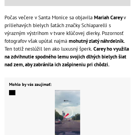
Počas večere v Santa Monice sa objavila
Mariah Carey
v
priliehavých bielych šatách značky Schiaparelli s
výrazným výstrihom v tvare kľúčovej dierky. Pozornosť
fotografov však upútal najmä
mohutný zlatý náhrdelník.
Ten totiž neslúžil len ako luxusný šperk.
Carey ho využila
na zdvihnutie spodného lemu svojich dlhých bielych šiat
nad zem, aby zabránila ich zašpineniu pri chôdzi.
Mohlo by vás zaujímať: