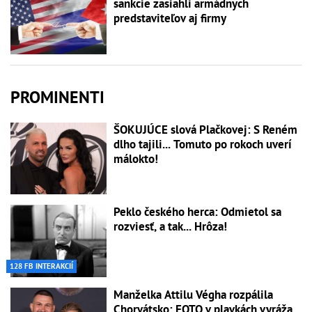
sankcie zasiahli armádnych
predstaviteľov aj firmy
PROMINENTI
ŠOKUJÚCE slová Plačkovej: S Reném
dlho tajili... Tomuto po rokoch uverí
málokto!
Peklo českého herca: Odmietol sa
rozviesť, a tak... Hrôza!
128 FB INTERAKCIÍ
Manželka Attilu Végha rozpálila
Chorvátsko: FOTO v plavkách vyráža