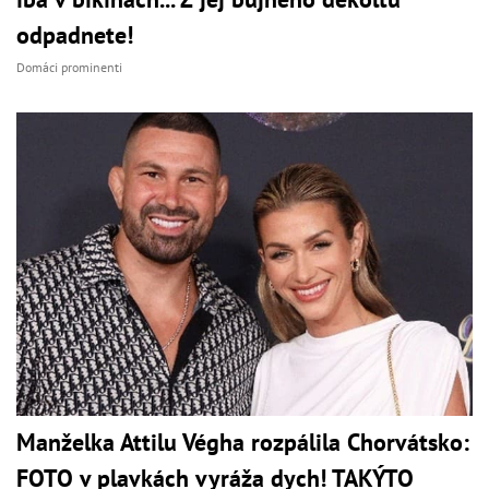
odpadnete!
Domáci prominenti
Manželka Attilu Végha rozpálila Chorvátsko:
FOTO v plavkách vyráža dych! TAKÝTO