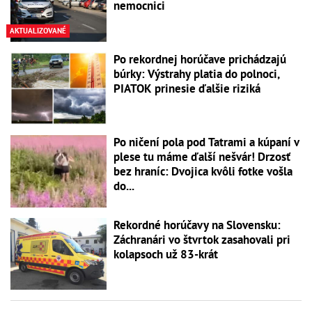
nemocnici
AKTUALIZOVANÉ
Po rekordnej horúčave prichádzajú
búrky: Výstrahy platia do polnoci,
PIATOK prinesie ďalšie riziká
Po ničení pola pod Tatrami a kúpaní v
plese tu máme ďalší nešvár! Drzosť
bez hraníc: Dvojica kvôli fotke vošla
do...
Rekordné horúčavy na Slovensku:
Záchranári vo štvrtok zasahovali pri
kolapsoch už 83-krát