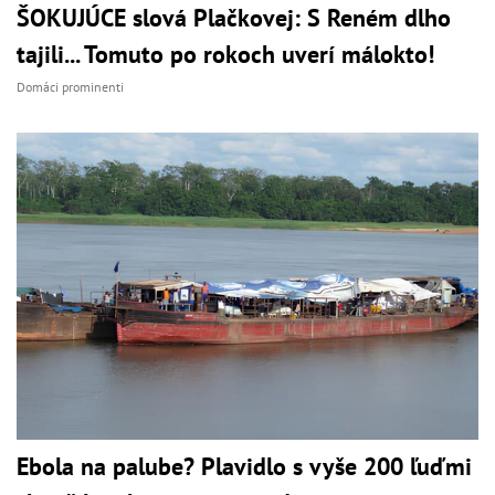
ŠOKUJÚCE slová Plačkovej: S Reném dlho
tajili... Tomuto po rokoch uverí málokto!
Domáci prominenti
Ebola na palube? Plavidlo s vyše 200 ľuďmi