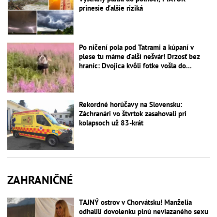
prinesie ďalšie riziká
Po ničení pola pod Tatrami a kúpaní v
plese tu máme ďalší nešvár! Drzosť bez
hraníc: Dvojica kvôli fotke vošla do...
Rekordné horúčavy na Slovensku:
Záchranári vo štvrtok zasahovali pri
kolapsoch už 83-krát
ZAHRANIČNÉ
TAJNÝ ostrov v Chorvátsku! Manželia
odhalili dovolenku plnú neviazaného sexu