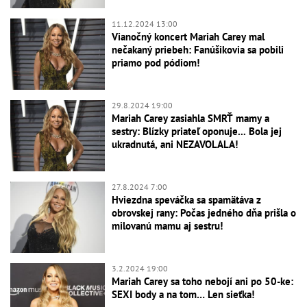
11.12.2024 13:00
Vianočný koncert Mariah Carey mal
nečakaný priebeh: Fanúšikovia sa pobili
priamo pod pódiom!
29.8.2024 19:00
Mariah Carey zasiahla SMRŤ mamy a
sestry: Blízky priateľ oponuje... Bola jej
ukradnutá, ani NEZAVOLALA!
27.8.2024 7:00
Hviezdna speváčka sa spamätáva z
obrovskej rany: Počas jedného dňa prišla o
milovanú mamu aj sestru!
3.2.2024 19:00
Mariah Carey sa toho nebojí ani po 50-ke:
SEXI body a na tom… Len sieťka!