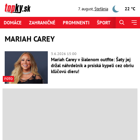
22 °C
7. august
,
Štefánia
DOMÁCE
ZAHRANIČNÉ
PROMINENTI
ŠPORT
ZAUJÍMAV
MARIAH CAREY
3.6.2026 15:00
Mariah Carey v šialenom outfite: Šaty jej
držal náhrdelník a prsiská kypeli cez obriu
kľúčovú dieru!
FOTO