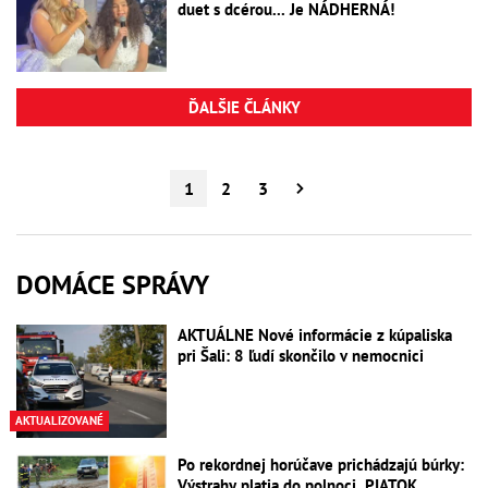
duet s dcérou... Je NÁDHERNÁ!
ĎALŠIE ČLÁNKY
1
2
3
DOMÁCE SPRÁVY
AKTUÁLNE Nové informácie z kúpaliska
pri Šali: 8 ľudí skončilo v nemocnici
AKTUALIZOVANÉ
Po rekordnej horúčave prichádzajú búrky:
Výstrahy platia do polnoci, PIATOK