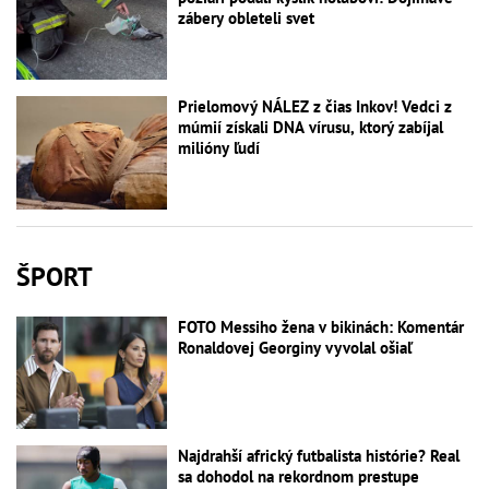
zábery obleteli svet
Prielomový NÁLEZ z čias Inkov! Vedci z
múmií získali DNA vírusu, ktorý zabíjal
milióny ľudí
ŠPORT
FOTO Messiho žena v bikinách: Komentár
Ronaldovej Georginy vyvolal ošiaľ
Najdrahší africký futbalista histórie? Real
sa dohodol na rekordnom prestupe