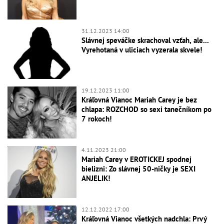
31.12.2023 14:00
Slávnej speváčke skrachoval vzťah, ale...
Vyrehotaná v uliciach vyzerala skvele!
19.12.2023 11:00
Kráľovná Vianoc Mariah Carey je bez
chlapa: ROZCHOD so sexi tanečníkom po
7 rokoch!
4.11.2023 21:00
Mariah Carey v EROTICKEJ spodnej
bielizni: Zo slávnej 50-ničky je SEXI
ANJELIK!
12.12.2022 17:00
Kráľovná Vianoc všetkých nadchla: Prvý