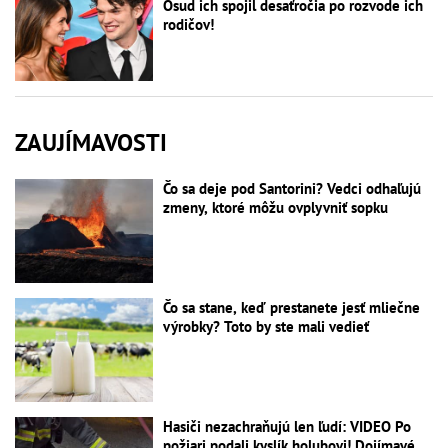
Osud ich spojil desaťročia po rozvode ich
rodičov!
ZAUJÍMAVOSTI
Čo sa deje pod Santorini? Vedci odhaľujú
zmeny, ktoré môžu ovplyvniť sopku
Čo sa stane, keď prestanete jesť mliečne
výrobky? Toto by ste mali vedieť
Hasiči nezachraňujú len ľudí: VIDEO Po
požiari podali kyslík holubovi! Dojímavé