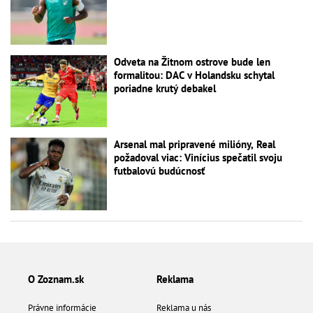
Odveta na Žitnom ostrove bude len
formalitou: DAC v Holandsku schytal
poriadne krutý debakel
Arsenal mal pripravené milióny, Real
požadoval viac: Vinícius spečatil svoju
futbalovú budúcnosť
O Zoznam.sk
Reklama
Právne informácie
Reklama u nás