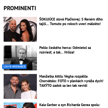
PROMINENTI
ŠOKUJÚCE slová Plačkovej: S Reném dlho
tajili... Tomuto po rokoch uverí málokto!
Peklo českého herca: Odmietol sa
rozviesť, a tak... Hrôza!
128 FB INTERAKCIÍ
Manželka Attilu Végha rozpálila
Chorvátsko: FOTO v plavkách vyráža dych!
TAKÝTO zadok sa len tak nevidí
Kaia Gerber a syn Richarda Gerea spolu: