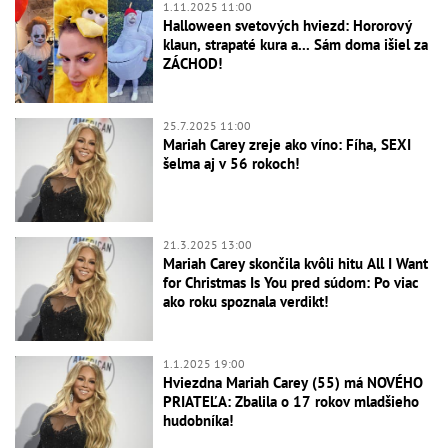
1.11.2025 11:00
Halloween svetových hviezd: Hororový
klaun, strapaté kura a... Sám doma išiel za
ZÁCHOD!
25.7.2025 11:00
Mariah Carey zreje ako víno: Fíha, SEXI
šelma aj v 56 rokoch!
21.3.2025 13:00
Mariah Carey skončila kvôli hitu All I Want
for Christmas Is You pred súdom: Po viac
ako roku spoznala verdikt!
1.1.2025 19:00
Hviezdna Mariah Carey (55) má NOVÉHO
PRIATEĽA: Zbalila o 17 rokov mladšieho
hudobníka!