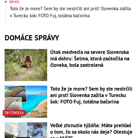
05:55
Toto že je more? Sem by ste nestrčili ani prst! Slovenka zažila
v Turecku šok: FOTO Fuj, totálna bačorina
DOMÁCE SPRÁVY
Útok medveďa na severe Slovenska
má dohru: Šelma, ktorá zaútočila na
človeka, bola zastrelená
Toto že je more? Sem by ste nestrčili
ani prst! Slovenka zažila v Turecku
šok: FOTO Fuj, totálna bačorina
TIP ČITATEĽA
Veľké zhrnutie týždňa: Máte prehľad
o tom, čo sa okolo nás deje? Otestuje