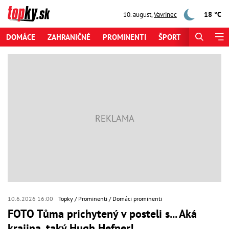
18 °C
10. august
,
Vavrinec
DOMÁCE
ZAHRANIČNÉ
PROMINENTI
ŠPORT
ZAUJÍMAV
10.6.2026 16:00
Topky
Prominenti
Domáci prominenti
FOTO Tůma prichytený v posteli s... Aká
krajina, taký Hugh Hefner!