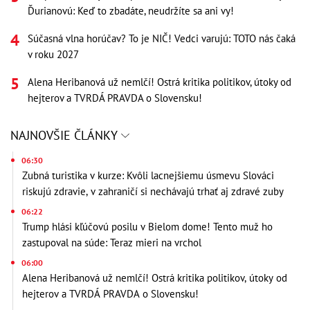
Ďurianovú: Keď to zbadáte, neudržíte sa ani vy!
Súčasná vlna horúčav? To je NIČ! Vedci varujú: TOTO nás čaká
v roku 2027
Alena Heribanová už nemlčí! Ostrá kritika politikov, útoky od
hejterov a TVRDÁ PRAVDA o Slovensku!
NAJNOVŠIE ČLÁNKY
06:30
Zubná turistika v kurze: Kvôli lacnejšiemu úsmevu Slováci
riskujú zdravie, v zahraničí si nechávajú trhať aj zdravé zuby
06:22
Trump hlási kľúčovú posilu v Bielom dome! Tento muž ho
zastupoval na súde: Teraz mieri na vrchol
06:00
Alena Heribanová už nemlčí! Ostrá kritika politikov, útoky od
hejterov a TVRDÁ PRAVDA o Slovensku!