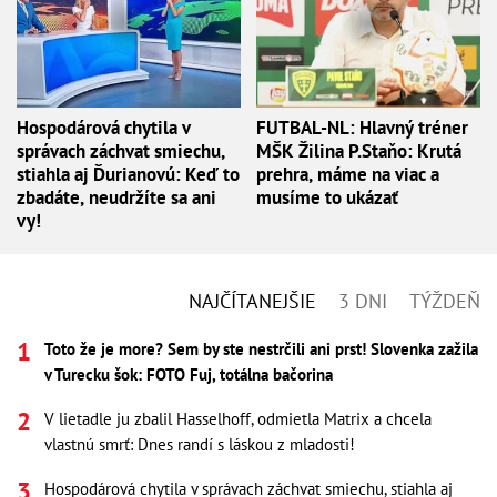
Hospodárová chytila v
FUTBAL-NL: Hlavný tréner
správach záchvat smiechu,
MŠK Žilina P.Staňo: Krutá
stiahla aj Ďurianovú: Keď to
prehra, máme na viac a
zbadáte, neudržíte sa ani
musíme to ukázať
vy!
NAJČÍTANEJŠIE
3 DNI
TÝŽDEŇ
Toto že je more? Sem by ste nestrčili ani prst! Slovenka zažila
v Turecku šok: FOTO Fuj, totálna bačorina
V lietadle ju zbalil Hasselhoff, odmietla Matrix a chcela
vlastnú smrť: Dnes randí s láskou z mladosti!
Hospodárová chytila v správach záchvat smiechu, stiahla aj