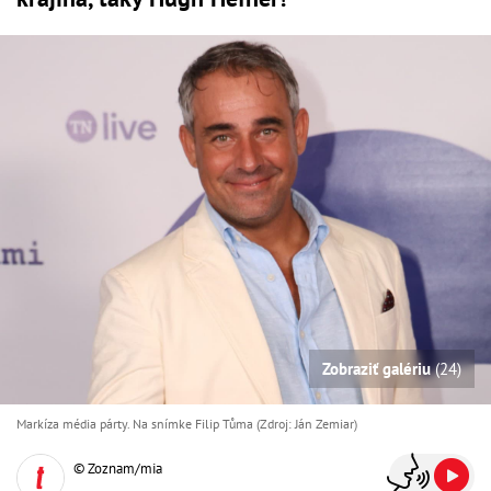
Zobraziť galériu
(24)
Markíza média párty. Na snímke Filip Tůma (Zdroj: Ján Zemiar)
© Zoznam/mia