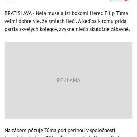
BRATISLAVA - Nela musela ísť bokom! Herec Filip Tůma
veľmi dobre vie, že smiech lieči. A keď sa k tomu pridá
partia skvelých kolegov, zvykne niečo skutočne zábavné.
Na zábere pózuje Tůma pod perinou v spoločnosti