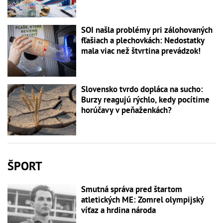
SOI našla problémy pri zálohovaných
fľašiach a plechovkách: Nedostatky
mala viac než štvrtina prevádzok!
Slovensko tvrdo dopláca na sucho:
Burzy reagujú rýchlo, kedy pocítime
horúčavy v peňaženkách?
ŠPORT
Smutná správa pred štartom
atletických ME: Zomrel olympijský
víťaz a hrdina národa