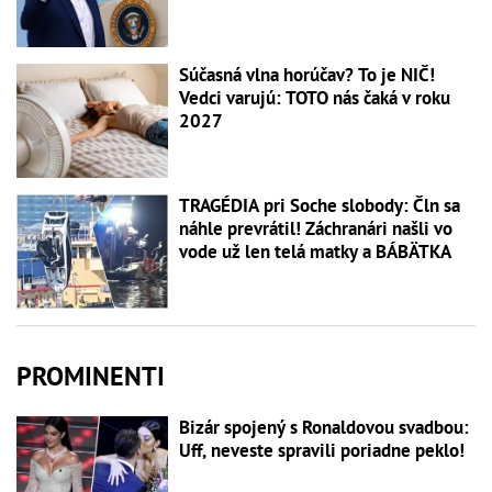
Súčasná vlna horúčav? To je NIČ!
Vedci varujú: TOTO nás čaká v roku
2027
TRAGÉDIA pri Soche slobody: Čln sa
náhle prevrátil! Záchranári našli vo
vode už len telá matky a BÁBÄTKA
PROMINENTI
Bizár spojený s Ronaldovou svadbou:
Uff, neveste spravili poriadne peklo!