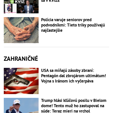
sa v KVÍZE
Polícia varuje seniorov pred
podvodníkmi: Tieto triky používajú
najčastejšie
ZAHRANIČNÉ
USA sa míňajú zásoby zbraní:
Pentagón dal zbrojárom ultimátum!
Vojna s Iránom ich vyčerpáva
Trump hlási kľúčovú posilu v Bielom
dome! Tento muž ho zastupoval na
súde: Teraz mieri na vrchol