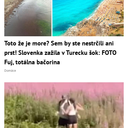
Toto že je more? Sem by ste nestrčili ani
prst! Slovenka zažila v Turecku šok: FOTO
Fuj, totálna bačorina
Domáce