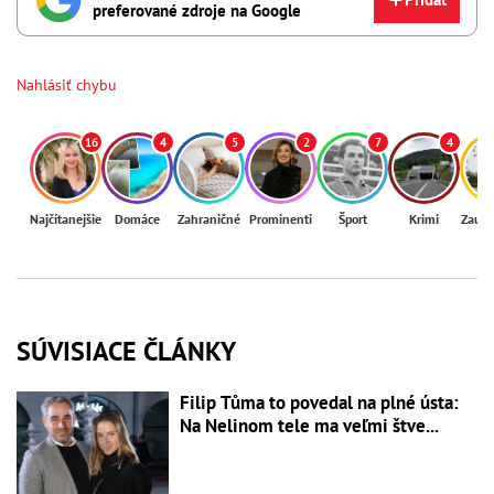
preferované zdroje na Google
Nahlásiť chybu
16
4
5
2
7
4
Najčítanejšie
Domáce
Zahraničné
Prominenti
Šport
Krimi
Zaují
SÚVISIACE ČLÁNKY
Filip Tůma to povedal na plné ústa:
Na Nelinom tele ma veľmi štve...