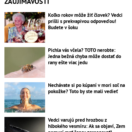
ZAUJÍMAVOSTI
Koľko rokov môže žiť človek? Vedci
prišli s prekvapivou odpoveďou!
Budete v šoku
Pichla vás včela? TOTO nerobte:
Jedna bežná chyba môže dostať do
rany ešte viac jedu
Nechávate si po kúpaní v mori soľ na
pokožke? Toto by ste mali vedieť
Vedci varujú pred hrozbou z
hlbokého vesmíru: Ak sa objaví, Zem