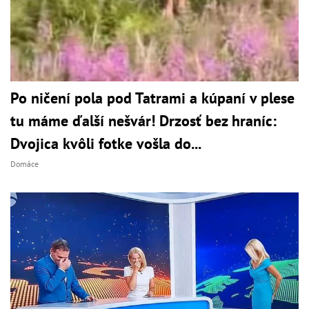
Po ničení pola pod Tatrami a kúpaní v plese
tu máme ďalší nešvár! Drzosť bez hraníc:
Dvojica kvôli fotke vošla do...
Domáce