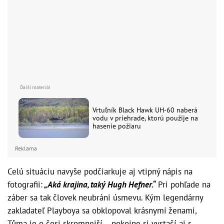
Vrtuľník Black Hawk UH-60 naberá
vodu v priehrade, ktorú použije na
hasenie požiaru
Reklama
Celú situáciu navyše podčiarkuje aj vtipný nápis na
fotografii:
„Aká krajina, taký Hugh Hefner.“
Pri pohľade na
záber sa tak človek neubráni úsmevu. Kým legendárny
zakladateľ Playboya sa obklopoval krásnymi ženami,
Tůma je o čosi skromnejší... pokojne si vystačí aj s