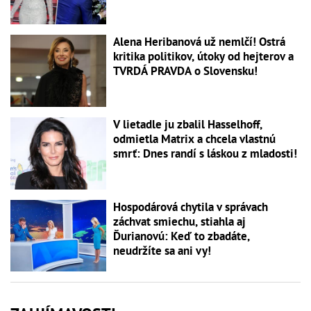
Alena Heribanová už nemlčí! Ostrá
kritika politikov, útoky od hejterov a
TVRDÁ PRAVDA o Slovensku!
V lietadle ju zbalil Hasselhoff,
odmietla Matrix a chcela vlastnú
smrť: Dnes randí s láskou z mladosti!
Hospodárová chytila v správach
záchvat smiechu, stiahla aj
Ďurianovú: Keď to zbadáte,
neudržíte sa ani vy!