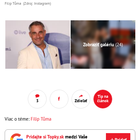
Filip Tůma (Zdroj: Instagram)
Zobraziť galériu
(24)
Tip na
3
Zdieľať
článok
Viac o téme:
Filip Tůma
Pridajte si Topky.sk
medzi Vaše
Pridať