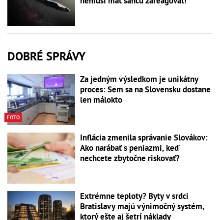
nemusí mať šancu zareagovať!
DOBRÉ SPRÁVY
Za jedným výsledkom je unikátny
proces: Sem sa na Slovensku dostane
len málokto
FOTO
Inflácia zmenila správanie Slovákov:
Ako narábať s peniazmi, keď
nechcete zbytočne riskovať?
Extrémne teploty? Byty v srdci
Bratislavy majú výnimočný systém,
ktorý ešte aj šetrí náklady