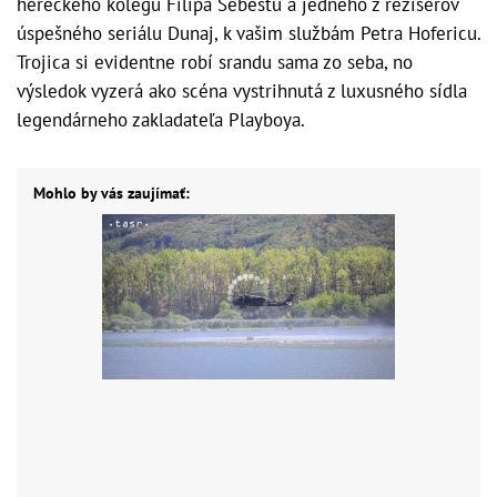
hereckého kolegu Filipa Šebestu a jedného z režisérov
úspešného seriálu Dunaj, k vašim službám Petra Hofericu.
Trojica si evidentne robí srandu sama zo seba, no
výsledok vyzerá ako scéna vystrihnutá z luxusného sídla
legendárneho zakladateľa Playboya.
Mohlo by vás zaujímať: