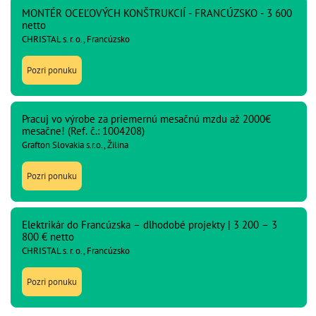
MONTÉR OCEĽOVÝCH KONŠTRUKCIÍ - FRANCÚZSKO - 3 600
netto
CHRISTAL s. r. o., Francúzsko
Pozri ponuku
Pracuj vo výrobe za priemernú mesačnú mzdu až 2000€
mesačne! (Ref. č.: 1004208)
Grafton Slovakia s.r.o., Žilina
Pozri ponuku
Elektrikár do Francúzska – dlhodobé projekty | 3 200 – 3
800 € netto
CHRISTAL s. r. o., Francúzsko
Pozri ponuku