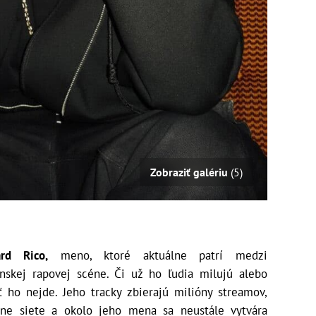
Zobraziť galériu
(5)
d Rico,
meno, ktoré aktuálne patrí medzi
enskej rapovej scéne. Či už ho ľudia milujú alebo
ať ho nejde. Jeho tracky zbierajú milióny streamov,
lne siete a okolo jeho mena sa neustále vytvára