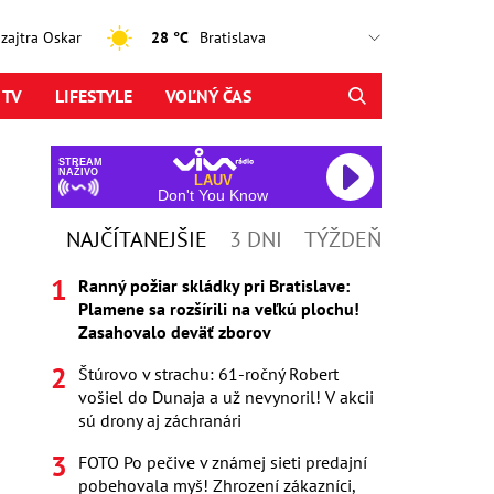
, zajtra Oskar
28 °C
 TV
LIFESTYLE
VOĽNÝ ČAS
STREAM
NAŽIVO
LAUV
Don't You Know
NAJČÍTANEJŠIE
3 DNI
TÝŽDEŇ
Ranný požiar skládky pri Bratislave:
Plamene sa rozšírili na veľkú plochu!
Zasahovalo deväť zborov
Štúrovo v strachu: 61-ročný Robert
vošiel do Dunaja a už nevynoril! V akcii
sú drony aj záchranári
FOTO Po pečive v známej sieti predajní
pobehovala myš! Zhrození zákazníci,