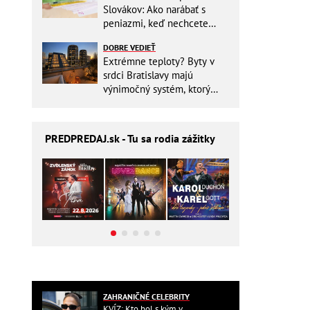
Slovákov: Ako narábať s
peniazmi, keď nechcete
zbytočne riskovať?
DOBRE VEDIEŤ
Extrémne teploty? Byty v
srdci Bratislavy majú
výnimočný systém, ktorý
ešte aj šetrí náklady
PREDPREDAJ
.sk - Tu sa rodia zážitky
ZAHRANIČNÉ CELEBRITY
KVÍZ: Kto bol s kým v