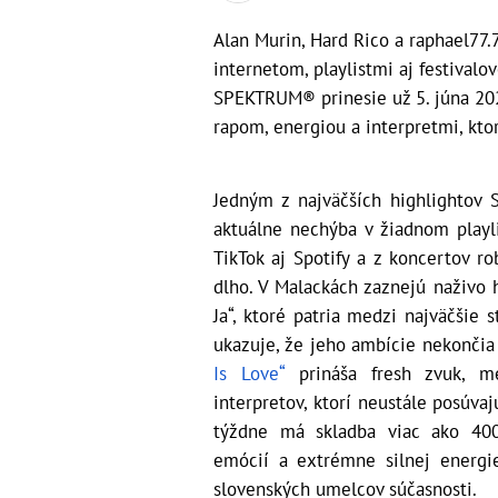
Alan Murin, Hard Rico a raphael77.
internetom, playlistmi aj festivalo
SPEKTRUM® prinesie už 5. júna 20
rapom, energiou a interpretmi, kto
Jedným z najväčších highlight
aktuálne nechýba v žiadnom playli
TikTok aj Spotify a z koncertov r
dlho. V Malackách zaznejú naživo 
Ja“, ktoré patria medzi najväčšie
ukazuje, že jeho ambície nekončia
Is Love“
prináša fresh zvuk, m
interpretov, ktorí neustále posúvaj
týždne má skladba viac ako 400-t
emócií a extrémne silnej energi
slovenských umelcov súčasnosti.