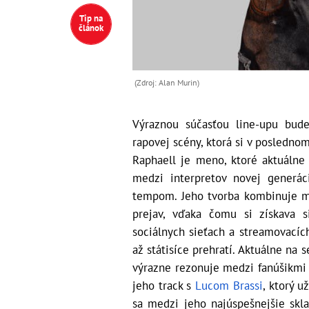
Tip na
článok
(Zdroj: Alan Murin)
Výraznou súčasťou line-upu bude
rapovej scény, ktorá si v posledno
Raphaell je meno, ktoré aktuálne
medzi interpretov novej generác
tempom. Jeho tvorba kombinuje mo
prejav, vďaka čomu si získava s
sociálnych sieťach a streamovacích
až státisíce prehratí. Aktuálne na 
výrazne rezonuje medzi fanúšikmi 
jeho track s
Lucom Brassi
, ktorý u
sa medzi jeho najúspešnejšie sk