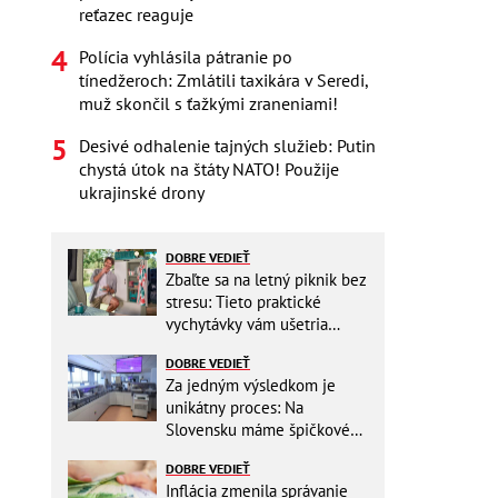
reťazec reaguje
Polícia vyhlásila pátranie po
tínedžeroch: Zmlátili taxikára v Seredi,
muž skončil s ťažkými zraneniami!
Desivé odhalenie tajných služieb: Putin
chystá útok na štáty NATO! Použije
ukrajinské drony
DOBRE VEDIEŤ
Zbaľte sa na letný piknik bez
stresu: Tieto praktické
vychytávky vám ušetria
miesto v batohu!
DOBRE VEDIEŤ
Za jedným výsledkom je
unikátny proces: Na
Slovensku máme špičkové
pracovisko
DOBRE VEDIEŤ
Inflácia zmenila správanie