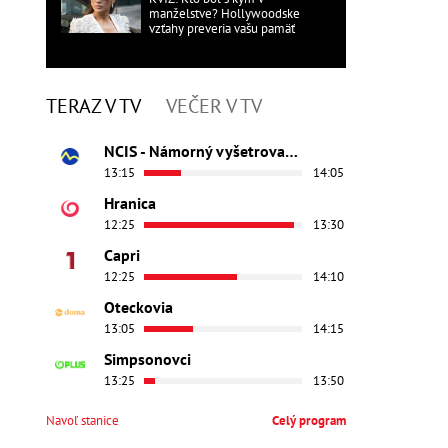
manželstve? Hollywoodske
vzťahy preveria vašu pamäť
TERAZ V TV
VEČER V TV
NCIS - Námorný vyšetrovací úrad
13:15
14:05
Hranica
12:25
13:30
Capri
12:25
14:10
Oteckovia
13:05
14:15
Simpsonovci
13:25
13:50
Navoľ stanice
Celý program