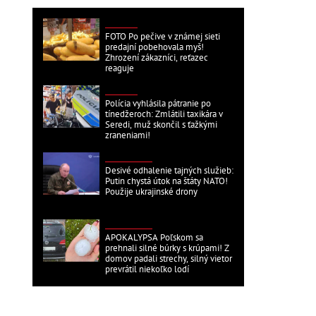
DOMÁCE
FOTO Po pečive v známej sieti
predajní pobehovala myš!
Zhrození zákazníci, reťazec
reaguje
DOMÁCE
Polícia vyhlásila pátranie po
tínedžeroch: Zmlátili taxikára v
Seredi, muž skončil s ťažkými
zraneniami!
ZAHRANIČNÉ
Desivé odhalenie tajných služieb:
Putin chystá útok na štáty NATO!
Použije ukrajinské drony
ZAHRANIČNÉ
APOKALYPSA Poľskom sa
prehnali silné búrky s krúpami! Z
domov padali strechy, silný vietor
prevrátil niekoľko lodí