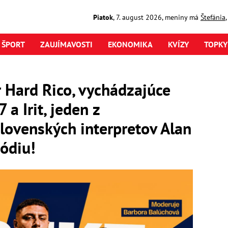
Piatok
,
7. august
2026
,
meniny má
Štefánia
ŠPORT
ZAUJÍMAVOSTI
EKONOMIKA
KVÍZY
TOPKY
 Hard Rico, vychádzajúce
 a Irit, jeden z
lovenských interpretov Alan
ódiu!