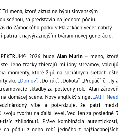
7. Tri mená, ktoré aktuálne hýbu slovenským
vou scénou, sa predstavia na jednom pódiu.
26 do Zámockého parku v Malackách večer nabitý
rí patria k najvýraznejším tváram novej generácie.
ov SPEKTRUM® 2026 bude
Alan Murin
– meno, ktoré
ste. Jeho tracky zbierajú milióny streamov, valcujú
obia momenty, ktoré žijú na sociálnych sieťach ešte
hity ako
„Domov“,
„Do rúk“, „Dokola“, „Prepáč“ či „Ty a
 streamovacie skladby za posledný rok. Alan zároveň
 na domácej scéne. Nový anglický singel
„All I Need
edzinárodný vibe a potvrdzuje, že patrí medzi
ú svoju tvorbu na ďalší level. Veď len za posledné 3
isíc zhliadnutí. Práve kombinácia autentickosti,
e na pódiu z neho robí jedného z najžiadanejších