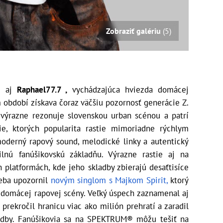
Zobraziť galériu
(5)
 aj
Raphael77.7 ,
vychádzajúca hviezda domácej
m období získava čoraz väčšiu pozornosť generácie Z.
 výrazne rezonuje slovenskou urban scénou a patrí
ie, ktorých popularita rastie mimoriadne rýchlym
derný rapový sound, melodické linky a autentický
ilnú fanúšikovskú základňu. Výrazne rastie aj na
 platformách, kde jeho skladby zbierajú desaťtisíce
seba upozornil
novým singlom s Majkom Spirit,
ktorý
domácej rapovej scény. Veľký úspech zaznamenal aj
ž prekročil hranicu viac ako milión prehratí a zaradil
ladby. Fanúšikovia sa na SPEKTRUM® môžu tešiť na