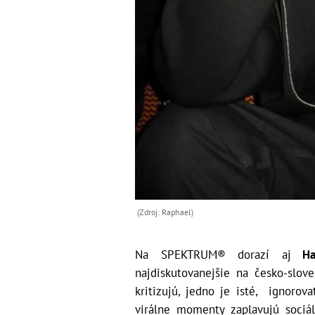
(Zdroj: Raphael)
Na SPEKTRUM® dorazí aj
Har
najdiskutovanejšie na česko-slov
kritizujú, jedno je isté, ignorov
virálne momenty zaplavujú sociá