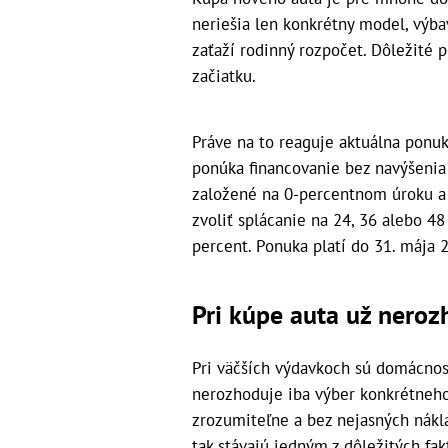
neriešia len konkrétny model, výbav
zaťaží rodinný rozpočet. Dôležité p
začiatku.
Práve na to reaguje aktuálna ponu
ponúka financovanie bez navýšenia 
založené na 0-percentnom úroku a 
zvoliť splácanie na 24, 36 alebo 4
percent. Ponuka platí do 31. mája 
Pri kúpe auta už nero
Pri väčších výdavkoch sú domácnost
nerozhoduje iba výber konkrétneho 
zrozumiteľne a bez nejasných nákl
tak stávajú jedným z dôležitých fak