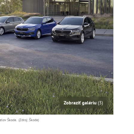
Zobraziť galériu
(3)
elov Škoda. (Zdroj: Škoda)