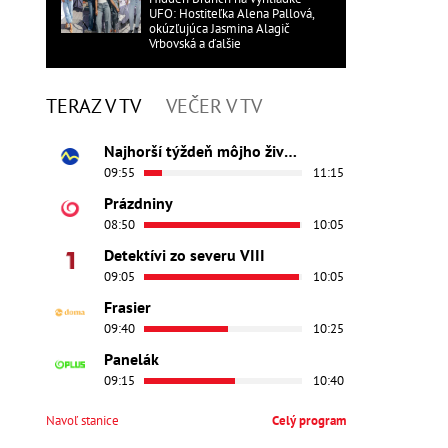
UFO: Hostiteľka Alena Pallová,
okúzľujúca Jasmina Alagič
Vrbovská a ďalšie
TERAZ V TV
VEČER V TV
Najhorší týždeň môjho života
09:55
11:15
Prázdniny
08:50
10:05
Detektívi zo severu VIII
09:05
10:05
Frasier
09:40
10:25
Panelák
09:15
10:40
Navoľ stanice
Celý program