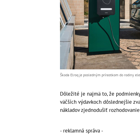
Škoda Elroq je posledným prírastkom do rodiny elek
Dôležité je najmä to, že podmienky
väčších výdavkoch dôslednejšie zv
nákladov zjednodušiť rozhodovanie
- reklamná správa -