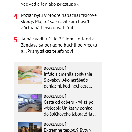
vec vedie len ako priestupok
Požiar bytu v Modre napáchal tisícové
škody: Majiteľ sa snažil sám hasiť!
Záchranári evakuovali ľudí
Tajná svadba číslo 2? Tom Holland a
Zendaya sa poriadne buchli po vrecku
a... Prísny zákaz telefónov!
DOBRE VEDIEŤ
Inflácia zmenila správanie
Slovákov: Ako narábať s
peniazmi, keď nechcete
zbytočne riskovať?
DOBRE VEDIEŤ
Cesta od odberu krvi až po
výsledok: Unikátny pohľad
do špičkového laboratória na
Slovensku
DOBRE VEDIEŤ
Extrémne teploty? Byty v