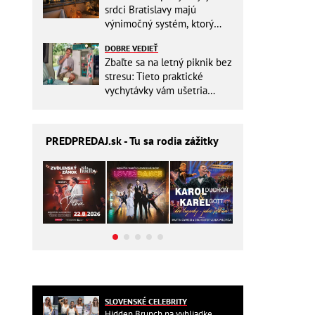
srdci Bratislavy majú
výnimočný systém, ktorý
ešte aj šetrí náklady
DOBRE VEDIEŤ
Zbaľte sa na letný piknik bez
stresu: Tieto praktické
vychytávky vám ušetria
miesto v batohu!
PREDPREDAJ
.sk - Tu sa rodia zážitky
SLOVENSKÉ CELEBRITY
Hidden Brunch na vyhliadke