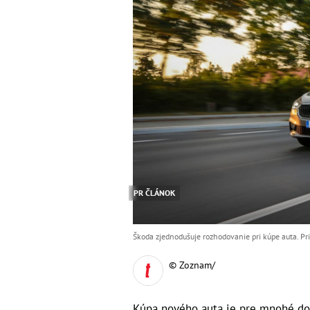
PR ČLÁNOK
Škoda zjednodušuje rozhodovanie pri kúpe auta. Pri
© Zoznam/
Kúpa nového auta je pre mnohé do