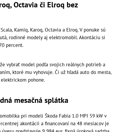
aroq, Octavia
či
Elroq
bez
Scala, Kamiq, Karoq, Octavia a Elroq. V ponuke sú
tá, rodinné modely aj elektromobil. Akontáciu si
70 percent.
že vybrať model podľa svojich reálnych potrieb a
aním, ktoré mu vyhovuje. Či už hľadá auto do mesta,
o elektrickom pohone.
odná mesačná splátka
tomobilka pri modeli Škoda Fabia 1.0 MPI 59 kW v
ercentnej akontácii a financovaní na 48 mesiacov je
 úveru predstavuje 9 984 eur, fixná úroková sadzba