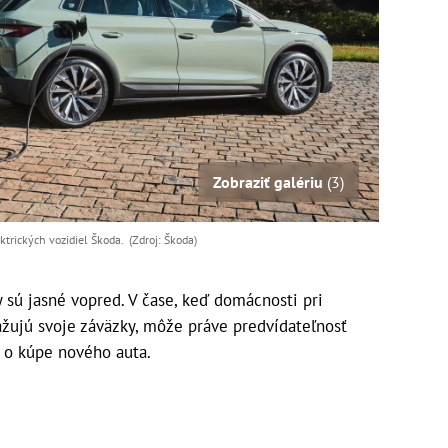
Zobraziť galériu
(3)
trických vozidiel Škoda. (Zdroj: Škoda)
 sú jasné vopred. V čase, keď domácnosti pri
ažujú svoje záväzky, môže práve predvídateľnosť
 o kúpe nového auta.