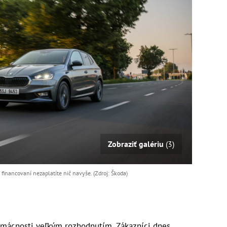
Zobraziť galériu
(3)
 financovaní nezaplatíte nič navyše. (Zdroj: Škoda)
mácnosti veľkým rozhodnutím. Zákazníci dnes