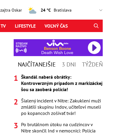
, zajtra Oskar
24 °C
 TV
LIFESTYLE
VOĽNÝ ČAS
STREAM
NAŽIVO
Benson Boone
Death Wish Love
NAJČÍTANEJŠIE
3 DNI
TÝŽDEŇ
Škandál naberá obrátky:
Kontroverzným prípadom z markizáckej
šou sa zaoberá polícia!
Šialený incident v Nitre: Zakuklení muži
zmlátili skupinu Indov, učiteľovi museli
po kopancoch zošívať tvár!
Po brutálnom útoku na cudzincov v
Nitre skončil Ind v nemocnici: Polícia