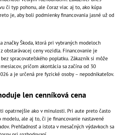
u či typ pohonu, ale čoraz viac aj to, ako kúpa
reto je, aby boli podmienky financovania jasné už od
ka značky Škoda, ktorá pri vybraných modeloch
z obstarávacej ceny vozidla. Financovanie je
bez spracovateľského poplatku. Zákazník si môže
8 mesiacov, pričom akontácia sa začína od 30
2026 a je určená pre fyzické osoby – nepodnikateľov.
zhoduje len cenníková
cena
i opatrnejšie ako v minulosti. Pri aute preto často
modelu, ale aj to, či je financovanie nastavené
adov. Prehľadnosť a istota v mesačných výdavkoch sa
torov pri rozhodovaní.