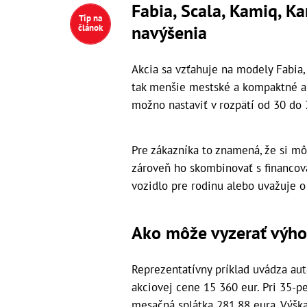
Fabia, Scala, Kamiq, K
Tip na
navýšenia
článok
Akcia sa vzťahuje na modely Fabia, 
tak menšie mestské a kompaktné au
možno nastaviť v rozpätí od 30 do 
Pre zákazníka to znamená, že si mô
zároveň ho skombinovať s financov
vozidlo pre rodinu alebo uvažuje 
Ako môže vyzerať výh
Reprezentatívny príklad uvádza au
akciovej cene 15 360 eur. Pri 35-p
mesačná splátka 281,88 eura. Výška