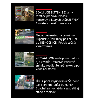
ZAHRANIČNÉ
ŠOKUJÚCE ZISTENIE Známy
reťazec predával rybacie
konzervy, v ktorých chýbali RYBY!
Môžete ich mať doma aj vy
DOMÁCE
Nebezpečenstvo na termálnom
kúpalisku: Únik látky poslal ľudí
do NEMOCNICE! Polícia spúšťa
vyšetrovanie
DOMÁCE
ARMAGEDON sa dá pozorovať už
aj z vesmíru: Mrazivé satelitné
snímky, rozdiel len pár rokov a po
vode ani stopy!
ZAHRANIČNÉ
ÚTOK počas vyučovania: Študent
zabil sedem ľudí a 15 zranil!
Spáchal samovraždu a zastrelil aj
starých rodičov