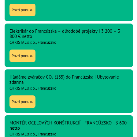
Pozri ponuku
Elektrikár do Francúzska – dlhodobé projekty | 3 200 – 3
800 € netto
CHRISTAL s. r. o., Francúzsko
Pozri ponuku
Hľadáme zváračov CO₂ (135) do Francúzska | Ubytovanie
zdarma
CHRISTAL s. r. o., Francúzsko
Pozri ponuku
MONTÉR OCEĽOVÝCH KONŠTRUKCIÍ - FRANCÚZSKO - 3 600
netto
CHRISTAL s. r. o., Francúzsko