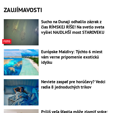
ZAUJÍMAVOSTI
Sucho na Dunaji odhalilo zázrak z
čias RÍMSKEJ RÍŠE! Na svetlo sveta
vyšiel NAJDLHŠÍ most STAROVEKU
FOTO
Európske Maldivy: Týchto 6 miest
vám verne pripomenie exotickú
idylku
Neviete zaspať pre horúčavy? Vedci
radia 8 jednoduchých trikov
Príliš veľa šťastia môže zlomiť srdce: