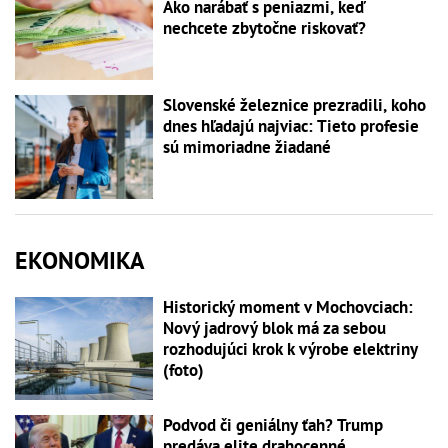
Ako narábať s peniazmi, keď
nechcete zbytočne riskovať?
Slovenské železnice prezradili, koho
dnes hľadajú najviac: Tieto profesie
sú mimoriadne žiadané
EKONOMIKA
Historický moment v Mochovciach:
Nový jadrový blok má za sebou
rozhodujúci krok k výrobe elektriny
(foto)
Podvod či geniálny ťah? Trump
predáva elite drahocenné