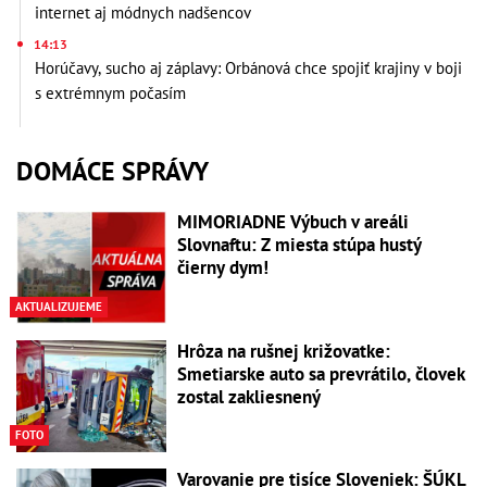
internet aj módnych nadšencov
14:13
Horúčavy, sucho aj záplavy: Orbánová chce spojiť krajiny v boji
s extrémnym počasím
DOMÁCE SPRÁVY
MIMORIADNE Výbuch v areáli
Slovnaftu: Z miesta stúpa hustý
čierny dym!
AKTUALIZUJEME
Hrôza na rušnej križovatke:
Smetiarske auto sa prevrátilo, človek
zostal zakliesnený
FOTO
Varovanie pre tisíce Sloveniek: ŠÚKL