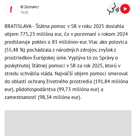
© Zoznam/
TASR
BRATISLAVA - Štátna pomoc v SR v roku 2025 dosiahla
objem 775,23 milióna eur, čo v porovnaní s rokom 2024
predstavuje pokles o 83 miliónov eur. Viac ako polovica
(55,48 %) pochádzala z národných zdrojov, zvyšok z
prostriedkov Európskej únie. Vyplýva to zo Správy o
poskytnutej štátnej pomoci v SR za rok 2025, ktorú v
stredu schválila vláda. Najväčší objem pomoci smeroval
do oblasti ochrany životného prostredia (191,84 milióna
eur), pôdohospodárstva (99,73 milióna eur) a
zamestnanosti (98,34 milióna eur).