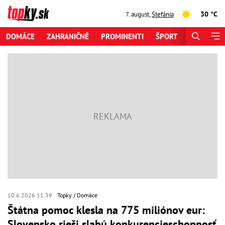
30 °C
7. august
,
Štefánia
DOMÁCE
ZAHRANIČNÉ
PROMINENTI
ŠPORT
ZAUJÍMAV
10.6.2026 11:39
Topky
Domáce
Štátna pomoc klesla na 775 miliónov eur:
Slovensko rieši slabú konkurencieschopnosť