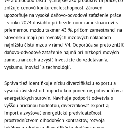
V4 a dlhodobo rastú rýchlejšie ako produktivita práce, čo
znižuje cenovú konkurencieschopnosť. Zároveň
upozorňuje na vysoké daňovo-odvodové zaťaženie práce
- v roku 2024 dosiahlo pri bezdetnom zamestnancovi s
priemernou mzdou takmer 43 %, pričom zamestnanci na
Slovensku majú pri rovnakých mzdových nákladoch
najnižšiu čistú mzdu v rámci V4. Odporúča sa preto znížiť
daňovo-odvodové zaťaženie najmä pri nízkopríjmových
zamestnancoch a zvýšiť investície do vzdelávania,
výskumu, inovácií a technológií.
Správa tiež identifikuje nízku diverzifikáciu exportu a
vysokú závislosť od importu komponentov, polovodičov a
energetických surovín. Navrhuje podporiť odvetvia s
vyššou pridanou hodnotou, diverzifikovať export aj
import a zvyšovať energetickú predvídateľnosť
prostredníctvom dlhodobých kontraktov, rozvoja
lokálnych zdrojov a diverzifikácie dodávok plynu.