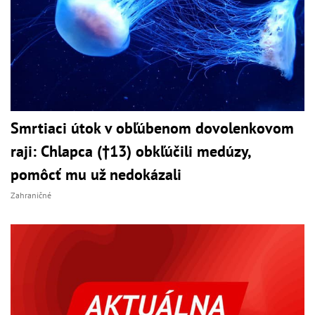
Smrtiaci útok v obľúbenom dovolenkovom
raji: Chlapca (†13) obkľúčili medúzy,
pomôcť mu už nedokázali
Zahraničné