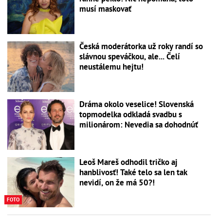
musí maskovať
Česká moderátorka už roky randí so
slávnou speváčkou, ale... Čelí
neustálemu hejtu!
Dráma okolo veselice! Slovenská
topmodelka odkladá svadbu s
milionárom: Nevedia sa dohodnúť
Leoš Mareš odhodil tričko aj
hanblivosť! Také telo sa len tak
nevidí, on že má 50?!
FOTO