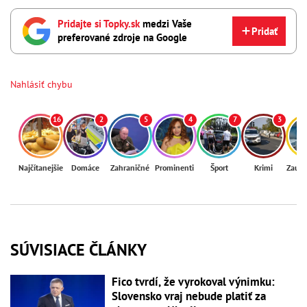
Pridajte si Topky.sk
medzi Vaše
Pridať
preferované zdroje na Google
Nahlásiť chybu
16
2
5
4
7
3
Najčítanejšie
Domáce
Zahraničné
Prominenti
Šport
Krimi
Zaují
SÚVISIACE ČLÁNKY
Fico tvrdí, že vyrokoval výnimku:
Slovensko vraj nebude platiť za