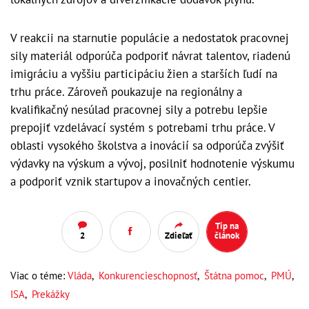
V reakcii na starnutie populácie a nedostatok pracovnej
sily materiál odporúča podporiť návrat talentov, riadenú
imigráciu a vyššiu participáciu žien a starších ľudí na
trhu práce. Zároveň poukazuje na regionálny a
kvalifikačný nesúlad pracovnej sily a potrebu lepšie
prepojiť vzdelávací systém s potrebami trhu práce. V
oblasti vysokého školstva a inovácií sa odporúča zvýšiť
výdavky na výskum a vývoj, posilniť hodnotenie výskumu
a podporiť vznik startupov a inovačných centier.
Tip na
2
Zdieľať
článok
Viac o téme:
Vláda
,
Konkurencieschopnosť
,
Štátna pomoc
,
PMÚ
,
ISA
,
Prekážky