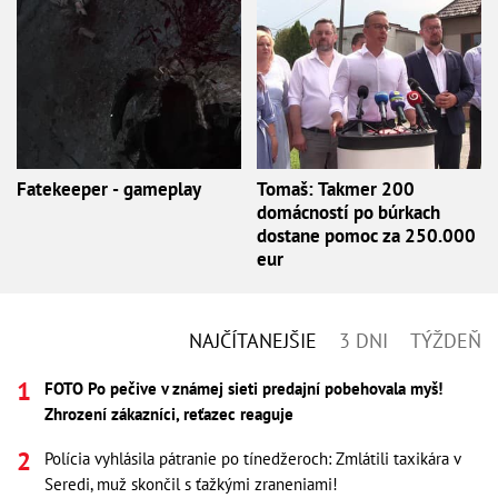
Fatekeeper - gameplay
Tomaš: Takmer 200
domácností po búrkach
dostane pomoc za 250.000
eur
NAJČÍTANEJŠIE
3 DNI
TÝŽDEŇ
FOTO Po pečive v známej sieti predajní pobehovala myš!
Zhrození zákazníci, reťazec reaguje
Polícia vyhlásila pátranie po tínedžeroch: Zmlátili taxikára v
Seredi, muž skončil s ťažkými zraneniami!