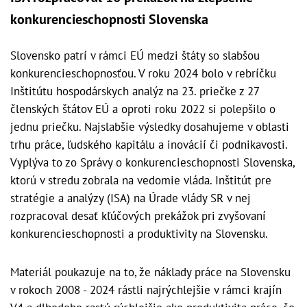
konkurencieschopnosti Slovenska
Slovensko patrí v rámci EÚ medzi štáty so slabšou
konkurencieschopnosťou. V roku 2024 bolo v rebríčku
Inštitútu hospodárskych analýz na 23. priečke z 27
členských štátov EÚ a oproti roku 2022 si polepšilo o
jednu priečku. Najslabšie výsledky dosahujeme v oblasti
trhu práce, ľudského kapitálu a inovácií či podnikavosti.
Vyplýva to zo Správy o konkurencieschopnosti Slovenska,
ktorú v stredu zobrala na vedomie vláda. Inštitút pre
stratégie a analýzy (ISA) na Úrade vlády SR v nej
rozpracoval desať kľúčových prekážok pri zvyšovaní
konkurencieschopnosti a produktivity na Slovensku.
Materiál poukazuje na to, že náklady práce na Slovensku
v rokoch 2008 - 2024 rástli najrýchlejšie v rámci krajín