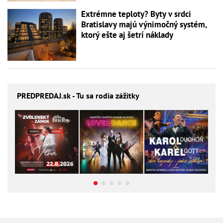
Extrémne teploty? Byty v srdci
Bratislavy majú výnimočný systém,
ktorý ešte aj šetrí náklady
PREDPREDAJ
.sk - Tu sa rodia zážitky