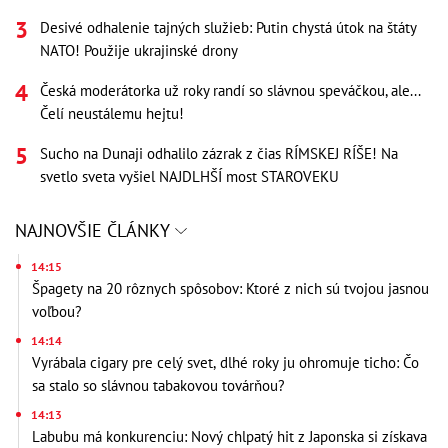
Desivé odhalenie tajných služieb: Putin chystá útok na štáty
NATO! Použije ukrajinské drony
Česká moderátorka už roky randí so slávnou speváčkou, ale...
Čelí neustálemu hejtu!
Sucho na Dunaji odhalilo zázrak z čias RÍMSKEJ RÍŠE! Na
svetlo sveta vyšiel NAJDLHŠÍ most STAROVEKU
NAJNOVŠIE ČLÁNKY
14:15
Špagety na 20 rôznych spôsobov: Ktoré z nich sú tvojou jasnou
voľbou?
14:14
Vyrábala cigary pre celý svet, dlhé roky ju ohromuje ticho: Čo
sa stalo so slávnou tabakovou továrňou?
14:13
Labubu má konkurenciu: Nový chlpatý hit z Japonska si získava