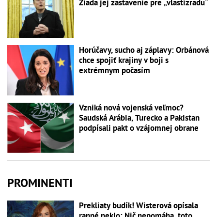
Žiada jej zastavenie pre „vlastizradu“
Horúčavy, sucho aj záplavy: Orbánová
chce spojiť krajiny v boji s
extrémnym počasím
Vzniká nová vojenská veľmoc?
Saudská Arábia, Turecko a Pakistan
podpísali pakt o vzájomnej obrane
PROMINENTI
Prekliaty budík! Wisterová opísala
ranné peklo: Nič nepomáha, toto