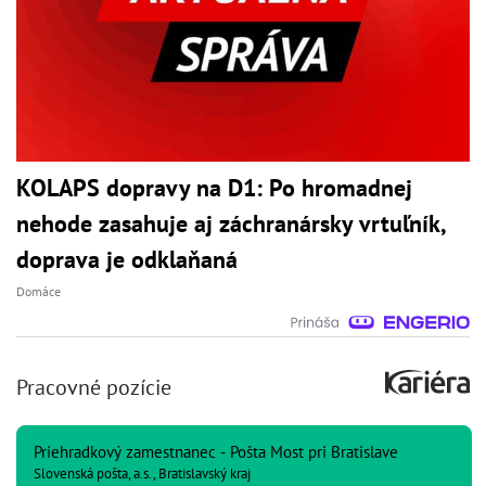
KOLAPS dopravy na D1: Po hromadnej
nehode zasahuje aj záchranársky vrtuľník,
doprava je odklaňaná
Domáce
Pracovné pozície
Priehradkový zamestnanec - Pošta Most pri Bratislave
Slovenská pošta, a.s., Bratislavský kraj