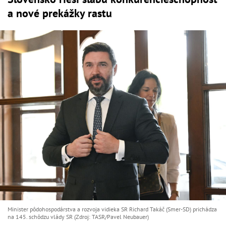
a nové prekážky rastu
Minister pôdohospodárstva a rozvoja vidieka SR Richard Takáč (Smer-SD) prichádza
na 145. schôdzu vlády SR (Zdroj: TASR/Pavel Neubauer)