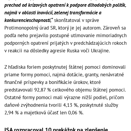
prechod od krízových opatrení k podpore dlhodobých politík,
najmä v oblasti inovácií, zelenej transformácie a
konkurencieschopnosti,“
skonštatoval v správe
Protimonopolný úrad SR, ktorý je jej autorom. Zároveň sa
podľa neho prejavilo postupné utlmovanie mimoriadnych
podporných opatrení prijatých v predchádzajúcich rokoch
v reakcii na dôsledky agresie Ruska voči Ukrajine.
Z hľadiska foriem poskytnutej štátnej pomoci dominovali
priame formy pomoci, najmä dotácie, granty, nenávratné
finančné príspevky a bonifikácie úrokov, ktoré
predstavovali 92,87 % celkového objemu štátnej pomoci.
Ostatné formy pomoci mali výrazne nižší podiel, pričom
daňové zvýhodnenia tvorili 4,13 %, poskytnuté služby
2,94 % a majetková účasť len 0,06 %.
ISA rozpracoval 10 prekážok na zlepšenie