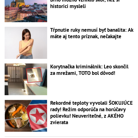
historici mysleli
Tŕpnutie ruky nemusí byť banalita: Ak
máte aj tento príznak, nečakajte
Korytnačka kriminálnik: Leo skončil
za mrežami, TOTO bol dôvod!
Rekordné teploty vyvolali ŠOKUJÚCE
rady! Režim odporúča na horúčavy
polievku! Neuveriteľné, z AKÉHO
zvierata