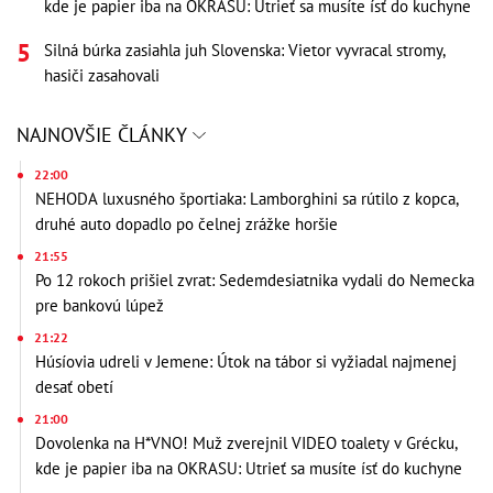
kde je papier iba na OKRASU: Utrieť sa musíte ísť do kuchyne
Silná búrka zasiahla juh Slovenska: Vietor vyvracal stromy,
hasiči zasahovali
NAJNOVŠIE ČLÁNKY
22:00
NEHODA luxusného športiaka: Lamborghini sa rútilo z kopca,
druhé auto dopadlo po čelnej zrážke horšie
21:55
Po 12 rokoch prišiel zvrat: Sedemdesiatnika vydali do Nemecka
pre bankovú lúpež
21:22
Húsíovia udreli v Jemene: Útok na tábor si vyžiadal najmenej
desať obetí
21:00
Dovolenka na H*VNO! Muž zverejnil VIDEO toalety v Grécku,
kde je papier iba na OKRASU: Utrieť sa musíte ísť do kuchyne