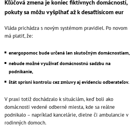
Kľúčová zmena je koniec fiktívnych domácností,
pokuty sa môžu vyšplhať až k desaťtisícom eur
Vláda prichádza s novým systémom pravidiel. Po novom
má platiť, že:
energopomoc bude určená len skutočným domácnostiam,
nebude možné využívať domácnostnú sadzbu na
podnikanie,
štát sprísni kontrolu cez zmluvy aj evidenciu odberateľov.
V praxi totiž dochádzalo k situáciám, keď boli ako
domácnosti vedené odberné miesta, kde sa reálne
podnikalo – napríklad kancelárie, dielne či ambulancie v
rodinných domoch.