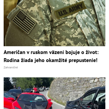
Američan v ruskom väzení bojuje o život:
Rodina žiada jeho okamžité prepustenie!
Zahraničné