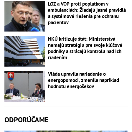
LOZ a VOP proti poplatkom v
ambulanciách: Žiadajú jasné pravidlá
a systémové riešenia pre ochranu
pacientov
NKÚ kritizuje štát: Ministerstvá
nemajú stratégiu pre svoje kľúčové
podniky a strácajú kontrolu nad ich
riadením
Vláda upravila nariadenie o
energopomoci, zmenila napríklad
hodnotu energošekov
ODPORÚČAME