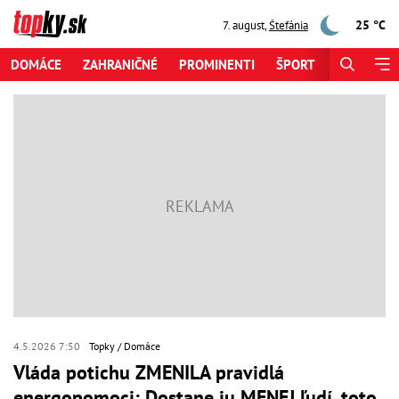
25 °C
7. august
,
Štefánia
DOMÁCE
ZAHRANIČNÉ
PROMINENTI
ŠPORT
ZAUJÍMAV
4.5.2026 7:50
Topky
Domáce
Vláda potichu ZMENILA pravidlá
energopomoci: Dostane ju MENEJ ľudí, toto