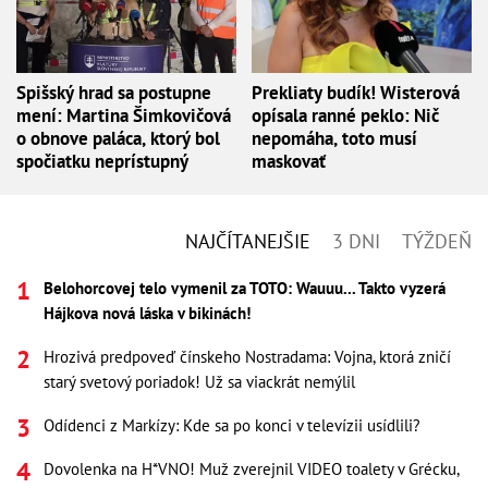
Spišský hrad sa postupne
Prekliaty budík! Wisterová
mení: Martina Šimkovičová
opísala ranné peklo: Nič
o obnove paláca, ktorý bol
nepomáha, toto musí
spočiatku neprístupný
maskovať
NAJČÍTANEJŠIE
3 DNI
TÝŽDEŇ
Belohorcovej telo vymenil za TOTO: Wauuu... Takto vyzerá
Hájkova nová láska v bikinách!
Hrozivá predpoveď čínskeho Nostradama: Vojna, ktorá zničí
starý svetový poriadok! Už sa viackrát nemýlil
Odídenci z Markízy: Kde sa po konci v televízii usídlili?
Dovolenka na H*VNO! Muž zverejnil VIDEO toalety v Grécku,