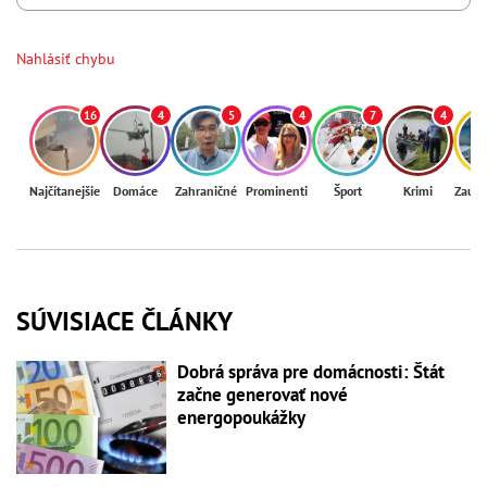
Nahlásiť chybu
16
4
5
4
7
4
Najčítanejšie
Domáce
Zahraničné
Prominenti
Šport
Krimi
Zaují
SÚVISIACE ČLÁNKY
Dobrá správa pre domácnosti: Štát
začne generovať nové
energopoukážky