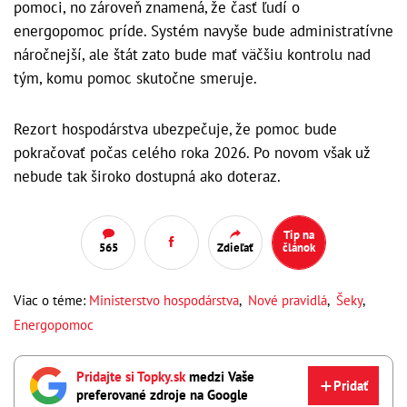
pomoci, no zároveň znamená, že časť ľudí o
energopomoc príde. Systém navyše bude administratívne
náročnejší, ale štát zato bude mať väčšiu kontrolu nad
tým, komu pomoc skutočne smeruje.
Rezort hospodárstva ubezpečuje, že pomoc bude
pokračovať počas celého roka 2026. Po novom však už
nebude tak široko dostupná ako doteraz.
Tip na
565
Zdieľať
článok
Viac o téme:
Ministerstvo hospodárstva
,
Nové pravidlá
,
Šeky
,
Energopomoc
Pridajte si Topky.sk
medzi Vaše
Pridať
preferované zdroje na Google