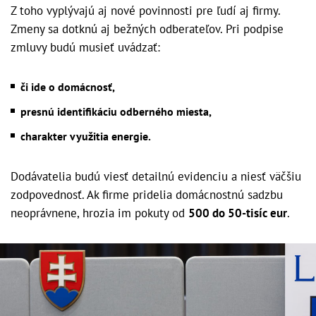
Z toho vyplývajú aj nové povinnosti pre ľudí aj firmy.
Zmeny sa dotknú aj bežných odberateľov. Pri podpise
zmluvy budú musieť uvádzať:
či ide o domácnosť,
presnú identifikáciu odberného miesta,
charakter využitia energie.
Dodávatelia budú viesť detailnú evidenciu a niesť väčšiu
zodpovednosť. Ak firme pridelia domácnostnú sadzbu
neoprávnene, hrozia im pokuty od
500 do 50-tisíc eur
.