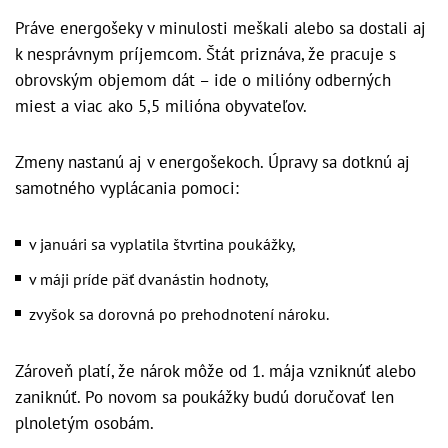
Práve energošeky v minulosti meškali alebo sa dostali aj
k nesprávnym príjemcom. Štát priznáva, že pracuje s
obrovským objemom dát – ide o milióny odberných
miest a viac ako 5,5 milióna obyvateľov.
Zmeny nastanú aj v energošekoch. Úpravy sa dotknú aj
samotného vyplácania pomoci:
v januári sa vyplatila štvrtina poukážky,
v máji príde päť dvanástin hodnoty,
zvyšok sa dorovná po prehodnotení nároku.
Zároveň platí, že nárok môže od 1. mája vzniknúť alebo
zaniknúť. Po novom sa poukážky budú doručovať len
plnoletým osobám.