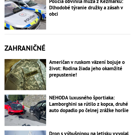
Polícia obvinila muža z Kežmarku:
Dlhodobé týranie družky a zásah v
obci
ZAHRANIČNÉ
Američan v ruskom väzení bojuje o
život: Rodina žiada jeho okamžité
prepustenie!
NEHODA luxusného športiaka:
Lamborghini sa rútilo z kopca, druhé
auto dopadlo po čelnej zrážke horšie
Dron s výbušninou na letisku vyvolal