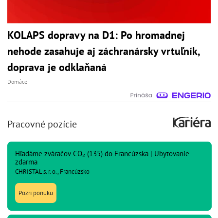
KOLAPS dopravy na D1: Po hromadnej
nehode zasahuje aj záchranársky vrtuľník,
doprava je odklaňaná
Domáce
Pracovné pozície
Hľadáme zváračov CO₂ (135) do Francúzska | Ubytovanie
zdarma
CHRISTAL s. r. o., Francúzsko
Pozri ponuku