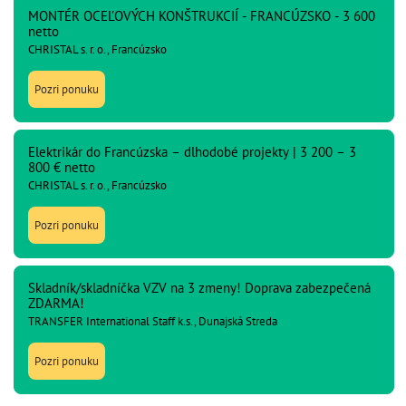
MONTÉR OCEĽOVÝCH KONŠTRUKCIÍ - FRANCÚZSKO - 3 600
netto
CHRISTAL s. r. o., Francúzsko
Pozri ponuku
Elektrikár do Francúzska – dlhodobé projekty | 3 200 – 3
800 € netto
CHRISTAL s. r. o., Francúzsko
Pozri ponuku
Skladník/skladníčka VZV na 3 zmeny! Doprava zabezpečená
ZDARMA!
TRANSFER International Staff k.s., Dunajská Streda
Pozri ponuku