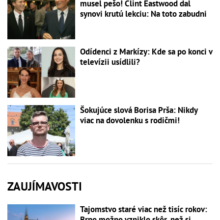
musel pešo! Clint Eastwood dal
synovi krutú lekciu: Na toto zabudni
Odídenci z Markízy: Kde sa po konci v
televízii usídlili?
Šokujúce slová Borisa Prša: Nikdy
viac na dovolenku s rodičmi!
ZAUJÍMAVOSTI
Tajomstvo staré viac než tisíc rokov:
Brno možno vzniklo skôr, než si