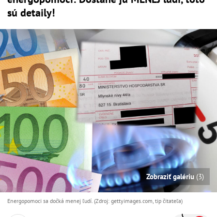
sú detaily!
Zobraziť galériu
(3)
Energopomoci sa dočká menej ľudí. (Zdroj: gettyimages.com, tip čitateľa)