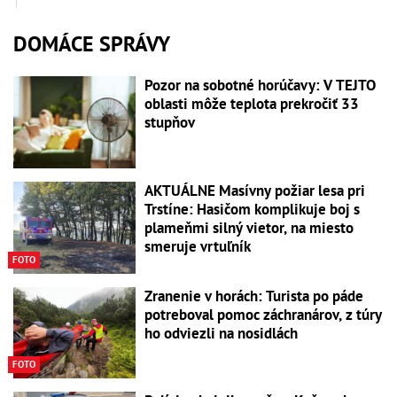
DOMÁCE SPRÁVY
Pozor na sobotné horúčavy: V TEJTO
oblasti môže teplota prekročiť 33
stupňov
AKTUÁLNE Masívny požiar lesa pri
Trstíne: Hasičom komplikuje boj s
plameňmi silný vietor, na miesto
smeruje vrtuľník
FOTO
Zranenie v horách: Turista po páde
potreboval pomoc záchranárov, z túry
ho odviezli na nosidlách
FOTO