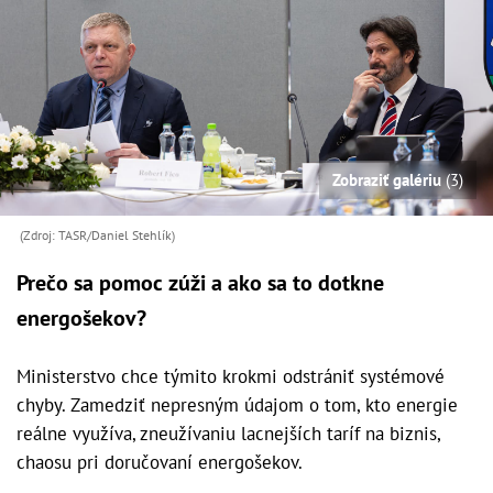
Zobraziť galériu
(3)
(Zdroj: TASR/Daniel Stehlík)
Prečo sa pomoc zúži a ako sa to dotkne
energošekov?
Ministerstvo chce týmito krokmi odstrániť systémové
chyby. Zamedziť nepresným údajom o tom, kto energie
reálne využíva, zneužívaniu lacnejších taríf na biznis,
chaosu pri doručovaní energošekov.