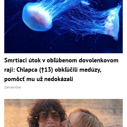
Smrtiaci útok v obľúbenom dovolenkovom
raji: Chlapca (†13) obkľúčili medúzy,
pomôcť mu už nedokázali
Zahraničné