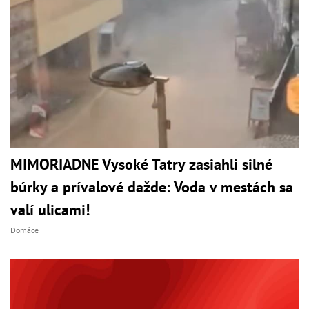
MIMORIADNE Vysoké Tatry zasiahli silné
búrky a prívalové dažde: Voda v mestách sa
valí ulicami!
Domáce