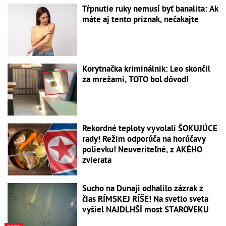
Tŕpnutie ruky nemusí byť banalita: Ak
máte aj tento príznak, nečakajte
Korytnačka kriminálnik: Leo skončil
za mrežami, TOTO bol dôvod!
Rekordné teploty vyvolali ŠOKUJÚCE
rady! Režim odporúča na horúčavy
polievku! Neuveriteľné, z AKÉHO
zvierata
Sucho na Dunaji odhalilo zázrak z
čias RÍMSKEJ RÍŠE! Na svetlo sveta
vyšiel NAJDLHŠÍ most STAROVEKU