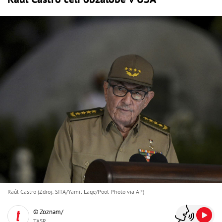
Raúl Castro (Zdroj: SITA/Yamil Lage/Pool Photo via AP)
© Zoznam/
TASR