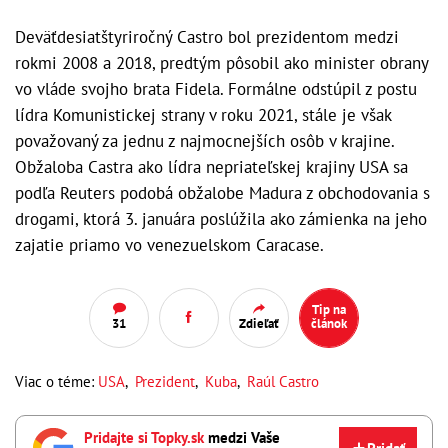
Deväťdesiatštyriročný Castro bol prezidentom medzi
rokmi 2008 a 2018, predtým pôsobil ako minister obrany
vo vláde svojho brata Fidela. Formálne odstúpil z postu
lídra Komunistickej strany v roku 2021, stále je však
považovaný za jednu z najmocnejších osôb v krajine.
Obžaloba Castra ako lídra nepriateľskej krajiny USA sa
podľa Reuters podobá obžalobe Madura z obchodovania s
drogami, ktorá 3. januára poslúžila ako zámienka na jeho
zajatie priamo vo venezuelskom Caracase.
Tip na
31
Zdieľať
článok
Viac o téme:
USA
,
Prezident
,
Kuba
,
Raúl Castro
Pridajte si Topky.sk
medzi Vaše