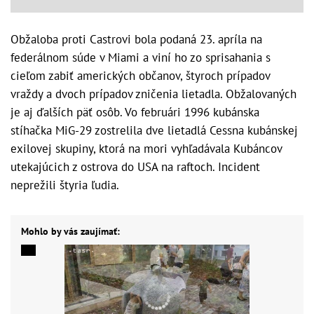
Obžaloba proti Castrovi bola podaná 23. apríla na
federálnom súde v Miami a viní ho zo sprisahania s
cieľom zabiť amerických občanov, štyroch prípadov
vraždy a dvoch prípadov zničenia lietadla. Obžalovaných
je aj ďalších päť osôb. Vo februári 1996 kubánska
stíhačka MiG-29 zostrelila dve lietadlá Cessna kubánskej
exilovej skupiny, ktorá na mori vyhľadávala Kubáncov
utekajúcich z ostrova do USA na raftoch. Incident
neprežili štyria ľudia.
Mohlo by vás zaujímať: