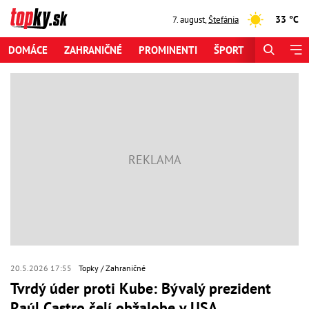
33 °C
7. august
,
Štefánia
DOMÁCE
ZAHRANIČNÉ
PROMINENTI
ŠPORT
ZAUJÍMAV
20.5.2026 17:55
Topky
Zahraničné
Tvrdý úder proti Kube: Bývalý prezident
Raúl Castro čelí obžalobe v USA