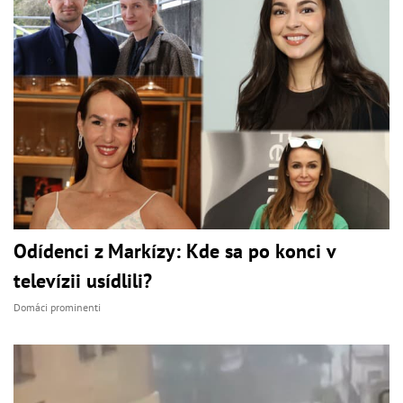
Odídenci z Markízy: Kde sa po konci v
televízii usídlili?
Domáci prominenti