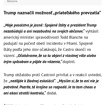
Reklama
Trump naznačil možnosť „priateľského prevzatia“
„Moje posolstvo je jasné: Spojené štáty a prezident Trump
nezabúdajú a ani nezabudnú na svojich občanov,“
vyhlásil
americký minister spravodlivosti Todd Blanche na
podujatí na počesť obetí incidentu v Miami. Spojené
štáty podľa jeho slov očakávajú, že Castro skončí vo
väzení.
„Očakávame, že sa tu objaví z vlastnej vôle alebo
iným spôsobom a pôjde do väzenia,“
doplnil.
Trump obžalobu proti Castrovi privítal a v reakcii uviedol,
že
„nedôjde k žiadnej eskalácii“
.
„Myslím si, že to ani nie je
potrebné. Pozrite, tá krajina sa rozpadá. Je to tam chaos a
oni akosi stratili kontrolu,“
dodal.