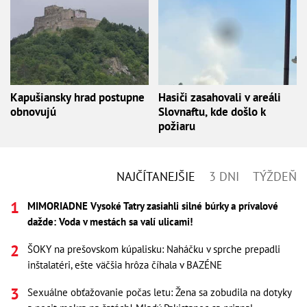
Kapušiansky hrad postupne
Hasiči zasahovali v areáli
obnovujú
Slovnaftu, kde došlo k
požiaru
NAJČÍTANEJŠIE
3 DNI
TÝŽDEŇ
MIMORIADNE Vysoké Tatry zasiahli silné búrky a prívalové
dažde: Voda v mestách sa valí ulicami!
ŠOKY na prešovskom kúpalisku: Naháčku v sprche prepadli
inštalatéri, ešte väčšia hrôza číhala v BAZÉNE
Sexuálne obťažovanie počas letu: Žena sa zobudila na dotyky