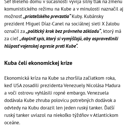
Šéf Bieleho domu v súčasnosti vyvíja silný tlak na zmenu
komunistického režimu na Kube a v minulosti naznačil aj
možnosť
„priateľského prevzatia“
Kuby. Kubánsky
prezident Miguel Díaz-Canel na sociálnej sieti X žalobu
označil za
„politický krok bez právneho základu“
, ktorý má
za cieľ
„doplniť spis, ktorý si vymýšľajú, aby ospravedlnili
hlúposť vojenskej agresie proti Kube“.
Kuba čelí ekonomickej kríze
Ekonomická kríza na Kube sa zhoršila začiatkom roka,
keď USA zosadili prezidenta Venezuely Nicolása Madura
a voči ostrovu vyhlásili ropné embargo. Venezuela
dodávala Kube zhruba polovicu potrebných dodávok a
odvtedy na Kubu dorazil len jeden ruský tanker. Ďalší
ruský tanker uviazol na niekoľko týždňov v Atlantickom
oceáne.