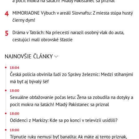
a pocit mokra na šatách! Mladý Pakistanec sa priznal
MIMORIADNE Výbuch v areáli Slovnaftu: Z miesta stúpa hustý
čierny dym!
Dráma v Tatrách: Na priecestí narazil osobný vlak do auta,
cestujúci mali obrovské šťastie
NAJNOVŠIE ČLÁNKY
18:04
Česká polícia obvinila ľudí zo Správy železníc: Medzi stíhanými
má byť aj bývalý šéf
18:00
Sexuálne obťažovanie počas letu: Žena sa zobudila na dotyky a
pocit mokra na šatách! Mladý Pakistanec sa priznal
18:00
Odídenci z Markízy: Kde sa po konci v televízii usídlili?
18:00
Tŕpnutie ruky nemusí byť banalita: Ak máte aj tento príznak,