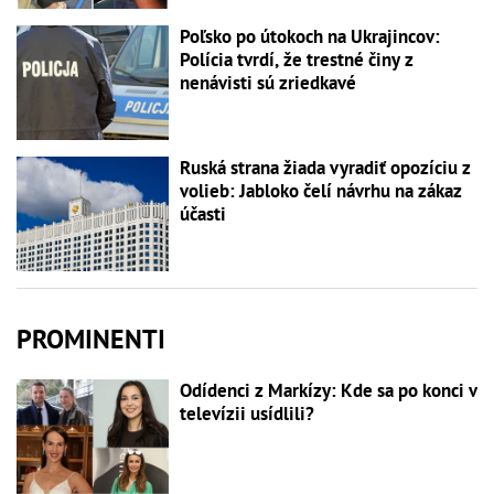
Poľsko po útokoch na Ukrajincov:
Polícia tvrdí, že trestné činy z
nenávisti sú zriedkavé
Ruská strana žiada vyradiť opozíciu z
volieb: Jabloko čelí návrhu na zákaz
účasti
PROMINENTI
Odídenci z Markízy: Kde sa po konci v
televízii usídlili?