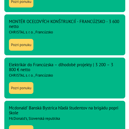
Pozri ponuku
MONTÉR OCEĽOVÝCH KONŠTRUKCIÍ - FRANCÚZSKO - 3 600
netto
CHRISTAL s. r. o., Francúzsko
Pozri ponuku
Elektrikár do Francúzska – dlhodobé projekty | 3 200 – 3
800 € netto
CHRISTAL s. r. o., Francúzsko
Pozri ponuku
Mcdonald' Banská Bystrica hľadá študentov na brigádu popri
škole
McDonald's, Slovenská republika