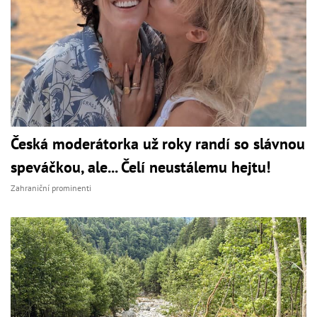
Česká moderátorka už roky randí so slávnou
speváčkou, ale... Čelí neustálemu hejtu!
Zahraniční prominenti