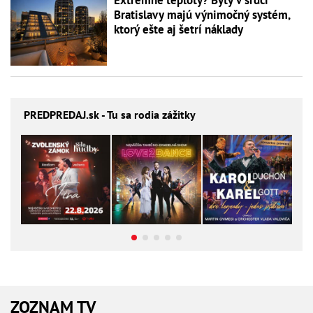
Extrémne teploty? Byty v srdci
Bratislavy majú výnimočný systém,
ktorý ešte aj šetrí náklady
PREDPREDAJ
.sk - Tu sa rodia zážitky
ZOZNAM TV