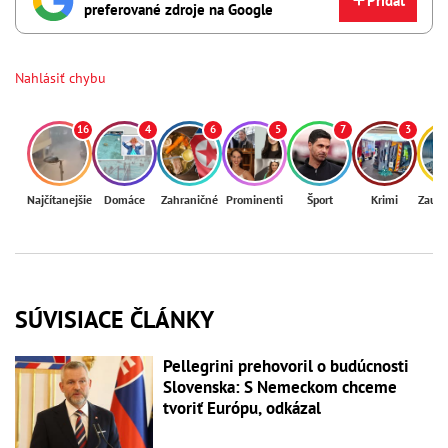
Pridať
preferované zdroje na Google
Nahlásiť chybu
16
4
6
5
7
3
Najčítanejšie
Domáce
Zahraničné
Prominenti
Šport
Krimi
Zaují
SÚVISIACE ČLÁNKY
Pellegrini prehovoril o budúcnosti
Slovenska: S Nemeckom chceme
tvoriť Európu, odkázal