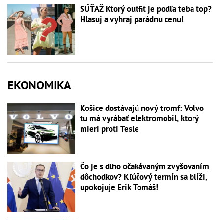
SÚŤAŽ Ktorý outfit je podľa teba top?
Hlasuj a vyhraj parádnu cenu!
EKONOMIKA
Košice dostávajú nový tromf: Volvo
tu má vyrábať elektromobil, ktorý
mieri proti Tesle
Čo je s dlho očakávaným zvyšovaním
dôchodkov? Kľúčový termín sa blíži,
upokojuje Erik Tomáš!