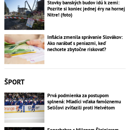
Stovky banských budov idú k zemi:
Pozrite si koniec jednej éry na hornej
Nitre! (foto)
Inflácia zmenila správanie Slovákov:
Ako narábať s peniazmi, keď
nechcete zbytočne riskovať?
ŠPORT
Prvá podmienka za postupom
splnená: Mladíci vďaka famóznemu
Seličovi zvíťazili proti Helvétom
Fenerbahce s Milanom Škriniarom