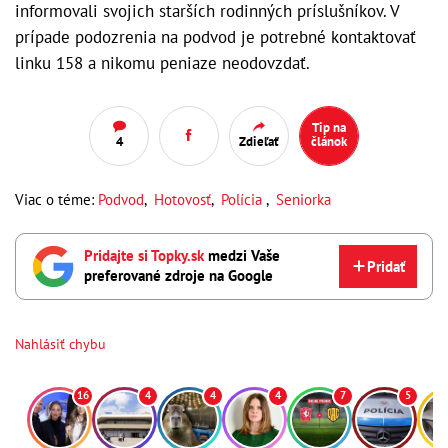
informovali svojich starších rodinných príslušníkov. V
prípade podozrenia na podvod je potrebné kontaktovať
linku 158 a nikomu peniaze neodovzdať.
Tip na
4
Zdieľať
článok
Viac o téme:
Podvod
,
Hotovosť
,
Polícia
,
Seniorka
Pridajte si Topky.sk
medzi Vaše
Pridať
preferované zdroje na Google
Nahlásiť chybu
16
4
4
4
7
5