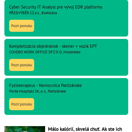
Cyber Security IT Analyst pre vývoj EDR platformy
PŘEDVÝBĚR.CZ a.s., Bratislava
Pozri ponuku
Kompletizácia objednávok - skener + vozík EPT
COVEBO WORK OFFICE SP Z O O, Holandsko
Pozri ponuku
Fyzioterapeut - Nemocnica Partizánske
Penta Hospitals SK, a. s., Partizánske
Pozri ponuku
Málo kalórií, skvelá chuť. Ak ste ich