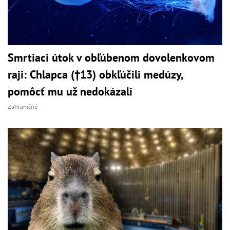
Smrtiaci útok v obľúbenom dovolenkovom
raji: Chlapca (†13) obkľúčili medúzy,
pomôcť mu už nedokázali
Zahraničné