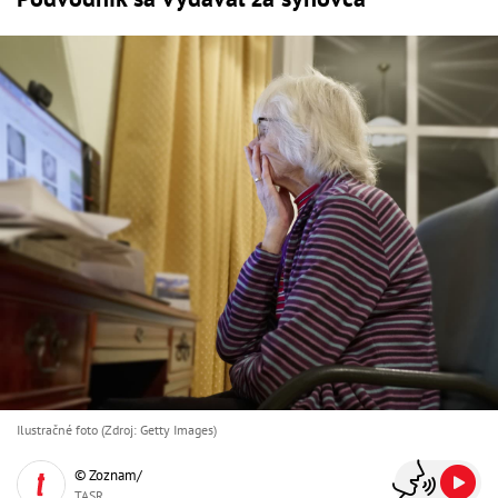
Ilustračné foto (Zdroj: Getty Images)
© Zoznam/
TASR