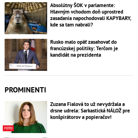
Absolútny ŠOK v parlamente:
Hlavným vchodom doň uprostred
zasadania napochodovali KAPYBARY,
kde sa tam nabrali?
Rusko malo opäť zasahovať do
francúzskej politiky: Terčom je
kandidát na prezidenta
PROMINENTI
Zuzana Fialová to už nevydržala a
drsne udrela: Sarkastická NÁLOŽ pre
konšpirátorov a popieračov!
FOTO