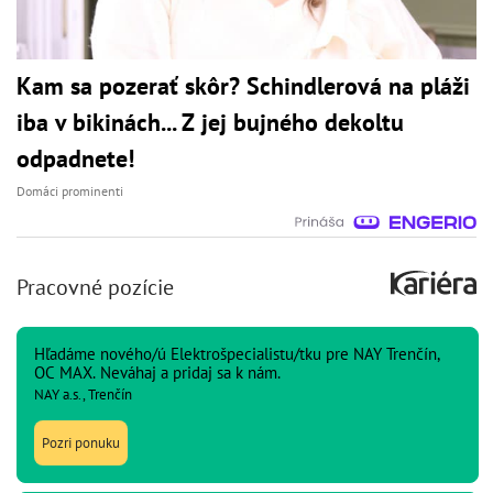
Kam sa pozerať skôr? Schindlerová na pláži
iba v bikinách... Z jej bujného dekoltu
odpadnete!
Domáci prominenti
Pracovné pozície
Hľadáme nového/ú Elektrošpecialistu/tku pre NAY Trenčín,
OC MAX. Neváhaj a pridaj sa k nám.
NAY a.s., Trenčín
Pozri ponuku