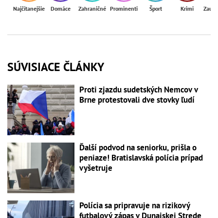
Najčítanejšie
Domáce
Zahraničné
Prominenti
Šport
Krimi
Zaují
SÚVISIACE ČLÁNKY
Proti zjazdu sudetských Nemcov v
Brne protestovali dve stovky ľudí
Ďalší podvod na seniorku, prišla o
peniaze! Bratislavská polícia prípad
vyšetruje
Polícia sa pripravuje na rizikový
futbalový zápas v Dunajskej Strede