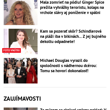
Mala zomrieť na pódiu! Ginger Spice
prežila vyhrážky teroristu, kolaps na
vrchole slávy aj poníženie v spálni
Kam sa pozerať skôr? Schindlerová
na pláži iba v bikinách... Z jej bujného
dekoltu odpadnete!
FOTO VNÚTRI
Michael Douglas vyrazil do
spoločnosti s nádhernou dcérou:
Tomu sa hovorí dokonalosť!
ZAUJÍMAVOSTI
Za múrom sa skrýval vzácny poklad: V