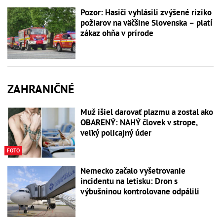
Pozor: Hasiči vyhlásili zvýšené riziko
požiarov na väčšine Slovenska – platí
zákaz ohňa v prírode
ZAHRANIČNÉ
Muž išiel darovať plazmu a zostal ako
OBARENÝ: NAHÝ človek v strope,
veľký policajný úder
FOTO
Nemecko začalo vyšetrovanie
incidentu na letisku: Dron s
výbušninou kontrolovane odpálili