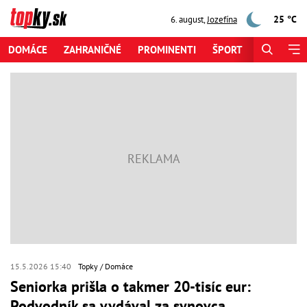
25 °C
6. august
,
Jozefína
DOMÁCE
ZAHRANIČNÉ
PROMINENTI
ŠPORT
ZAUJÍMAV
15.5.2026 15:40
Topky
Domáce
Seniorka prišla o takmer 20-tisíc eur:
Podvodník sa vydával za synovca