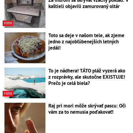
kaštieli objavili zamurovaný oltár
FOTO
Toto sa deje v našom tele, ak zjeme
jedno z najobľúbenejších letných
jedál!
To je nádhera! TÁTO pláž vyzerá ako
z rozprávky, ale skutočne EXISTUJE!
Prečo je celá biela?
FOTO
Raj pri mori môže skrývať pascu: Oči
vám za to nemusia poďakovať!