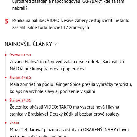
uprostred zasadania napochodovali KAPYBARY, kde sa tam
nabrali?
Panika na palube: VIDEO Desivé zábery cestujúcich! Lietadlo
zasiahli silné turbulencie! 17 zranených
NAJNOVŠIE ČLÁNKY
Štvrtok 01:30
Zuzana Fialová to už nevydržala a drsne udrela: Sarkastická
NÁLOŽ pre konšpirátorov a popieračov!
Štvrtok 24:10
Mala zomrieť na pódiu! Ginger Spice prežila vyhrážky teroristu,
kolaps na vrchole slávy aj poníženie v spálni
Štvrtok 24:01
Železnice ukázali VIDEO: TAKTO má vyzerať nová Hlavná
stanica v Bratislave! Detský kútik aj bezbarierové toalety
23:00
Muž išiel darovať plazmu a zostal ako OBARENÝ: NAHÝ človek
v strope, veľký policajný úder