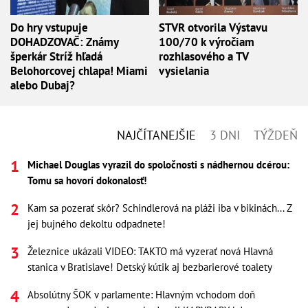
Do hry vstupuje
STVR otvorila Výstavu
DOHADZOVAČ: Známy
100/70 k výročiam
šperkár Stríž hľadá
rozhlasového a TV
Belohorcovej chlapa! Miami
vysielania
alebo Dubaj?
NAJČÍTANEJŠIE
3 DNI
TÝŽDEŇ
Michael Douglas vyrazil do spoločnosti s nádhernou dcérou:
Tomu sa hovorí dokonalosť!
Kam sa pozerať skôr? Schindlerová na pláži iba v bikinách... Z
jej bujného dekoltu odpadnete!
Železnice ukázali VIDEO: TAKTO má vyzerať nová Hlavná
stanica v Bratislave! Detský kútik aj bezbarierové toalety
Absolútny ŠOK v parlamente: Hlavným vchodom doň