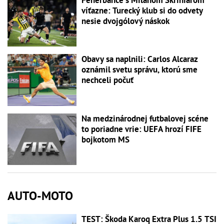
víťazne: Turecký klub si do odvety
nesie dvojgólový náskok
Obavy sa naplnili: Carlos Alcaraz
oznámil svetu správu, ktorú sme
nechceli počuť
Na medzinárodnej futbalovej scéne
to poriadne vrie: UEFA hrozí FIFE
bojkotom MS
AUTO-MOTO
TEST: Škoda Karoq Extra Plus 1.5 TSI