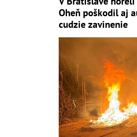
V Bratislave horel
Oheň poškodil aj au
cudzie zavinenie