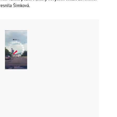
esnila Šimková.