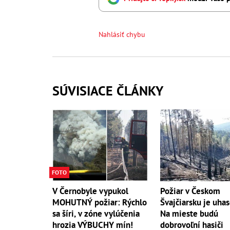
Nahlásiť chybu
SÚVISIACE ČLÁNKY
FOTO
V Černobyle vypukol
Požiar v Českom
MOHUTNÝ požiar: Rýchlo
Švajčiarsku je uha
sa šíri, v zóne vylúčenia
Na mieste budú
hrozia VÝBUCHY mín!
dobrovoľní hasiči