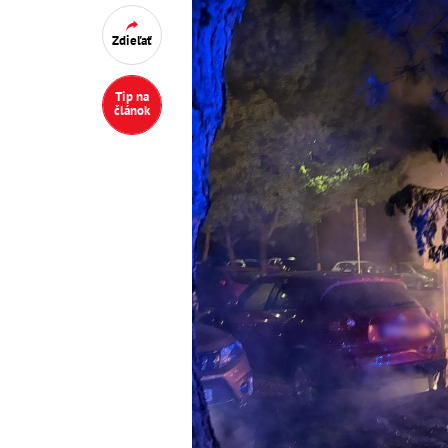
Zdieľať
Tip na
článok