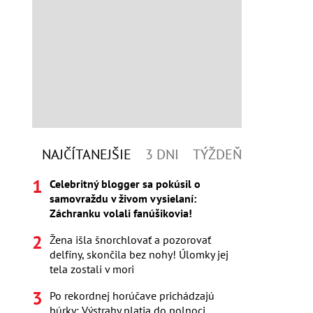
NAJČÍTANEJŠIE
3 DNI
TÝŽDEŇ
Celebritný blogger sa pokúsil o
samovraždu v živom vysielaní:
Záchranku volali fanúšikovia!
Žena išla šnorchlovať a pozorovať
delfíny, skončila bez nohy! Úlomky jej
tela zostali v mori
Po rekordnej horúčave prichádzajú
búrky: Výstrahy platia do polnoci,