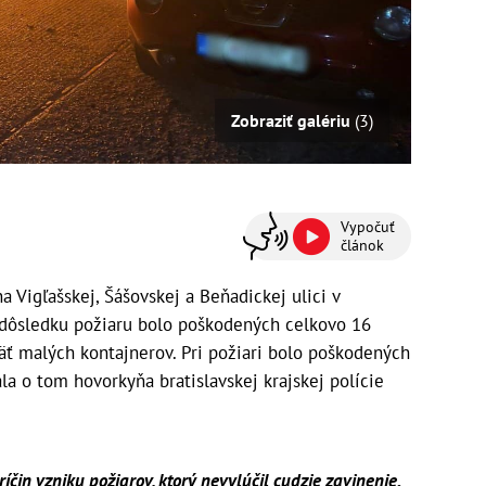
Zobraziť galériu
(3)
Vypočuť
článok
 Vigľašskej, Šášovskej a Beňadickej ulici v
V dôsledku požiaru bolo poškodených celkovo 16
äť malých kontajnerov. Pri požiari bolo poškodených
la o tom hovorkyňa bratislavskej krajskej polície
ríčin vzniku požiarov, ktorý nevylúčil cudzie zavinenie.