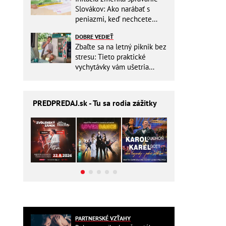
Slovákov: Ako narábať s
peniazmi, keď nechcete
zbytočne riskovať?
DOBRE VEDIEŤ
Zbaľte sa na letný piknik bez
stresu: Tieto praktické
vychytávky vám ušetria
miesto v batohu!
PREDPREDAJ
.sk - Tu sa rodia zážitky
PARTNERSKÉ VZŤAHY