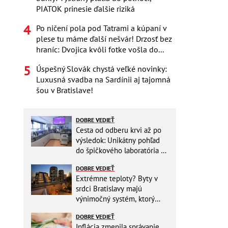
PIATOK prinesie ďalšie riziká
Po ničení pola pod Tatrami a kúpaní v
plese tu máme ďalší nešvár! Drzosť bez
hraníc: Dvojica kvôli fotke vošla do...
Úspešný Slovák chystá veľké novinky:
Luxusná svadba na Sardínii aj tajomná
šou v Bratislave!
DOBRE VEDIEŤ
Cesta od odberu krvi až po
výsledok: Unikátny pohľad
do špičkového laboratória na
Slovensku
DOBRE VEDIEŤ
Extrémne teploty? Byty v
srdci Bratislavy majú
výnimočný systém, ktorý
ešte aj šetrí náklady
DOBRE VEDIEŤ
Inflácia zmenila správanie