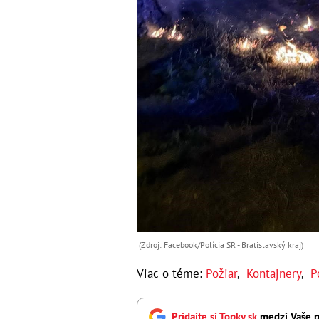
(Zdroj: Facebook/Polícia SR - Bratislavský kraj )
Viac o téme:
Požiar
,
Kontajnery
,
P
Pridajte si Topky.sk
medzi Vaše p