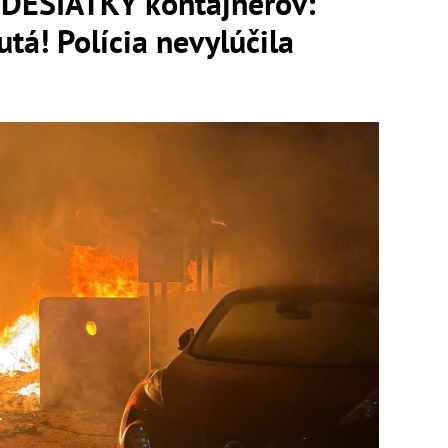
i DESIATKY kontajnerov:
tá! Polícia nevylúčila