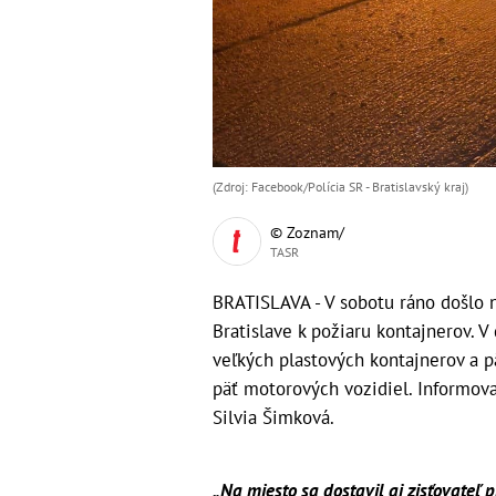
(Zdroj: Facebook/Polícia SR - Bratislavský kraj )
© Zoznam/
TASR
BRATISLAVA - V sobotu ráno došlo na
Bratislave k požiaru kontajnerov. 
veľkých plastových kontajnerov a p
päť motorových vozidiel. Informova
Silvia Šimková.
„Na miesto sa dostavil aj zisťovateľ p