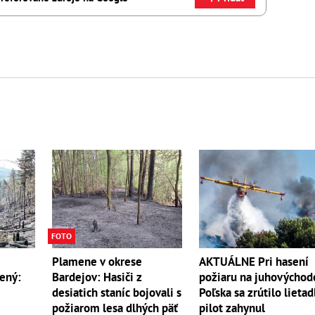
FOTO
Plamene v okrese
AKTUÁLNE Pri hasení
sený:
Bardejov: Hasiči z
požiaru na juhovýchod
desiatich staníc bojovali s
Poľska sa zrútilo lietad
požiarom lesa dlhých päť
pilot zahynul