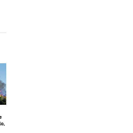
e
lo,