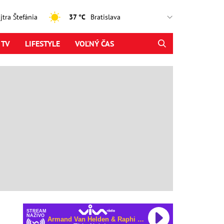
ajtra Štefánia
37 °C
 TV
LIFESTYLE
VOĽNÝ ČAS
STREAM
NAŽIVO
Armand Van Helden & Raphi & George Reid