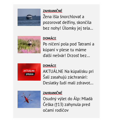
ZAHRANIČNÉ
Žena išla šnorchlovať a
pozorovať delfíny, skončila
bez nohy! Úlomky jej tela
zostali v mori
DOMÁCE
Po ničení pola pod Tatrami a
kúpaní v plese tu máme
ďalší nešvár! Drzosť bez
hraníc: Dvojica kvôli fotke
DOMÁCE
vošla do...
AKTUÁLNE Na kúpalisku pri
Šali zasahujú záchranári:
Desiatky ľudí mali zdravotné
ťažkosti!
ZAHRANIČNÉ
Osudný výlet do Álp: Mladá
Češka (†13) zahynula pred
očami rodičov