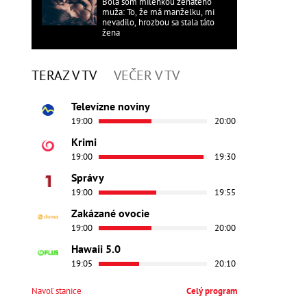
Bola som milenkou ženatého
muža: To, že má manželku, mi
nevadilo, hrozbou sa stala táto
žena
TERAZ V TV
VEČER V TV
Televízne noviny
19:00
20:00
Krimi
19:00
19:30
Správy
19:00
19:55
Zakázané ovocie
19:00
20:00
Hawaii 5.0
19:05
20:10
Navoľ stanice
Celý program