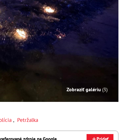
Zobraziť galériu
(3)
olícia
,
Petržalka
referované zdroje na Google
Pridať