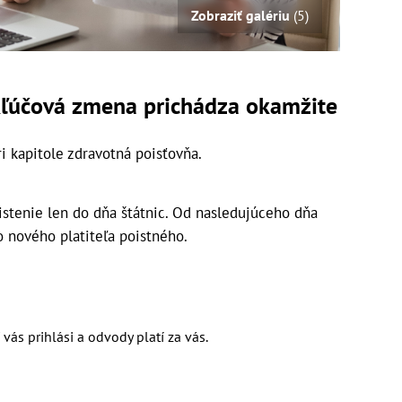
Zobraziť galériu
(5)
Kľúčová zmena prichádza okamžite
i kapitole zdravotná poisťovňa.
oistenie len do dňa štátnic. Od nasledujúceho dňa
nového platiteľa poistného.
vás prihlási a odvody platí za vás.