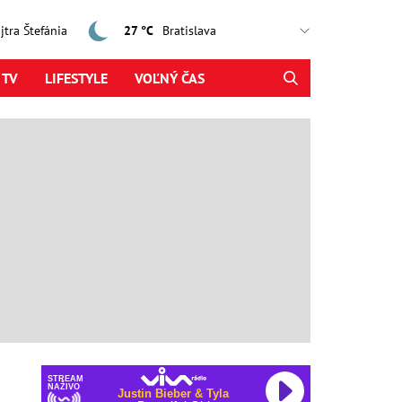
ajtra Štefánia
27 °C
 TV
LIFESTYLE
VOĽNÝ ČAS
STREAM
NAŽIVO
Justin Bieber & Tyla