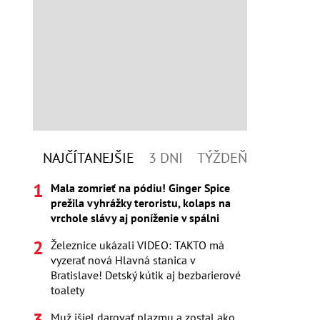
NAJČÍTANEJŠIE
3 DNI
TÝŽDEŇ
Mala zomrieť na pódiu! Ginger Spice
prežila vyhrážky teroristu, kolaps na
vrchole slávy aj poníženie v spálni
Železnice ukázali VIDEO: TAKTO má
vyzerať nová Hlavná stanica v
Bratislave! Detský kútik aj bezbarierové
toalety
Muž išiel darovať plazmu a zostal ako