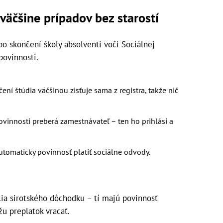
väčšine prípadov bez starostí
po skončení školy absolventi voči Sociálnej
povinnosti.
ení štúdia väčšinou zisťuje sama z registra, takže nič
ovinnosti preberá zamestnávateľ – ten ho prihlási a
utomaticky povinnosť platiť sociálne odvody.
lia sirotského dôchodku – tí majú povinnosť
u preplatok vracať.