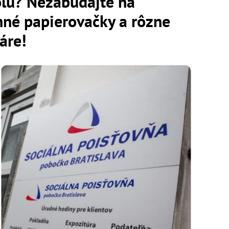
olu? Nezabúdajte na
né papierovačky a rôzne
áre!