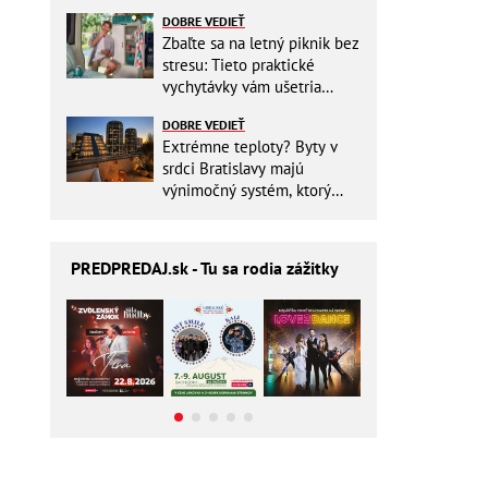
zbytočne riskovať?
DOBRE VEDIEŤ
Zbaľte sa na letný piknik bez
stresu: Tieto praktické
vychytávky vám ušetria
miesto v batohu!
DOBRE VEDIEŤ
Extrémne teploty? Byty v
srdci Bratislavy majú
výnimočný systém, ktorý
ešte aj šetrí náklady
PREDPREDAJ
.sk - Tu sa rodia zážitky