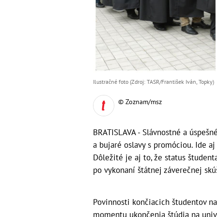
Ilustračné foto (Zdroj: TASR/František Iván, Topky)
© Zoznam/msz
BRATISLAVA - Slávnostné a úspešné
a bujaré oslavy s promóciou. Ide aj
Dôležité je aj to, že status štude
po vykonaní štátnej záverečnej skú
Povinnosti končiacich študentov n
momentu ukončenia štúdia na univer