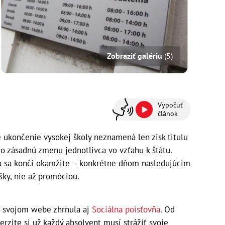
Zobraziť galériu
(5)
Vypočuť
článok
 ukončenie vysokej školy neznamená len zisk titulu
 o zásadnú zmenu jednotlivca vo vzťahu k štátu.
nta sa končí okamžite – konkrétne dňom nasledujúcim
šky, nie až promóciou.
a svojom webe zhrnula aj
Sociálna poisťovňa
. Od
zite si už každý absolvent musí strážiť svoje