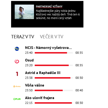
PARTNERSKÉ VZŤAHY
Najšťastnejšie páry robia jednu
kľúčovú vec každý deň: Trvá len 6
sekúnd, no mení celý vzťah
TERAZ V TV
VEČER V TV
NCIS - Námorný vyšetrovací úrad
23:40
00:35
Osud
23:20
00:35
Astrid a Raphaëlle III
23:38
00:30
Vôňa vášne
23:50
00:40
Ako uloviť frajera
22:15
00:30