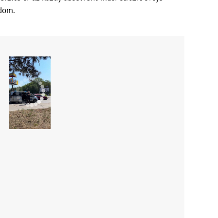
adom.