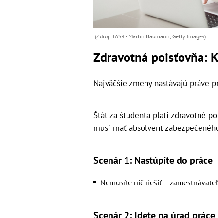
(Zdroj: TASR - Martin Baumann, Getty Images)
Zdravotná poisťovňa: 
Najväčšie zmeny nastávajú práve pr
Štát za študenta platí zdravotné p
musí mať absolvent zabezpečeného 
Scenár 1: Nastúpite do práce
Nemusíte nič riešiť – zamestnávateľ 
Scenár 2: Idete na úrad práce