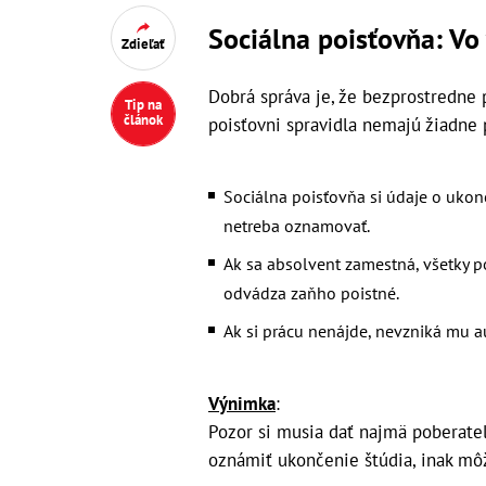
Sociálna poisťovňa: Vo 
Zdieľať
Dobrá správa je, že bezprostredne 
Tip na
článok
poisťovni spravidla nemajú žiadne 
Sociálna poisťovňa si údaje o ukonč
netreba oznamovať.
Ak sa absolvent zamestná, všetky p
odvádza zaňho poistné.
Ak si prácu nenájde, nevzniká mu a
Výnimka
:
Pozor si musia dať najmä poberate
oznámiť ukončenie štúdia, inak môž