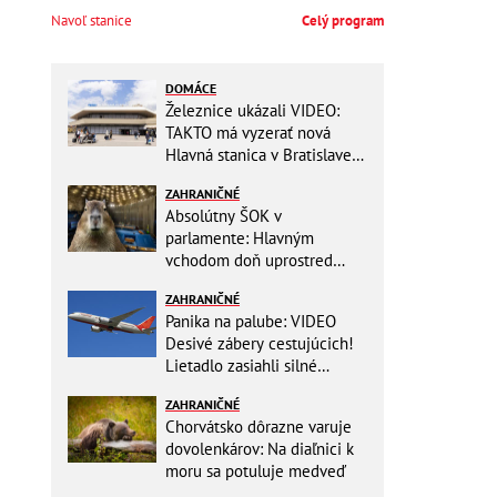
Navoľ stanice
Celý program
DOMÁCE
Železnice ukázali VIDEO:
TAKTO má vyzerať nová
Hlavná stanica v Bratislave!
Detský kútik aj bezbarierové
ZAHRANIČNÉ
toalety
Absolútny ŠOK v
parlamente: Hlavným
vchodom doň uprostred
zasadania napochodovali
ZAHRANIČNÉ
KAPYBARY, kde sa tam
Panika na palube: VIDEO
nabrali?
Desivé zábery cestujúcich!
Lietadlo zasiahli silné
turbulencie! 17 zranených
ZAHRANIČNÉ
Chorvátsko dôrazne varuje
dovolenkárov: Na diaľnici k
moru sa potuluje medveď