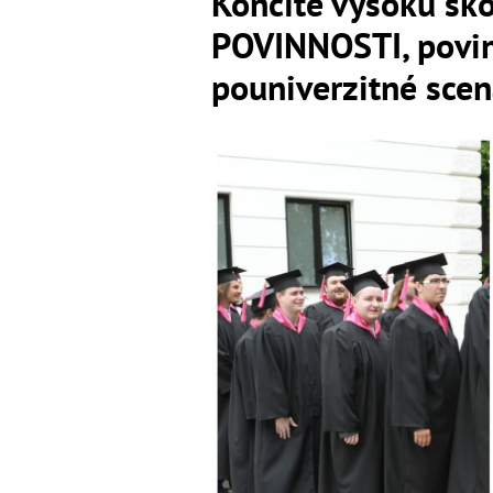
Končíte vysokú šk
POVINNOSTI, povin
pouniverzitné scen